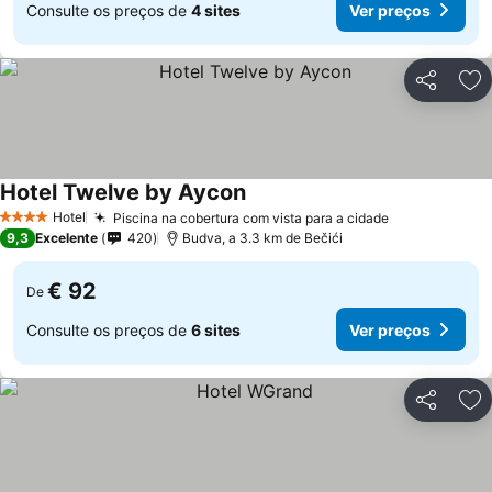
Consulte os preços de
4 sites
Ver preços
Partilhar
Ad
Hotel Twelve by Aycon
Hotel
Piscina na cobertura com vista para a cidade
4 Estrelas
9,3
Excelente
420
Budva, a 3.3 km de Bečići
€ 92
De
Consulte os preços de
6 sites
Ver preços
Partilhar
Ad