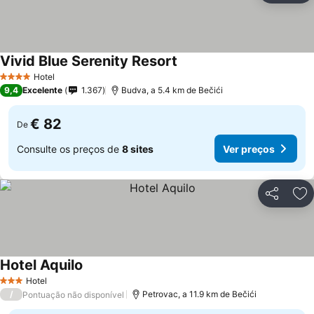
Vivid Blue Serenity Resort
Hotel
4 Estrelas
9,4
Excelente
1.367
Budva, a 5.4 km de Bečići
€ 82
De
Consulte os preços de
8 sites
Ver preços
Partilhar
Ad
Hotel Aquilo
Hotel
3 Estrelas
/
Petrovac, a 11.9 km de Bečići
Pontuação não disponível