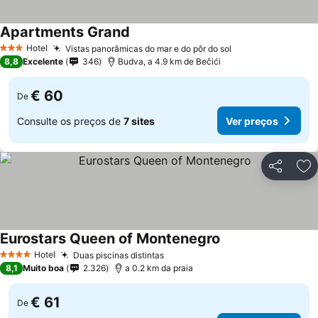
Apartments Grand
Hotel
Vistas panorâmicas do mar e do pôr do sol
3 Estrelas
8,8
Excelente
346
Budva, a 4.9 km de Bečići
€ 60
De
Consulte os preços de
7 sites
Ver preços
Partilhar
Ad
Eurostars Queen of Montenegro
Hotel
Duas piscinas distintas
4 Estrelas
8,1
Muito boa
2.326
a 0.2 km da praia
€ 61
De