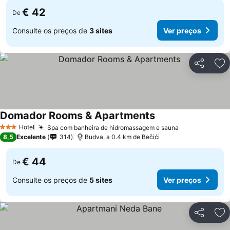
€ 42
De
Consulte os preços de
3 sites
Ver preços
Partilhar
Ad
Domador Rooms & Apartments
Hotel
Spa com banheira de hidromassagem e sauna
3 Estrelas
8,5
Excelente
314
Budva, a 0.4 km de Bečići
€ 44
De
Consulte os preços de
5 sites
Ver preços
Partilhar
Ad