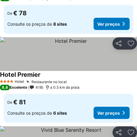
€ 78
De
Consulte os preços de
8 sites
Ver preços
Partilhar
Ad
Hotel Premier
Hotel
Restaurante no local
4 Estrelas
8,8
Excelente
418
a 0.5 km da praia
€ 81
De
Consulte os preços de
6 sites
Ver preços
Partilhar
Ad