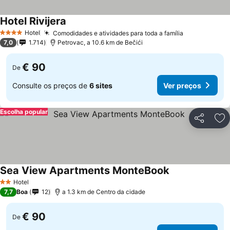
Hotel Rivijera
Hotel
Comodidades e atividades para toda a família
4 Estrelas
7,0
1.714
Petrovac, a 10.6 km de Bečići
€ 90
De
Consulte os preços de
6 sites
Ver preços
Escolha popular
Partilhar
Ad
Sea View Apartments MonteBook
Hotel
2 Estrelas
7,7
Boa
12
a 1.3 km de Centro da cidade
€ 90
De