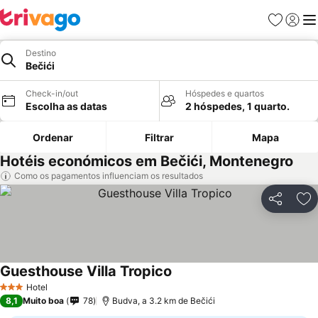
Favoritos
Iniciar
Me
Destino
Bečići
Check-in/out
Hóspedes e quartos
Escolha as datas
2 hóspedes, 1 quarto.
Ordenar
Filtrar
Mapa
Hotéis económicos em Bečići, Montenegro
Como os pagamentos influenciam os resultados
Partilhar
Ad
Guesthouse Villa Tropico
Hotel
3 Estrelas
8,1
Muito boa
78
Budva, a 3.2 km de Bečići