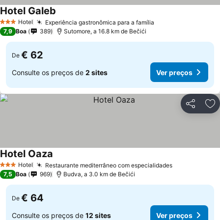
Hotel Galeb
Hotel
Experiência gastronômica para a família
3 Estrelas
7,9
Boa
389
Sutomore, a 16.8 km de Bečići
€ 62
De
Consulte os preços de
2 sites
Ver preços
Partilhar
Ad
Hotel Oaza
Hotel
Restaurante mediterrâneo com especialidades
3 Estrelas
7,5
Boa
969
Budva, a 3.0 km de Bečići
€ 64
De
Consulte os preços de
12 sites
Ver preços