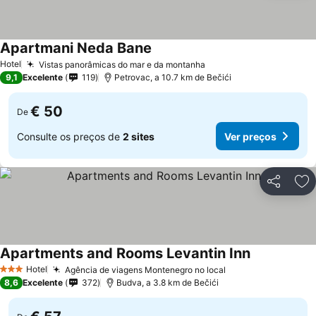
Apartmani Neda Bane
Hotel
Vistas panorâmicas do mar e da montanha
9,1
Excelente
119
Petrovac, a 10.7 km de Bečići
€ 50
De
Consulte os preços de
2 sites
Ver preços
Partilhar
Ad
Apartments and Rooms Levantin Inn
Hotel
Agência de viagens Montenegro no local
3 Estrelas
8,6
Excelente
372
Budva, a 3.8 km de Bečići