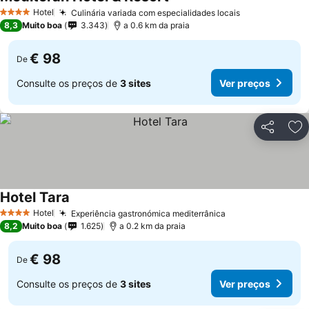
Hotel
Culinária variada com especialidades locais
4 Estrelas
8,3
Muito boa
3.343
a 0.6 km da praia
€ 98
De
Consulte os preços de
3 sites
Ver preços
Partilhar
Ad
Hotel Tara
Hotel
Experiência gastronómica mediterrânica
4 Estrelas
8,2
Muito boa
1.625
a 0.2 km da praia
€ 98
De
Consulte os preços de
3 sites
Ver preços