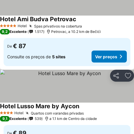
Hotel Ami Budva Petrovac
Hotel
Spas privativos na cobertura
5 Estrelas
9,2
Excelente
1.517
Petrovac, a 10.2 km de Bečići
€ 87
De
Consulte os preços de
5 sites
Ver preços
Partilhar
Ad
Hotel Lusso Mare by Aycon
Hotel
Quartos com varandas privadas
4 Estrelas
9,1
Excelente
539
a 1.1 km de Centro da cidade
€ 89
De