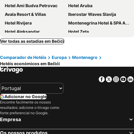
Hotel Ami Budva Petrovac
Hotel Aruba
Avala Resort & Villas
Iberostar Waves Slavija
Hotel Rivijera
Montenegrina Hotel & SPA All-Inclusive
Hotel Aleksandar
Hotel Zeta
Domador Rooms & Apartments
Hotel Kadmo by Aycon
Ver todas as estadias em Bečići
Royal Blue Resort & Residences
Crowne Plaza Budva by IHG
Comparador de Hotéis
Europa
Montenegro
Hotel La mer
Boutique Hotel Momentum by Aycon
Hotéis económicos em Bečići
Hotel Riva by Aycon
Hotel Eleven
Splendid Conference & Spa Resort
Hotel Harmonia by Dukley
Facebook
Twitter
Insta
Yo
Hotel Oaza
Hotel Svarog
Aman Sveti Stefan
Hotel Vile Oliva
Adicionar no Google
Hotel Hermes
Hotel 219 Budva
Encontre facilmente os nossos
resultados: adicione o trivago como
Hotel Fagus by Aycon
Hotel California by Aycon
fonte preferencial no Google.
Hotel Palas
Hotel Gradska Cetinje
Empresa
Hotel Vardar
Mediteran Hotel & Resort
Os nossos produtos