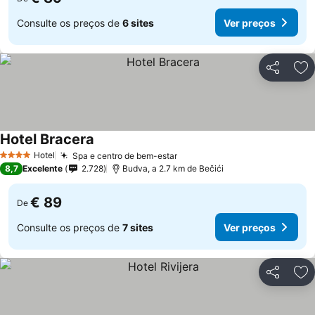
Consulte os preços de
6 sites
Ver preços
Partilhar
Ad
Hotel Bracera
Hotel
Spa e centro de bem-estar
4 Estrelas
8,7
Excelente
2.728
Budva, a 2.7 km de Bečići
€ 89
De
Consulte os preços de
7 sites
Ver preços
Partilhar
Ad