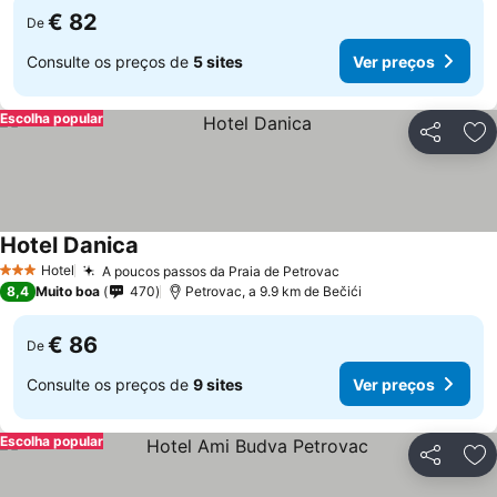
€ 82
De
Consulte os preços de
5 sites
Ver preços
Escolha popular
Partilhar
Ad
Hotel Danica
Hotel
A poucos passos da Praia de Petrovac
3 Estrelas
8,4
Muito boa
470
Petrovac, a 9.9 km de Bečići
€ 86
De
Consulte os preços de
9 sites
Ver preços
Escolha popular
Partilhar
Ad