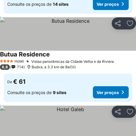
Consulte os preços de
14 sites
Ver preços
Partilhar
Ad
Butua Residence
Hotel
Vistas panorâmicas da Cidade Velha e da Riviera
4 Estrelas
6,8
714
Budva, a 3.3 km de Bečići
€ 61
De
Consulte os preços de
9 sites
Ver preços
Partilhar
Ad