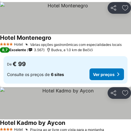
Partilhar
Ad
Hotel Montenegro
Hotel
Várias opções gastronômicas com especialidades locais
4 Estrelas
8,7
Excelente
3.567
Budva, a 1.0 km de Bečići
€ 99
De
Consulte os preços de
6 sites
Ver preços
Partilhar
Ad
Hotel Kadmo by Aycon
Hotel
Piscina ao ar livre com vista para a montanha