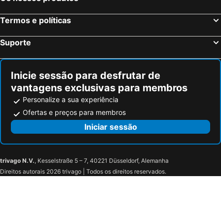
Hotel Montenegro
Hotel Millennium by Aycon
Hotel Max Prestige
Maestral Resort & Casino
Termos e políticas
Luxury Hotel Riva - Budva
Hotel Moskva
Suporte
Hotel Adrović
Hotel Azimut
Boutique Hotel Hippocampus
Hotel Marija
Inicie sessão para desfrutar de
Hotel Ponta Nova
Hotel & Apartments HEC Residence
vantagens exclusivas para membros
Hotel Astoria
Infinity Hotel & More
Personalize a sua experiência
Panonija
Hotel Tara
Ofertas e preços para membros
Hotel Larimar
Boutique Hotel Imperial
Iniciar sessão
ApartHotel Belvedere Residence Becici Budva
Hotel Bellemond Residence
Sea Star Budva
Invictus Hotel
Hotel Bella Vista
Katamare Hotel
trivago N.V.
, Kesselstraße 5 – 7, 40221 Düsseldorf, Alemanha
Direitos autorais 2026 trivago | Todos os direitos reservados.
Apartments Becici
Hotel Stella di Mare
Boutique Hotel Shell
Hotel Obala
In Property Apartments
Hotel Premier
Montetrest Apartments
Resort Bevilacqua