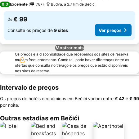
4 Estrelas
9,3
Excelente
787
Budva, a 2.7 km de Bečići
€ 99
De
Consulte os preços de
9 sites
Ver preços
Mostrar mais
Os preços e a disponibilidade que recebemos dos sites de reserva
mudam frequentemente. Como tal, pode haver diferenças entre as
ofertas que consulta no trivago e os preços que estão disponíveis
nos sites de reserva.
Intervalo de preços
Os preços de hotéis económicos em Bečići variam entre
‎€ 42
e
‎€ 99
por noite.
Outras estadias em Bečići