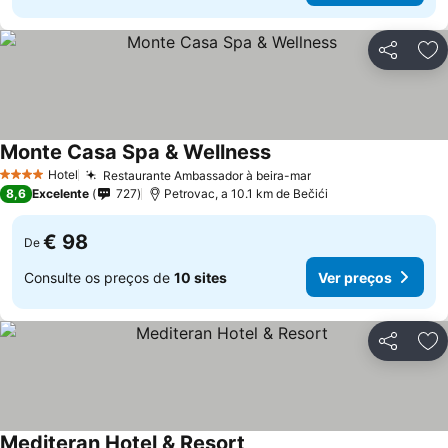
Partilhar
Ad
Monte Casa Spa & Wellness
Hotel
Restaurante Ambassador à beira-mar
4 Estrelas
8,6
Excelente
727
Petrovac, a 10.1 km de Bečići
€ 98
De
Consulte os preços de
10 sites
Ver preços
Partilhar
Ad
Mediteran Hotel & Resort