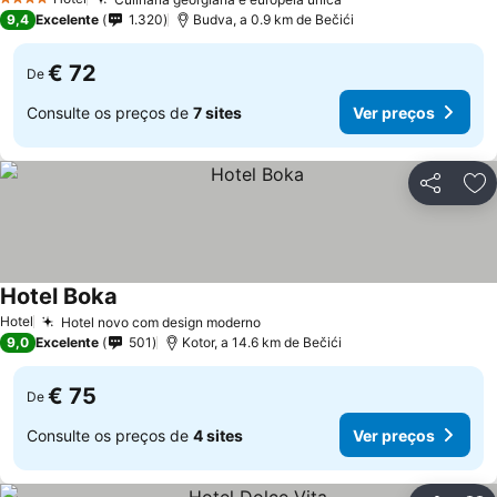
4 Estrelas
9,4
Excelente
1.320
Budva, a 0.9 km de Bečići
€ 72
De
Consulte os preços de
7 sites
Ver preços
Partilhar
Ad
Hotel Boka
Hotel
Hotel novo com design moderno
9,0
Excelente
501
Kotor, a 14.6 km de Bečići
€ 75
De
Consulte os preços de
4 sites
Ver preços