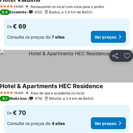
Hotel
Restaurante no local com vista para o jardim
4 Estrelas
9,5
Excelente
452
Budva, a 3.4 km de Bečići
€ 69
De
Consulte os preços de
7 sites
Ver preços
Partilhar
Ad
Hotel & Apartments HEC Residence
Hotel
Área de spa e academia no local
4 Estrelas
8,1
Muito boa
419
Miločer, a 2.4 km de Bečići
€ 70
De
Consulte os preços de
4 sites
Ver preços