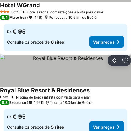
Hotel WGrand
Hotel
Hotel sazonal com refeições e vista para o mar
3 Estrelas
8,4
Muito boa
446
Petrovac, a 10.6 km de Bečići
€ 95
De
Consulte os preços de
6 sites
Ver preços
Partilhar
Ad
Royal Blue Resort & Residences
Hotel
Piscina de borda infinita com vista para o mar
8,8
Excelente
1.961
Tivat, a 18.0 km de Bečići
€ 95
De
Consulte os preços de
5 sites
Ver preços