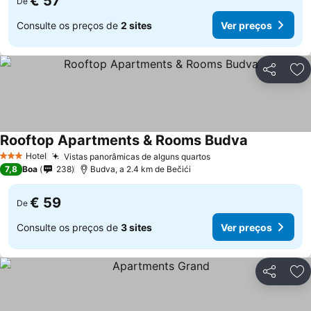
€ 57
De
Consulte os preços de
2 sites
Ver preços
Partilhar
Ad
Rooftop Apartments & Rooms Budva
Hotel
Vistas panorâmicas de alguns quartos
3 Estrelas
7,8
Boa
238
Budva, a 2.4 km de Bečići
€ 59
De
Consulte os preços de
3 sites
Ver preços
Partilhar
Ad