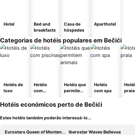
Hotel
Bed and
Casa de
Aparthotel
breakfasts
hóspedes
Categorias de hotéis populares em Bečići
Hotéis de
Hotéis
Hotéis que
Hotéis
Hotéi
luxo
com
permitem
com spa
praia
piscinas
animais
Hotéis económicos perto de Bečići
Estes hotéis também poderão interessá-lo...
Eurostars Queen of Montenegro
Iberostar Waves Bellevue