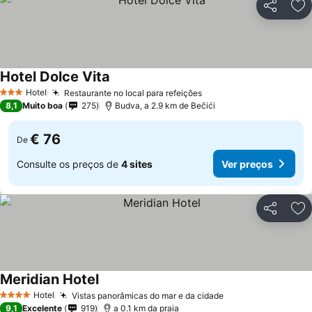
Partilhar
Ad
Hotel Dolce Vita
Hotel
Restaurante no local para refeições
3 Estrelas
8,1
Muito boa
275
Budva, a 2.9 km de Bečići
€ 76
De
Consulte os preços de
4 sites
Ver preços
Partilhar
Ad
Meridian Hotel
Hotel
Vistas panorâmicas do mar e da cidade
4 Estrelas
9,1
Excelente
919
a 0.1 km da praia