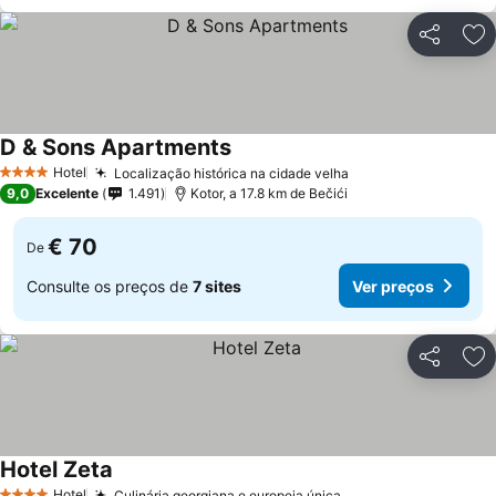
Partilhar
Ad
D & Sons Apartments
Hotel
Localização histórica na cidade velha
4 Estrelas
9,0
Excelente
1.491
Kotor, a 17.8 km de Bečići
€ 70
De
Consulte os preços de
7 sites
Ver preços
Partilhar
Ad
Hotel Zeta
Hotel
Culinária georgiana e europeia única