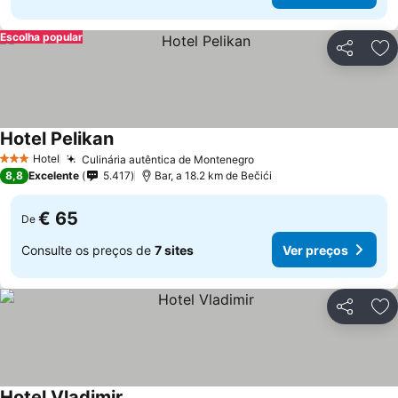
Escolha popular
Partilhar
Ad
Hotel Pelikan
Hotel
Culinária autêntica de Montenegro
3 Estrelas
8,8
Excelente
5.417
Bar, a 18.2 km de Bečići
€ 65
De
Consulte os preços de
7 sites
Ver preços
Partilhar
Ad
Hotel Vladimir