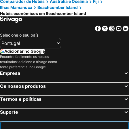
Comparador de Hotéis
Austrália e Oceânia
Fiji
Ilhas Mamanuca
Beachcomber Island
Hotéis económicos em Beachcomber Island
Facebook
Twitter
Insta
Yo
Selecione o seu país
Adicionar no Google
Encontre facilmente os nossos
resultados: adicione o trivago como
fonte preferencial no Google.
Empresa
Os nossos produtos
Termos e políticas
Suporte