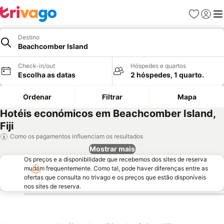
Favoritos
Iniciar
Me
Destino
Beachcomber Island
Check-in/out
Hóspedes e quartos
Escolha as datas
2 hóspedes, 1 quarto.
Ordenar
Filtrar
Mapa
Hotéis económicos em Beachcomber Island,
Fiji
Como os pagamentos influenciam os resultados
Mostrar mais
Os preços e a disponibilidade que recebemos dos sites de reserva
mudam frequentemente. Como tal, pode haver diferenças entre as
ofertas que consulta no trivago e os preços que estão disponíveis
nos sites de reserva.