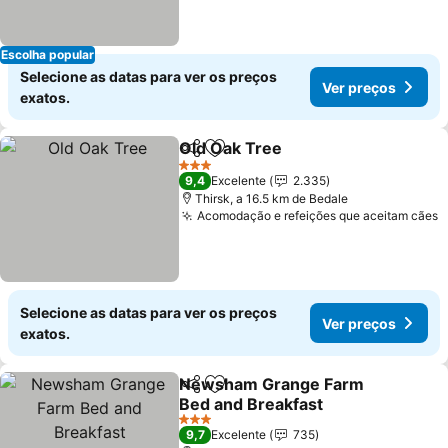
Escolha popular
Selecione as datas para ver os preços
Ver preços
exatos.
Old Oak Tree
Partilhar
Adicionar aos favoritos
Ver preços
3 Estrelas
9,4
Excelente
2.335
Thirsk, a 16.5 km de Bedale
Acomodação e refeições que aceitam cães
V
Selecione as datas para ver os preços
Ver preços
exatos.
Newsham Grange Farm
Partilhar
Adicionar aos favoritos
Bed and Breakfast
Ver preços
3 Estrelas
9,7
Excelente
735