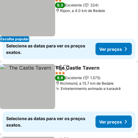
2 Estrelas
9,3
Excelente
324
Ripon, a 4.0 km de Bedale
Escolha popular
Selecione as datas para ver os preços
Ver preços
exatos.
The Castle Tavern
Partilhar
Adicionar aos favoritos
Ver pre
3 Estrelas
8,6
Excelente
1.575
Richmond, a 15.7 km de Bedale
Entretenimento animado e karaokê
Ver pr
Selecione as datas para ver os preços
Ver preços
exatos.