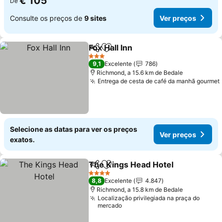
€ 105
De
Consulte os preços de
9 sites
Ver preços
Fox Hall Inn
Partilhar
Adicionar aos favoritos
Ver preços
3 Estrelas
9,1
Excelente
786
Richmond, a 15.6 km de Bedale
Entrega de cesta de café da manhã gourmet
Selecione as datas para ver os preços
Ver preços
exatos.
The Kings Head Hotel
Partilhar
Adicionar aos favoritos
Ver 
4 Estrelas
8,8
Excelente
4.847
Richmond, a 15.8 km de Bedale
Localização privilegiada na praça do
mercado