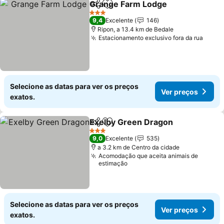
Grange Farm Lodge
Partilhar
Adicionar aos favoritos
Ver pr
3 Estrelas
9,4
Excelente
146
Ripon, a 13.4 km de Bedale
Estacionamento exclusivo fora da rua
Ver p
Selecione as datas para ver os preços
Ver preços
exatos.
Exelby Green Dragon
Partilhar
Adicionar aos favoritos
Ver 
3 Estrelas
9,0
Excelente
535
a 3.2 km de Centro da cidade
Acomodação que aceita animais de
estimação
Selecione as datas para ver os preços
Ver preços
exatos.