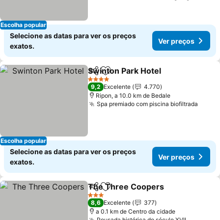
Escolha popular
Selecione as datas para ver os preços
Ver preços
exatos.
Swinton Park Hotel
Partilhar
Adicionar aos favoritos
Ver pr
4 Estrelas
9,2
Excelente
4.770
Ripon, a 10.0 km de Bedale
Spa premiado com piscina biofiltrada
Ver p
Escolha popular
Selecione as datas para ver os preços
Ver preços
exatos.
The Three Coopers
Partilhar
Adicionar aos favoritos
Ver pr
3 Estrelas
8,6
Excelente
377
a 0.1 km de Centro da cidade
Pousada histórica do século XVII