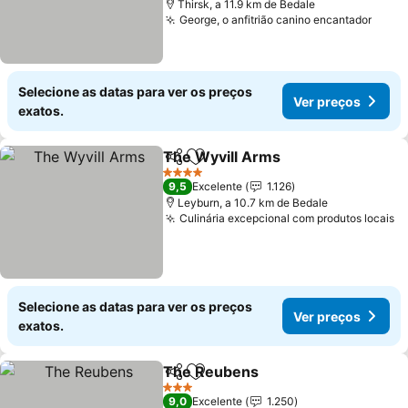
Thirsk, a 11.9 km de Bedale
George, o anfitrião canino encantador
Ver 
Selecione as datas para ver os preços
Ver preços
exatos.
The Wyvill Arms
Partilhar
Adicionar aos favoritos
Ver preço
4 Estrelas
9,5
Excelente
1.126
Leyburn, a 10.7 km de Bedale
Culinária excepcional com produtos locais
V
Selecione as datas para ver os preços
Ver preços
exatos.
The Reubens
Partilhar
Adicionar aos favoritos
Ver preços
3 Estrelas
9,0
Excelente
1.250