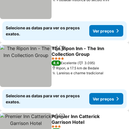
Ver preç
Selecione as datas para ver os preços
Ver preços
exatos.
The Ripon Inn - The Inn
Partilhar
Adicionar aos favoritos
Collection Group
Ver preços
4 Estrelas
8,6
Excelente
3.095
Ripon, a 17.5 km de Bedale
Lareiras e charme tradicional
Ver preços
Selecione as datas para ver os preços
Ver preços
exatos.
Premier Inn Catterick
Partilhar
Adicionar aos favoritos
Garrison Hotel
Ver preços
3 Estrelas