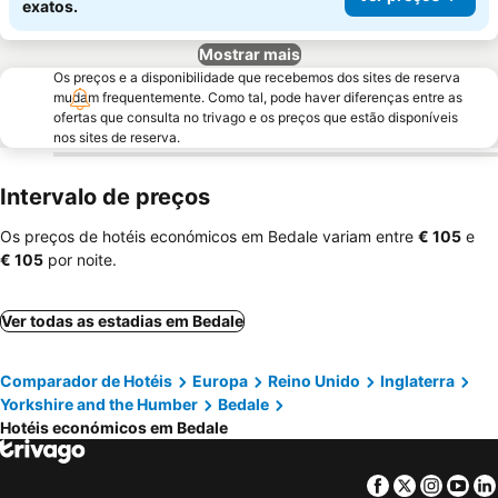
exatos.
Mostrar mais
Os preços e a disponibilidade que recebemos dos sites de reserva
mudam frequentemente. Como tal, pode haver diferenças entre as
ofertas que consulta no trivago e os preços que estão disponíveis
nos sites de reserva.
Intervalo de preços
Os preços de hotéis económicos em Bedale variam entre
‎€ 105
e
‎€ 105
por noite.
Ver todas as estadias em Bedale
Comparador de Hotéis
Europa
Reino Unido
Inglaterra
Yorkshire and the Humber
Bedale
Hotéis económicos em Bedale
Facebook
Twitter
Insta
Yo