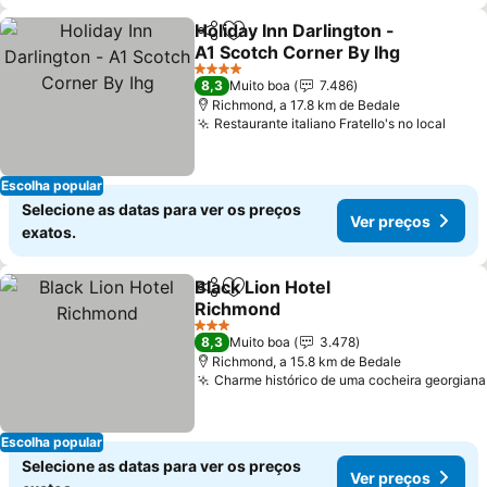
Holiday Inn Darlington -
Partilhar
Adicionar aos favoritos
A1 Scotch Corner By Ihg
Ver preços
4 Estrelas
8,3
Muito boa
7.486
Richmond, a 17.8 km de Bedale
Restaurante italiano Fratello's no local
Ver 
Escolha popular
Selecione as datas para ver os preços
Ver preços
exatos.
Black Lion Hotel
Partilhar
Adicionar aos favoritos
Richmond
Ver preços
3 Estrelas
8,3
Muito boa
3.478
Richmond, a 15.8 km de Bedale
Charme histórico de uma cocheira georgiana
Escolha popular
Selecione as datas para ver os preços
Ver preços