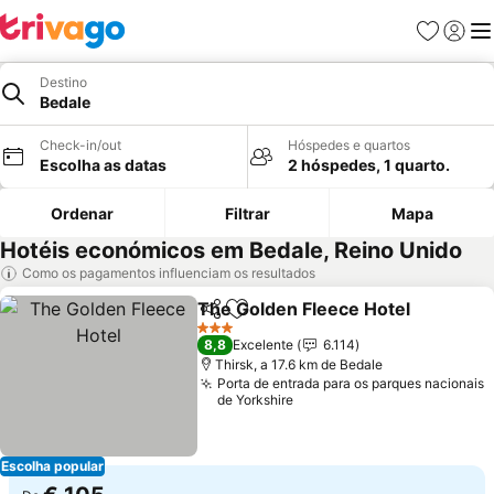
Favoritos
Iniciar
Me
Destino
Bedale
Check-in/out
Hóspedes e quartos
Escolha as datas
2 hóspedes, 1 quarto.
Ordenar
Filtrar
Mapa
Hotéis económicos em Bedale, Reino Unido
Como os pagamentos influenciam os resultados
The Golden Fleece Hotel
Partilhar
Adicionar aos favoritos
V
3 Estrelas
8,8
Excelente
6.114
Thirsk, a 17.6 km de Bedale
Porta de entrada para os parques nacionais
de Yorkshire
Escolha popular