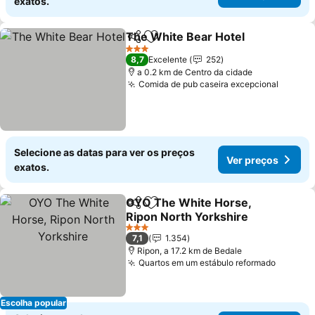
exatos.
The White Bear Hotel
Partilhar
Adicionar aos favoritos
Ver 
3 Estrelas
8,7
Excelente
252
a 0.2 km de Centro da cidade
Comida de pub caseira excepcional
Ver pr
Selecione as datas para ver os preços
Ver preços
exatos.
OYO The White Horse,
Partilhar
Adicionar aos favoritos
Ripon North Yorkshire
Ver preços
3 Estrelas
7,1
1.354
Ripon, a 17.2 km de Bedale
Quartos em um estábulo reformado
Ver pr
Escolha popular