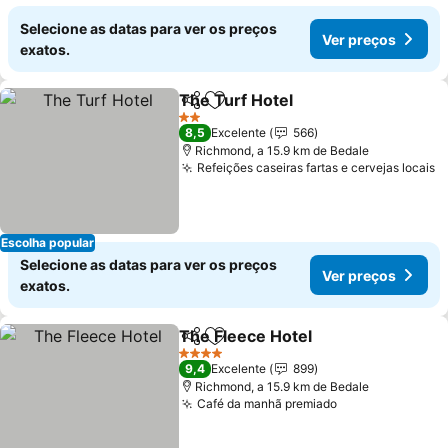
Selecione as datas para ver os preços
Ver preços
exatos.
The Turf Hotel
Partilhar
Adicionar aos favoritos
Ver preços
2 Estrelas
8,5
Excelente
566
Richmond, a 15.9 km de Bedale
Refeições caseiras fartas e cervejas locais
V
Escolha popular
Selecione as datas para ver os preços
Ver preços
exatos.
The Fleece Hotel
Partilhar
Adicionar aos favoritos
Ver preç
4 Estrelas
9,4
Excelente
899
Richmond, a 15.9 km de Bedale
Café da manhã premiado
Ver preços