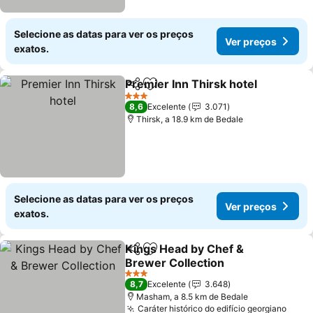
Selecione as datas para ver os preços
Ver preços
exatos.
Premier Inn Thirsk hotel
Partilhar
Adicionar aos favoritos
Ve
3 Estrelas
8,6
Excelente
3.071
Thirsk, a 18.9 km de Bedale
Selecione as datas para ver os preços
Ver preços
exatos.
Kings Head by Chef &
Partilhar
Adicionar aos favoritos
Brewer Collection
Ver preços
3 Estrelas
8,7
Excelente
3.648
Masham, a 8.5 km de Bedale
Caráter histórico do edifício georgiano
Ver 