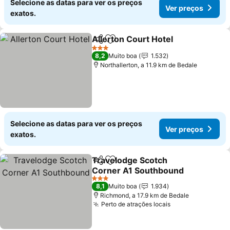
Selecione as datas para ver os preços
Ver preços
exatos.
Allerton Court Hotel
Partilhar
Adicionar aos favoritos
Ver p
3 Estrelas
8,2
Muito boa
1.532
Northallerton, a 11.9 km de Bedale
Selecione as datas para ver os preços
Ver preços
exatos.
Travelodge Scotch
Partilhar
Adicionar aos favoritos
Corner A1 Southbound
Ver preços
3 Estrelas
8,1
Muito boa
1.934
Richmond, a 17.9 km de Bedale
Perto de atrações locais
Ver preços