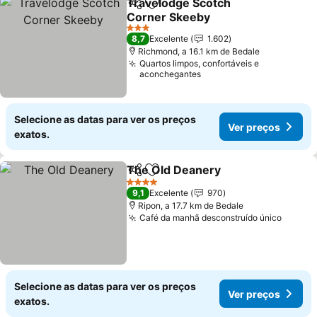
Travelodge Scotch
Partilhar
Adicionar aos favoritos
Corner Skeeby
Ver preços
3 Estrelas
8,7
Excelente
1.602
Richmond, a 16.1 km de Bedale
Quartos limpos, confortáveis e
aconchegantes
Selecione as datas para ver os preços
Ver preços
exatos.
The Old Deanery
Partilhar
Adicionar aos favoritos
Ver preç
4 Estrelas
9,1
Excelente
970
Ripon, a 17.7 km de Bedale
Café da manhã desconstruído único
Ver pr
Selecione as datas para ver os preços
Ver preços
exatos.