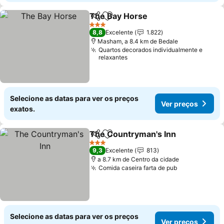
The Bay Horse
Partilhar
Adicionar aos favoritos
Ver preços
3 Estrelas
8,8
Excelente
1.822
Masham, a 8.4 km de Bedale
Quartos decorados individualmente e
relaxantes
Selecione as datas para ver os preços
Ver preços
exatos.
The Countryman's Inn
Partilhar
Adicionar aos favoritos
Ver 
3 Estrelas
9,3
Excelente
813
a 8.7 km de Centro da cidade
Comida caseira farta de pub
Ver preços
Selecione as datas para ver os preços
Ver preços