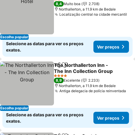
2 Estrelas
8,4
Muito boa
2.708
Northallerton, a 11.9 km de Bedale
Localização central na cidade mercantil
Ver
Escolha popular
Selecione as datas para ver os preços
Ver preços
exatos.
The Northallerton Inn -
Partilhar
Adicionar aos favoritos
The Inn Collection Group
Ver preços
4 Estrelas
8,9
Excelente
2.233
Northallerton, a 11.9 km de Bedale
Antiga delegacia de polícia reinventada
Ver
Escolha popular
Selecione as datas para ver os preços
Ver preços
exatos.