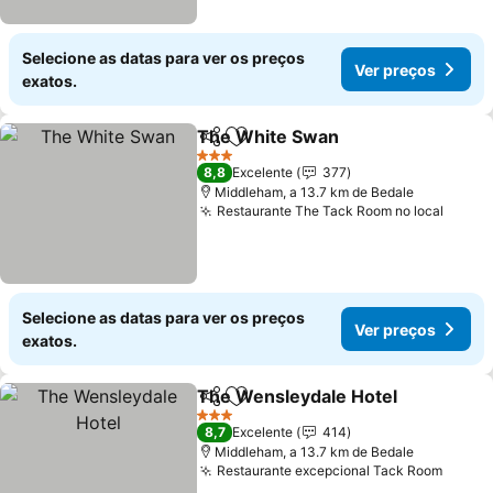
Selecione as datas para ver os preços
Ver preços
exatos.
The White Swan
Partilhar
Adicionar aos favoritos
Ver preço
3 Estrelas
8,8
Excelente
377
Middleham, a 13.7 km de Bedale
Restaurante The Tack Room no local
Ver p
Selecione as datas para ver os preços
Ver preços
exatos.
The Wensleydale Hotel
Partilhar
Adicionar aos favoritos
Ve
3 Estrelas
8,7
Excelente
414
Middleham, a 13.7 km de Bedale
Restaurante excepcional Tack Room
Ver p