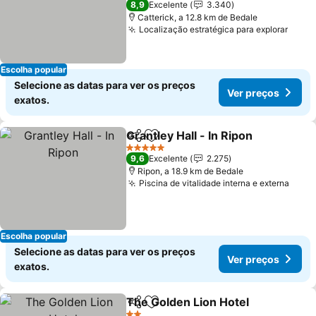
8,9
Excelente
3.340
Catterick, a 12.8 km de Bedale
Localização estratégica para explorar
Ver 
Escolha popular
Selecione as datas para ver os preços
Ver preços
exatos.
Grantley Hall - In Ripon
Partilhar
Adicionar aos favoritos
Ver
5 Estrelas
9,6
Excelente
2.275
Ripon, a 18.9 km de Bedale
Piscina de vitalidade interna e externa
Ver 
Escolha popular
Selecione as datas para ver os preços
Ver preços
exatos.
The Golden Lion Hotel
Partilhar
Adicionar aos favoritos
Ver