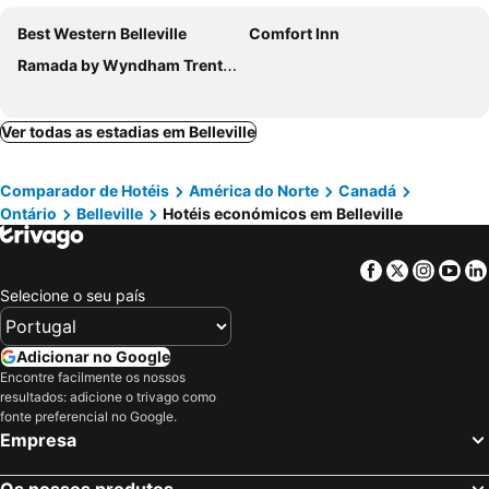
Best Western Belleville
Comfort Inn
Ramada by Wyndham Trenton
Ver todas as estadias em Belleville
Comparador de Hotéis
América do Norte
Canadá
Ontário
Belleville
Hotéis económicos em Belleville
Facebook
Twitter
Insta
Yo
Selecione o seu país
Adicionar no Google
Encontre facilmente os nossos
resultados: adicione o trivago como
fonte preferencial no Google.
Empresa
Os nossos produtos