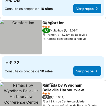
€ 58
De
Consulte os preços de
10 sites
Ver preços
Comfort Inn
Partilhar
Adicionar aos favoritos
3 Estrelas
8,1
Muito boa
2.094
Trenton, a 16.2 km de Belleville
Acesso conveniente à rodovia
€ 72
De
Consulte os preços de
10 sites
Ver preços
Ramada by Wyndham
Partilhar
Adicionar aos favoritos
Belleville Harbourview
Conference Centre
3 Estrelas
6,1
5.604
a 1.3 km de Centro da cidade
Vistas panorâmicas da Baía de Quinte