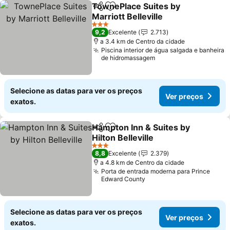
TownePlace Suites by
Partilhar
Adicionar aos favoritos
Marriott Belleville
3 Estrelas
9,2
Excelente
2.713
a 3.4 km de Centro da cidade
Piscina interior de água salgada e banheira
de hidromassagem
Selecione as datas para ver os preços
Ver preços
exatos.
Hampton Inn & Suites by
Partilhar
Adicionar aos favoritos
Hilton Belleville
3 Estrelas
8,8
Excelente
2.379
a 4.8 km de Centro da cidade
Porta de entrada moderna para Prince
Edward County
Selecione as datas para ver os preços
Ver preços
exatos.