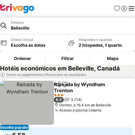
Favoritos
Iniciar
Me
Destino
Belleville
Check-in/out
Hóspedes e quartos
Escolha as datas
2 hóspedes, 1 quarto.
Ordenar
Filtrar
Mapa
Hotéis económicos em Belleville, Canadá
Como os pagamentos influenciam os resultados
Ramada by Wyndham
Partilhar
Adicionar aos favoritos
Trenton
3 Estrelas
6,5
3.714
Trenton, a 16.4 km de Belleville
Acesso à piscina coberta
Escolha popular