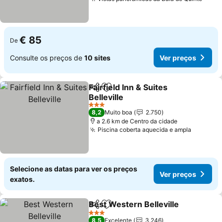
€ 85
De
Consulte os preços de
10 sites
Ver preços
Fairfield Inn & Suites
Partilhar
Adicionar aos favoritos
Belleville
3 Estrelas
8,2
Muito boa
2.750
a 2.6 km de Centro da cidade
Piscina coberta aquecida e ampla
Selecione as datas para ver os preços
Ver preços
exatos.
Best Western Belleville
Partilhar
Adicionar aos favoritos
3 Estrelas
8,5
Excelente
3.246