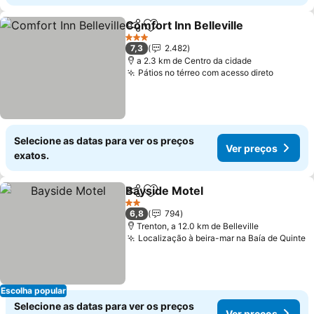
Comfort Inn Belleville
Partilhar
Adicionar aos favoritos
3 Estrelas
7,3
2.482
a 2.3 km de Centro da cidade
Pátios no térreo com acesso direto
Selecione as datas para ver os preços
Ver preços
exatos.
Bayside Motel
Partilhar
Adicionar aos favoritos
2 Estrelas
6,8
794
Trenton, a 12.0 km de Belleville
Localização à beira-mar na Baía de Quinte
Escolha popular
Selecione as datas para ver os preços
Ver preços