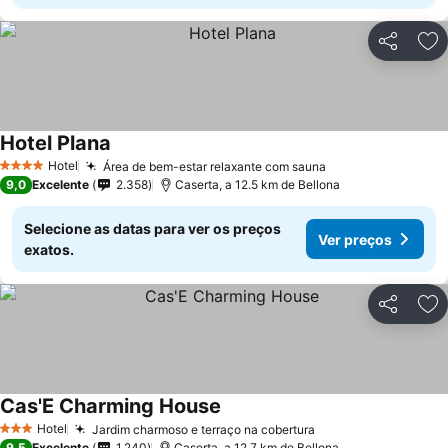
Partilhar
Ad
Hotel Plana
Hotel
Área de bem-estar relaxante com sauna
4 Estrelas
9,0
Excelente
2.358
Caserta, a 12.5 km de Bellona
Selecione as datas para ver os preços
Ver preços
exatos.
Partilhar
Ad
Cas'E Charming House
Hotel
Jardim charmoso e terraço na cobertura
3 Estrelas
9,5
Excelente
1.240
Caserta, a 12.7 km de Bellona