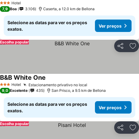
Hotel
3 Estrelas
7,9
Boa
3.106
Caserta, a 12.0 km de Bellona
Selecione as datas para ver os preços
Ver preços
exatos.
Escolha popular
Partilhar
Ad
B&B White One
Hotel
Estacionamento privativo no local
3 Estrelas
9,0
Excelente
435
San Prisco, a 9.5 km de Bellona
Selecione as datas para ver os preços
Ver preços
exatos.
Escolha popular
Partilhar
Ad