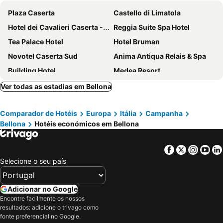
Plaza Caserta
Castello di Limatola
Hotel dei Cavalieri Caserta - La Reggia
Reggia Suite Spa Hotel
Tea Palace Hotel
Hotel Bruman
Novotel Caserta Sud
Anima Antiqua Relais & Spa
Building Hotel
Medea Resort
Hotel Capys
Tenuta Re Ferdinando
Ver todas as estadias em Bellona
B&B White One
Hotel Royal Caserta
Comparador de Hotéis
Europa
Itália
Campanha
Grand Hotel Vanvitelli
Inn Naples Airport
Bellona
Hotéis económicos em Bellona
Facebook
Twitter
Insta
Yo
Selecione o seu país
Adicionar no Google
Encontre facilmente os nossos
resultados: adicione o trivago como
fonte preferencial no Google.