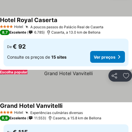
Hotel Royal Caserta
Hotel
A poucos passos do Palácio Real de Caserta
4 Estrelas
8,7
Excelente
6.785
Caserta, a 13.0 km de Bellona
€ 92
De
Consulte os preços de
15 sites
Ver preços
Escolha popular
Partilhar
Ad
Grand Hotel Vanvitelli
Hotel
Experiências culinárias diversas
4 Estrelas
8,8
Excelente
11.553
Caserta, a 15.8 km de Bellona