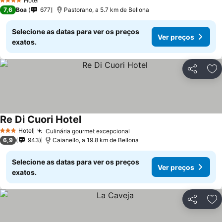
Hotel
4 Estrelas
7,6
Boa
677
Pastorano, a 5.7 km de Bellona
Selecione as datas para ver os preços
Ver preços
exatos.
Partilhar
Ad
Re Di Cuori Hotel
Hotel
Culinária gourmet excepcional
3 Estrelas
6,9
943
Caianello, a 19.8 km de Bellona
Selecione as datas para ver os preços
Ver preços
exatos.
Partilhar
Ad