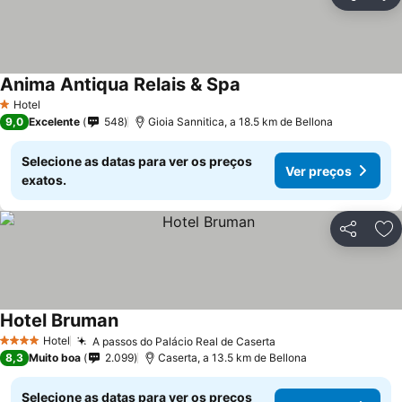
Partilhar
Ad
Anima Antiqua Relais & Spa
Hotel
1 Estrelas
9,0
Excelente
548
Gioia Sannitica, a 18.5 km de Bellona
Selecione as datas para ver os preços
Ver preços
exatos.
Partilhar
Ad
Hotel Bruman
Hotel
A passos do Palácio Real de Caserta
4 Estrelas
8,3
Muito boa
2.099
Caserta, a 13.5 km de Bellona
Selecione as datas para ver os preços