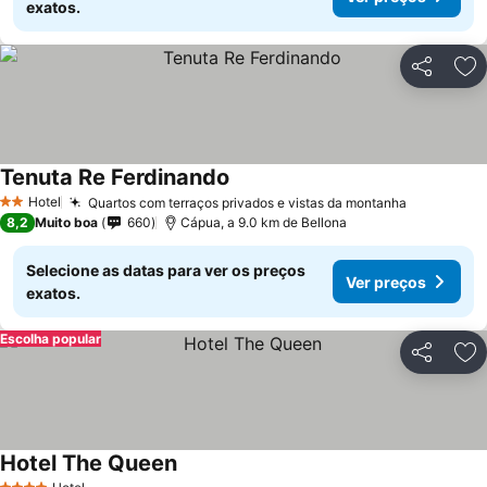
exatos.
Partilhar
Ad
Tenuta Re Ferdinando
Hotel
Quartos com terraços privados e vistas da montanha
2 Estrelas
8,2
Muito boa
660
Cápua, a 9.0 km de Bellona
Selecione as datas para ver os preços
Ver preços
exatos.
Escolha popular
Partilhar
Ad
Hotel The Queen