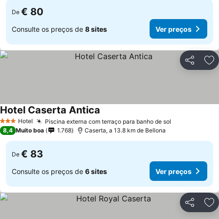
€ 80
De
Consulte os preços de
8 sites
Ver preços
Partilhar
Ad
Hotel Caserta Antica
Hotel
Piscina externa com terraço para banho de sol
3 Estrelas
8,4
Muito boa
1.768
Caserta, a 13.8 km de Bellona
€ 83
De
Consulte os preços de
6 sites
Ver preços
Partilhar
Ad