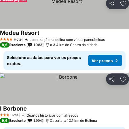
Partilhar
Ad
Medea Resort
Hotel
Localização na colina com vistas panorâmicas
4 Estrelas
8,6
Excelente
1.083
a 3.4 km de Centro da cidade
Selecione as datas para ver os preços
Ver preços
exatos.
Partilhar
Ad
I Borbone
Hotel
Quartos históricos com afrescos
3 Estrelas
9,6
Excelente
1.994
Caserta, a 13.1 km de Bellona