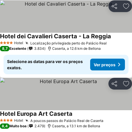
Partilhar
Ad
Hotel dei Cavalieri Caserta - La Reggia
Hotel
Localização privilegiada perto do Palácio Real
4 Estrelas
8,7
Excelente
3.834
Caserta, a 12.6 km de Bellona
Selecione as datas para ver os preços
Ver preços
exatos.
Partilhar
Ad
Hotel Europa Art Caserta
Hotel
A poucos passos do Palácio Real de Caserta
4 Estrelas
8,4
Muito boa
2.479
Caserta, a 13.1 km de Bellona