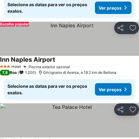
Selecione as datas para ver os preços
Ver preços
exatos.
Escolha popular
Partilhar
Ad
Inn Naples Airport
Hotel
Piscina exterior sazonal
3 Estrelas
7,8
Boa
1.200
Gricignano di Aversa, a 19.2 km de Bellona
Selecione as datas para ver os preços
Ver preços
exatos.
Partilhar
Ad