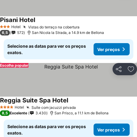
Pisani Hotel
Hotel
Vistas do terraço na cobertura
3 Estrelas
6,5
572
San Nicola la Strada, a 14.9 km de Bellona
Selecione as datas para ver os preços
Ver preços
exatos.
Escolha popular
Partilhar
Ad
Reggia Suite Spa Hotel
Hotel
Suíte com jacuzzi privada
4 Estrelas
8,5
Excelente
3.430
San Prisco, a 11.1 km de Bellona
Selecione as datas para ver os preços
Ver preços
exatos.