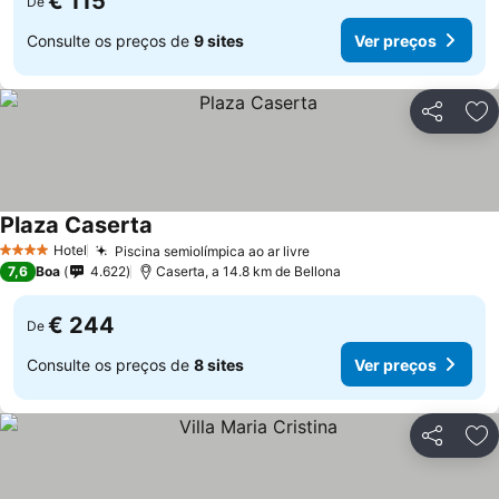
€ 115
De
Consulte os preços de
9 sites
Ver preços
Partilhar
Ad
Plaza Caserta
Hotel
Piscina semiolímpica ao ar livre
4 Estrelas
7,6
Boa
4.622
Caserta, a 14.8 km de Bellona
€ 244
De
Consulte os preços de
8 sites
Ver preços
Partilhar
Ad