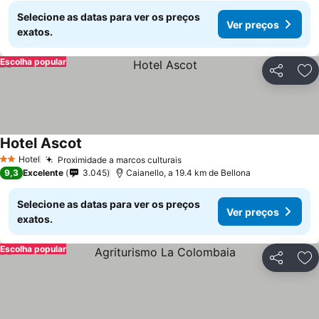
Selecione as datas para ver os preços
Ver preços
exatos.
Escolha popular
Partilhar
Ad
Hotel Ascot
Hotel
Proximidade a marcos culturais
2 Estrelas
9,3
Excelente
3.045
Caianello, a 19.4 km de Bellona
Selecione as datas para ver os preços
Ver preços
exatos.
Escolha popular
Partilhar
Ad