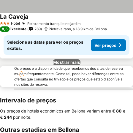
La Caveja
Hotel
Relaxamento tranquilo no jardim
3 Estrelas
8,5
Excelente
289
Pietravairano, a 18.9 km de Bellona
Selecione as datas para ver os preços
Ver preços
exatos.
Mostrar mais
Os preços e a disponibilidade que recebemos dos sites de reserva
mudam frequentemente. Como tal, pode haver diferenças entre as
ofertas que consulta no trivago e os preços que estão disponíveis
nos sites de reserva.
Intervalo de preços
Os preços de hotéis económicos em Bellona variam entre
‎€ 80
e
‎€ 244
por noite.
Outras estadias em Bellona