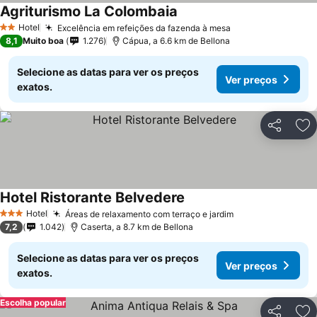
Agriturismo La Colombaia
Hotel
Excelência em refeições da fazenda à mesa
2 Estrelas
8,1
Muito boa
1.276
Cápua, a 6.6 km de Bellona
Selecione as datas para ver os preços
Ver preços
exatos.
Partilhar
Ad
Hotel Ristorante Belvedere
Hotel
Áreas de relaxamento com terraço e jardim
3 Estrelas
7,2
1.042
Caserta, a 8.7 km de Bellona
Selecione as datas para ver os preços
Ver preços
exatos.
Escolha popular