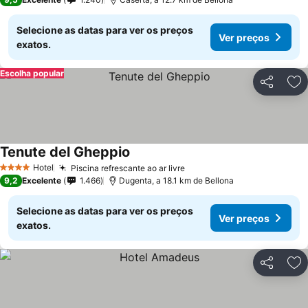
Selecione as datas para ver os preços
Ver preços
exatos.
Escolha popular
Partilhar
Ad
Tenute del Gheppio
Hotel
Piscina refrescante ao ar livre
4 Estrelas
9,2
Excelente
1.466
Dugenta, a 18.1 km de Bellona
Selecione as datas para ver os preços
Ver preços
exatos.
Partilhar
Ad