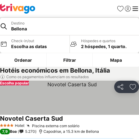
Favoritos
Iniciar
Me
Destino
Bellona
Check-in/out
Hóspedes e quartos
Escolha as datas
2 hóspedes, 1 quarto.
Ordenar
Filtrar
Mapa
Hotéis económicos em Bellona, Itália
Como os pagamentos influenciam os resultados
Escolha popular
Partilhar
Ad
Novotel Caserta Sud
Hotel
Piscina externa com solário
4 Estrelas
7,9
Boa
5.270
Capodrise, a 15.3 km de Bellona