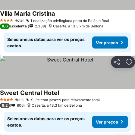
Villa Maria Cristina
Hotel
Localização privilegiada perto do Palácio Real
4 Estrelas
8,6
Excelente
2.339
Caserta, a 13.3 km de Bellona
Selecione as datas para ver os preços
Ver preços
exatos.
Partilhar
Ad
Sweet Central Hotel
Hotel
Suíte com jacuzzi para relaxamento total
4 Estrelas
6,2
606
Caserta, a 13.3 km de Bellona
Selecione as datas para ver os preços
Ver preços
exatos.