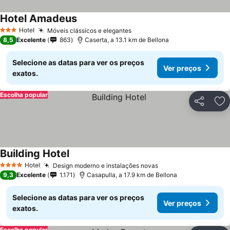
Hotel Amadeus
Hotel
Móveis clássicos e elegantes
3 Estrelas
8,5
Excelente
863
Caserta, a 13.1 km de Bellona
Selecione as datas para ver os preços
Ver preços
exatos.
Escolha popular
Partilhar
Ad
Building Hotel
Hotel
Design moderno e instalações novas
4 Estrelas
9,3
Excelente
1.171
Casapulla, a 17.9 km de Bellona
Selecione as datas para ver os preços
Ver preços
exatos.
Escolha popular