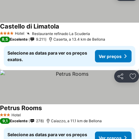
Castello di Limatola
Hotel
Restaurante refinado La Scuderia
4 Estrelas
8,5
Excelente
9.211
Caserta, a 13.4 km de Bellona
Selecione as datas para ver os preços
Ver preços
exatos.
Partilhar
Ad
Petrus Rooms
Hotel
3 Estrelas
9,1
Excelente
278
Caiazzo, a 11.1 km de Bellona
Selecione as datas para ver os preços
Ver preços