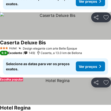
Ver preços
exatos.
Partilhar
Ad
Caserta Deluxe Bis
Hotel
Design elegante com arte Belle Époque
3 Estrelas
9,9
Excelente
149
Caserta, a 13.0 km de Bellona
Selecione as datas para ver os preços
Ver preços
exatos.
Escolha popular
Partilhar
Ad
Hotel Regina