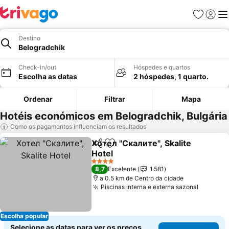
Favoritos
Iniciar
Me
Destino
Belogradchik
Check-in/out
Hóspedes e quartos
Escolha as datas
2 hóspedes, 1 quarto.
Ordenar
Filtrar
Mapa
Hotéis económicos em Belogradchik, Bulgária
Como os pagamentos influenciam os resultados
Хотел "Скалите", Skalite
Partilhar
Adicionar aos favoritos
Hotel
Ver preços
4 Estrelas
8,7
Excelente
1.581
a 0.5 km de Centro da cidade
Piscinas interna e externa sazonal
Ver pre
Escolha popular
Selecione as datas para ver os preços