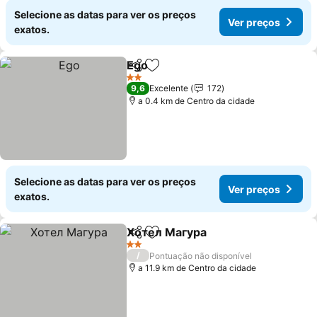
Selecione as datas para ver os preços
Ver preços
exatos.
Ego
Partilhar
Adicionar aos favoritos
Ver preços
2 Estrelas
9,6
Excelente
172
a 0.4 km de Centro da cidade
Selecione as datas para ver os preços
Ver preços
exatos.
Хотел Магура
Partilhar
Adicionar aos favoritos
Ver preços
2 Estrelas
/
Pontuação não disponível
a 11.9 km de Centro da cidade