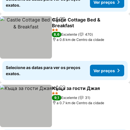
Ver preços
exatos.
Castle Cottage Bed &
Partilhar
Adicionar aos favoritos
Breakfast
Ver preços
2 Estrelas
8,6
Excelente
470
a 0.6 km de Centro da cidade
Selecione as datas para ver os preços
Ver preços
exatos.
Къща за гости Джая
Partilhar
Adicionar aos favoritos
Ver 
2 Estrelas
9,1
Excelente
31
a 0.7 km de Centro da cidade