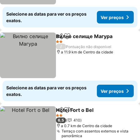
Selecione as datas para ver os preços
Ver preços
exatos.
Вилно селище Магура
Partilhar
Adicionar aos favoritos
Ver
2 Estrelas
/
Pontuação não disponível
a 11.9 km de Centro da cidade
Selecione as datas para ver os preços
Ver preços
exatos.
Hotel Fort o Bel
Partilhar
Adicionar aos favoritos
Ver preços
2 Estrelas
6,5
410
a 0.7 km de Centro da cidade
Terraço com assentos externos e vista
panorâmica