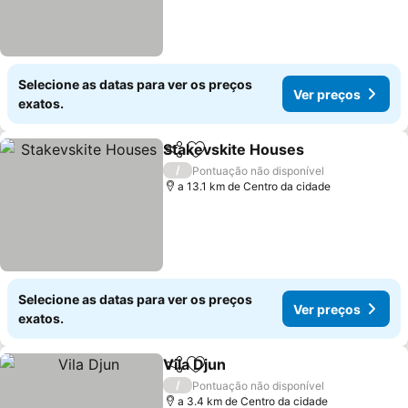
Selecione as datas para ver os preços
Ver preços
exatos.
Stakevskite Houses
Partilhar
Adicionar aos favoritos
Ver pr
/
Pontuação não disponível
a 13.1 km de Centro da cidade
Selecione as datas para ver os preços
Ver preços
exatos.
Vila Djun
Partilhar
Adicionar aos favoritos
Ver preços
/
Pontuação não disponível
a 3.4 km de Centro da cidade