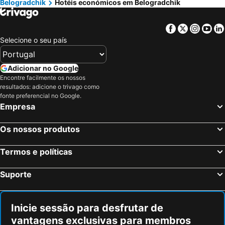
Belogradchik
Hotéis económicos em Belogradchik
Facebook
Twitter
Insta
Yo
Selecione o seu país
Adicionar no Google
Encontre facilmente os nossos
resultados: adicione o trivago como
fonte preferencial no Google.
Empresa
Os nossos produtos
Termos e políticas
Suporte
Inicie sessão para desfrutar de
vantagens exclusivas para membros