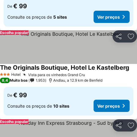
€ 99
De
Consulte os preços de
5 sites
Ver preços
Escolha popular
Partilhar
Ad
The Originals Boutique, Hotel Le Kastelberg
Hotel
Vista para os vinhedos Grand Cru
3 Estrelas
8,4
Muito boa
1.953
Andlau, a 12.9 km de Benfeld
€ 99
De
Consulte os preços de
10 sites
Ver preços
Escolha popular
Partilhar
Ad