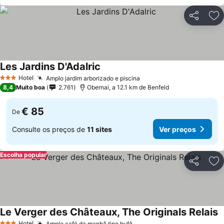
Partilhar
Ad
Les Jardins D'Adalric
Hotel
Amplo jardim arborizado e piscina
3 Estrelas
8,4
Muito boa
2.761
Obernai, a 12.1 km de Benfeld
€ 85
De
Consulte os preços de
11 sites
Ver preços
Escolha popular
Partilhar
Ad
Le Verger des Châteaux, The Originals Relais
Hotel
Amplo café da manhã tipo bufê