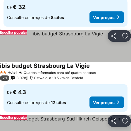
€ 32
De
Consulte os preços de
8 sites
Ver preços
Escolha popular
Partilhar
Ad
ibis budget Strasbourg La Vigie
Hotel
Quartos reformados para até quatro pessoas
2 Estrelas
7,1
3.078
Ostwald, a 19.5 km de Benfeld
€ 43
De
Consulte os preços de
12 sites
Ver preços
Escolha popular
Partilhar
Ad