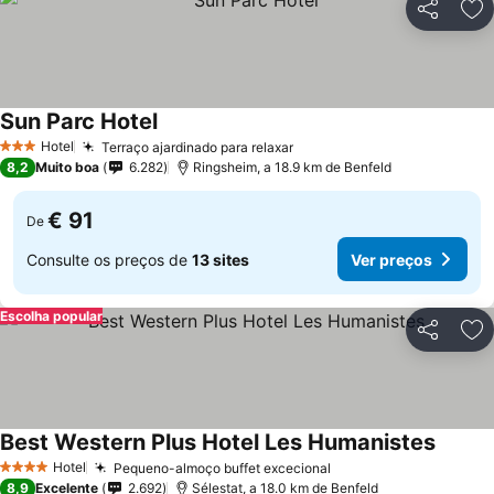
Partilhar
Ad
Sun Parc Hotel
Hotel
Terraço ajardinado para relaxar
3 Estrelas
8,2
Muito boa
6.282
Ringsheim, a 18.9 km de Benfeld
€ 91
De
Consulte os preços de
13 sites
Ver preços
Escolha popular
Partilhar
Ad
Best Western Plus Hotel Les Humanistes
Hotel
Pequeno-almoço buffet excecional
4 Estrelas
8,9
Excelente
2.692
Sélestat, a 18.0 km de Benfeld