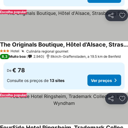
Escolha popular
Partilhar
Ad
The Originals Boutique, Hôtel d'Alsace, Strasbourg Sud
Hotel
Culinária regional gourmet
3 Estrelas
8,3
Muito boa
2.940
Illkirch-Graffenstaden, a 19.5 km de Benfeld
€ 78
De
Consulte os preços de
13 sites
Ver preços
Escolha popular
Partilhar
Ad
FourSide Hotel Ringsheim, Trademark Collection by Wyndham