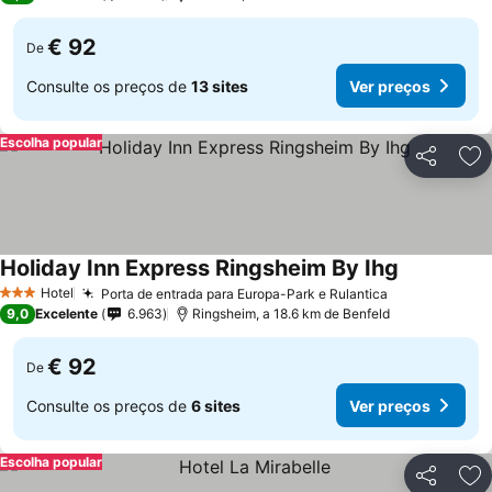
€ 92
De
Consulte os preços de
13 sites
Ver preços
Escolha popular
Partilhar
Ad
Holiday Inn Express Ringsheim By Ihg
Hotel
Porta de entrada para Europa-Park e Rulantica
3 Estrelas
9,0
Excelente
6.963
Ringsheim, a 18.6 km de Benfeld
€ 92
De
Consulte os preços de
6 sites
Ver preços
Escolha popular
Partilhar
Ad