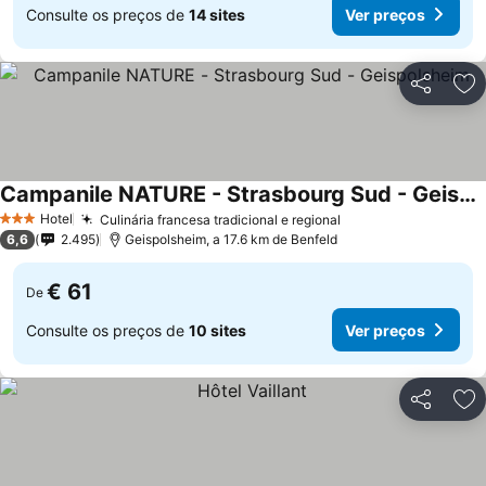
Consulte os preços de
14 sites
Ver preços
Partilhar
Ad
Campanile NATURE - Strasbourg Sud - Geispolsheim
Hotel
Culinária francesa tradicional e regional
3 Estrelas
6,6
2.495
Geispolsheim, a 17.6 km de Benfeld
€ 61
De
Consulte os preços de
10 sites
Ver preços
Partilhar
Ad