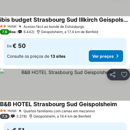
ibis budget Strasbourg Sud Illkirch Geispolsheim
Hotel
Acesso fácil ao bonde de Estrasburgo
2 Estrelas
7,6
Boa
6.442
Geispolsheim, a 17.4 km de Benfeld
€ 50
De
Consulte os preços de
13 sites
Ver preços
Partilhar
Ad
B&B HOTEL Strasbourg Sud Geispolsheim
Hotel
Quartos familiares com camas em mezanino
2 Estrelas
7,3
3.278
Geispolsheim, a 19.4 km de Benfeld