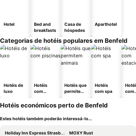
Hotel
Bed and
Casa de
Aparthotel
breakfasts
hóspedes
Categorias de hotéis populares em Benfeld
Hotéis de
Hotéis
Hotéis que
Hotéis
Hoté
luxo
com
permitem
com spa
com
piscinas
animais
esta
ment
Hotéis económicos perto de Benfeld
Estes hotéis também poderão interessá-lo...
Holiday Inn Express Strasbourg - Sud by IHG
MOXY Rust