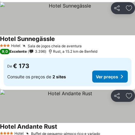
Partilhar
Ad
Hotel Sunnegässle
Hotel
Sala de jogos cheia de aventura
3 Estrelas
9,0
Excelente
3.396
Rust, a 15.2 km de Benfeld
€ 173
De
Consulte os preços de
2 sites
Ver preços
Partilhar
Ad
Hotel Andante Rust
Hotel
Buffet de pequeno-almoço rico e variado