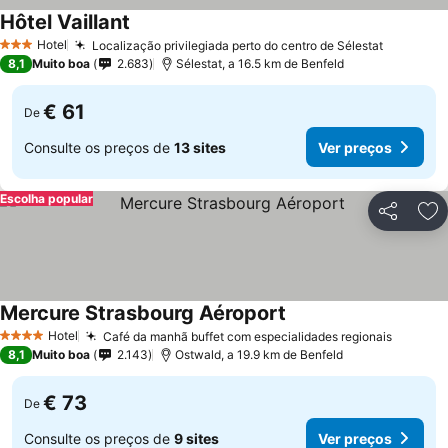
Hôtel Vaillant
Hotel
Localização privilegiada perto do centro de Sélestat
3 Estrelas
8,1
Muito boa
2.683
Sélestat, a 16.5 km de Benfeld
€ 61
De
Consulte os preços de
13 sites
Ver preços
Escolha popular
Partilhar
Ad
Mercure Strasbourg Aéroport
Hotel
Café da manhã buffet com especialidades regionais
4 Estrelas
8,1
Muito boa
2.143
Ostwald, a 19.9 km de Benfeld
€ 73
De
Consulte os preços de
9 sites
Ver preços