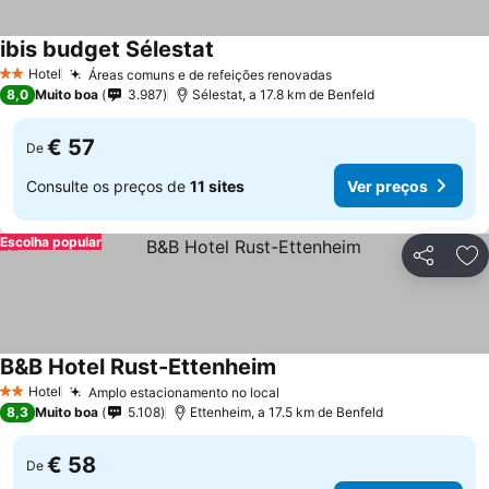
ibis budget Sélestat
Hotel
Áreas comuns e de refeições renovadas
2 Estrelas
8,0
Muito boa
3.987
Sélestat, a 17.8 km de Benfeld
€ 57
De
Consulte os preços de
11 sites
Ver preços
Escolha popular
Partilhar
Ad
B&B Hotel Rust-Ettenheim
Hotel
Amplo estacionamento no local
2 Estrelas
8,3
Muito boa
5.108
Ettenheim, a 17.5 km de Benfeld
€ 58
De