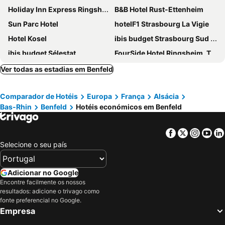
Holiday Inn Express Ringsheim By Ihg
B&B Hotel Rust-Ettenheim
Sun Parc Hotel
hotelF1 Strasbourg La Vigie
Hotel Kosel
ibis budget Strasbourg Sud Illkirch Geispolsheim
ibis budget Sélestat
FourSide Hotel Ringsheim, Trademark Collection by Wyndham
Hotel & Pension am Park
The Originals Boutique, Hôtel d'Alsace, Strasbourg Sud
Ver todas as estadias em Benfeld
ibis budget Strasbourg La Vigie
Hotel Babylon Royal
Comparador de Hotéis
Europa
França
Alsácia
Les Jardins D'Adalric
Hotel Apollon Rust
Bas-Rhin
Benfeld
Hotéis económicos em Benfeld
Best Western Plus Hotel Les Humanistes
Hotel La Mirabelle
Mercure Strasbourg Aéroport
Gästehaus Metropolitan
Facebook
Twitter
Insta
Yo
Campanile NATURE - Strasbourg Sud - Geispolsheim
Hotel Babylon
Selecione o seu país
Hotel Sleep & Dream
Hotel Löwen Garni - B&B
Hotel Rebstock
Hotel Andante Rust
Adicionar no Google
Encontre facilmente os nossos
B&B HOTEL Sélestat Centre-Alsace
Best Western Plus Hotel Le Rhenan
resultados: adicione o trivago como
Highway Hotel
Hotel Restaurant Crystal
fonte preferencial no Google.
Empresa
L'Hôtel des Bords de L'ill
Altes Rathaus am Elz Garten