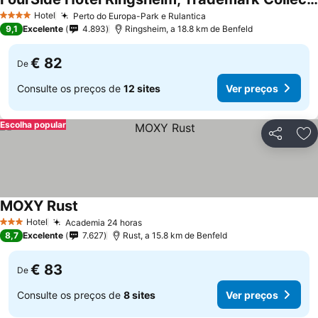
Hotel
Perto do Europa-Park e Rulantica
4 Estrelas
9,1
Excelente
4.893
Ringsheim, a 18.8 km de Benfeld
€ 82
De
Consulte os preços de
12 sites
Ver preços
Escolha popular
Partilhar
Ad
MOXY Rust
Hotel
Academia 24 horas
3 Estrelas
8,7
Excelente
7.627
Rust, a 15.8 km de Benfeld
€ 83
De
Consulte os preços de
8 sites
Ver preços