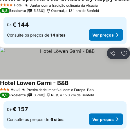
Hotel
Jantar com a tradição culinária da Alsácia
4 Estrelas
8,8
Excelente
5.530
Obernai, a 13.1 km de Benfeld
€ 144
De
Consulte os preços de
14 sites
Ver preços
Partilhar
Ad
Hotel Löwen Garni - B&B
Hotel
Proximidade imbatível com o Europa-Park
3 Estrelas
8,9
Excelente
3.760
Rust, a 15.0 km de Benfeld
€ 157
De
Consulte os preços de
6 sites
Ver preços