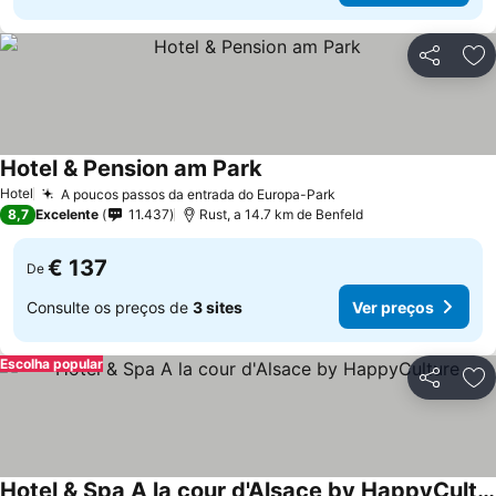
Partilhar
Ad
Hotel & Pension am Park
Hotel
A poucos passos da entrada do Europa-Park
8,7
Excelente
11.437
Rust, a 14.7 km de Benfeld
€ 137
De
Consulte os preços de
3 sites
Ver preços
Escolha popular
Partilhar
Ad
Hotel & Spa A la cour d'Alsace by HappyCulture