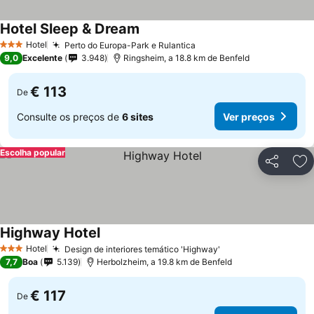
Hotel Sleep & Dream
Hotel
Perto do Europa-Park e Rulantica
3 Estrelas
9,0
Excelente
3.948
Ringsheim, a 18.8 km de Benfeld
€ 113
De
Consulte os preços de
6 sites
Ver preços
Escolha popular
Partilhar
Ad
Highway Hotel
Hotel
Design de interiores temático 'Highway'
3 Estrelas
7,7
Boa
5.139
Herbolzheim, a 19.8 km de Benfeld
€ 117
De