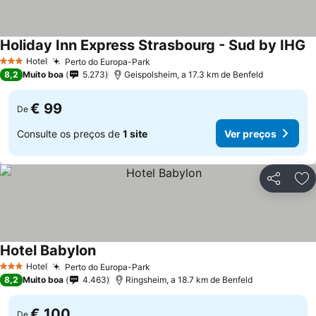
Holiday Inn Express Strasbourg - Sud by IHG
Hotel
Perto do Europa-Park
3 Estrelas
8,2
Muito boa
5.273
Geispolsheim, a 17.3 km de Benfeld
€ 99
De
Consulte os preços de
1 site
Ver preços
Partilhar
Ad
Hotel Babylon
Hotel
Perto do Europa-Park
3 Estrelas
8,2
Muito boa
4.463
Ringsheim, a 18.7 km de Benfeld
€ 100
De