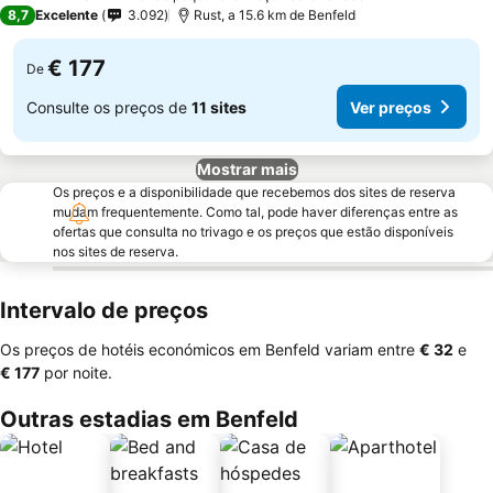
4 Estrelas
8,7
Excelente
3.092
Rust, a 15.6 km de Benfeld
€ 177
De
Consulte os preços de
11 sites
Ver preços
Mostrar mais
Os preços e a disponibilidade que recebemos dos sites de reserva
mudam frequentemente. Como tal, pode haver diferenças entre as
ofertas que consulta no trivago e os preços que estão disponíveis
nos sites de reserva.
Intervalo de preços
Os preços de hotéis económicos em Benfeld variam entre
‎€ 32
e
‎€ 177
por noite.
Outras estadias em Benfeld