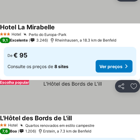
Hotel La Mirabelle
Hotel
Perto do Europa-Park
3 Estrelas
9,1
Excelente
3.246
Rheinhausen, a 18.3 km de Benfeld
€ 95
De
Consulte os preços de
8 sites
Ver preços
Escolha popular
Partilhar
Ad
L'Hôtel des Bords de L'ill
Hotel
Quartos renovados em estilo campestre
2 Estrelas
7,6
Boa
1.206
Erstein, a 7.3 km de Benfeld