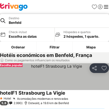
Favoritos
Iniciar
Me
Destino
Benfeld
Check-in/out
Hóspedes e quartos
Escolha as datas
2 hóspedes, 1 quarto.
Ordenar
Filtrar
Mapa
Hotéis económicos em Benfeld, França
Como os pagamentos influenciam os resultados
Escolha popular
Partilhar
Ad
hotelF1 Strasbourg La Vigie
Hotel
Acomodações modernas e renovadas
1 Estrelas
5,8
2.990
Ostwald, a 19.6 km de Benfeld