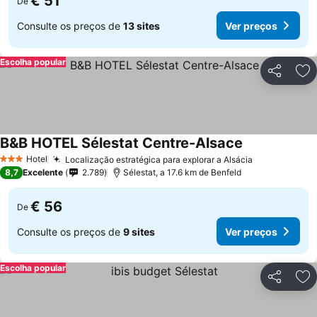
€ 51
De
Consulte os preços de
13 sites
Ver preços
Escolha popular
Partilhar
Ad
B&B HOTEL Sélestat Centre-Alsace
Hotel
Localização estratégica para explorar a Alsácia
3 Estrelas
8,7
Excelente
2.789
Sélestat, a 17.6 km de Benfeld
€ 56
De
Consulte os preços de
9 sites
Ver preços
Escolha popular
Partilhar
Ad