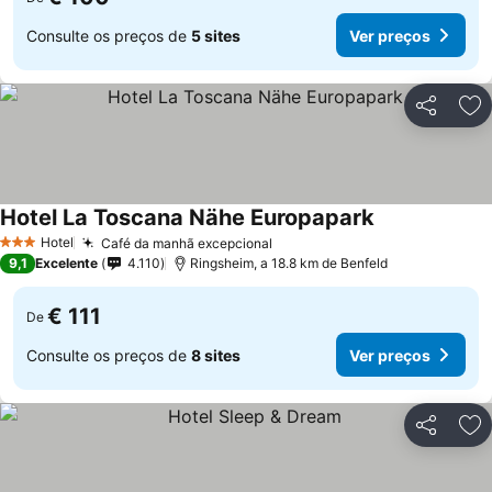
Consulte os preços de
5 sites
Ver preços
Partilhar
Ad
Hotel La Toscana Nähe Europapark
Hotel
Café da manhã excepcional
3 Estrelas
9,1
Excelente
4.110
Ringsheim, a 18.8 km de Benfeld
€ 111
De
Consulte os preços de
8 sites
Ver preços
Partilhar
Ad