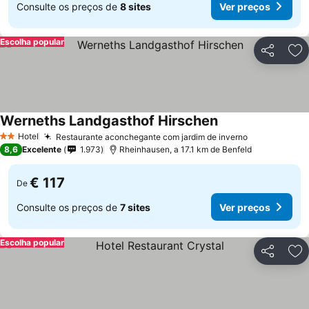
Consulte os preços de
8 sites
Ver preços
Escolha popular
Partilhar
Ad
Werneths Landgasthof Hirschen
Hotel
Restaurante aconchegante com jardim de inverno
2 Estrelas
8,6
Excelente
1.973
Rheinhausen, a 17.1 km de Benfeld
€ 117
De
Consulte os preços de
7 sites
Ver preços
Escolha popular
Partilhar
Ad