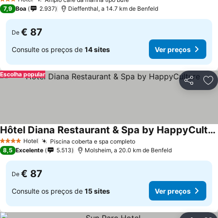
3 Estrelas
7,9
Boa
2.937
Dieffenthal, a 14.7 km de Benfeld
€ 87
De
Consulte os preços de
14 sites
Ver preços
Escolha popular
Partilhar
Ad
Hôtel Diana Restaurant & Spa by HappyCulture
Hotel
Piscina coberta e spa completo
4 Estrelas
8,5
Excelente
5.513
Molsheim, a 20.0 km de Benfeld
€ 87
De
Consulte os preços de
15 sites
Ver preços