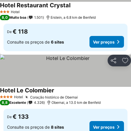
Hotel Restaurant Crystal
Hotel
3 Estrelas
8,0
Muito boa
1.501
Erstein, a 6.8 km de Benfeld
€ 118
De
Consulte os preços de
6 sites
Ver preços
Partilhar
Ad
Hotel Le Colombier
Hotel
Coração histórico de Obernai
4 Estrelas
8,8
Excelente
4.326
Obernai, a 13.0 km de Benfeld
€ 133
De
Consulte os preços de
8 sites
Ver preços