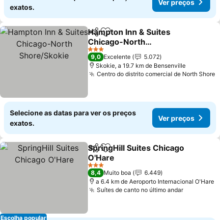
Ver preços
exatos.
Hampton Inn & Suites
Partilhar
Adicionar aos favoritos
Chicago-North
Shore/Skokie
3 Estrelas
9,0
Excelente
5.072
Skokie, a 19.7 km de Bensenville
Centro do distrito comercial de North Shore
Selecione as datas para ver os preços
Ver preços
exatos.
SpringHill Suites Chicago
Partilhar
Adicionar aos favoritos
O'Hare
3 Estrelas
8,4
Muito boa
6.449
a 6.4 km de Aeroporto Internacional O'Hare
Suítes de canto no último andar
Escolha popular