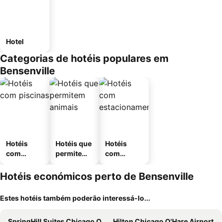
Hotel
Categorias de hotéis populares em
Bensenville
Hotéis
Hotéis que
Hotéis
com
permitem
com
piscinas
animais
estaciona
mento
Hotéis económicos perto de Bensenville
Estes hotéis também poderão interessá-lo...
SpringHill Suites Chicago O'Hare
Hilton Chicago O'Hare Airport