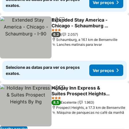
Ver preços
exatos.
Extended Stay America -
Partilhar
Adicionar aos favoritos
Chicago - Schaumburg -
I-90
3 Estrelas
6,2
2.057
Schaumburg, a 16.1 km de Bensenville
Lanches matinais para levar
Selecione as datas para ver os preços
Ver preços
exatos.
Holiday Inn Express &
Partilhar
Adicionar aos favoritos
Suites Prospect Heights
By Ihg
3 Estrelas
8,5
Excelente
1.963
Prospect Heights, a 17.3 km de Bensenville
Máquina de panquecas no café da manhã
Escolha popular