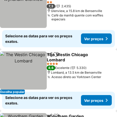
2 Estrelas
7,3
2.435
Glenview, a 15.8 km de Bensenville
Café da manhã quente com waffles
especiais
Selecione as datas para ver os preços
Ver preços
exatos.
The Westin Chicago
Partilhar
Adicionar aos favoritos
Lombard
4 Estrelas
8,6
Excelente
5.330
Lombard, a 13.5 km de Bensenville
Acesso direto ao Yorktown Center
Escolha popular
Selecione as datas para ver os preços
Ver preços
exatos.
Wyndham Garden