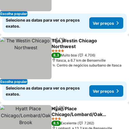
Escolha popular
Selecione as datas para ver os preços
Ver preços
exatos.
The Westin Chicago
Partilhar
Adicionar aos favoritos
Northwest
4 Estrelas
8,3
Muito boa
4.706
Itasca, a 6.7 km de Bensenville
Centro de negócios suburbano de Itasca
Escolha popular
Selecione as datas para ver os preços
Ver preços
exatos.
Hyatt Place
Partilhar
Adicionar aos favoritos
Chicago/Lombard/Oak
Brook
3 Estrelas
8,5
Excelente
7.262
Lombard, a 13.2 km de Bensenville