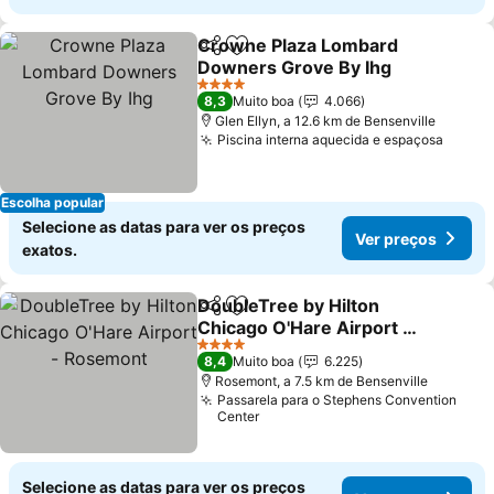
Crowne Plaza Lombard
Partilhar
Adicionar aos favoritos
Downers Grove By Ihg
4 Estrelas
8,3
Muito boa
4.066
Glen Ellyn, a 12.6 km de Bensenville
Piscina interna aquecida e espaçosa
Escolha popular
Selecione as datas para ver os preços
Ver preços
exatos.
DoubleTree by Hilton
Partilhar
Adicionar aos favoritos
Chicago O'Hare Airport -
Rosemont
4 Estrelas
8,4
Muito boa
6.225
Rosemont, a 7.5 km de Bensenville
Passarela para o Stephens Convention
Center
Selecione as datas para ver os preços