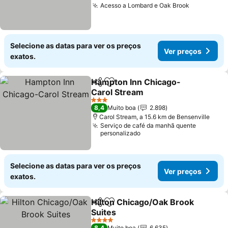
Acesso a Lombard e Oak Brook
Selecione as datas para ver os preços
Ver preços
exatos.
Hampton Inn Chicago-
Partilhar
Adicionar aos favoritos
Carol Stream
3 Estrelas
8,4
Muito boa
2.898
Carol Stream, a 15.6 km de Bensenville
Serviço de café da manhã quente
personalizado
Selecione as datas para ver os preços
Ver preços
exatos.
Hilton Chicago/Oak Brook
Partilhar
Adicionar aos favoritos
Suites
4 Estrelas
8,4
Muito boa
6.635