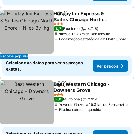
Holiday Inn Express &
Partilhar
Adicionar aos favoritos
Suites Chicago North
Shore - Niles By Ihg
3 Estrelas
8,7
Excelente
4.718
Niles, a 13.7 km de Bensenville
Localização estratégica em North Shore
Escolha popular
Selecione as datas para ver os preços
Ver preços
exatos.
Best Western Chicago -
Partilhar
Adicionar aos favoritos
Downers Grove
3 Estrelas
8,0
Muito boa
2.954
Downers Grove, a 15.3 km de Bensenville
Piscina externa aquecida
Selecione as datas para ver os preços