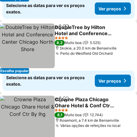
Selecione as datas para ver os preços
Ver preços
exatos.
DoubleTree by Hilton
Partilhar
Adicionar aos favoritos
Hotel and Conference
Center Chicago North
4 Estrelas
8,2
Muito boa
5.525
Shore
Skokie, a 20.0 km de Bensenville
Perto do Westfield Old Orchard
Escolha popular
Selecione as datas para ver os preços
Ver preços
exatos.
Crowne Plaza Chicago
Partilhar
Adicionar aos favoritos
Ohare Hotel & Conf Ctr
By Ihg
4 Estrelas
8,1
Muito boa
12.744
Rosemont, a 7.4 km de Bensenville
Várias opções de refeições no local