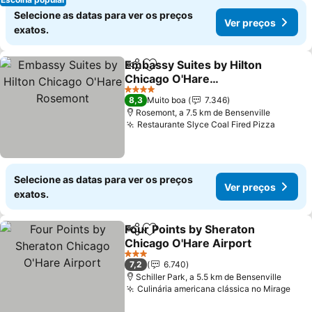
Selecione as datas para ver os preços
Ver preços
exatos.
Embassy Suites by Hilton
Partilhar
Adicionar aos favoritos
Chicago O'Hare
Rosemont
4 Estrelas
8,3
Muito boa
7.346
Rosemont, a 7.5 km de Bensenville
Restaurante Slyce Coal Fired Pizza
Selecione as datas para ver os preços
Ver preços
exatos.
Four Points by Sheraton
Partilhar
Adicionar aos favoritos
Chicago O'Hare Airport
3 Estrelas
7,2
6.740
Schiller Park, a 5.5 km de Bensenville
Culinária americana clássica no Mirage