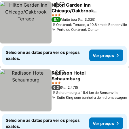
Hilton Garden Inn
Partilhar
Adicionar aos favoritos
Chicago/Oakbrook
Terrace
3 Estrelas
8,1
Muito boa
3.029
Oakbrook Terrace, a 10.8 km de Bensenville
Perto do Oakbrook Center
Selecione as datas para ver os preços
Ver preços
exatos.
Radisson Hotel
Partilhar
Adicionar aos favoritos
Schaumburg
3 Estrelas
6,3
2.478
Schaumburg, a 15.4 km de Bensenville
Suíte King com banheira de hidromassagem
Selecione as datas para ver os preços
Ver preços
exatos.