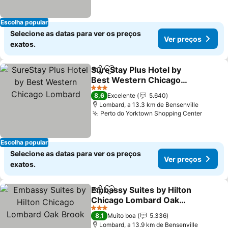
Escolha popular
Selecione as datas para ver os preços
Ver preços
exatos.
SureStay Plus Hotel by
Partilhar
Adicionar aos favoritos
Best Western Chicago
Lombard
3 Estrelas
8,6
Excelente
5.640
Lombard, a 13.3 km de Bensenville
Perto do Yorktown Shopping Center
Escolha popular
Selecione as datas para ver os preços
Ver preços
exatos.
Embassy Suites by Hilton
Partilhar
Adicionar aos favoritos
Chicago Lombard Oak
Brook
3 Estrelas
8,1
Muito boa
5.336
Lombard, a 13.9 km de Bensenville