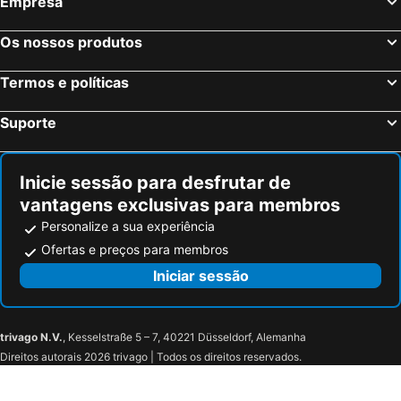
Empresa
Hampton Inn & Suites Rosemont Chicago O'Hare
Renaissance Chicago O'Hare Suites Hotel
Suburban Studios Arlington Heights - Elk Grove
Courtyard Chicago Arlington Heights/South
Os nossos produtos
DoubleTree by Hilton Chicago - Oak Brook
Fairfield Inn & Suites by Marriott Chicago Schaumburg
Termos e políticas
TownePlace Suites by Marriott Chicago Schaumburg
Courtyard by Marriott Chicago Schaumburg/Woodfield Mall
Four Points by Sheraton Chicago Westchester/Oak Brook
SureStay Plus Hotel by Best Western Chicago Lombard
Suporte
Renaissance Schaumburg Convention Center Hotel
Embassy Suites by Hilton Chicago Lombard Oak Brook
Carleton of Oak Park
Homewood Suites by Hilton Downers Grove Chicago
Inicie sessão para desfrutar de
Baymont by Wyndham Glenview
Motel 6 Rolling Meadows, IL - Chicago Northwest
vantagens exclusivas para membros
Motel 6 Prospect Heights, IL
Hampton Inn & Suites Chicago-North Shore/Skokie
Personalize a sua experiência
Ofertas e preços para membros
Iniciar sessão
trivago N.V.
, Kesselstraße 5 – 7, 40221 Düsseldorf, Alemanha
Direitos autorais 2026 trivago | Todos os direitos reservados.