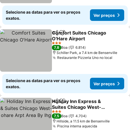
Selecione as datas para ver os preços
Ver preços
exatos.
Comfort Suites Chicago
Partilhar
Adicionar aos favoritos
O'Hare Airport
3 Estrelas
7,8
Boa
6.814
Schiller Park, a 7.4 km de Bensenville
Restaurante Pizzeria Uno no local
Selecione as datas para ver os preços
Ver preços
exatos.
Holiday Inn Express &
Partilhar
Adicionar aos favoritos
Suites Chicago West-
ohare Arpt Area By Ihg
3 Estrelas
7,5
Boa
4.704
Hillside, a 11.5 km de Bensenville
Piscina interna aquecida