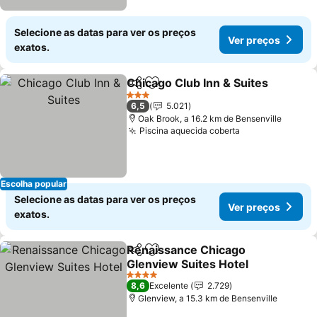
Selecione as datas para ver os preços
Ver preços
exatos.
Chicago Club Inn & Suites
Partilhar
Adicionar aos favoritos
3 Estrelas
6,5
5.021
Oak Brook, a 16.2 km de Bensenville
Piscina aquecida coberta
Escolha popular
Selecione as datas para ver os preços
Ver preços
exatos.
Renaissance Chicago
Partilhar
Adicionar aos favoritos
Glenview Suites Hotel
4 Estrelas
8,6
Excelente
2.729
Glenview, a 15.3 km de Bensenville