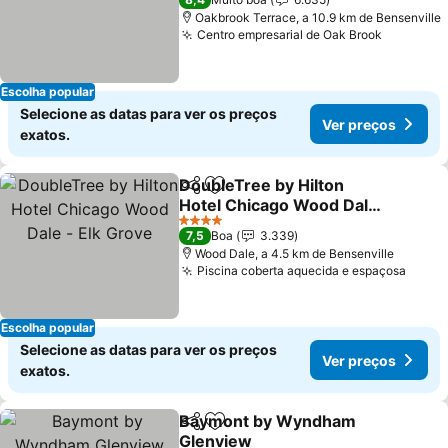
Oakbrook Terrace, a 10.9 km de Bensenville
Centro empresarial de Oak Brook
Escolha popular
Selecione as datas para ver os preços
Ver preços
exatos.
DoubleTree by Hilton
Partilhar
Adicionar aos favoritos
Hotel Chicago Wood Dale
- Elk Grove
4 Estrelas
7,5
Boa
3.339
Wood Dale, a 4.5 km de Bensenville
Piscina coberta aquecida e espaçosa
Escolha popular
Selecione as datas para ver os preços
Ver preços
exatos.
Baymont by Wyndham
Partilhar
Adicionar aos favoritos
Glenview