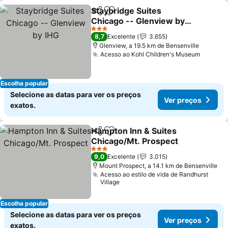
Staybridge Suites
Partilhar
Adicionar aos favoritos
Chicago -- Glenview by
IHG
3 Estrelas
8,7
Excelente
3.655
Glenview, a 19.5 km de Bensenville
Acesso ao Kohl Children's Museum
Escolha popular
Selecione as datas para ver os preços
Ver preços
exatos.
Hampton Inn & Suites
Partilhar
Adicionar aos favoritos
Chicago/Mt. Prospect
3 Estrelas
9,0
Excelente
3.015
Mount Prospect, a 14.1 km de Bensenville
Acesso ao estilo de vida de Randhurst
Village
Escolha popular
Selecione as datas para ver os preços
Ver preços
exatos.