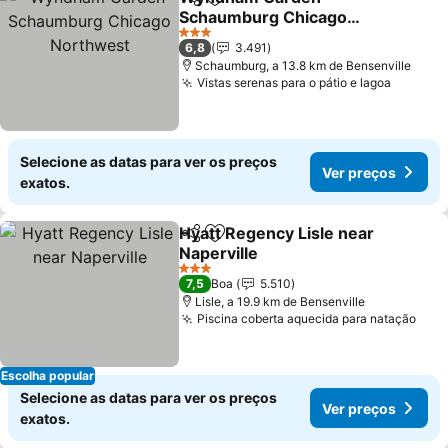
Partilhar
Adicionar aos favoritos
Schaumburg Chicago
Northwest
3 Estrelas
6,8
3.491
Schaumburg, a 13.8 km de Bensenville
Vistas serenas para o pátio e lagoa
Selecione as datas para ver os preços
Ver preços
exatos.
Hyatt Regency Lisle near
Partilhar
Adicionar aos favoritos
Naperville
3 Estrelas
7,5
Boa
5.510
Lisle, a 19.9 km de Bensenville
Piscina coberta aquecida para natação
Escolha popular
Selecione as datas para ver os preços
Ver preços
exatos.