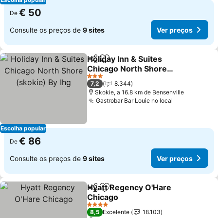
€ 50
De
Consulte os preços de
9 sites
Ver preços
Holiday Inn & Suites
Partilhar
Adicionar aos favoritos
Chicago North Shore
(skokie) By Ihg
3 Estrelas
7,2
8.344
Skokie, a 16.8 km de Bensenville
Gastrobar Bar Louie no local
Escolha popular
€ 86
De
Consulte os preços de
9 sites
Ver preços
Hyatt Regency O'Hare
Partilhar
Adicionar aos favoritos
Chicago
4 Estrelas
8,5
Excelente
18.103