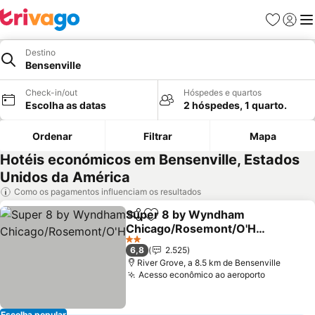
Favoritos
Iniciar
Me
Destino
Bensenville
Check-in/out
Hóspedes e quartos
Escolha as datas
2 hóspedes, 1 quarto.
Ordenar
Filtrar
Mapa
Hotéis económicos em Bensenville, Estados
Unidos da América
Como os pagamentos influenciam os resultados
Super 8 by Wyndham
Partilhar
Adicionar aos favoritos
Chicago/Rosemont/O'Har
e/SE
2 Estrelas
6,8
2.525
River Grove, a 8.5 km de Bensenville
Acesso econômico ao aeroporto
Escolha popular