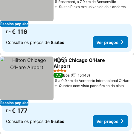
Rosemont, a 7.9 km de Bensenville
Suítes Plaza exclusivas de dois andares
Escolha popular
€ 116
De
Consulte os preços de
8 sites
Ver preços
Hilton Chicago O'Hare
Partilhar
Adicionar aos favoritos
Airport
4 Estrelas
7,7
Boa
15.143
a 0.9 km de Aeroporto Internacional O'Hare
Quartos com vista panorâmica da pista
Escolha popular
€ 177
De
Consulte os preços de
9 sites
Ver preços