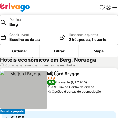
Favoritos
Iniciar
Me
Destino
Berg
Check-in/out
Hóspedes e quartos
Escolha as datas
2 hóspedes, 1 quarto.
Ordenar
Filtrar
Mapa
Hotéis económicos em Berg, Noruega
Como os pagamentos influenciam os resultados
Mefjord Brygge
Partilhar
Adicionar aos favoritos
3 Estrelas
8,9
Excelente
2.940
a 9.6 km de Centro da cidade
Opções diversas de acomodação
Escolha popular