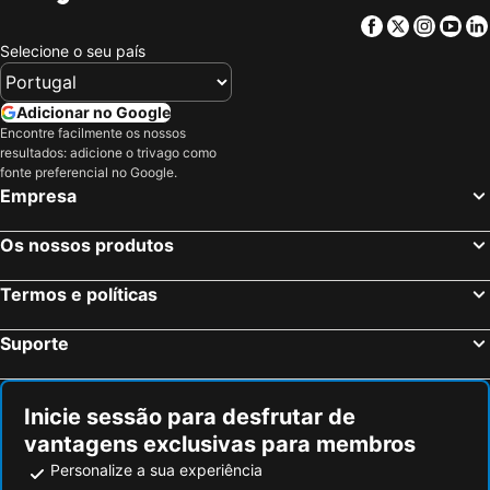
Facebook
Twitter
Insta
Yo
Selecione o seu país
Adicionar no Google
Encontre facilmente os nossos
resultados: adicione o trivago como
fonte preferencial no Google.
Empresa
Os nossos produtos
Termos e políticas
Suporte
Inicie sessão para desfrutar de
vantagens exclusivas para membros
Personalize a sua experiência