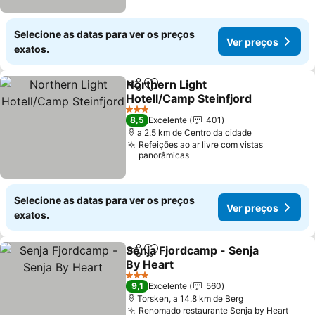
Selecione as datas para ver os preços
Ver preços
exatos.
Northern Light
Partilhar
Adicionar aos favoritos
Hotell/Camp Steinfjord
3 Estrelas
8,5
Excelente
401
a 2.5 km de Centro da cidade
Refeições ao ar livre com vistas
panorâmicas
Selecione as datas para ver os preços
Ver preços
exatos.
Senja Fjordcamp - Senja
Partilhar
Adicionar aos favoritos
By Heart
3 Estrelas
9,1
Excelente
560
Torsken, a 14.8 km de Berg
Renomado restaurante Senja by Heart