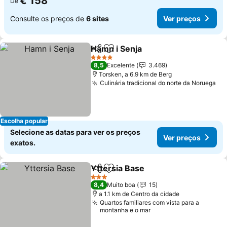
€ 158
De
Consulte os preços de
6 sites
Ver preços
Hamn i Senja
Partilhar
Adicionar aos favoritos
4 Estrelas
8,5
Excelente
3.469
Torsken, a 6.9 km de Berg
Culinária tradicional do norte da Noruega
Escolha popular
Selecione as datas para ver os preços
Ver preços
exatos.
Yttersia Base
Partilhar
Adicionar aos favoritos
3 Estrelas
8,4
Muito boa
15
a 1.1 km de Centro da cidade
Quartos familiares com vista para a
montanha e o mar