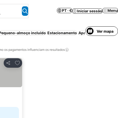
PT · €
Menu
Iniciar sessão
.
Ver mapa
Pequeno-almoço incluído
Estacionamento
Aparthotel
Animais p
o os pagamentos influenciam os resultados
Adicionar aos favoritos
Partilhar