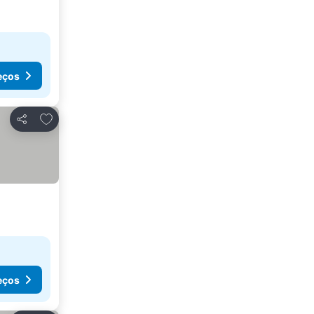
eços
Adicionar aos favoritos
Partilhar
eços