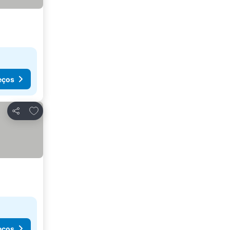
eços
Adicionar aos favoritos
Partilhar
eços