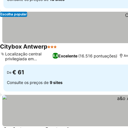
Escolha popular
Citybox Antwerp
3 Estrelas
Localização central
Excelente
(16.516 pontuações)
8,6
An
privilegiada em
Antuérpia
€ 61
De
Consulte os preços de
9 sites