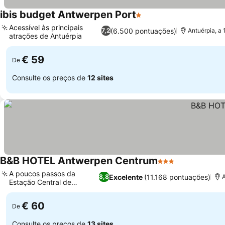
ibis budget Antwerpen Port
1 Estrelas
Acessível às principais
(6.500 pontuações)
7,2
Antuérpia, a
atrações de Antuérpia
€ 59
De
Consulte os preços de
12 sites
B&B HOTEL Antwerpen Centrum
3 Estrelas
A poucos passos da
Excelente
(11.168 pontuações)
8,8
Estação Central de
Antuérpia
€ 60
De
Consulte os preços de
13 sites