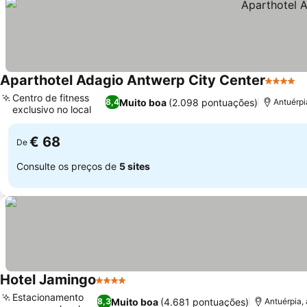
Aparthotel Adagio Antwerp City Center
4 Estrel
Centro de fitness
Muito boa
(2.098 pontuações)
8,4
Antuérpi
exclusivo no local
€ 68
De
Consulte os preços de
5 sites
Hotel Jamingo
4 Estrelas
Estacionamento
Muito boa
(4.681 pontuações)
8,3
Antuérpia,