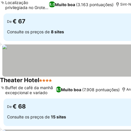
Localização
Muito boa
(3.163 pontuações)
8,0
Sint-N
privilegiada no Grote
Markt
€ 67
De
Consulte os preços de
8 sites
Theater Hotel
4 Estrelas
Buffet de café da manhã
Muito boa
(7.908 pontuações)
8,1
An
excepcional e variado
€ 68
De
Consulte os preços de
15 sites