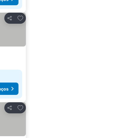
Adicionar aos favoritos
Partilhar
eços
Adicionar aos favoritos
Partilhar