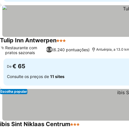
Tulip Inn Antwerpen
3 Estrelas
Restaurante com
(6.240 pontuações)
6,9
Antuérpia, a 13.0 k
pratos sazonais
€ 65
De
Consulte os preços de
11 sites
Escolha popular
ibis Sint Niklaas Centrum
3 Estrelas