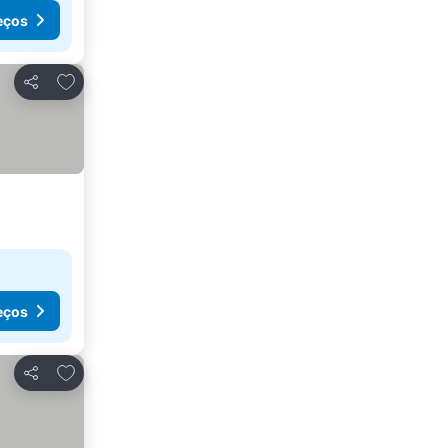
eços
Adicionar aos favoritos
Partilhar
eços
Adicionar aos favoritos
Partilhar