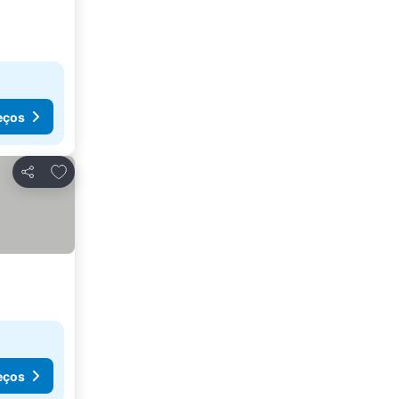
eços
Adicionar aos favoritos
Partilhar
eços