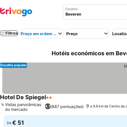
Destino
Filtros
Preço em ordem crescente
Preço
Localiz
Hotéis económicos em Beve
Escolha popular
Hotel De Spiegel
2 Estrelas
Vistas panorâmicas
(887 pontuações)
4,7
a 9.9 km de Centro da 
do mercado
€ 51
De