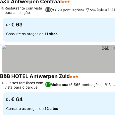
a&o Antwerpen Centraal
3 Estrelas
Restaurante com vista
(8.829 pontuações)
6,8
Antuérpia, a 11.
para a estação
€ 63
De
Consulte os preços de
11 sites
B&B HOTEL Antwerpen Zuid
3 Estrelas
Quartos familiares com
Muito boa
(6.566 pontuações)
8,4
Antu
vista para o parque
€ 64
De
Consulte os preços de
12 sites