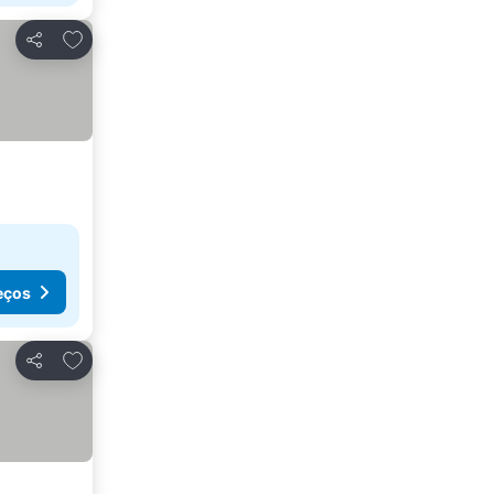
Adicionar aos favoritos
Partilhar
eços
Adicionar aos favoritos
Partilhar