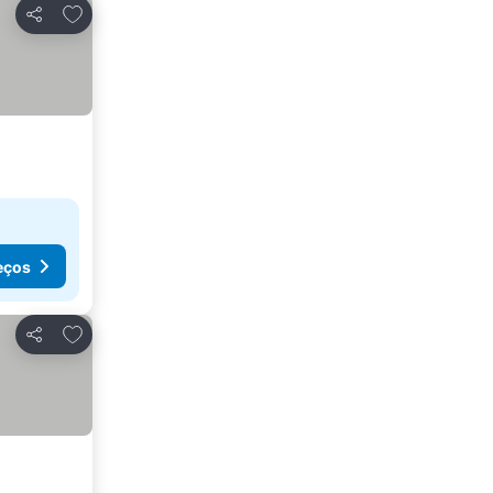
Adicionar aos favoritos
Partilhar
eços
Adicionar aos favoritos
Partilhar