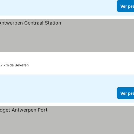
Ver pr
as
1.7 km de Beveren
Ver pr