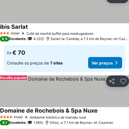
Partilhar
Ad
ibis Sarlat
Hotel
Café da manhã buffet para madrugadores
3 Estrelas
8,5
Excelente
4.222
Sarlat-la-Canéda, a 7.3 km de Beynac-et-Cazenac
€ 70
De
Consulte os preços de
7 sites
Ver preços
Escolha popular
Partilhar
Ad
Domaine de Rochebois & Spa Nuxe
Hotel
Ambiente histórico de mansão rural
4 Estrelas
9,1
Excelente
1.565
Vitrac, a 7.7 km de Beynac-et-Cazenac