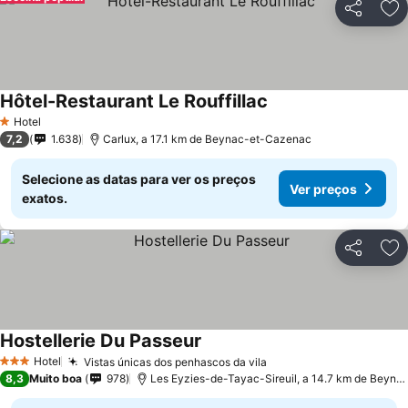
Partilhar
Ad
Hôtel-Restaurant Le Rouffillac
Hotel
1 Estrelas
7,2
1.638
Carlux, a 17.1 km de Beynac-et-Cazenac
Selecione as datas para ver os preços
Ver preços
exatos.
Partilhar
Ad
Hostellerie Du Passeur
Hotel
Vistas únicas dos penhascos da vila
3 Estrelas
8,3
Muito boa
978
Les Eyzies-de-Tayac-Sireuil, a 14.7 km de Beynac-et-Cazenac