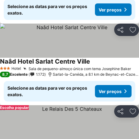
Selecione as datas para ver os preços
Ver preços
exatos.
Partilhar
Ad
Naâd Hotel Sarlat Centre Ville
Hotel
Sala de pequeno-almoço única com tema Josephine Baker
3 Estrelas
8,7
Excelente
1.172
Sarlat-la-Canéda, a 8.1 km de Beynac-et-Cazenac
Selecione as datas para ver os preços
Ver preços
exatos.
Escolha popular
Partilhar
Ad