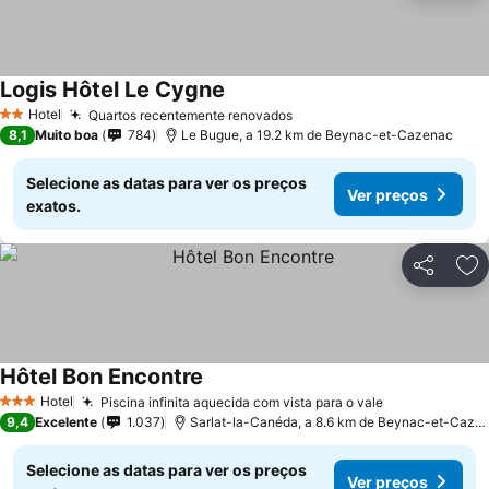
Logis Hôtel Le Cygne
Hotel
Quartos recentemente renovados
2 Estrelas
8,1
Muito boa
784
Le Bugue, a 19.2 km de Beynac-et-Cazenac
Selecione as datas para ver os preços
Ver preços
exatos.
Partilhar
Ad
Hôtel Bon Encontre
Hotel
Piscina infinita aquecida com vista para o vale
3 Estrelas
9,4
Excelente
1.037
Sarlat-la-Canéda, a 8.6 km de Beynac-et-Cazenac
Selecione as datas para ver os preços
Ver preços