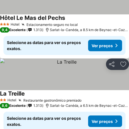
Hôtel Le Mas del Pechs
Hotel
Estacionamento seguro no local
3 Estrelas
9,4
Excelente
1.313
Sarlat-la-Canéda, a 8.5 km de Beynac-et-Cazenac
Selecione as datas para ver os preços
Ver preços
exatos.
Partilhar
Ad
La Treille
Hotel
Restaurante gastronômico premiado
2 Estrelas
8,6
Excelente
1.313
Sarlat-la-Canéda, a 6.5 km de Beynac-et-Cazenac
Selecione as datas para ver os preços
Ver preços
exatos.