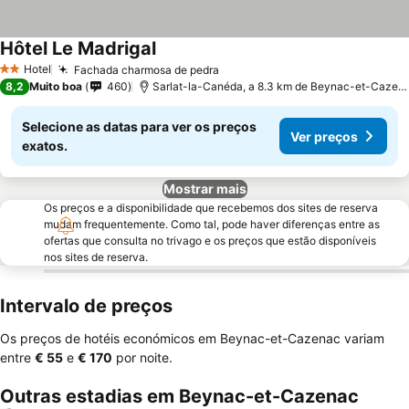
Hôtel Le Madrigal
Hotel
Fachada charmosa de pedra
2 Estrelas
8,2
Muito boa
460
Sarlat-la-Canéda, a 8.3 km de Beynac-et-Cazenac
Selecione as datas para ver os preços
Ver preços
exatos.
Mostrar mais
Os preços e a disponibilidade que recebemos dos sites de reserva
mudam frequentemente. Como tal, pode haver diferenças entre as
ofertas que consulta no trivago e os preços que estão disponíveis
nos sites de reserva.
Intervalo de preços
Os preços de hotéis económicos em Beynac-et-Cazenac variam
entre
‎€ 55
e
‎€ 170
por noite.
Outras estadias em Beynac-et-Cazenac