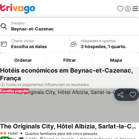
Favoritos
Iniciar
Me
Destino
Beynac-et-Cazenac
Check-in/out
Hóspedes e quartos
Escolha as datas
2 hóspedes, 1 quarto.
Ordenar
Filtrar
Mapa
Hotéis económicos em Beynac-et-Cazenac,
França
Como os pagamentos influenciam os resultados
Escolha popular
Partilhar
Ad
The Originals City, Hôtel Albizia, Sarlat-la-Canéda
Hotel
Quartos familiares para até cinco pessoas
2 Estrelas