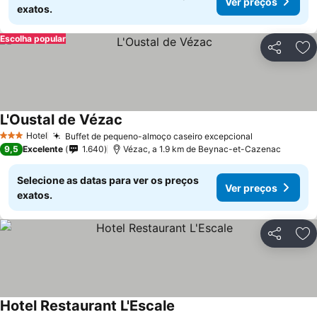
Ver preços
exatos.
Escolha popular
Partilhar
Ad
L'Oustal de Vézac
Hotel
Buffet de pequeno-almoço caseiro excepcional
3 Estrelas
9,5
Excelente
1.640
Vézac, a 1.9 km de Beynac-et-Cazenac
Selecione as datas para ver os preços
Ver preços
exatos.
Partilhar
Ad
Hotel Restaurant L'Escale