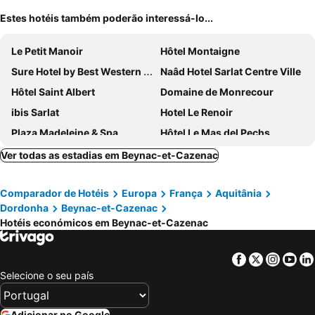
Estes hotéis também poderão interessá-lo...
Le Petit Manoir
Hôtel Montaigne
Sure Hotel by Best Western Sarlat-la-Caneda
Naâd Hotel Sarlat Centre Ville
Hôtel Saint Albert
Domaine de Monrecour
ibis Sarlat
Hotel Le Renoir
Plaza Madeleine & Spa
Hôtel Le Mas del Pechs
Logis Hôtel Restaurant La Borie
Hotel du Chateau
Ver todas as estadias em Beynac-et-Cazenac
Le Relais Des 5 Chateaux
Auberge des Platanes
Comparador de Hotéis
Europa
França
Aquitânia
Domaine de Rochebois & Spa Nuxe
Hotel la Couleuvrine
Dordonha
Beynac-et-Cazenac
La Perle de Domme
Hôtel Le Madrigal
Hotéis económicos em Beynac-et-Cazenac
Maisons La Boissiere
The Originals City, Hôtel Albizia, Sarlat-la-Canéda
Hôtel du Pont et Restaurant à Groléjac
Madelon IV
Facebook
Twitter
Insta
Yo
Selecione o seu país
Les Glycines - Hôtel & Spa - Teritoria
Hotel Royal Vezere
Hotel de Paris
Adicionar no Google