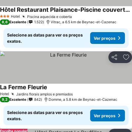
Hôtel Restaurant Plaisance-Piscine couverte et chauffée- Proche Sarlat-
Hotel
Piscina aquecida e coberta
3 Estrelas
8,6
Excelente
1.522
Vitrac, a 6.5 km de Beynac-et-Cazenac
Selecione as datas para ver os preços
Ver preços
exatos.
Partilhar
Ad
La Ferme Fleurie
Hotel
Jardins florais amplos e premiados
9,2
Excelente
842
Domme, a 5.8 km de Beynac-et-Cazenac
Selecione as datas para ver os preços
Ver preços
exatos.
Escolha popular