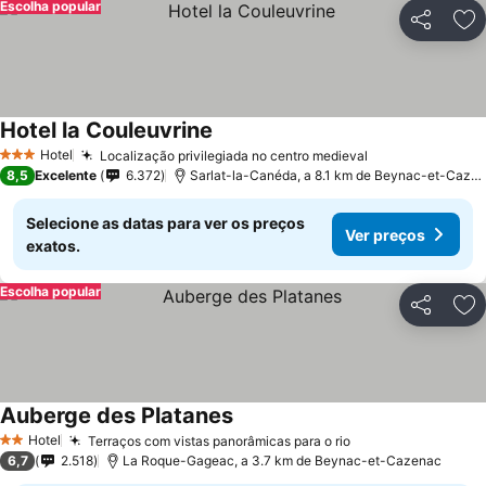
Escolha popular
Partilhar
Ad
Hotel la Couleuvrine
Hotel
Localização privilegiada no centro medieval
3 Estrelas
8,5
Excelente
6.372
Sarlat-la-Canéda, a 8.1 km de Beynac-et-Cazenac
Selecione as datas para ver os preços
Ver preços
exatos.
Escolha popular
Partilhar
Ad
Auberge des Platanes
Hotel
Terraços com vistas panorâmicas para o rio
2 Estrelas
6,7
2.518
La Roque-Gageac, a 3.7 km de Beynac-et-Cazenac