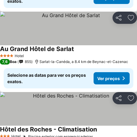
exatos.
Partilhar
Ad
Au Grand Hôtel de Sarlat
Hotel
4 Estrelas
7,6
Boa
855
Sarlat-la-Canéda, a 8.4 km de Beynac-et-Cazenac
Selecione as datas para ver os preços
Ver preços
exatos.
Partilhar
Ad
Hôtel des Roches - Climatisation
Hotel
Piscina exterior com espreguiçadeiras