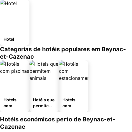
Hotel
Categorias de hotéis populares em Beynac-
et-Cazenac
Hotéis
Hotéis que
Hotéis
com
permitem
com
piscinas
animais
estaciona
mento
Hotéis económicos perto de Beynac-et-
Cazenac