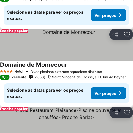
Selecione as datas para ver os preços
Ver preços
exatos.
Escolha popular
Partilhar
Ad
Domaine de Monrecour
Hotel
Duas piscinas externas aquecidas distintas
4 Estrelas
9,3
Excelente
2.853
Saint-Vincent-de-Cosse, a 1.8 km de Beynac-et-Cazenac
Selecione as datas para ver os preços
Ver preços
exatos.
Escolha popular
Partilhar
Ad