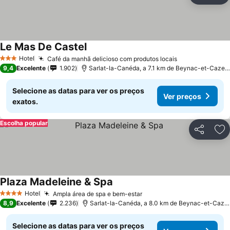
Le Mas De Castel
Hotel
Café da manhã delicioso com produtos locais
3 Estrelas
9,4
Excelente
1.902
Sarlat-la-Canéda, a 7.1 km de Beynac-et-Cazenac
Selecione as datas para ver os preços
Ver preços
exatos.
Escolha popular
Partilhar
Ad
Plaza Madeleine & Spa
Hotel
Ampla área de spa e bem-estar
4 Estrelas
8,9
Excelente
2.236
Sarlat-la-Canéda, a 8.0 km de Beynac-et-Cazenac
Selecione as datas para ver os preços