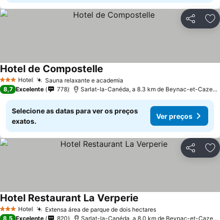
Partilhar
Ad
Hotel de Compostelle
Hotel
Sauna relaxante e academia
3 Estrelas
8,7
Excelente
778
Sarlat-la-Canéda, a 8.3 km de Beynac-et-Cazenac
Selecione as datas para ver os preços
Ver preços
exatos.
Partilhar
Ad
Hotel Restaurant La Verperie
Hotel
Extensa área de parque de dois hectares
3 Estrelas
8,5
Excelente
820
Sarlat-la-Canéda, a 8.0 km de Beynac-et-Cazenac