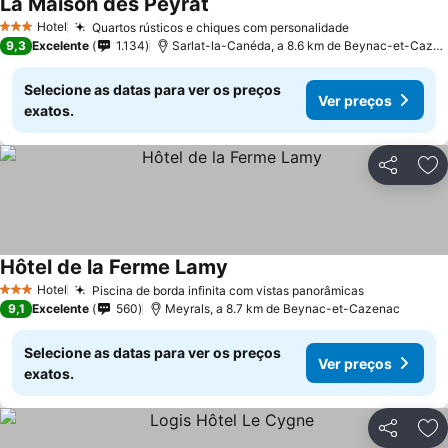
La Maison des Peyrat
Hotel
Quartos rústicos e chiques com personalidade
3 Estrelas
9,3
Excelente
1.134
Sarlat-la-Canéda, a 8.6 km de Beynac-et-Cazenac
Selecione as datas para ver os preços
Ver preços
exatos.
Partilhar
Ad
Hôtel de la Ferme Lamy
Hotel
Piscina de borda infinita com vistas panorâmicas
3 Estrelas
9,1
Excelente
560
Meyrals, a 8.7 km de Beynac-et-Cazenac
Selecione as datas para ver os preços
Ver preços
exatos.
Partilhar
Ad