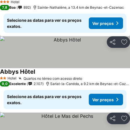
Hotel
3 Estrelas
7,8
Boa
892
Sainte-Nathalène, a 13.4 km de Beynac-et-Cazenac
Selecione as datas para ver os preços
Ver preços
exatos.
Partilhar
Ad
Abbys Hôtel
Hotel
Quartos no térreo com acesso direto
2 Estrelas
9,0
Excelente
2.107
Sarlat-la-Canéda, a 9.2 km de Beynac-et-Cazenac
Selecione as datas para ver os preços
Ver preços
exatos.
Partilhar
Ad