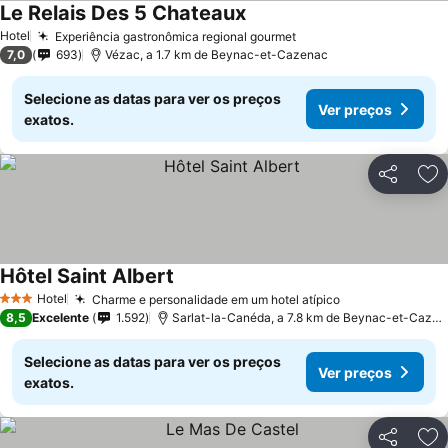
Le Relais Des 5 Chateaux
Hotel
Experiência gastronômica regional gourmet
7,0
693
Vézac, a 1.7 km de Beynac-et-Cazenac
Selecione as datas para ver os preços
Ver preços
exatos.
Partilhar
Ad
Hôtel Saint Albert
Hotel
Charme e personalidade em um hotel atípico
3 Estrelas
8,5
Excelente
1.592
Sarlat-la-Canéda, a 7.8 km de Beynac-et-Cazenac
Selecione as datas para ver os preços
Ver preços
exatos.
Partilhar
Ad