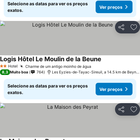
Selecione as datas para ver os preços
Ver preços
exatos.
Partilhar
Ad
Logis Hôtel Le Moulin de la Beune
Hotel
Charme de um antigo moinho de água
2 Estrelas
8,3
Muito boa
764
Les Eyzies-de-Tayac-Sireuil, a 14.5 km de Beynac-et-Cazenac
Selecione as datas para ver os preços
Ver preços
exatos.
Partilhar
Ad