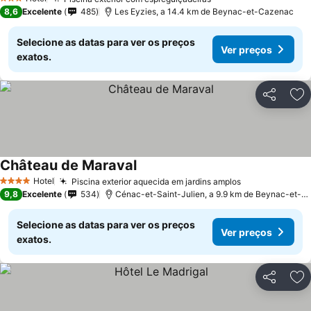
3 Estrelas
8,6
Excelente
485
Les Eyzies, a 14.4 km de Beynac-et-Cazenac
Selecione as datas para ver os preços
Ver preços
exatos.
Partilhar
Ad
Château de Maraval
Hotel
Piscina exterior aquecida em jardins amplos
4 Estrelas
9,8
Excelente
534
Cénac-et-Saint-Julien, a 9.9 km de Beynac-et-Cazenac
Selecione as datas para ver os preços
Ver preços
exatos.
Partilhar
Ad