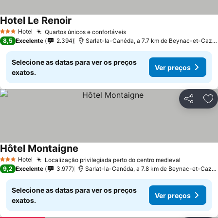
Hotel Le Renoir
Hotel
Quartos únicos e confortáveis
3 Estrelas
8,5
Excelente
2.394
Sarlat-la-Canéda, a 7.7 km de Beynac-et-Cazenac
Selecione as datas para ver os preços
Ver preços
exatos.
Partilhar
Ad
Hôtel Montaigne
Hotel
Localização privilegiada perto do centro medieval
3 Estrelas
9,2
Excelente
3.977
Sarlat-la-Canéda, a 7.8 km de Beynac-et-Cazenac
Selecione as datas para ver os preços
Ver preços
exatos.