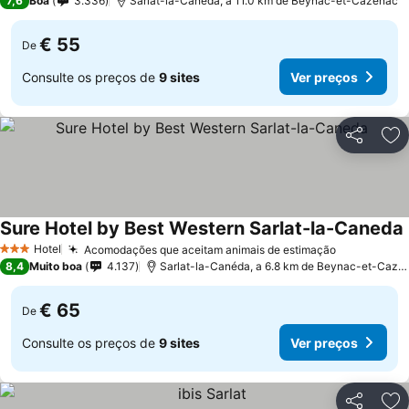
7,6
Boa
3.336
Sarlat-la-Canéda, a 11.0 km de Beynac-et-Cazenac
€ 55
De
Consulte os preços de
9 sites
Ver preços
Partilhar
Ad
Sure Hotel by Best Western Sarlat-la-Caneda
Hotel
Acomodações que aceitam animais de estimação
3 Estrelas
8,4
Muito boa
4.137
Sarlat-la-Canéda, a 6.8 km de Beynac-et-Cazenac
€ 65
De
Consulte os preços de
9 sites
Ver preços