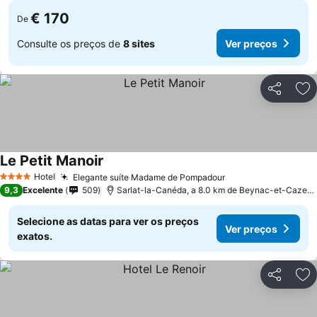
€ 170
De
Consulte os preços de
8 sites
Ver preços
Partilhar
Ad
Le Petit Manoir
Hotel
Elegante suíte Madame de Pompadour
4 Estrelas
9,3
Excelente
509
Sarlat-la-Canéda, a 8.0 km de Beynac-et-Cazenac
Selecione as datas para ver os preços
Ver preços
exatos.
Partilhar
Ad