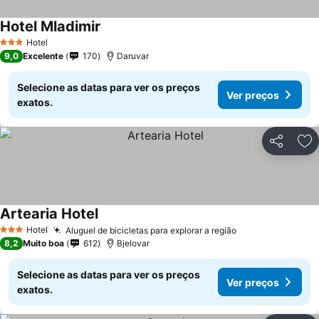
Hotel Mladimir
Ver preços
Hotel
3 Estrelas
9,0
Excelente
170
Daruvar
Selecione as datas para ver os preços
Ver preços
exatos.
Partilhar
Ad
Artearia Hotel
Ver preços
Hotel
Aluguel de bicicletas para explorar a região
Ver preços
3 Estrelas
8,2
Muito boa
612
Bjelovar
Selecione as datas para ver os preços
Ver preços
exatos.