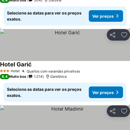
8,4
Muito boa
304
Daruvar
Selecione as datas para ver os preços
Ver preços
exatos.
Partilhar
Ad
Hotel Garić
Ver preços
Hotel
Quartos com varandas privativas
Ver preços
3 Estrelas
8,4
Muito boa
1.214
Garešnica
Selecione as datas para ver os preços
Ver preços
exatos.
Partilhar
Ad