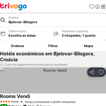
Favoritos
Iniciar
Me
Destino
Bjelovar-Bilogora
Check-in/out
Hóspedes e quartos
Escolha as datas
2 hóspedes, 1 quarto.
Ordenar
Filtrar
Mapa
Hotéis económicos em Bjelovar-Bilogora,
Croácia
Como os pagamentos influenciam os resultados
Partilhar
Ad
Rooms Vendi
Ver preços
Hotel
Terraço ensolarado e jardim relaxantes
Ver preços
4 Estrelas