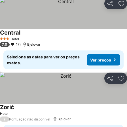
Partilhar
Ad
Central
Ver preços
Hotel
3 Estrelas
7,0
17
Bjelovar
Selecione as datas para ver os preços
Ver preços
exatos.
Partilhar
Ad
Zorić
Ver preços
Hotel
/
Bjelovar
Pontuação não disponível