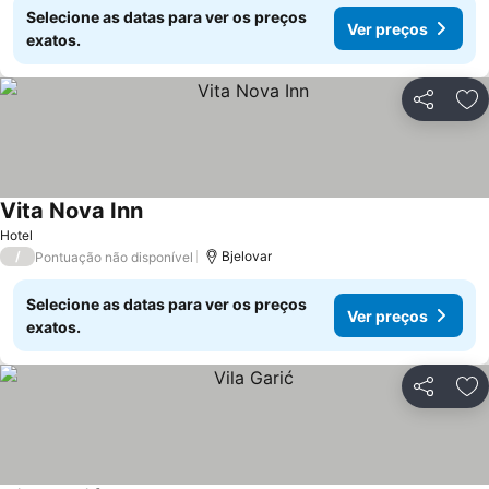
Selecione as datas para ver os preços
Ver preços
exatos.
Partilhar
Ad
Vita Nova Inn
Ver preços
Hotel
/
Bjelovar
Pontuação não disponível
Selecione as datas para ver os preços
Ver preços
exatos.
Partilhar
Ad