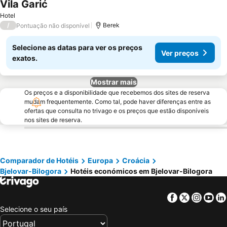
Vila Garić
Ver preços
Hotel
/
Berek
Pontuação não disponível
Selecione as datas para ver os preços
Ver preços
exatos.
Mostrar mais
Os preços e a disponibilidade que recebemos dos sites de reserva
mudam frequentemente. Como tal, pode haver diferenças entre as
ofertas que consulta no trivago e os preços que estão disponíveis
nos sites de reserva.
Comparador de Hotéis
Europa
Croácia
Bjelovar-Bilogora
Hotéis económicos em Bjelovar-Bilogora
Facebook
Twitter
Insta
Yo
Selecione o seu país