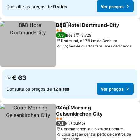
Consulte os preços de
9 sites
Ver preços
B&B Hotel Dortmund-City
Partilhar
Adicionar aos favoritos
2 Estrelas
7,9
Boa
3.729
Dortmund, a 17.8 km de Bochum
Opções de quartos familiares dedicados
€ 63
De
Consulte os preços de
12 sites
Ver preços
Good Morning
Partilhar
Adicionar aos favoritos
Gelsenkirchen City
2 Estrelas
7,2
3.945
Gelsenkirchen, a 8.5 km de Bochum
Localização central perto de centros de
transporte