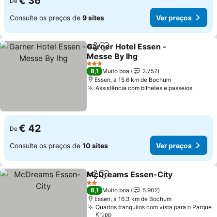
€ 36
De
Consulte os preços de
9 sites
Ver preços
Garner Hotel Essen -
Partilhar
Adicionar aos favoritos
Messe By Ihg
3 Estrelas
8,1
Muito boa
2.757
Essen, a 15.6 km de Bochum
Assistência com bilhetes e passeios
€ 42
De
Consulte os preços de
10 sites
Ver preços
McDreams Essen-City
Partilhar
Adicionar aos favoritos
2 Estrelas
8,1
Muito boa
5.902
Essen, a 16.3 km de Bochum
Quartos tranquilos com vista para o Parque
Krupp