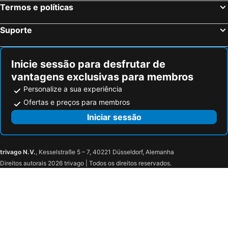
Termos e políticas
Holiday Inn - The Niu, Cobbles Essen By Ihg
B&B HOTEL Dortmund-Messe
Hotel Cityroom
B&B HOTEL Essen-Nord
Suporte
ATLANTIC Congress Hotel Essen
IntercityHotel Dortmund
Mercure Hotel Dortmund City
B&B Hotel Dortmund-City
Inicie sessão para desfrutar de
Stüttgens Hotel
Garner Hotel Bochum By Ihg
vantagens exclusivas para membros
B&B HOTEL Bochum Hbf-Nord
B&B Hotel Bochum-Herne
Personalize a sua experiência
Holiday Inn Express Bochum By Ihg
Welcome Parkhotel Bochum
Ofertas e preços para membros
Best Western Hotel Bochum
Sonne Hotel
Iniciar sessão
Parkhotel Herne
Hotel Daun
SleepinRoomz Boutique Hotel
Intercityhotel Gelsenkirchen
trivago N.V.
, Kesselstraße 5 – 7, 40221 Düsseldorf, Alemanha
Days Inn by Wyndham Dortmund West
PLAZA Hotel Gelsenkirchen
Direitos autorais 2026 trivago | Todos os direitos reservados.
Residence Inn by Marriott Dortmund City
TM Apart Hotel Essen
S & D Hotel
Atelier Hotel Essen-City
Rüttenscheider Stern
Hotel Unique Majestic
Das Vesper
Hotel Union by TM