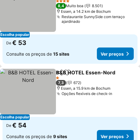
4 Estrelas
8,4
Muito boa
8.501
Essen, a 14.2 km de Bochum
Restaurante SunnySide com terraço
ajardinado
Escolha popular
€ 53
De
Consulte os preços de
15 sites
Ver preços
B&B HOTEL Essen-Nord
Partilhar
Adicionar aos favoritos
1 Estrelas
7,3
672
Essen, a 15.9 km de Bochum
Opções flexíveis de check-in
Escolha popular
€ 54
De
Consulte os preços de
9 sites
Ver preços