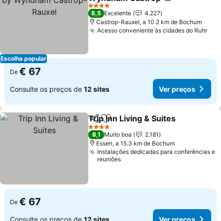
Rauxel
4 Estrelas
8,5
Excelente
4.227
Castrop-Rauxel, a 10.2 km de Bochum
Acesso conveniente às cidades do Ruhr
Escolha popular
€ 67
De
Consulte os preços de
12 sites
Ver preços
Trip Inn Living & Suites
Partilhar
Adicionar aos favoritos
4 Estrelas
8,1
Muito boa
2.181
Essen, a 15.3 km de Bochum
Instalações dedicadas para conferências e
reuniões
€ 67
De
Consulte os preços de
12 sites
Ver preços