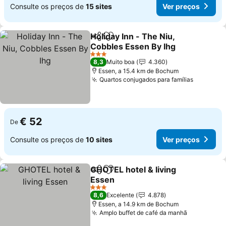
Consulte os preços de
15 sites
Ver preços
Holiday Inn - The Niu,
Partilhar
Adicionar aos favoritos
Cobbles Essen By Ihg
3 Estrelas
8,3
Muito boa
4.360
Essen, a 15.4 km de Bochum
Quartos conjugados para famílias
€ 52
De
Consulte os preços de
10 sites
Ver preços
GHOTEL hotel & living
Partilhar
Adicionar aos favoritos
Essen
3 Estrelas
8,6
Excelente
4.878
Essen, a 14.9 km de Bochum
Amplo buffet de café da manhã