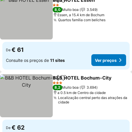
B&B HOTEL Essen
Partilhar
Adicionar aos favoritos
2 Estrelas
8,0
Muito boa
3.549
Essen, a 15.4 km de Bochum
Quartos família com beliches
€ 61
De
Consulte os preços de
11 sites
Ver preços
B&B HOTEL Bochum-City
Partilhar
Adicionar aos favoritos
3 Estrelas
8,2
Muito boa
3.694
a 0.5 km de Centro da cidade
Localização central perto das atrações da
cidade
€ 62
De