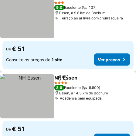
Partilhar
Adicionar aos favoritos
3 Estrelas
9,0
Excelente
137
Essen, a 9.8 km de Bochum
Terraço ao ar livre com churrasqueira
€ 51
De
Consulte os preços de
1 site
Ver preços
NH Essen
Partilhar
Adicionar aos favoritos
4 Estrelas
8,8
Excelente
5.500
Essen, a 14.3 km de Bochum
Academia bem equipada
€ 51
De