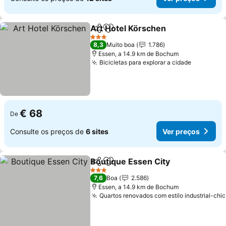
Art Hotel Körschen
Partilhar
Adicionar aos favoritos
3 Estrelas
8,3
Muito boa
1.786
Essen, a 14.9 km de Bochum
Bicicletas para explorar a cidade
€ 68
De
Consulte os preços de
6 sites
Ver preços
Boutique Essen City
Partilhar
Adicionar aos favoritos
3 Estrelas
7,6
Boa
2.586
Essen, a 14.9 km de Bochum
Quartos renovados com estilo industrial-chic