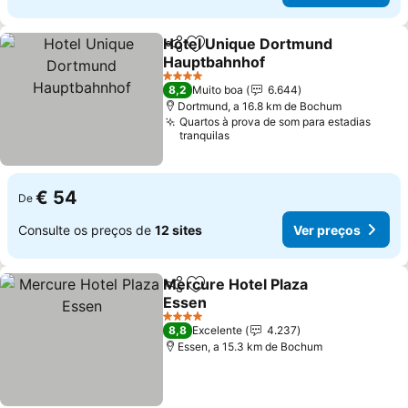
Hotel Unique Dortmund
Partilhar
Adicionar aos favoritos
Hauptbahnhof
4 Estrelas
8,2
Muito boa
6.644
Dortmund, a 16.8 km de Bochum
Quartos à prova de som para estadias
tranquilas
€ 54
De
Consulte os preços de
12 sites
Ver preços
Mercure Hotel Plaza
Partilhar
Adicionar aos favoritos
Essen
4 Estrelas
8,8
Excelente
4.237
Essen, a 15.3 km de Bochum