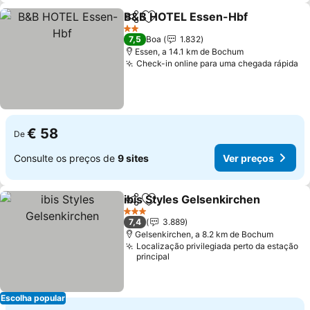
B&B HOTEL Essen-Hbf
Partilhar
Adicionar aos favoritos
2 Estrelas
7,5
Boa
1.832
Essen, a 14.1 km de Bochum
Check-in online para uma chegada rápida
€ 58
De
Consulte os preços de
9 sites
Ver preços
ibis Styles Gelsenkirchen
Partilhar
Adicionar aos favoritos
3 Estrelas
7,4
3.889
Gelsenkirchen, a 8.2 km de Bochum
Localização privilegiada perto da estação
principal
Escolha popular