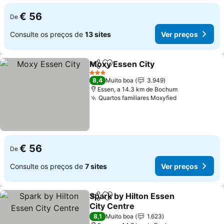
€ 56
De
Consulte os preços de
13 sites
Ver preços
Moxy Essen City
Partilhar
Adicionar aos favoritos
3 Estrelas
8,4
Muito boa
3.949
Essen, a 14.3 km de Bochum
Quartos familiares Moxyfied
€ 56
De
Consulte os preços de
7 sites
Ver preços
Spark by Hilton Essen
Partilhar
Adicionar aos favoritos
City Centre
8,1
Muito boa
1.623