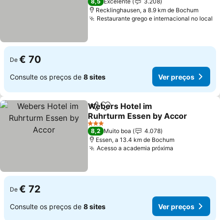
8,5
Excelente
3.208
Recklinghausen, a 8.9 km de Bochum
Restaurante grego e internacional no local
€ 70
De
Consulte os preços de
8 sites
Ver preços
Webers Hotel im
Partilhar
Adicionar aos favoritos
Ruhrturm Essen by Accor
3 Estrelas
8,2
Muito boa
4.078
Essen, a 13.4 km de Bochum
Acesso a academia próxima
€ 72
De
Consulte os preços de
8 sites
Ver preços