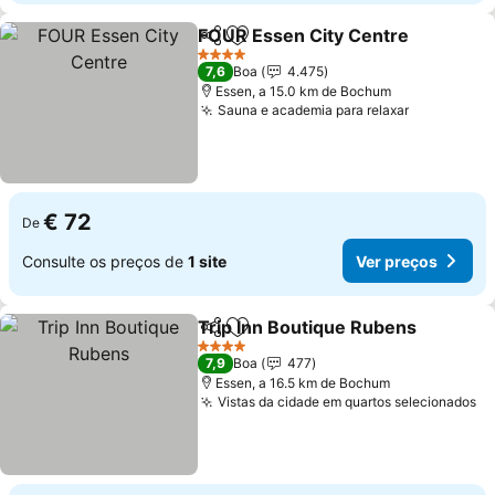
FOUR Essen City Centre
Partilhar
Adicionar aos favoritos
4 Estrelas
7,6
Boa
4.475
Essen, a 15.0 km de Bochum
Sauna e academia para relaxar
€ 72
De
Consulte os preços de
1 site
Ver preços
Trip Inn Boutique Rubens
Partilhar
Adicionar aos favoritos
4 Estrelas
7,9
Boa
477
Essen, a 16.5 km de Bochum
Vistas da cidade em quartos selecionados