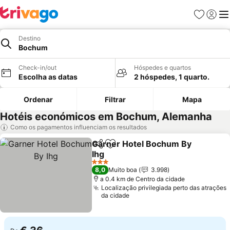
Favoritos
Iniciar
Me
Destino
Bochum
Check-in/out
Hóspedes e quartos
Escolha as datas
2 hóspedes, 1 quarto.
Ordenar
Filtrar
Mapa
Hotéis económicos em Bochum, Alemanha
Como os pagamentos influenciam os resultados
Garner Hotel Bochum By
Partilhar
Adicionar aos favoritos
Ihg
3 Estrelas
8,0
Muito boa
3.998
a 0.4 km de Centro da cidade
Localização privilegiada perto das atrações
da cidade