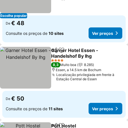
Escolha popular
€ 48
De
Consulte os preços de
10 sites
Ver preços
Garner Hotel Essen -
Partilhar
Adicionar aos favoritos
Handelshof By Ihg
4 Estrelas
8,3
Muito boa
8.285
Essen, a 14.5 km de Bochum
Localização privilegiada em frente à
Estação Central de Essen
€ 50
De
Consulte os preços de
11 sites
Ver preços
Pott Hostel