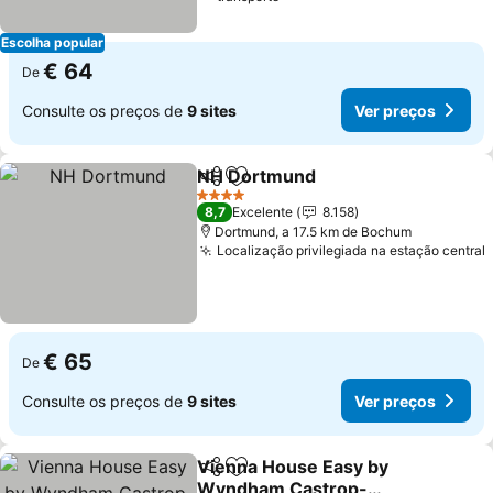
Escolha popular
€ 64
De
Consulte os preços de
9 sites
Ver preços
NH Dortmund
Partilhar
Adicionar aos favoritos
4 Estrelas
8,7
Excelente
8.158
Dortmund, a 17.5 km de Bochum
Localização privilegiada na estação central
€ 65
De
Consulte os preços de
9 sites
Ver preços
Vienna House Easy by
Partilhar
Adicionar aos favoritos
Wyndham Castrop-