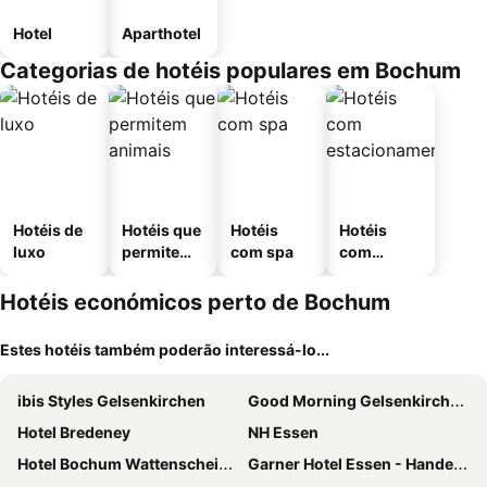
Hotel
Aparthotel
Categorias de hotéis populares em Bochum
Hotéis de
Hotéis que
Hotéis
Hotéis
luxo
permitem
com spa
com
animais
estaciona
mento
Hotéis económicos perto de Bochum
Estes hotéis também poderão interessá-lo...
ibis Styles Gelsenkirchen
Good Morning Gelsenkirchen City
Hotel Bredeney
NH Essen
Hotel Bochum Wattenscheid Affiliated by Meliá
Garner Hotel Essen - Handelshof By Ihg