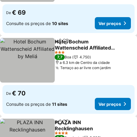
€ 69
De
Consulte os preços de
10 sites
Ver preços
Hotel Bochum
Partilhar
Adicionar aos favoritos
Wattenscheid Affiliated
by Meliá
3 Estrelas
7,7
Boa
4.750
a 6.3 km de Centro da cidade
Terraço ao ar livre com jardim
€ 70
De
Consulte os preços de
11 sites
Ver preços
PLAZA INN
Partilhar
Adicionar aos favoritos
Recklinghausen
4 Estrelas