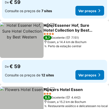
€ 59
De
Consulte os preços de
7 sites
Ver preços
Hotel Essener Hof, Sure
Partilhar
Adicionar aos favoritos
Hotel Collection by Best
Western
4 Estrelas
8,7
Excelente
7.151
Essen, a 14.4 km de Bochum
Perto da estação central
€ 59
De
Consulte os preços de
12 sites
Ver preços
Flowers Hotel Essen
Partilhar
Adicionar aos favoritos
3 Estrelas
8,5
Excelente
4.442
Essen, a 15.2 km de Bochum
Restaurante asiático e delicatessen no local