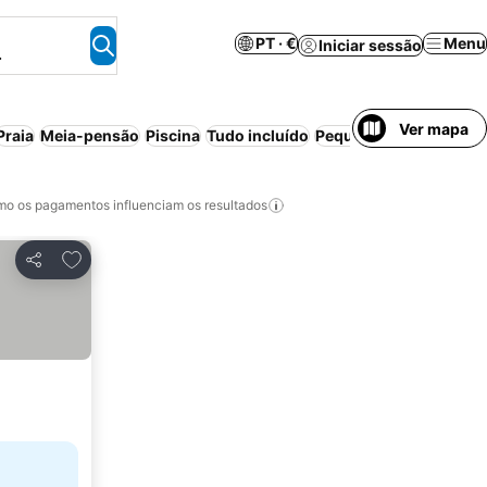
PT · €
Menu
Iniciar sessão
.
Ver mapa
Praia
Meia-pensão
Piscina
Tudo incluído
Pequeno-almoço inclu
o os pagamentos influenciam os resultados
Adicionar aos favoritos
Partilhar