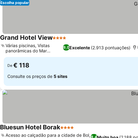
Escolha popular
Grand Hotel View
4 Estrelas
Várias piscinas, Vistas
Excelente
(2.913 pontuações)
9,0
panorâmicas do Mar
Adriático
€ 118
De
Consulte os preços de
5 sites
Bluesun Hotel Borak
4 Estrelas
Acesso ao calçadão para a cidade de Bol,
Muito boa
(2.188 p
8,4