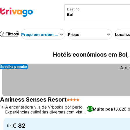
Destino
Filtros
Preço em ordem crescente
Preço
Localiz
Hotéis económicos em Bol,
Escolha popular
Aminess Senses Resort
4 Estrelas
A encantadora vila de Vrboska por perto,
Muito boa
(3.826 
8,3
Experiências culinárias diversas com vista
para o mar
€ 82
De