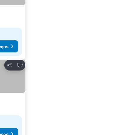
eços
Adicionar aos favoritos
Partilhar
eços