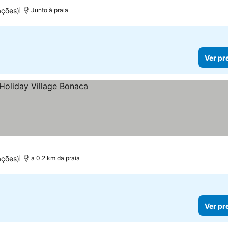
ações)
Junto à praia
Ver pr
ações)
a 0.2 km da praia
Ver pr