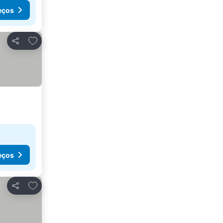
eços
Adicionar aos favoritos
Partilhar
eços
Adicionar aos favoritos
Partilhar