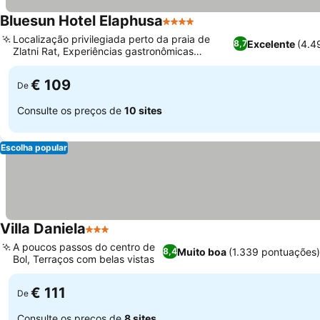
Bluesun Hotel Elaphusa
4 Estrelas
Localização privilegiada perto da praia de
Excelente
(4.4
8,7
Zlatni Rat, Experiências gastronômicas
diversas e de alta qualidade
€ 109
De
Consulte os preços de
10 sites
Escolha popular
Villa Daniela
3 Estrelas
A poucos passos do centro de
Muito boa
(1.339 pontuações)
8,4
Bol, Terraços com belas vistas
€ 111
De
Consulte os preços de
8 sites