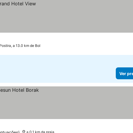
Postira, a 13.0 km de Bol
Ver pr
ontuações)
a 0.1 km da praia