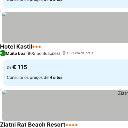
Hotel Kastil
3 Estrelas
Muito boa
(905 pontuações)
8,3
a 0.1 km da praia
€ 115
De
Consulte os preços de
4 sites
Zlatni Rat Beach Resort
4 Estrelas