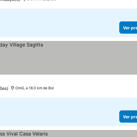
Ver pr
ões)
Omiš, a 18.0 km de Bol
Ver pr