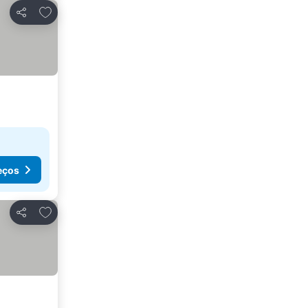
Adicionar aos favoritos
Partilhar
eços
Adicionar aos favoritos
Partilhar