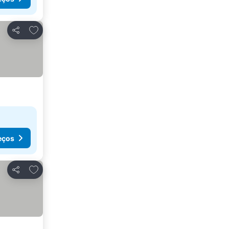
Adicionar aos favoritos
Partilhar
eços
Adicionar aos favoritos
Partilhar