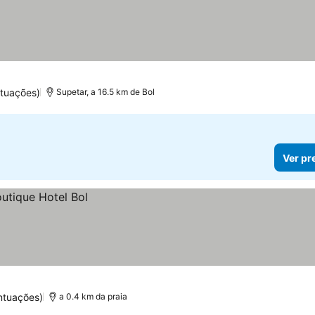
ntuações)
Supetar, a 16.5 km de Bol
Ver pr
ntuações)
a 0.4 km da praia