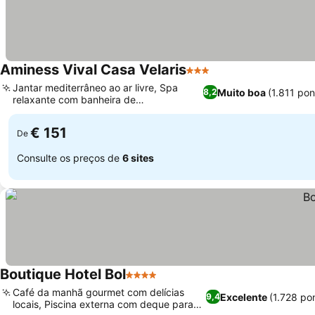
Aminess Vival Casa Velaris
3 Estrelas
Jantar mediterrâneo ao ar livre, Spa
Muito boa
(1.811 po
8,2
relaxante com banheira de
hidromassagem e sauna
€ 151
De
Consulte os preços de
6 sites
Boutique Hotel Bol
4 Estrelas
Café da manhã gourmet com delícias
Excelente
(1.728 po
9,4
locais, Piscina externa com deque para