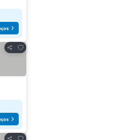
eços
Adicionar aos favoritos
Partilhar
eços
Adicionar aos favoritos