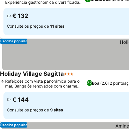
Experiência gastronómica diversificada
em buffet
€ 132
De
Consulte os preços de
11 sites
Escolha popular
Holiday Village Sagitta
3 Estrelas
Refeições com vista panorâmica para o
Boa
(2.612 pontuaç
7,7
mar, Bangalôs renovados com charme
dálmata
€ 144
De
Consulte os preços de
9 sites
Escolha popular