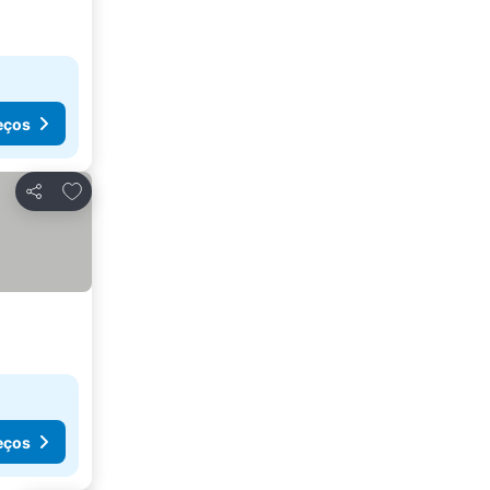
eços
Adicionar aos favoritos
Partilhar
eços