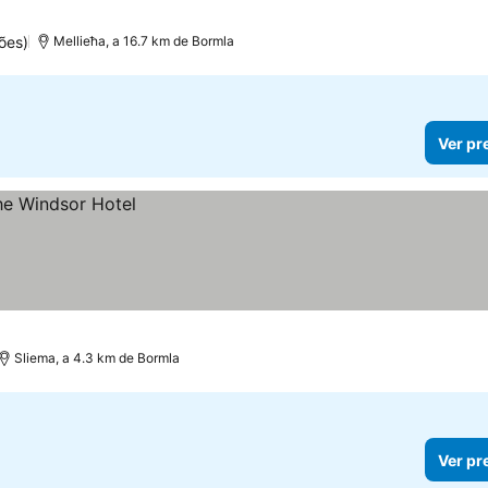
ões)
Mellieħa, a 16.7 km de Bormla
Ver pr
Sliema, a 4.3 km de Bormla
Ver pr