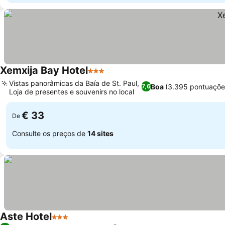
Xemxija Bay Hotel
3 Estrelas
Vistas panorâmicas da Baía de St. Paul,
Boa
(3.395 pontuaçõe
7,6
Loja de presentes e souvenirs no local
€ 33
De
Consulte os preços de
14 sites
Aste Hotel
3 Estrelas