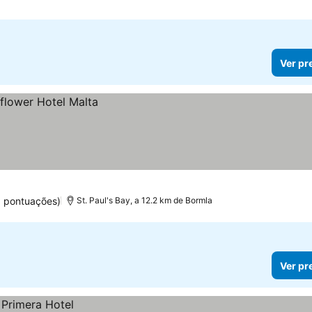
Ver pr
 pontuações)
St. Paul's Bay, a 12.2 km de Bormla
Ver pr