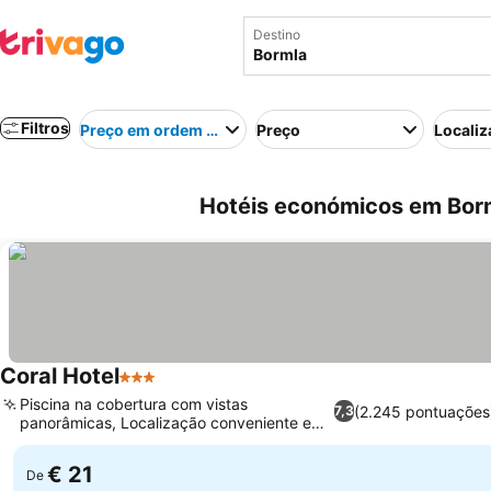
Destino
Filtros
Preço em ordem crescente
Preço
Localiz
Hotéis económicos em Borm
Coral Hotel
3 Estrelas
Piscina na cobertura com vistas
(2.245 pontuações
7,3
panorâmicas, Localização conveniente em
Bugibba
€ 21
De