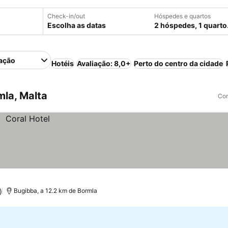
Check-in/out
Hóspedes e quartos
Escolha as datas
2 hóspedes, 1 quarto
ação
Hotéis
Avaliação: 8,0+
Perto do centro da cidade
la, Malta
Com
)
Bugibba, a 12.2 km de Bormla