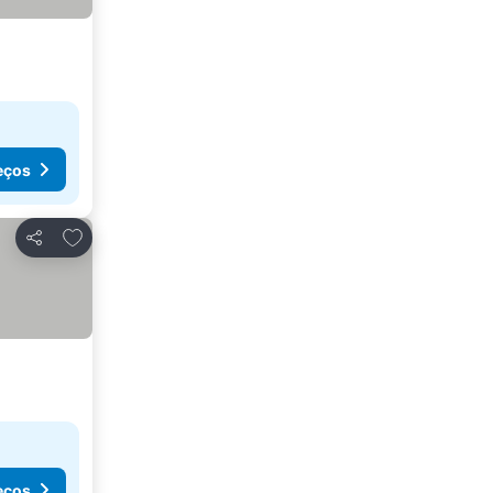
eços
Adicionar aos favoritos
Partilhar
eços