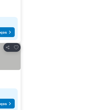
eços
Adicionar aos favoritos
Partilhar
eços