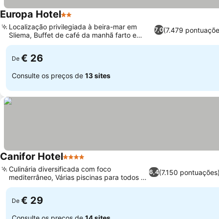
Europa Hotel
2 Estrelas
Localização privilegiada à beira-mar em
(7.479 pontuaçõe
7,0
Sliema, Buffet de café da manhã farto e
variado
€ 26
De
Consulte os preços de
13 sites
Canifor Hotel
4 Estrelas
Culinária diversificada com foco
(7.150 pontuações
6,4
mediterrâneo, Várias piscinas para todos os
gostos
€ 29
De
Consulte os preços de
14 sites