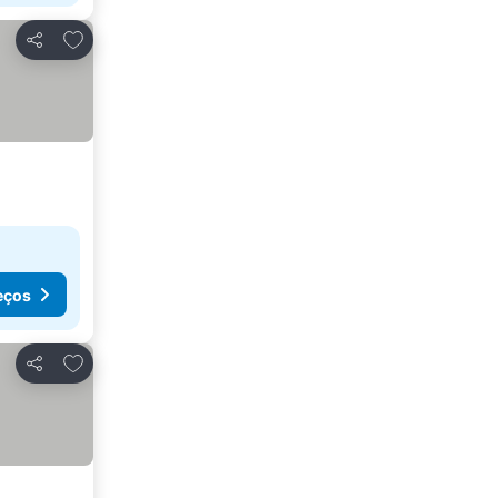
Adicionar aos favoritos
Partilhar
eços
Adicionar aos favoritos
Partilhar