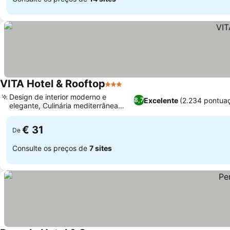
VITA Hotel & Rooftop
3 Estrelas
Design de interior moderno e
Excelente
(2.234 pontua
8,7
elegante, Culinária mediterrânea
diversificada
€ 31
De
Consulte os preços de
7 sites