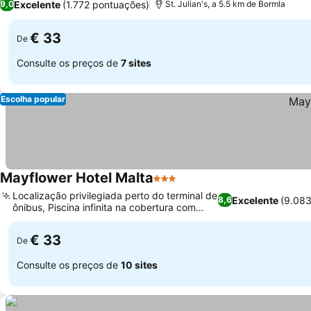
Excelente
(1.772 pontuações)
9,0
St. Julian's, a 5.5 km de Bormla
€ 33
De
Consulte os preços de
7 sites
Escolha popular
Mayflower Hotel Malta
3 Estrelas
Localização privilegiada perto do terminal de
Excelente
(9.083
8,6
ônibus, Piscina infinita na cobertura com
vista para o mar
€ 33
De
Consulte os preços de
10 sites