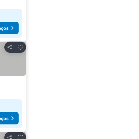
eços
Adicionar aos favoritos
Partilhar
eços
Adicionar aos favoritos