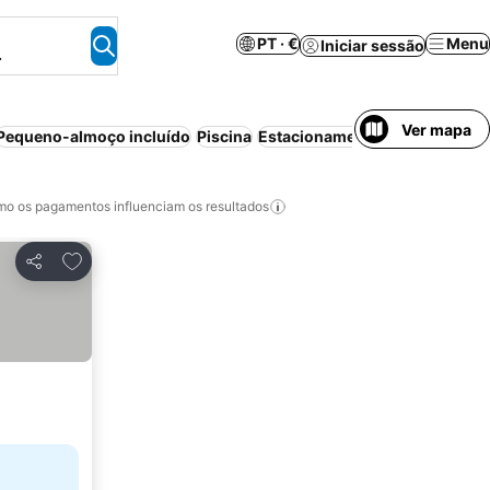
PT · €
Menu
Iniciar sessão
.
Ver mapa
Pequeno-almoço incluído
Piscina
Estacionamento
Praia
Apartho
o os pagamentos influenciam os resultados
Adicionar aos favoritos
Partilhar