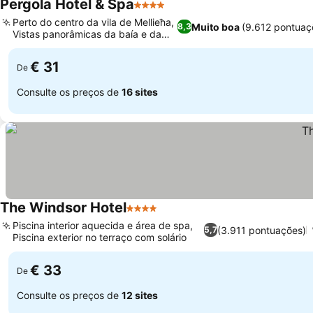
Pergola Hotel & Spa
4 Estrelas
Perto do centro da vila de Mellieħa,
Muito boa
(9.612 pontuaç
8,3
Vistas panorâmicas da baía e da
ilha
€ 31
De
Consulte os preços de
16 sites
The Windsor Hotel
4 Estrelas
Piscina interior aquecida e área de spa,
(3.911 pontuações)
5,7
Piscina exterior no terraço com solário
€ 33
De
Consulte os preços de
12 sites