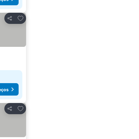
Adicionar aos favoritos
Partilhar
eços
Adicionar aos favoritos
Partilhar