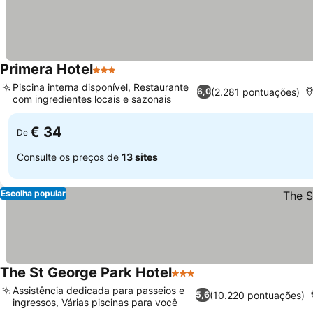
Primera Hotel
3 Estrelas
Piscina interna disponível, Restaurante
(2.281 pontuações)
6,0
com ingredientes locais e sazonais
€ 34
De
Consulte os preços de
13 sites
Escolha popular
The St George Park Hotel
3 Estrelas
Assistência dedicada para passeios e
(10.220 pontuações)
5,6
ingressos, Várias piscinas para você