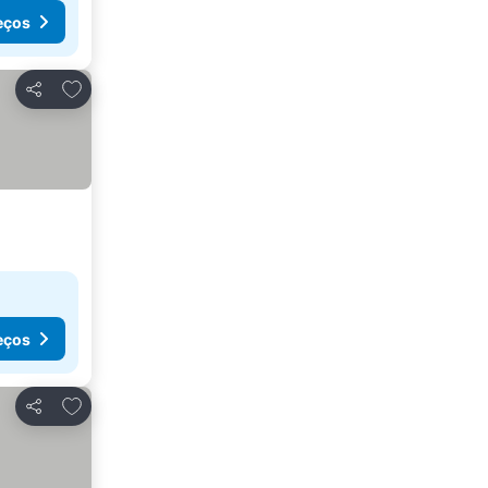
eços
Adicionar aos favoritos
Partilhar
eços
Adicionar aos favoritos
Partilhar