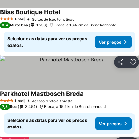
Bliss Boutique Hotel
Ver preços
Hotel
Suítes de luxo temáticas
Ver preços
4 Estrelas
8,4
Muito boa
1.533
Breda, a 16.4 km de Bosschenhoofd
Selecione as datas para ver os preços
Ver preços
exatos.
Partilhar
Ad
Parkhotel Mastbosch Breda
Ver preços
Hotel
Acesso direto à floresta
Ver preços
4 Estrelas
7,8
Boa
3.454
Breda, a 15.9 km de Bosschenhoofd
Selecione as datas para ver os preços
Ver preços
exatos.