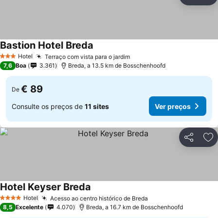
Partilhar
Ad
Bastion Hotel Breda
Ver preços
Hotel
Terraço com vista para o jardim
Ver preços
3 Estrelas
7,6
Boa
3.361
Breda, a 13.5 km de Bosschenhoofd
€ 89
De
Consulte os preços de
11 sites
Ver preços
Partilhar
Ad
Hotel Keyser Breda
Ver preços
Hotel
Acesso ao centro histórico de Breda
Ver preços
4 Estrelas
8,5
Excelente
4.070
Breda, a 16.7 km de Bosschenhoofd