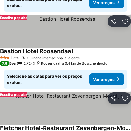
Ver preços
exatos.
Escolha popular
Partilhar
Ad
Bastion Hotel Roosendaal
Ver preços
Hotel
Culinária internacional à la carte
Ver preços
3 Estrelas
7,8
Boa
2.724
Roosendaal, a 6.4 km de Bosschenhoofd
Selecione as datas para ver os preços
Ver preços
exatos.
Escolha popular
Partilhar
Ad
Fletcher Hotel-Restaurant Zevenbergen-Moerdijk