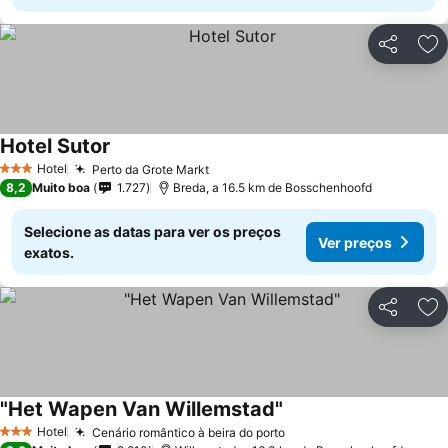
Partilhar
Ad
Hotel Sutor
Ver preços
Hotel
Perto da Grote Markt
Ver preços
3 Estrelas
8,2
Muito boa
1.727
Breda, a 16.5 km de Bosschenhoofd
Selecione as datas para ver os preços
Ver preços
exatos.
Partilhar
Ad
"Het Wapen Van Willemstad"
Ver preços
Hotel
Cenário romântico à beira do porto
Ver preços
3 Estrelas