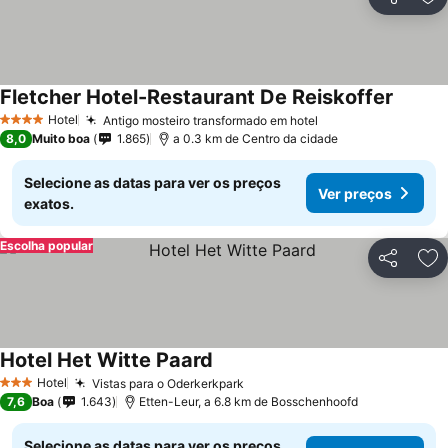
Partilhar
Ad
Fletcher Hotel-Restaurant De Reiskoffer
Ver pr
Hotel
Antigo mosteiro transformado em hotel
Ver preços
4 Estrelas
8,0
Muito boa
1.865
a 0.3 km de Centro da cidade
Selecione as datas para ver os preços
Ver preços
exatos.
Escolha popular
Partilhar
Ad
Hotel Het Witte Paard
Ver preços
Hotel
Vistas para o Oderkerkpark
Ver preços
3 Estrelas
7,6
Boa
1.643
Etten-Leur, a 6.8 km de Bosschenhoofd
Selecione as datas para ver os preços