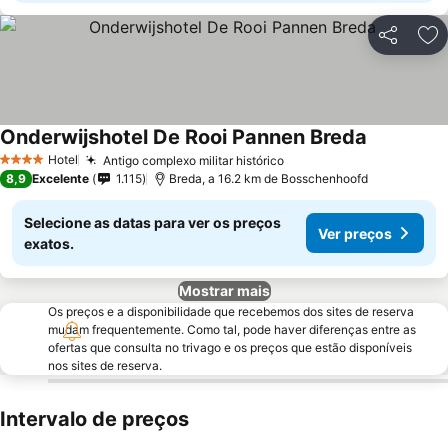
Partilhar
Ad
Onderwijshotel De Rooi Pannen Breda
Ver preços
Hotel
Antigo complexo militar histórico
Ver preços
4 Estrelas
8,9
Excelente
1.115
Breda, a 16.2 km de Bosschenhoofd
Selecione as datas para ver os preços
Ver preços
exatos.
Mostrar mais
Os preços e a disponibilidade que recebemos dos sites de reserva
mudam frequentemente. Como tal, pode haver diferenças entre as
ofertas que consulta no trivago e os preços que estão disponíveis
nos sites de reserva.
Intervalo de preços