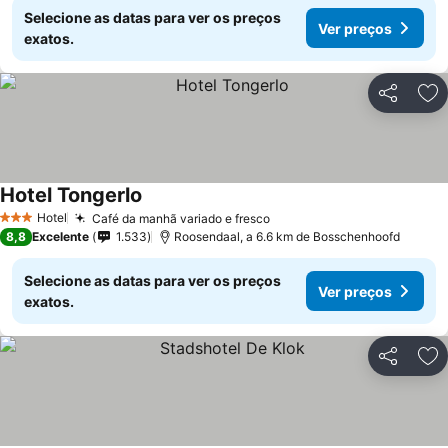
Selecione as datas para ver os preços
Ver preços
exatos.
Partilhar
Ad
Hotel Tongerlo
Ver preços
Hotel
Café da manhã variado e fresco
Ver preços
3 Estrelas
8,8
Excelente
1.533
Roosendaal, a 6.6 km de Bosschenhoofd
Selecione as datas para ver os preços
Ver preços
exatos.
Partilhar
Ad