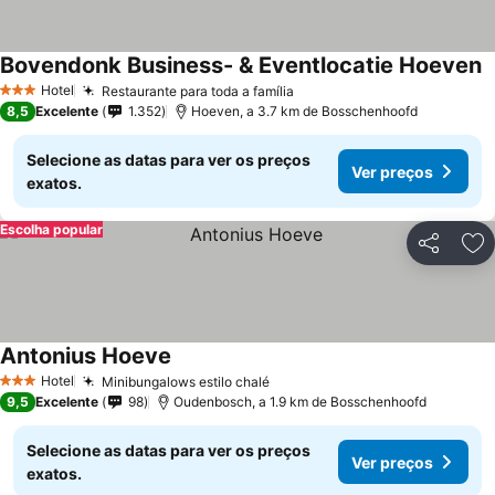
Bovendonk Business- & Eventlocatie Hoeven
V
Hotel
Restaurante para toda a família
Ver preços
3 Estrelas
8,5
Excelente
1.352
Hoeven, a 3.7 km de Bosschenhoofd
Selecione as datas para ver os preços
Ver preços
exatos.
Escolha popular
Partilhar
Ad
Antonius Hoeve
Ver preços
Hotel
Minibungalows estilo chalé
Ver preços
3 Estrelas
9,5
Excelente
98
Oudenbosch, a 1.9 km de Bosschenhoofd
Selecione as datas para ver os preços
Ver preços
exatos.