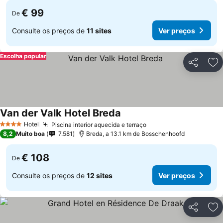
€ 99
De
Consulte os preços de
11 sites
Ver preços
Escolha popular
Partilhar
Ad
Van der Valk Hotel Breda
Ver preços
Hotel
Piscina interior aquecida e terraço
Ver preços
4 Estrelas
8,2
Muito boa
7.581
Breda, a 13.1 km de Bosschenhoofd
€ 108
De
Consulte os preços de
12 sites
Ver preços
Partilhar
Ad