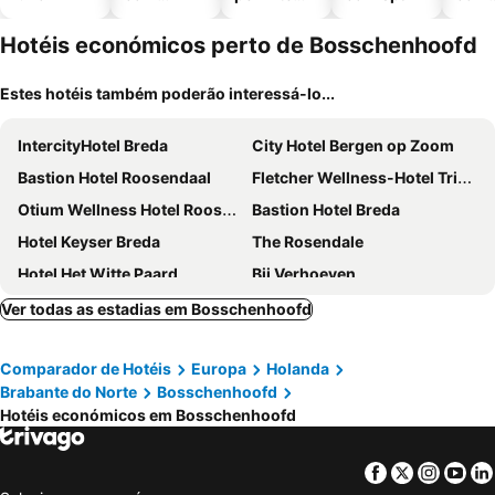
piscinas
animais
esta
ment
Hotéis económicos perto de Bosschenhoofd
Estes hotéis também poderão interessá-lo...
IntercityHotel Breda
City Hotel Bergen op Zoom
Bastion Hotel Roosendaal
Fletcher Wellness-Hotel Trivium
Otium Wellness Hotel Roosendaal
Bastion Hotel Breda
Hotel Keyser Breda
The Rosendale
Hotel Het Witte Paard
Bij Verhoeven
Van der Valk Hotel Breda
Hotel Nassau Breda, Autograph Collection
Ver todas as estadias em Bosschenhoofd
Stadshotel De Klok
Hotel Botanique Breda
Comparador de Hotéis
Europa
Holanda
Boutique Hotel Het Scheepshuys
Fletcher Hotel-Restaurant De Reiskoffer
Brabante do Norte
Bosschenhoofd
Havenzicht
Parkhotel Mastbosch Breda
Hotéis económicos em Bosschenhoofd
Leonardo Hotel Breda City Center
Fletcher Wellness-Hotel Stadspark
Hotel Tongerlo
Fletcher Hotel-Restaurant Zevenbergen-Moerdijk
Facebook
Twitter
Insta
Yo