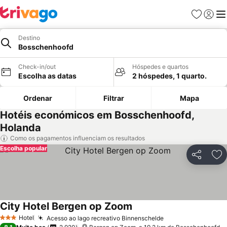
Favoritos
Iniciar
Me
Destino
Bosschenhoofd
Check-in/out
Hóspedes e quartos
Escolha as datas
2 hóspedes, 1 quarto.
Ordenar
Filtrar
Mapa
Hotéis económicos em Bosschenhoofd,
Holanda
Como os pagamentos influenciam os resultados
Escolha popular
Partilhar
Ad
City Hotel Bergen op Zoom
Ver preços
Hotel
Acesso ao lago recreativo Binnenschelde
Ver preços
3 Estrelas