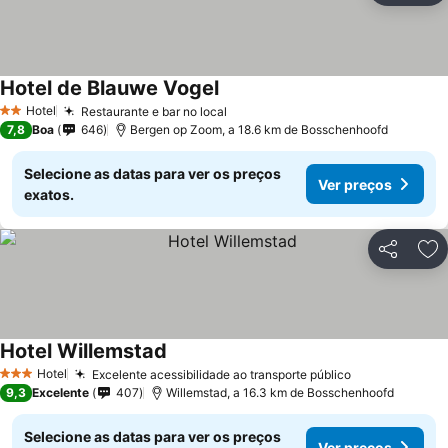
Hotel de Blauwe Vogel
Ver preços
Hotel
Restaurante e bar no local
Ver preços
2 Estrelas
7,8
Boa
646
Bergen op Zoom, a 18.6 km de Bosschenhoofd
Selecione as datas para ver os preços
Ver preços
exatos.
Partilhar
Ad
Hotel Willemstad
Ver preços
Hotel
Excelente acessibilidade ao transporte público
Ver preços
3 Estrelas
9,3
Excelente
407
Willemstad, a 16.3 km de Bosschenhoofd
Selecione as datas para ver os preços
Ver preços