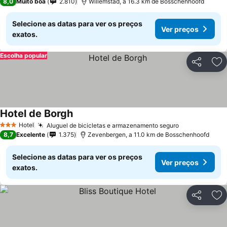
8,0
Muito boa
2.810
Willemstad, a 16.3 km de Bosschenhoofd
Selecione as datas para ver os preços
Ver preços
exatos.
Escolha popular
Partilhar
Ad
Hotel de Borgh
Ver preços
Hotel
Aluguel de bicicletas e armazenamento seguro
Ver preços
3 Estrelas
8,7
Excelente
1.375
Zevenbergen, a 11.0 km de Bosschenhoofd
Selecione as datas para ver os preços
Ver preços
exatos.
Partilhar
Ad