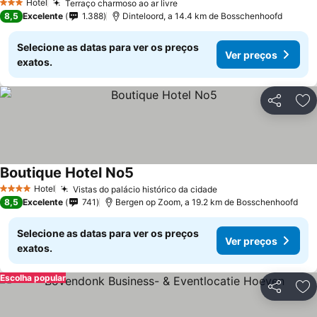
Hotel
Terraço charmoso ao ar livre
Ver preços
3 Estrelas
8,5
Excelente
1.388
Dinteloord, a 14.4 km de Bosschenhoofd
Selecione as datas para ver os preços
Ver preços
exatos.
Partilhar
Ad
Boutique Hotel No5
Ver preços
Hotel
Vistas do palácio histórico da cidade
Ver preços
4 Estrelas
8,5
Excelente
741
Bergen op Zoom, a 19.2 km de Bosschenhoofd
Selecione as datas para ver os preços
Ver preços
exatos.
Escolha popular
Partilhar
Ad