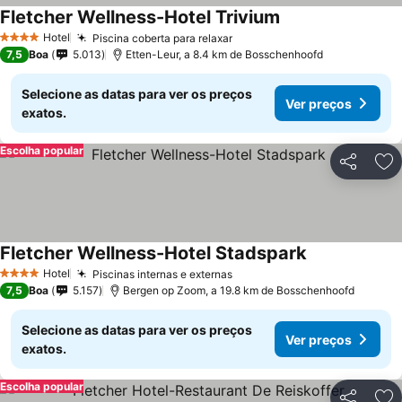
Fletcher Wellness-Hotel Trivium
Ver preços
Hotel
Piscina coberta para relaxar
Ver preços
4 Estrelas
7,5
Boa
5.013
Etten-Leur, a 8.4 km de Bosschenhoofd
Selecione as datas para ver os preços
Ver preços
exatos.
Escolha popular
Partilhar
Ad
Fletcher Wellness-Hotel Stadspark
Ver preços
Hotel
Piscinas internas e externas
Ver preços
4 Estrelas
7,5
Boa
5.157
Bergen op Zoom, a 19.8 km de Bosschenhoofd
Selecione as datas para ver os preços
Ver preços
exatos.
Escolha popular