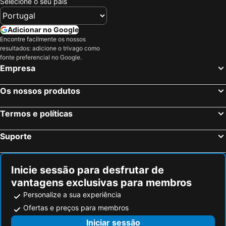
Selecione o seu país
Hotel de Borgh
Hotel-Restaurant Thuis!
Bliss Boutique Hotel
Hotel Sutor
Adicionar no Google
Amrath Hotel Brabant
Grand Hotel en Résidence De Draak
Encontre facilmente os nossos
Boutique Hotel No5
resultados: adicione o trivago como
fonte preferencial no Google.
Empresa
Os nossos produtos
Termos e políticas
Suporte
Inicie sessão para desfrutar de
vantagens exclusivas para membros
Personalize a sua experiência
Ofertas e preços para membros
Iniciar sessão