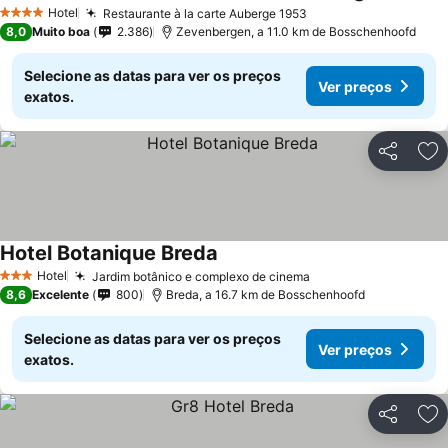
Ver preços
Hotel
Restaurante à la carte Auberge 1953
Ver preços
4 Estrelas
8,0
Muito boa
2.386
Zevenbergen, a 11.0 km de Bosschenhoofd
Selecione as datas para ver os preços
Ver preços
exatos.
Partilhar
Ad
Hotel Botanique Breda
Ver preços
Hotel
Jardim botânico e complexo de cinema
Ver preços
3 Estrelas
8,6
Excelente
800
Breda, a 16.7 km de Bosschenhoofd
Selecione as datas para ver os preços
Ver preços
exatos.
Partilhar
Ad