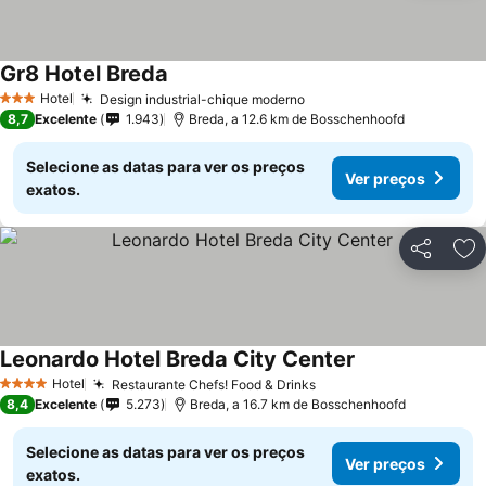
Gr8 Hotel Breda
Ver preços
Hotel
Design industrial-chique moderno
Ver preços
3 Estrelas
8,7
Excelente
1.943
Breda, a 12.6 km de Bosschenhoofd
Selecione as datas para ver os preços
Ver preços
exatos.
Partilhar
Ad
Leonardo Hotel Breda City Center
Ver preços
Hotel
Restaurante Chefs! Food & Drinks
Ver preços
4 Estrelas
8,4
Excelente
5.273
Breda, a 16.7 km de Bosschenhoofd
Selecione as datas para ver os preços
Ver preços
exatos.