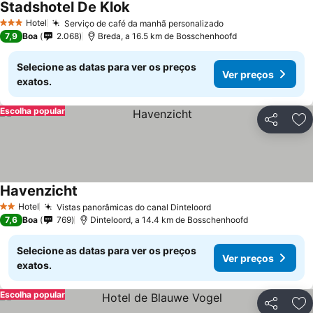
Stadshotel De Klok
Ver preços
Hotel
Serviço de café da manhã personalizado
Ver preços
3 Estrelas
7,9
Boa
2.068
Breda, a 16.5 km de Bosschenhoofd
Selecione as datas para ver os preços
Ver preços
exatos.
Escolha popular
Partilhar
Ad
Havenzicht
Ver preços
Hotel
Vistas panorâmicas do canal Dinteloord
Ver preços
2 Estrelas
7,6
Boa
769
Dinteloord, a 14.4 km de Bosschenhoofd
Selecione as datas para ver os preços
Ver preços
exatos.
Escolha popular
Partilhar
Ad