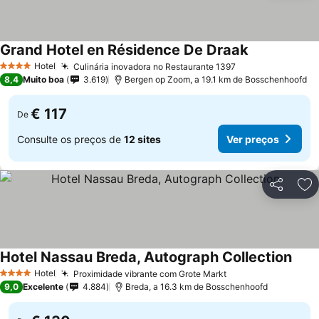
Grand Hotel en Résidence De Draak
Ver preços
Hotel
Culinária inovadora no Restaurante 1397
Ver preços
4 Estrelas
8,4
Muito boa
3.619
Bergen op Zoom, a 19.1 km de Bosschenhoofd
€ 117
De
Consulte os preços de
12 sites
Ver preços
Partilhar
Ad
Hotel Nassau Breda, Autograph Collection
Ver 
Hotel
Proximidade vibrante com Grote Markt
Ver preços
4 Estrelas
9,0
Excelente
4.884
Breda, a 16.3 km de Bosschenhoofd