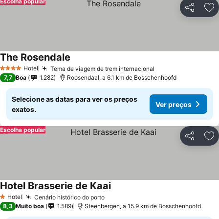
Escolha popular
Partilhar
Ad
The Rosendale
Ver preços
Hotel
Tema de viagem de trem internacional
Ver preços
4 Estrelas
7,7
Boa
1.282
Roosendaal, a 6.1 km de Bosschenhoofd
Selecione as datas para ver os preços
Ver preços
exatos.
Escolha popular
Partilhar
Ad
Hotel Brasserie de Kaai
Ver preços
Hotel
Cenário histórico do porto
Ver preços
1 Estrelas
8,3
Muito boa
1.589
Steenbergen, a 15.9 km de Bosschenhoofd