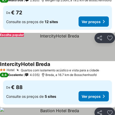
8,1
Muito boa
2.920
Bergen op Zoom, a 19.2 km de Bosschenhoofd
€ 72
De
Consulte os preços de
12 sites
Ver preços
Escolha popular
Partilhar
Ad
IntercityHotel Breda
Ver preços
Hotel
Quartos com isolamento acústico e vista para a cidade
Ver pre
2 Estrelas
8,6
Excelente
4.035
Breda, a 16.7 km de Bosschenhoofd
€ 88
De
Consulte os preços de
5 sites
Ver preços