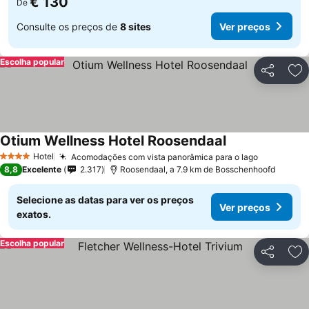
€ 130
De
Consulte os preços de
8 sites
Ver preços
Escolha popular
Partilhar
Ad
Otium Wellness Hotel Roosendaal
Ver preços
Hotel
Acomodações com vista panorâmica para o lago
Ver preço
4 Estrelas
8,8
Excelente
2.317
Roosendaal, a 7.9 km de Bosschenhoofd
Selecione as datas para ver os preços
Ver preços
exatos.
Escolha popular
Partilhar
Ad