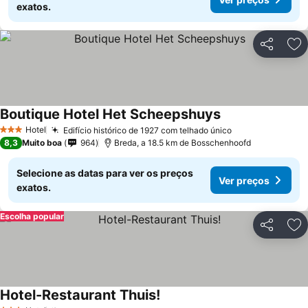
exatos.
Partilhar
Ad
Boutique Hotel Het Scheepshuys
Ver preços
Hotel
Edifício histórico de 1927 com telhado único
Ver preços
3 Estrelas
8,3
Muito boa
964
Breda, a 18.5 km de Bosschenhoofd
Selecione as datas para ver os preços
Ver preços
exatos.
Escolha popular
Partilhar
Ad
Hotel-Restaurant Thuis!
Ver preços