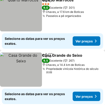
Quarto Marrocos
Partilhar
Adicionar aos favoritos
3 Estrelas
9,0
Excelente
301
Chaves, a 17.6 km de Boticas
Passeios a pé organizados
Selecione as datas para ver os preços
Ver preços
exatos.
Casa Grande do Seixo
Partilhar
Adicionar aos favoritos
9,5
Excelente
267
Chaves, a 14.4 km de Boticas
Propriedade vinícola histórica do século
XVIII
Selecione as datas para ver os preços
Ver preços
exatos.