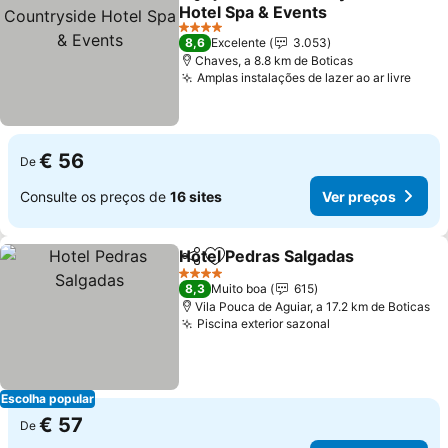
Partilhar
Adicionar aos favoritos
Hotel Spa & Events
4 Estrelas
8,6
Excelente
3.053
Chaves, a 8.8 km de Boticas
Amplas instalações de lazer ao ar livre
€ 56
De
Consulte os preços de
16 sites
Ver preços
Hotel Pedras Salgadas
Partilhar
Adicionar aos favoritos
4 Estrelas
8,3
Muito boa
615
Vila Pouca de Aguiar, a 17.2 km de Boticas
Piscina exterior sazonal
Escolha popular
€ 57
De