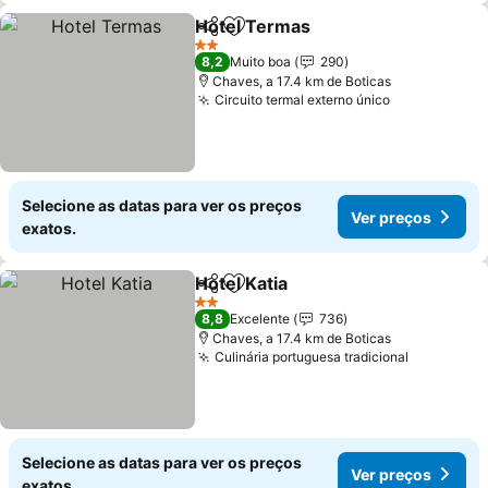
Hotel Termas
Partilhar
Adicionar aos favoritos
2 Estrelas
8,2
Muito boa
290
Chaves, a 17.4 km de Boticas
Circuito termal externo único
Selecione as datas para ver os preços
Ver preços
exatos.
Hotel Katia
Partilhar
Adicionar aos favoritos
2 Estrelas
8,8
Excelente
736
Chaves, a 17.4 km de Boticas
Culinária portuguesa tradicional
Selecione as datas para ver os preços
Ver preços
exatos.