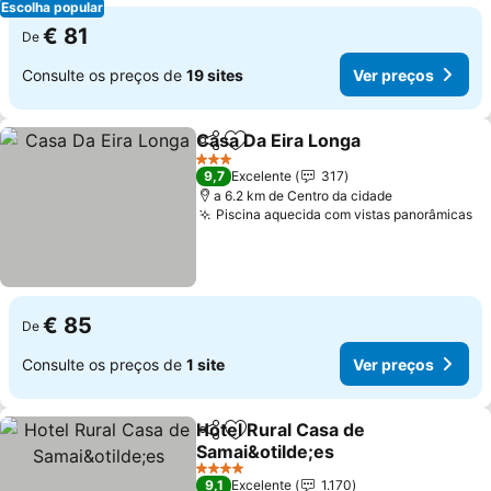
Escolha popular
€ 81
De
Consulte os preços de
19 sites
Ver preços
Casa Da Eira Longa
Partilhar
Adicionar aos favoritos
3 Estrelas
9,7
Excelente
317
a 6.2 km de Centro da cidade
Piscina aquecida com vistas panorâmicas
€ 85
De
Consulte os preços de
1 site
Ver preços
Hotel Rural Casa de
Partilhar
Adicionar aos favoritos
Samai&otilde;es
4 Estrelas
9,1
Excelente
1.170