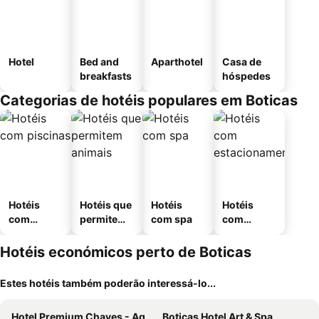
Hotel
Bed and
Aparthotel
Casa de
breakfasts
hóspedes
Categorias de hotéis populares em Boticas
Hotéis
Hotéis que
Hotéis
Hotéis
com
permitem
com spa
com
piscinas
animais
estaciona
mento
Hotéis económicos perto de Boticas
Estes hotéis também poderão interessá-lo...
Hotel Premium Chaves - Aquae Flaviae
Boticas Hotel Art & Spa