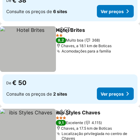
€ 38
De
Consulte os preços de
6 sites
Ver preços
Hotel Brites
Partilhar
Adicionar aos favoritos
2 Estrelas
8,2
Muito boa
368
Chaves, a 18.1 km de Boticas
Acomodações para a família
€ 50
De
Consulte os preços de
2 sites
Ver preços
ibis Styles Chaves
Partilhar
Adicionar aos favoritos
3 Estrelas
9,1
Excelente
4.115
Chaves, a 17.5 km de Boticas
Localização privilegiada no centro de
Chaves