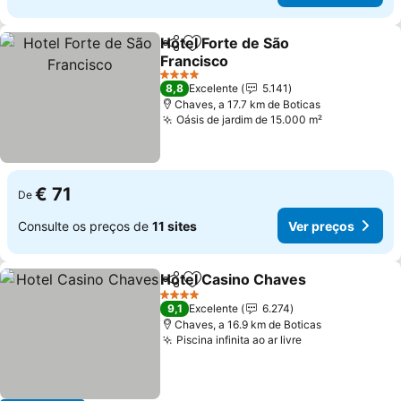
Hotel Forte de São
Partilhar
Adicionar aos favoritos
Francisco
4 Estrelas
8,8
Excelente
5.141
Chaves, a 17.7 km de Boticas
Oásis de jardim de 15.000 m²
€ 71
De
Consulte os preços de
11 sites
Ver preços
Hotel Casino Chaves
Partilhar
Adicionar aos favoritos
4 Estrelas
9,1
Excelente
6.274
Chaves, a 16.9 km de Boticas
Piscina infinita ao ar livre