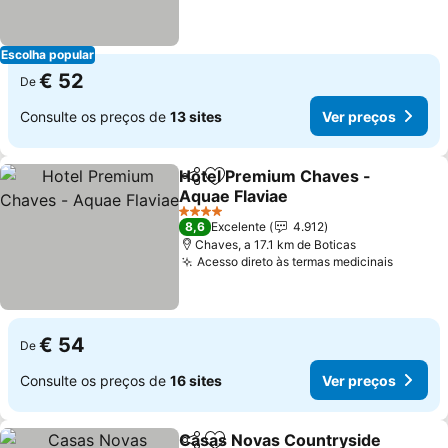
Escolha popular
€ 52
De
Consulte os preços de
13 sites
Ver preços
Hotel Premium Chaves -
Partilhar
Adicionar aos favoritos
Aquae Flaviae
4 Estrelas
8,6
Excelente
4.912
Chaves, a 17.1 km de Boticas
Acesso direto às termas medicinais
€ 54
De
Consulte os preços de
16 sites
Ver preços
Casas Novas Countryside