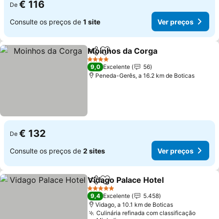
€ 116
De
Consulte os preços de
1 site
Ver preços
Moinhos da Corga
Partilhar
Adicionar aos favoritos
4 Estrelas
9,0
Excelente
56
Peneda-Gerês, a 16.2 km de Boticas
€ 132
De
Consulte os preços de
2 sites
Ver preços
Vidago Palace Hotel
Partilhar
Adicionar aos favoritos
5 Estrelas
9,4
Excelente
5.458
Vidago, a 10.1 km de Boticas
Culinária refinada com classificação