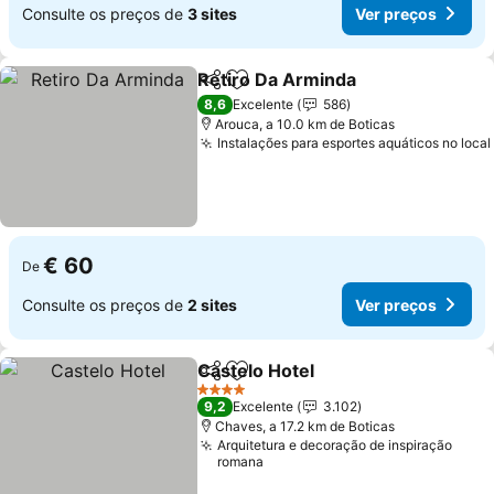
Consulte os preços de
3 sites
Ver preços
Retiro Da Arminda
Partilhar
Adicionar aos favoritos
8,6
Excelente
586
Arouca, a 10.0 km de Boticas
Instalações para esportes aquáticos no local
€ 60
De
Consulte os preços de
2 sites
Ver preços
Castelo Hotel
Partilhar
Adicionar aos favoritos
4 Estrelas
9,2
Excelente
3.102
Chaves, a 17.2 km de Boticas
Arquitetura e decoração de inspiração
romana