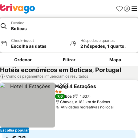
Favoritos
Iniciar
Me
Destino
Boticas
Check-in/out
Hóspedes e quartos
Escolha as datas
2 hóspedes, 1 quarto.
Ordenar
Filtrar
Mapa
Hotéis económicos em Boticas, Portugal
Como os pagamentos influenciam os resultados
Hotel 4 Estações
Partilhar
Adicionar aos favoritos
2 Estrelas
7,6
Boa
1.637
Chaves, a 18.1 km de Boticas
Atividades recreativas no local
Escolha popular