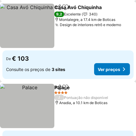
Casa Avó Chiquinha
Partilhar
Adicionar aos favoritos
9,2
Excelente
340
Montalegre, a 17.4 km de Boticas
Design de interiores retrô e moderno
€ 103
De
Consulte os preços de
3 sites
Ver preços
Palace
Partilhar
Adicionar aos favoritos
4 Estrelas
/
Pontuação não disponível
Anadia, a 10.1 km de Boticas