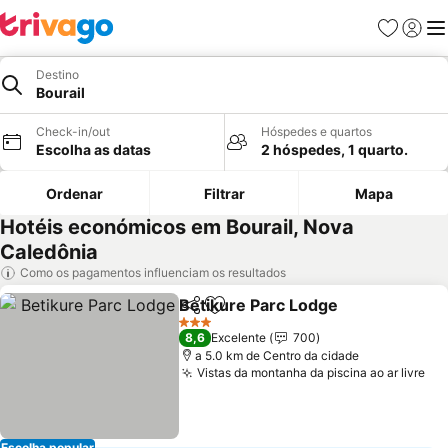
Favoritos
Iniciar
Me
Destino
Bourail
Check-in/out
Hóspedes e quartos
Escolha as datas
2 hóspedes, 1 quarto.
Ordenar
Filtrar
Mapa
Hotéis económicos em Bourail, Nova
Caledônia
Como os pagamentos influenciam os resultados
Betikure Parc Lodge
Partilhar
Adicionar aos favoritos
3 Estrelas
8,6
Excelente
700
a 5.0 km de Centro da cidade
Vistas da montanha da piscina ao ar livre
Escolha popular