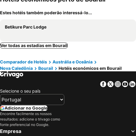
Estes hotéis também poderão interessá-lo...
Betikure Parc Lodge
Ver todas as estadias em Bourail
Comparador de Hotéis
Austrália e Oceânia
Nova Caledônia
Bourail
Hotéis económicos em Bourail
Facebook
Twitter
Insta
Yo
Selecione o seu país
Adicionar no Google
Encontre facilmente os nossos
resultados: adicione o trivago como
fonte preferencial no Google.
Empresa