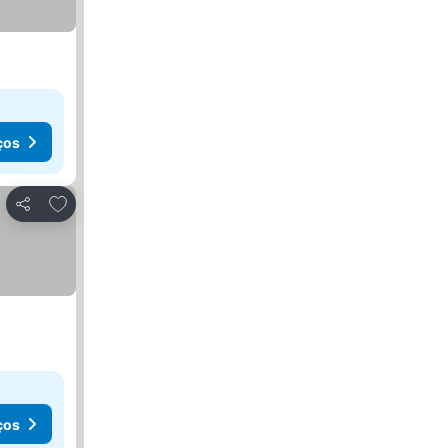
ços
Adicionar aos favoritos
Partilhar
ços