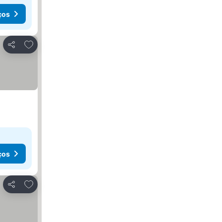
ços
Adicionar aos favoritos
Partilhar
ços
Adicionar aos favoritos
Partilhar