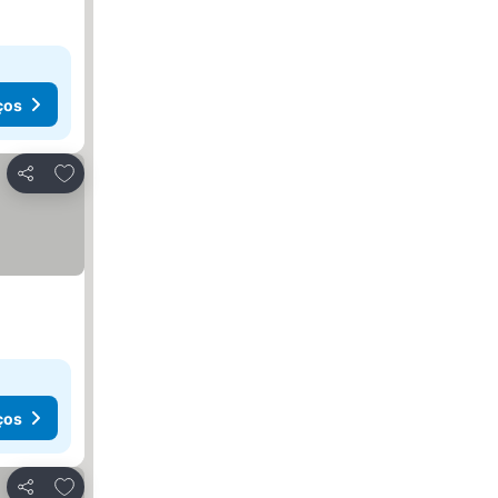
ços
Adicionar aos favoritos
Partilhar
ços
Adicionar aos favoritos
Partilhar