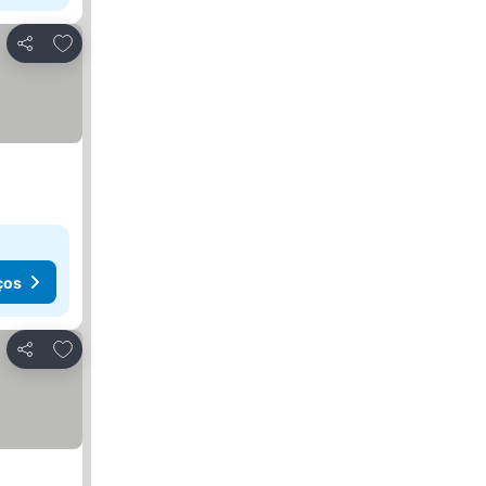
Adicionar aos favoritos
Partilhar
ços
Adicionar aos favoritos
Partilhar