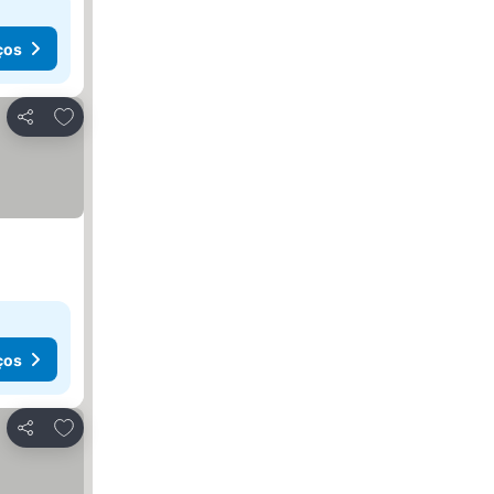
ços
Adicionar aos favoritos
Partilhar
ços
Adicionar aos favoritos
Partilhar