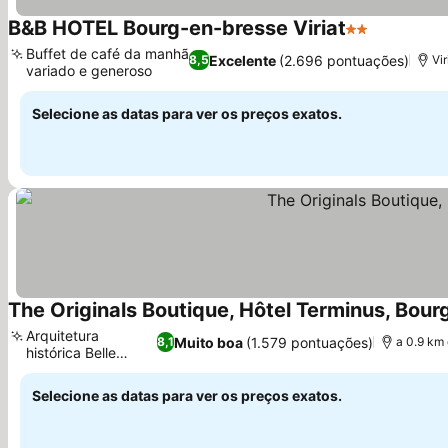
B&B HOTEL Bourg-en-bresse Viriat
2 Estrelas
Buffet de café da manhã
Excelente
(2.696 pontuações)
8,5
Vi
variado e generoso
Selecione as datas para ver os preços exatos.
The Originals Boutique, Hôtel Terminus, Bou
Arquitetura
Muito boa
(1.579 pontuações)
8,1
a 0.9 km
histórica Belle
Époque
Selecione as datas para ver os preços exatos.