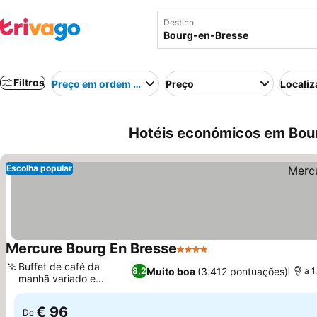
Destino
Filtros
Preço em ordem crescente
Preço
Localiz
Hotéis económicos em Bou
Escolha popular
Mercure Bourg En Bresse
4 Estrelas
Buffet de café da
Muito boa
(3.412 pontuações)
8,2
a 1
manhã variado e
gourmet
€ 96
De