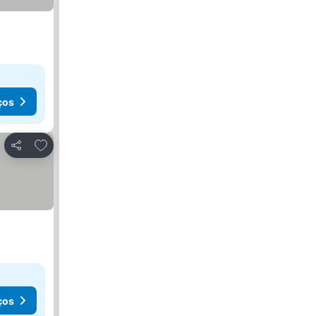
ços
Adicionar aos favoritos
Partilhar
ços