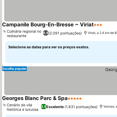
Campanile Bourg-En-Bresse ~ Viriat
3 Estrelas
Culinária regional no
(2.091 pontuações)
6,9
Viriat, a 2.4 km de
restaurante
Selecione as datas para ver os preços exatos.
Escolha popular
Georges Blanc Parc & Spa
5 Estrelas
Cenário de vila
Excelente
(1.831 pontuações)
8,9
Vonnas, 
histórica e luxuosa