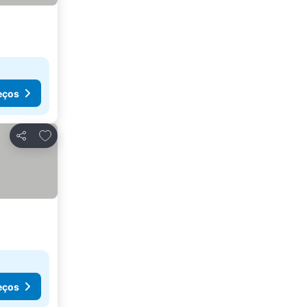
eços
Adicionar aos favoritos
Partilhar
eços