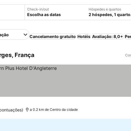
Check-in/out
Hóspedes e quartos
Escolha as datas
2 hóspedes, 1 quarto
ação
Cancelamento gratuito
Hotéis
Avaliação: 8,0+
Pe
rges, França
Com
 pontuações)
a 0.2 km de Centro da cidade