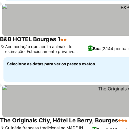
B&B HOTEL Bourges 1
2 Estrelas
Acomodação que aceita animais de
Boa
(2.144 pontua
7,6
estimação, Estacionamento privativo
seguro no local
Selecione as datas para ver os preços exatos.
The Originals City, Hôtel Le Berry, Bourges
3 Est
Culinária francesa tradicional no MADE IN