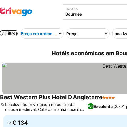
Destino
Filtros
Preço em ordem crescente
Preço
Localiz
Hotéis económicos em Bou
Best Western Plus Hotel D'Angleterre
4 Estrelas
Localização privilegiada no centro da
Excelente
(2.791
9,0
cidade medieval, Café da manhã caseiro
com produtos locais
€ 134
De