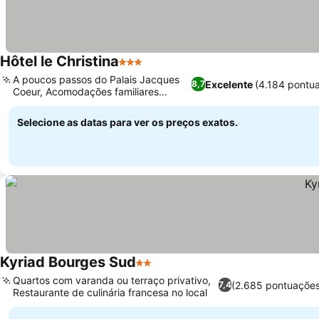
Hôtel le Christina
3 Estrelas
A poucos passos do Palais Jacques
Excelente
(4.184 pontu
8,7
Coeur, Acomodações familiares
dedicadas
Selecione as datas para ver os preços exatos.
Kyriad Bourges Sud
2 Estrelas
Quartos com varanda ou terraço privativo,
(2.685 pontuações
7,4
Restaurante de culinária francesa no local