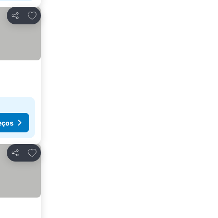
Adicionar aos favoritos
Partilhar
eços
Adicionar aos favoritos
Partilhar