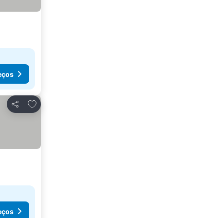
eços
Adicionar aos favoritos
Partilhar
eços