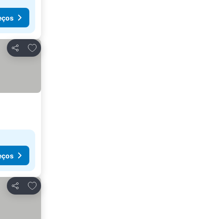
eços
Adicionar aos favoritos
Partilhar
eços
Adicionar aos favoritos
Partilhar