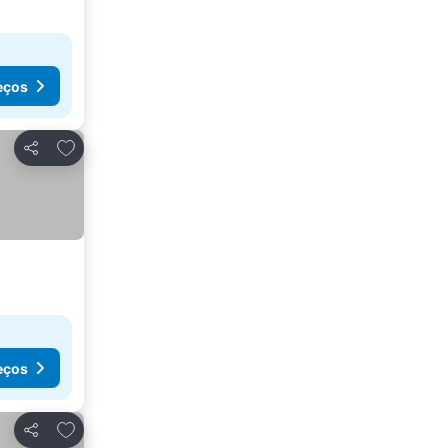
eços
Adicionar aos favoritos
Partilhar
eços
Adicionar aos favoritos
Partilhar