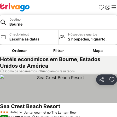
Favoritos
Iniciar
Me
Destino
Bourne
Check-in/out
Hóspedes e quartos
Escolha as datas
2 hóspedes, 1 quarto.
Ordenar
Filtrar
Mapa
Hotéis económicos em Bourne, Estados
Unidos da América
Como os pagamentos influenciam os resultados
Partilhar
Ad
Sea Crest Beach Resort
Hotel
Jantar gourmet no The Lantern Room
3 Estrelas