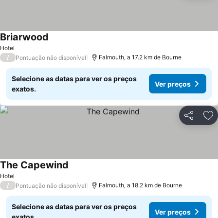
Briarwood
Hotel
/
Falmouth, a 17.2 km de Bourne
Pontuação não disponível
Selecione as datas para ver os preços
Ver preços
exatos.
Partilhar
Ad
The Capewind
Hotel
/
Falmouth, a 18.2 km de Bourne
Pontuação não disponível
Selecione as datas para ver os preços
Ver preços
exatos.