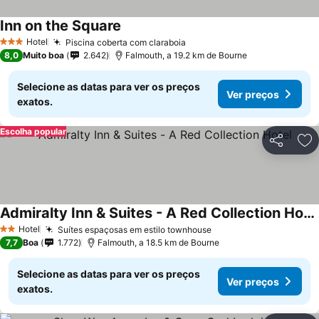
Inn on the Square
Hotel
Piscina coberta com claraboia
3 Estrelas
8,0
Muito boa
2.642
Falmouth, a 19.2 km de Bourne
Selecione as datas para ver os preços
Ver preços
exatos.
Escolha popular
Partilhar
Ad
Admiralty Inn & Suites - A Red Collection Hotel
Hotel
Suítes espaçosas em estilo townhouse
2 Estrelas
7,7
Boa
1.772
Falmouth, a 18.5 km de Bourne
Selecione as datas para ver os preços
Ver preços
exatos.