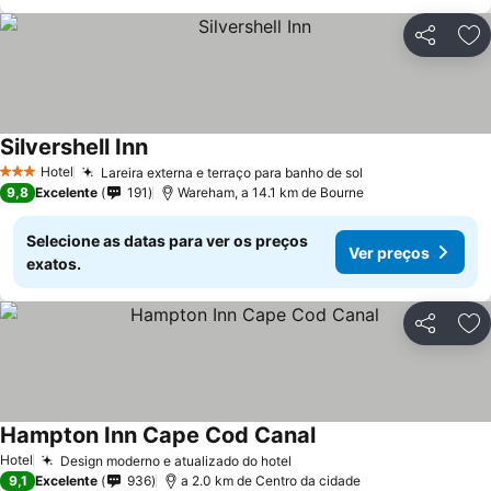
Partilhar
Ad
Silvershell Inn
Hotel
Lareira externa e terraço para banho de sol
3 Estrelas
9,8
Excelente
191
Wareham, a 14.1 km de Bourne
Selecione as datas para ver os preços
Ver preços
exatos.
Partilhar
Ad
Hampton Inn Cape Cod Canal
Hotel
Design moderno e atualizado do hotel
9,1
Excelente
936
a 2.0 km de Centro da cidade