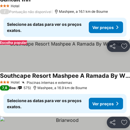
Hotel
3 Estrelas
/
Mashpee, a 16.1 km de Bourne
Pontuação não disponível
Selecione as datas para ver os preços
Ver preços
exatos.
Escolha popular
Partilhar
Ad
Southcape Resort Mashpee A Ramada By Wyndham
Hotel
Piscinas internas e externas
3 Estrelas
7,8
Boa
575
Mashpee, a 16.9 km de Bourne
Selecione as datas para ver os preços
Ver preços
exatos.
Partilhar
Ad