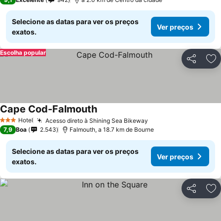
Selecione as datas para ver os preços
Ver preços
exatos.
Escolha popular
Partilhar
Ad
Cape Cod-Falmouth
Hotel
Acesso direto à Shining Sea Bikeway
3 Estrelas
7,9
Boa
2.543
Falmouth, a 18.7 km de Bourne
Selecione as datas para ver os preços
Ver preços
exatos.
Partilhar
Ad