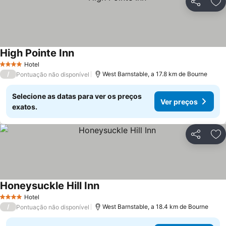
Partilhar
Ad
High Pointe Inn
Hotel
4 Estrelas
/
West Barnstable, a 17.8 km de Bourne
Pontuação não disponível
Selecione as datas para ver os preços
Ver preços
exatos.
Partilhar
Ad
Honeysuckle Hill Inn
Hotel
4 Estrelas
/
West Barnstable, a 18.4 km de Bourne
Pontuação não disponível