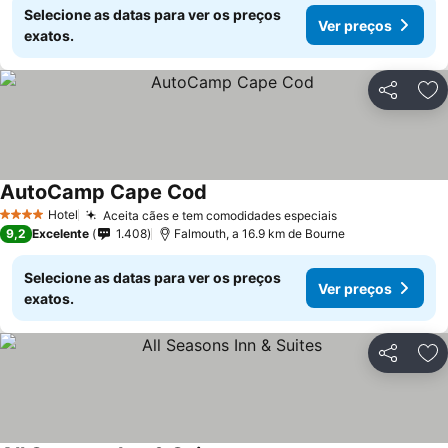
Selecione as datas para ver os preços
Ver preços
exatos.
Partilhar
Ad
AutoCamp Cape Cod
Hotel
Aceita cães e tem comodidades especiais
4 Estrelas
9,2
Excelente
1.408
Falmouth, a 16.9 km de Bourne
Selecione as datas para ver os preços
Ver preços
exatos.
Partilhar
Ad