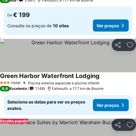
7,8
Boa
2.691
Falmouth, a 11.7 km de Bourne
€ 199
De
Consulte os preços de
10 sites
Ver preços
Partilhar
Ad
Green Harbor Waterfront Lodging
Hotel
Piscina externa aquecida e piscina infantil
3 Estrelas
8,6
Excelente
1.148
Falmouth, a 17.7 km de Bourne
Selecione as datas para ver os preços
Ver preços
exatos.
Escolha popular
Partilhar
Ad