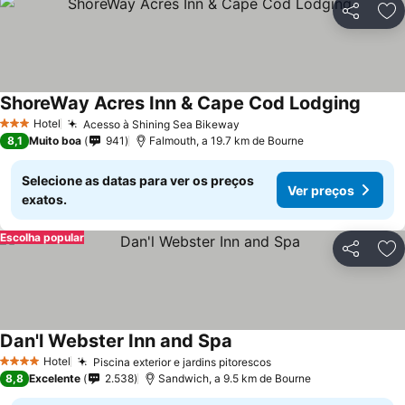
Partilhar
Ad
ShoreWay Acres Inn & Cape Cod Lodging
Hotel
Acesso à Shining Sea Bikeway
3 Estrelas
8,1
Muito boa
941
Falmouth, a 19.7 km de Bourne
Selecione as datas para ver os preços
Ver preços
exatos.
Escolha popular
Partilhar
Ad
Dan'l Webster Inn and Spa
Hotel
Piscina exterior e jardins pitorescos
4 Estrelas
8,8
Excelente
2.538
Sandwich, a 9.5 km de Bourne