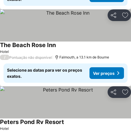
Partilhar
Ad
The Beach Rose Inn
Hotel
/
Falmouth, a 13.1 km de Bourne
Pontuação não disponível
Selecione as datas para ver os preços
Ver preços
exatos.
Partilhar
Ad
Peters Pond Rv Resort
Hotel