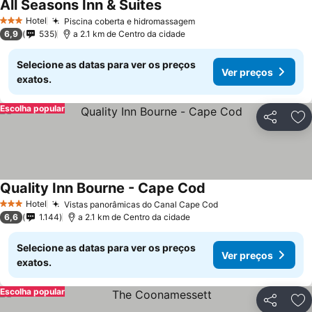
All Seasons Inn & Suites
Hotel
Piscina coberta e hidromassagem
3 Estrelas
6,9
535
a 2.1 km de Centro da cidade
Selecione as datas para ver os preços
Ver preços
exatos.
Escolha popular
Partilhar
Ad
Quality Inn Bourne - Cape Cod
Hotel
Vistas panorâmicas do Canal Cape Cod
3 Estrelas
6,6
1.144
a 2.1 km de Centro da cidade
Selecione as datas para ver os preços
Ver preços
exatos.
Escolha popular
Partilhar
Ad