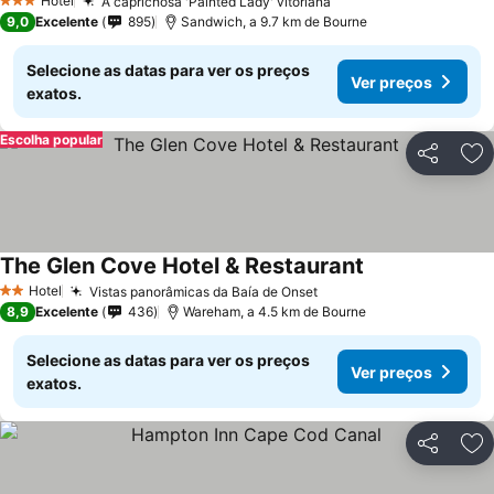
Hotel
A caprichosa 'Painted Lady' vitoriana
3 Estrelas
9,0
Excelente
895
Sandwich, a 9.7 km de Bourne
Selecione as datas para ver os preços
Ver preços
exatos.
Escolha popular
Partilhar
Ad
The Glen Cove Hotel & Restaurant
Hotel
Vistas panorâmicas da Baía de Onset
2 Estrelas
8,9
Excelente
436
Wareham, a 4.5 km de Bourne
Selecione as datas para ver os preços
Ver preços
exatos.
Partilhar
Ad