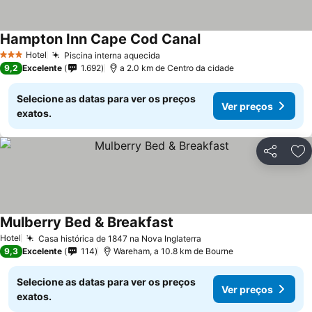
Hampton Inn Cape Cod Canal
Hotel
Piscina interna aquecida
3 Estrelas
9,2
Excelente
1.692
a 2.0 km de Centro da cidade
Selecione as datas para ver os preços
Ver preços
exatos.
Partilhar
Ad
Mulberry Bed & Breakfast
Hotel
Casa histórica de 1847 na Nova Inglaterra
9,3
Excelente
114
Wareham, a 10.8 km de Bourne
Selecione as datas para ver os preços
Ver preços
exatos.