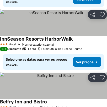
exatos.
Partilhar
Ad
InnSeason Resorts HarborWalk
Hotel
Piscina exterior sazonal
3 Estrelas
8,7
Excelente
1.476
Falmouth, a 19.5 km de Bourne
Selecione as datas para ver os preços
Ver preços
exatos.
Partilhar
Ad
Belfry Inn and Bistro