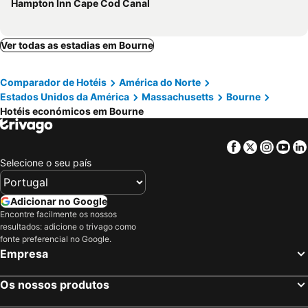
Hampton Inn Cape Cod Canal
Ver todas as estadias em Bourne
Comparador de Hotéis
América do Norte
Estados Unidos da América
Massachusetts
Bourne
Hotéis económicos em Bourne
Facebook
Twitter
Insta
Yo
Selecione o seu país
Adicionar no Google
Encontre facilmente os nossos
resultados: adicione o trivago como
fonte preferencial no Google.
Empresa
Os nossos produtos