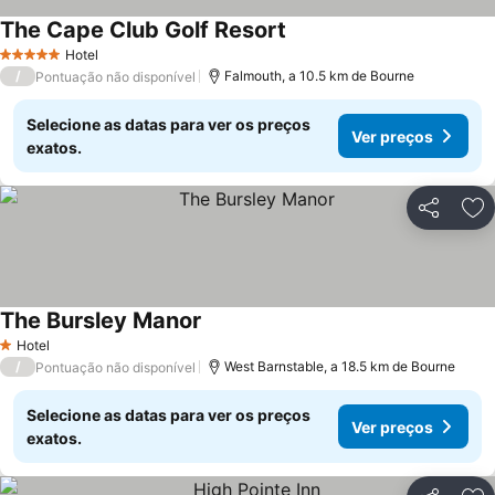
The Cape Club Golf Resort
Hotel
5 Estrelas
/
Falmouth, a 10.5 km de Bourne
Pontuação não disponível
Selecione as datas para ver os preços
Ver preços
exatos.
Partilhar
Ad
The Bursley Manor
Hotel
1 Estrelas
/
West Barnstable, a 18.5 km de Bourne
Pontuação não disponível
Selecione as datas para ver os preços
Ver preços
exatos.