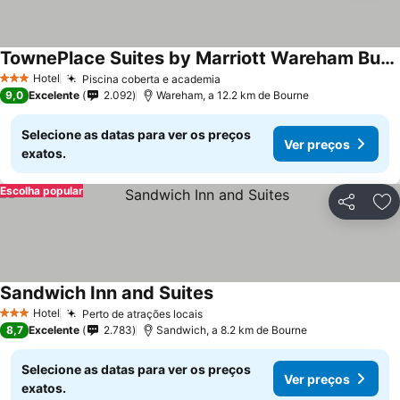
TownePlace Suites by Marriott Wareham Buzzards Bay
Hotel
Piscina coberta e academia
3 Estrelas
9,0
Excelente
2.092
Wareham, a 12.2 km de Bourne
Selecione as datas para ver os preços
Ver preços
exatos.
Escolha popular
Partilhar
Ad
Sandwich Inn and Suites
Hotel
Perto de atrações locais
3 Estrelas
8,7
Excelente
2.783
Sandwich, a 8.2 km de Bourne
Selecione as datas para ver os preços
Ver preços
exatos.