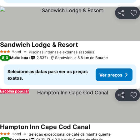
Partilhar
Ad
Sandwich Lodge & Resort
Hotel
Piscinas internas e externas sazonais
3 Estrelas
8,0
Muito boa
2.537
Sandwich, a 8.8 km de Bourne
Selecione as datas para ver os preços
Ver preços
exatos.
Escolha popular
Partilhar
Ad
Hampton Inn Cape Cod Canal
Hotel
Seleção excepcional de café da manhã quente
3 Estrelas
9,1
Excelente
942
a 2.0 km de Centro da cidade