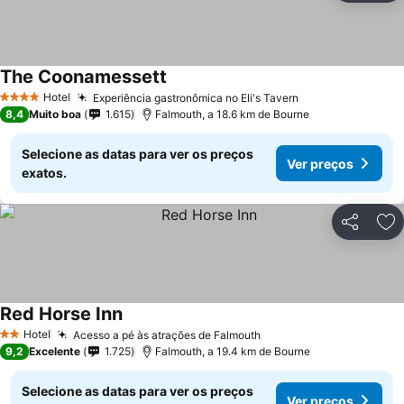
The Coonamessett
Hotel
Experiência gastronômica no Eli's Tavern
4 Estrelas
8,4
Muito boa
1.615
Falmouth, a 18.6 km de Bourne
Selecione as datas para ver os preços
Ver preços
exatos.
Partilhar
Ad
Red Horse Inn
Hotel
Acesso a pé às atrações de Falmouth
2 Estrelas
9,2
Excelente
1.725
Falmouth, a 19.4 km de Bourne
Selecione as datas para ver os preços
Ver preços