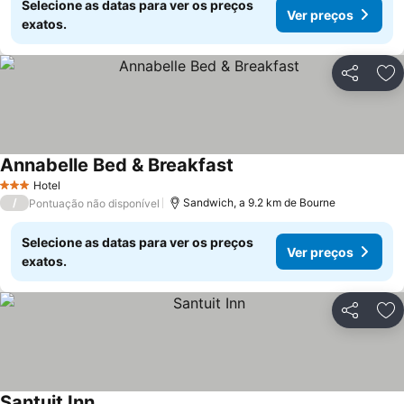
Selecione as datas para ver os preços
Ver preços
exatos.
Partilhar
Ad
Annabelle Bed & Breakfast
Hotel
3 Estrelas
/
Sandwich, a 9.2 km de Bourne
Pontuação não disponível
Selecione as datas para ver os preços
Ver preços
exatos.
Partilhar
Ad
Santuit Inn