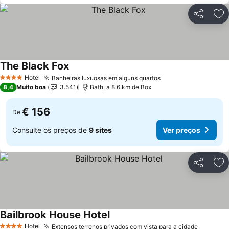
Partilhar
Ad
The Black Fox
Hotel
Banheiras luxuosas em alguns quartos
4 Estrelas
8,4
Muito boa
3.541
Bath, a 8.6 km de Box
€ 156
De
Consulte os preços de
9 sites
Ver preços
Partilhar
Ad
Bailbrook House Hotel
Hotel
Extensos terrenos privados com vista para a cidade