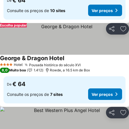
€ 64
De
Consulte os preços de
10 sites
Ver preços
Escolha popular
Partilhar
Ad
George & Dragon Hotel
Hotel
Pousada histórica do século XVI
4 Estrelas
8,0
Muito boa
1.412
Rowde, a 16.5 km de Box
€ 64
De
Consulte os preços de
7 sites
Ver preços
Partilhar
Ad