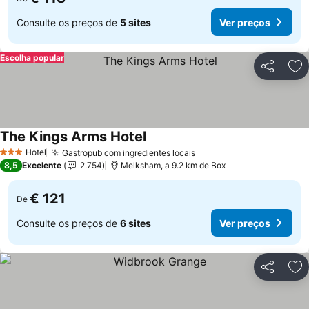
Consulte os preços de
5 sites
Ver preços
Escolha popular
Partilhar
Ad
The Kings Arms Hotel
Hotel
Gastropub com ingredientes locais
3 Estrelas
8,5
Excelente
2.754
Melksham, a 9.2 km de Box
€ 121
De
Consulte os preços de
6 sites
Ver preços
Partilhar
Ad