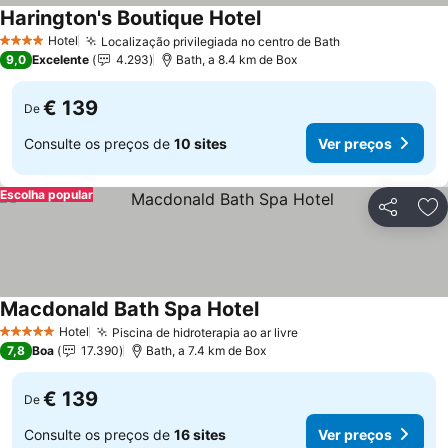
Harington's Boutique Hotel
Hotel
Localização privilegiada no centro de Bath
4 Estrelas
9,0
Excelente
4.293
Bath, a 8.4 km de Box
€ 139
De
Consulte os preços de
10 sites
Ver preços
Escolha popular
Partilhar
Ad
Macdonald Bath Spa Hotel
Hotel
Piscina de hidroterapia ao ar livre
5 Estrelas
7,8
Boa
17.390
Bath, a 7.4 km de Box
€ 139
De
Consulte os preços de
16 sites
Ver preços