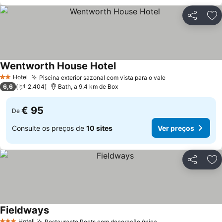
Partilhar
Ad
Wentworth House Hotel
Hotel
Piscina exterior sazonal com vista para o vale
2 Estrelas
6,6
2.404
Bath, a 9.4 km de Box
€ 95
De
Consulte os preços de
10 sites
Ver preços
Partilhar
Ad
Fieldways
Hotel
Restaurante Poets com decoração única