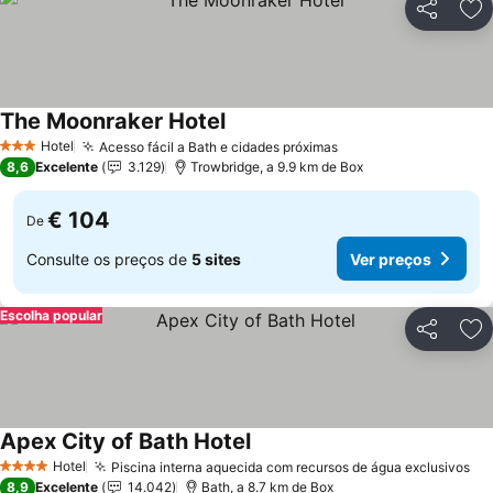
Partilhar
Ad
The Moonraker Hotel
Hotel
Acesso fácil a Bath e cidades próximas
3 Estrelas
8,6
Excelente
3.129
Trowbridge, a 9.9 km de Box
€ 104
De
Consulte os preços de
5 sites
Ver preços
Escolha popular
Partilhar
Ad
Apex City of Bath Hotel
Hotel
Piscina interna aquecida com recursos de água exclusivos
4 Estrelas
8,9
Excelente
14.042
Bath, a 8.7 km de Box