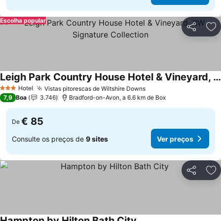
Escolha popular
Partilhar
Ad
Leigh Park Country House Hotel & Vineyard, BW Signature Collection
Hotel
Vistas pitorescas de Wiltshire Downs
3 Estrelas
7,9
Boa
3.746
Bradford-on-Avon, a 6.6 km de Box
€ 85
De
Consulte os preços de
9 sites
Ver preços
Partilhar
Ad
Hampton by Hilton Bath City