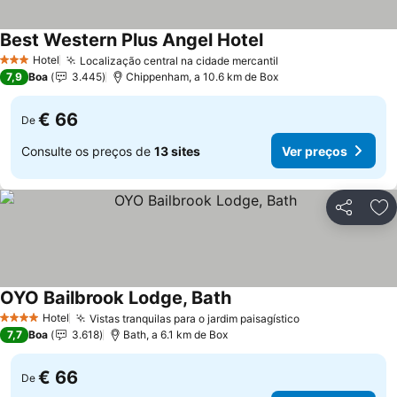
Best Western Plus Angel Hotel
Hotel
Localização central na cidade mercantil
3 Estrelas
7,9
Boa
3.445
Chippenham, a 10.6 km de Box
€ 66
De
Consulte os preços de
13 sites
Ver preços
Partilhar
Ad
OYO Bailbrook Lodge, Bath
Hotel
Vistas tranquilas para o jardim paisagístico
4 Estrelas
7,7
Boa
3.618
Bath, a 6.1 km de Box
€ 66
De