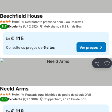
Beechfield House
Hotel
Restaurante premiado com 2 AA Rosettes
4 Estrelas
8,7
Excelente
2.552
Melksham, a 8.2 km de Box
€ 115
De
Consulte os preços de
6 sites
Ver preços
Partilhar
Ad
Neeld Arms
Hotel
Pousada rural histórica de pedra do século XVII
4 Estrelas
9,0
Excelente
1.308
Chippenham, a 12.1 km de Box
€ 118
De