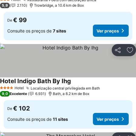
3 Estrelas
5,9
2.110
Trowbridge, a 10.6 km de Box
€ 99
De
Consulte os preços de
7 sites
Ver preços
Partilhar
Ad
Hotel Indigo Bath By Ihg
Hotel
Localização central privilegiada em Bath
4 Estrelas
9,0
Excelente
6.931
Bath, a 8.2 km de Box
€ 102
De
Consulte os preços de
11 sites
Ver preços