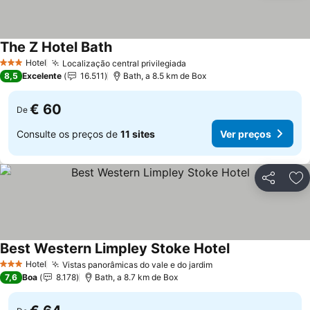
The Z Hotel Bath
Hotel
Localização central privilegiada
3 Estrelas
8,5
Excelente
16.511
Bath, a 8.5 km de Box
€ 60
De
Consulte os preços de
11 sites
Ver preços
Partilhar
Ad
Best Western Limpley Stoke Hotel
Hotel
Vistas panorâmicas do vale e do jardim
3 Estrelas
7,6
Boa
8.178
Bath, a 8.7 km de Box