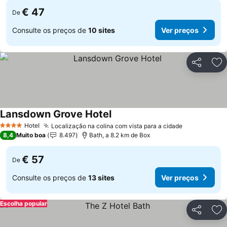
€ 47
De
Consulte os preços de
10 sites
Ver preços
Partilhar
Ad
Lansdown Grove Hotel
Hotel
Localização na colina com vista para a cidade
4 Estrelas
8,4
Muito boa
8.497
Bath, a 8.2 km de Box
€ 57
De
Consulte os preços de
13 sites
Ver preços
Escolha popular
Partilhar
Ad