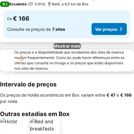
4 Estrelas
9,1
Excelente
5.914
Bath, a 6.0 km de Box
€ 166
De
Consulte os preços de
7 sites
Ver preços
Mostrar mais
Os preços e a disponibilidade que recebemos dos sites de reserva
mudam frequentemente. Como tal, pode haver diferenças entre as
ofertas que consulta no trivago e os preços que estão disponíveis
nos sites de reserva.
Intervalo de preços
Os preços de hotéis económicos em Box variam entre
‎€ 47
e
‎€ 166
por noite.
Outras estadias em Box