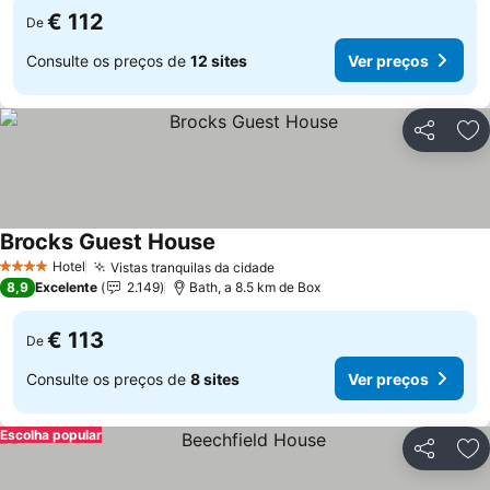
€ 112
De
Consulte os preços de
12 sites
Ver preços
Partilhar
Ad
Brocks Guest House
Hotel
Vistas tranquilas da cidade
4 Estrelas
8,9
Excelente
2.149
Bath, a 8.5 km de Box
€ 113
De
Consulte os preços de
8 sites
Ver preços
Escolha popular
Partilhar
Ad