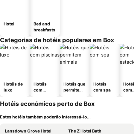
Hotel
Bed and
breakfasts
Categorias de hotéis populares em Box
Hotéis de
Hotéis
Hotéis que
Hotéis
Hoté
luxo
com
permitem
com spa
com
piscinas
animais
esta
ment
Hotéis económicos perto de Box
Estes hotéis também poderão interessá-lo...
Lansdown Grove Hotel
The Z Hotel Bath