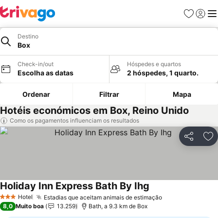
Favoritos
Iniciar
Me
Destino
Box
Check-in/out
Hóspedes e quartos
Escolha as datas
2 hóspedes, 1 quarto.
Ordenar
Filtrar
Mapa
Hotéis económicos em Box, Reino Unido
Como os pagamentos influenciam os resultados
Partilhar
Ad
Holiday Inn Express Bath By Ihg
Hotel
Estadias que aceitam animais de estimação
3 Estrelas
8,0
Muito boa
13.259
Bath, a 9.3 km de Box