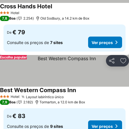
Cross Hands Hotel
Hotel
3 Estrelas
7,8
Boa
2.254
Old Sodbury, a 14.2 km de Box
€ 79
De
Consulte os preços de
7 sites
Ver preços
Escolha popular
Partilhar
Ad
Best Western Compass Inn
Hotel
Layout labiríntico único
3 Estrelas
7,9
Boa
2.182
Tormarton, a 12.0 km de Box
€ 83
De
Consulte os preços de
9 sites
Ver preços