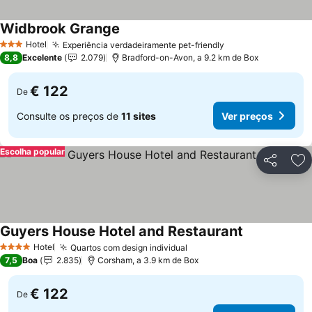
Widbrook Grange
Hotel
Experiência verdadeiramente pet-friendly
3 Estrelas
8,8
Excelente
2.079
Bradford-on-Avon, a 9.2 km de Box
€ 122
De
Consulte os preços de
11 sites
Ver preços
Escolha popular
Partilhar
Ad
Guyers House Hotel and Restaurant
Hotel
Quartos com design individual
4 Estrelas
7,5
Boa
2.835
Corsham, a 3.9 km de Box
€ 122
De