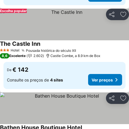
Escolha popular
Partilhar
Ad
The Castle Inn
Hotel
Pousada histórica do século XII
3 Estrelas
8,6
Excelente
2.602
Castle Combe, a 8.9 km de Box
€ 142
De
Consulte os preços de
4 sites
Ver preços
Partilhar
Ad
Bathen House Boutique Hotel