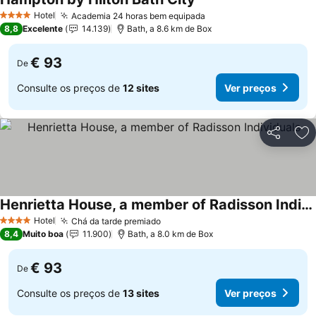
Hotel
Academia 24 horas bem equipada
4 Estrelas
8,8
Excelente
14.139
Bath, a 8.6 km de Box
€ 93
De
Consulte os preços de
12 sites
Ver preços
Partilhar
Ad
Henrietta House, a member of Radisson Individuals
Hotel
Chá da tarde premiado
4 Estrelas
8,4
Muito boa
11.900
Bath, a 8.0 km de Box
€ 93
De
Consulte os preços de
13 sites
Ver preços