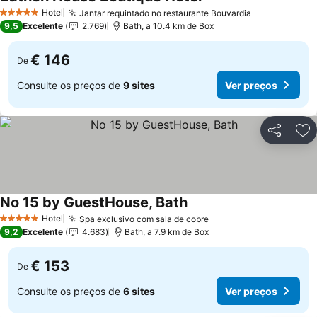
Hotel
Jantar requintado no restaurante Bouvardia
5 Estrelas
9,5
Excelente
2.769
Bath, a 10.4 km de Box
€ 146
De
Consulte os preços de
9 sites
Ver preços
Partilhar
Ad
No 15 by GuestHouse, Bath
Hotel
Spa exclusivo com sala de cobre
5 Estrelas
9,2
Excelente
4.683
Bath, a 7.9 km de Box
€ 153
De
Consulte os preços de
6 sites
Ver preços