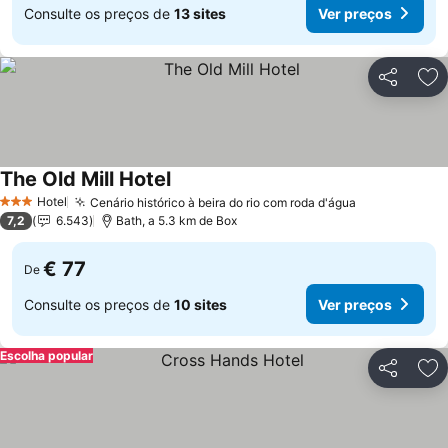
Consulte os preços de
13 sites
Ver preços
Partilhar
Ad
The Old Mill Hotel
Hotel
Cenário histórico à beira do rio com roda d'água
3 Estrelas
7,2
6.543
Bath, a 5.3 km de Box
€ 77
De
Consulte os preços de
10 sites
Ver preços
Escolha popular
Partilhar
Ad