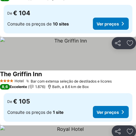
€ 104
De
Consulte os preços de
10 sites
Ver preços
Partilhar
Ad
The Griffin Inn
Hotel
Bar com extensa seleção de destilados e licores
4 Estrelas
8,6
Excelente
1.876
Bath, a 8.6 km de Box
€ 105
De
Consulte os preços de
1 site
Ver preços
Partilhar
Ad