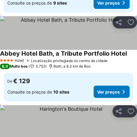
Consulte os preços de
9 sites
Ver preços
Partilhar
Ad
Abbey Hotel Bath, a Tribute Portfolio Hotel
Hotel
Localização privilegiada no centro da cidade
4 Estrelas
8,3
Muito boa
5.752
Bath, a 8.3 km de Box
€ 129
De
Consulte os preços de
10 sites
Ver preços
Partilhar
Ad