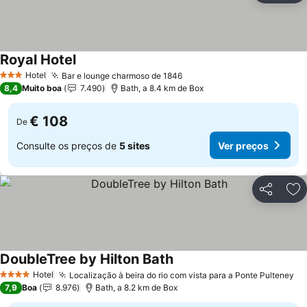
Royal Hotel
Hotel
Bar e lounge charmoso de 1846
3 Estrelas
8,4
Muito boa
7.490
Bath, a 8.4 km de Box
€ 108
De
Consulte os preços de
5 sites
Ver preços
Partilhar
Ad
DoubleTree by Hilton Bath
Hotel
Localização à beira do rio com vista para a Ponte Pulteney
4 Estrelas
7,9
Boa
8.976
Bath, a 8.2 km de Box