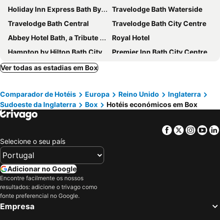
Holiday Inn Express Bath By Ihg
Travelodge Bath Waterside
Travelodge Bath Central
Travelodge Bath City Centre
Abbey Hotel Bath, a Tribute Portfolio Hotel
Royal Hotel
Hampton by Hilton Bath City
Premier Inn Bath City Centre
The Roseate Villa Bath
The Manor House Hotel and Golf Club
Ver todas as estadias em Box
Travelodge Chippenham
The Old Mill Hotel
Comparador de Hotéis
Europa
Reino Unido
Inglaterra
Bailbrook House Hotel
Hotel Indigo Bath By Ihg
Sudoeste da Inglaterra
Box
Hotéis económicos em Box
DoubleTree by Hilton Bath
Apex City of Bath Hotel
Wentworth House Hotel
Prince of Wales Hotel
Facebook
Twitter
Insta
Yo
Lucknam Park, Emblems Collection
The White Hart
Selecione o seu país
Eight
The Griffin Inn
Best Western Limpley Stoke Hotel
OYO Bailbrook Lodge, Bath
Adicionar no Google
Encontre facilmente os nossos
No 15 by GuestHouse, Bath
The Kennard
resultados: adicione o trivago como
The Gainsborough Bath Spa
Glenade
fonte preferencial no Google.
Empresa
Bathen House Boutique Hotel
Macdonald Bath Spa Hotel