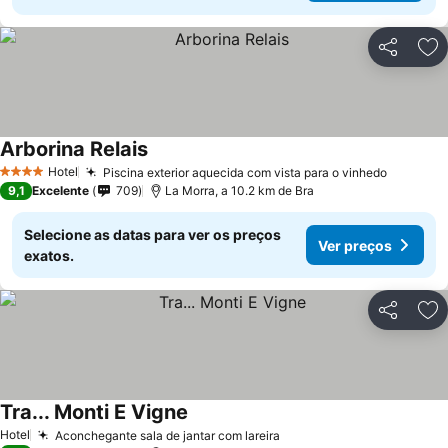
Partilhar
Ad
Arborina Relais
Hotel
Piscina exterior aquecida com vista para o vinhedo
4 Estrelas
9,1
Excelente
709
La Morra, a 10.2 km de Bra
Selecione as datas para ver os preços
Ver preços
exatos.
Partilhar
Ad
Tra... Monti E Vigne
Hotel
Aconchegante sala de jantar com lareira