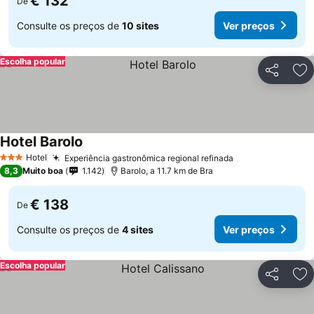
€ 132
De
Consulte os preços de
10 sites
Ver preços
Escolha popular
Partilhar
Ad
Hotel Barolo
Hotel
Experiência gastronômica regional refinada
3 Estrelas
8,3
Muito boa
1.142
Barolo, a 11.7 km de Bra
€ 138
De
Consulte os preços de
4 sites
Ver preços
Escolha popular
Partilhar
Ad