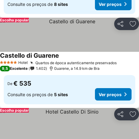
Consulte os preços de
8 sites
Ver preços
Escolha popular
Partilhar
Ad
Castello di Guarene
Hotel
Quartos de época autenticamente preservados
5 Estrelas
9,5
Excelente
1.402
Guarene, a 14.9 km de Bra
€ 535
De
Consulte os preços de
5 sites
Ver preços
Escolha popular
Partilhar
Ad