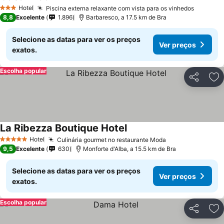
Hotel
Piscina externa relaxante com vista para os vinhedos
3 Estrelas
8,8
Excelente
1.896
Barbaresco, a 17.5 km de Bra
Selecione as datas para ver os preços
Ver preços
exatos.
Escolha popular
Partilhar
Ad
La Ribezza Boutique Hotel
Hotel
Culinária gourmet no restaurante Moda
5 Estrelas
9,5
Excelente
630
Monforte d'Alba, a 15.5 km de Bra
Selecione as datas para ver os preços
Ver preços
exatos.
Escolha popular
Partilhar
Ad