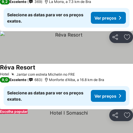
9,2
Excelente
369
La Morra, a 7.3 km de Bra
Selecione as datas para ver os preços
Ver preços
exatos.
Partilhar
Ad
Réva Resort
Hotel
Jantar com estrela Michelin no FRE
9,0
Excelente
683
Monforte d'Alba, a 16.8 km de Bra
Selecione as datas para ver os preços
Ver preços
exatos.
Escolha popular
Partilhar
Ad