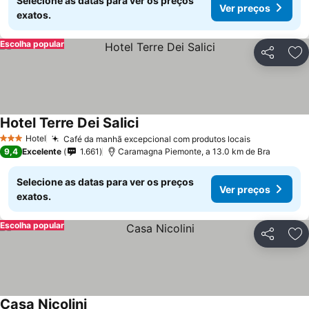
Selecione as datas para ver os preços
Ver preços
exatos.
Escolha popular
Partilhar
Ad
Hotel Terre Dei Salici
Hotel
Café da manhã excepcional com produtos locais
3 Estrelas
9,4
Excelente
1.661
Caramagna Piemonte, a 13.0 km de Bra
Selecione as datas para ver os preços
Ver preços
exatos.
Escolha popular
Partilhar
Ad
Casa Nicolini