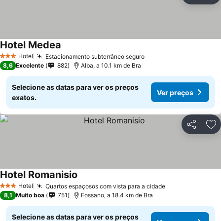
Hotel Medea
Hotel
Estacionamento subterrâneo seguro
3 Estrelas
8,6
Excelente
882
Alba, a 10.1 km de Bra
Selecione as datas para ver os preços
Ver preços
exatos.
Partilhar
Ad
Hotel Romanisio
Hotel
Quartos espaçosos com vista para a cidade
3 Estrelas
8,1
Muito boa
751
Fossano, a 18.4 km de Bra
Selecione as datas para ver os preços