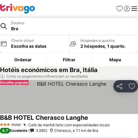
Favoritos
Iniciar
Me
Destino
Bra
Check-in/out
Hóspedes e quartos
Escolha as datas
2 hóspedes, 1 quarto.
Ordenar
Filtrar
Mapa
Hotéis económicos em Bra, Itália
Como os pagamentos influenciam os resultados
Escolha popular
Partilhar
Ad
B&B HOTEL Cherasco Langhe
Hotel
Café da manhã farto com especialidades locais
3 Estrelas
8,7
Excelente
3.580
Cherasco, a 7.1 km de Bra