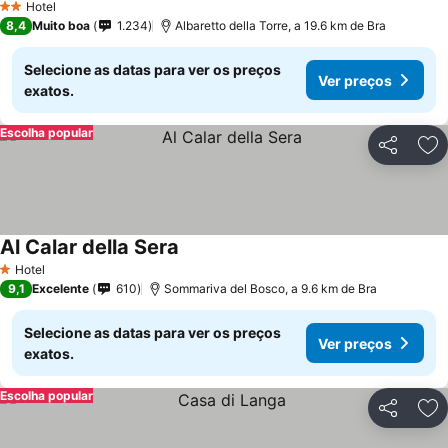
Hotel
2 Estrelas
8,4
Muito boa
1.234
Albaretto della Torre, a 19.6 km de Bra
Selecione as datas para ver os preços
Ver preços
exatos.
Escolha popular
Partilhar
Ad
Al Calar della Sera
Hotel
1 Estrelas
9,1
Excelente
610
Sommariva del Bosco, a 9.6 km de Bra
Selecione as datas para ver os preços
Ver preços
exatos.
Escolha popular
Partilhar
Ad