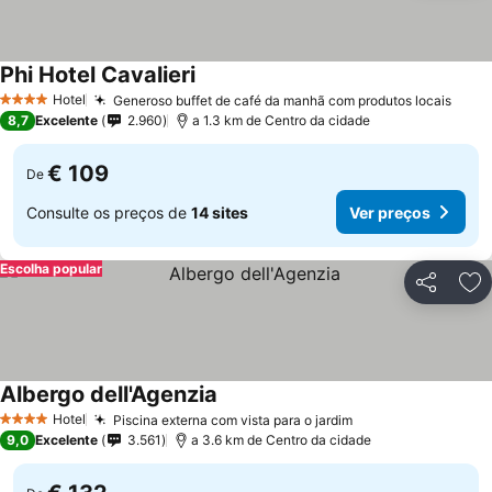
Phi Hotel Cavalieri
Hotel
Generoso buffet de café da manhã com produtos locais
4 Estrelas
8,7
Excelente
2.960
a 1.3 km de Centro da cidade
€ 109
De
Consulte os preços de
14 sites
Ver preços
Escolha popular
Partilhar
Ad
Albergo dell'Agenzia
Hotel
Piscina externa com vista para o jardim
4 Estrelas
9,0
Excelente
3.561
a 3.6 km de Centro da cidade