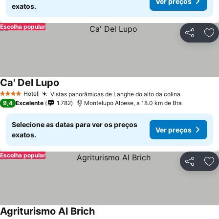
Ver preços
exatos.
Escolha popular
Partilhar
Ad
Ca' Del Lupo
Hotel
Vistas panorâmicas de Langhe do alto da colina
4 Estrelas
9,4
Excelente
1.782
Montelupo Albese, a 18.0 km de Bra
Selecione as datas para ver os preços
Ver preços
exatos.
Escolha popular
Partilhar
Ad
Agriturismo Al Brich