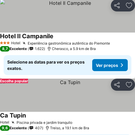
Partilhar
Ad
Hotel Il Campanile
Hotel
Experiência gastronômica autêntica do Piemonte
3 Estrelas
8,7
Excelente
1.622
Cherasco, a 5.9 km de Bra
Selecione as datas para ver os preços
Ver preços
exatos.
Escolha popular
Partilhar
Ad
Ca Tupin
Hotel
Piscina privada e jardim tranquilo
9,6
Excelente
407
Treiso, a 19.1 km de Bra