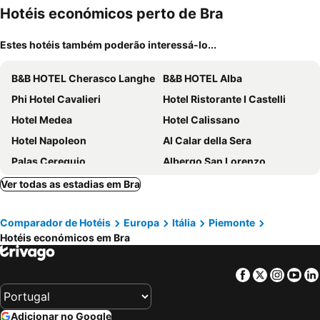
mento
Hotéis económicos perto de Bra
Estes hotéis também poderão interessá-lo...
B&B HOTEL Cherasco Langhe
B&B HOTEL Alba
Phi Hotel Cavalieri
Hotel Ristorante I Castelli
Hotel Medea
Hotel Calissano
Hotel Napoleon
Al Calar della Sera
Palas Cerequio
Albergo San Lorenzo
Castello di Guarene
Hotel Rioverde
Ver todas as estadias em Bra
Hotel Romanisio
Casa di Langa
Comparador de Hotéis
Europa
Itália
Piemonte
Hotéis económicos em Bra
Facebook
Twitter
Insta
Yo
Adicionar no Google