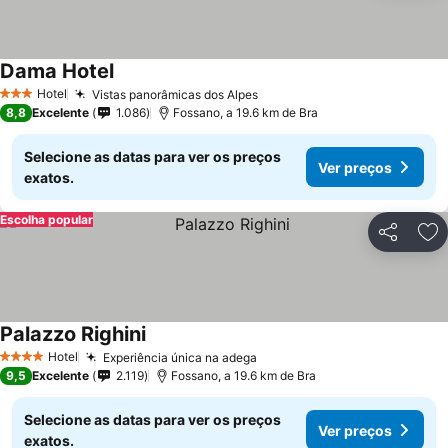
Dama Hotel
Hotel
Vistas panorâmicas dos Alpes
3 Estrelas
8,8
Excelente
1.086
Fossano, a 19.6 km de Bra
Selecione as datas para ver os preços
Ver preços
exatos.
Escolha popular
Partilhar
Ad
Palazzo Righini
Hotel
Experiência única na adega
4 Estrelas
9,5
Excelente
2.119
Fossano, a 19.6 km de Bra
Selecione as datas para ver os preços
Ver preços
exatos.