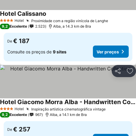
Hotel Calissano
Hotel
Proximidade com a região vinícola de Langhe
4 Estrelas
9,2
Excelente
2.523
Alba, a 14.3 km de Bra
€ 187
De
Consulte os preços de
9 sites
Ver preços
Partilhar
Ad
Hotel Giacomo Morra Alba - Handwritten Collection
Hotel
Inspiração artística cinematográfica vintage
4 Estrelas
9,2
Excelente
967
Alba, a 14.1 km de Bra
€ 257
De