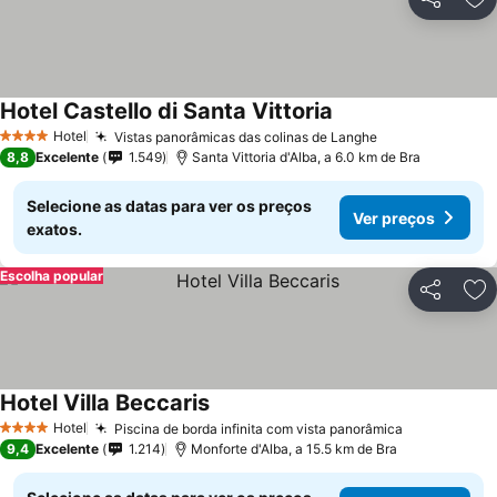
Partilhar
Ad
Hotel Castello di Santa Vittoria
Hotel
Vistas panorâmicas das colinas de Langhe
4 Estrelas
8,8
Excelente
1.549
Santa Vittoria d'Alba, a 6.0 km de Bra
Selecione as datas para ver os preços
Ver preços
exatos.
Escolha popular
Partilhar
Ad
Hotel Villa Beccaris
Hotel
Piscina de borda infinita com vista panorâmica
4 Estrelas
9,4
Excelente
1.214
Monforte d'Alba, a 15.5 km de Bra