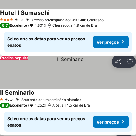
Hotel I Somaschi
Hotel
Acesso privilegiado ao Golf Club Cherasco
4 Estrelas
8,7
Excelente
1.801
Cherasco, a 4.9 km de Bra
Selecione as datas para ver os preços
Ver preços
exatos.
Escolha popular
Partilhar
Ad
Il Seminario
Hotel
Ambiente de um seminário histórico
1 Estrelas
8,8
Excelente
1.252
Alba, a 14.5 km de Bra
Selecione as datas para ver os preços
Ver preços
exatos.