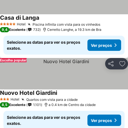
Casa di Langa
Hotel
Piscina infinita com vista para os vinhedos
5 Estrelas
9,4
Excelente
732
Cerretto Langhe, a 19.3 km de Bra
Selecione as datas para ver os preços
Ver preços
exatos.
Escolha popular
Partilhar
Ad
Nuovo Hotel Giardini
Hotel
Quartos com vista para a cidade
3 Estrelas
8,5
Excelente
1.101
a 0.4 km de Centro da cidade
Selecione as datas para ver os preços
Ver preços
exatos.