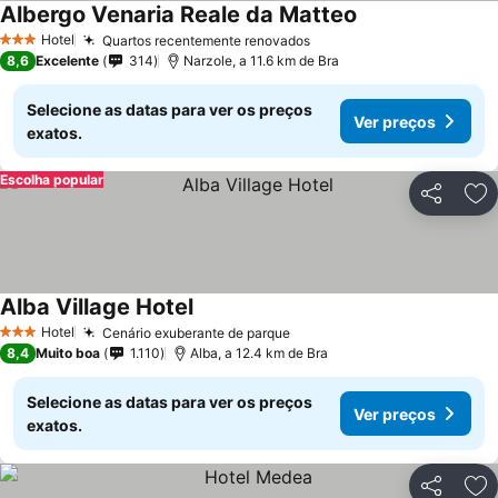
Albergo Venaria Reale da Matteo
Hotel
Quartos recentemente renovados
3 Estrelas
8,6
Excelente
314
Narzole, a 11.6 km de Bra
Selecione as datas para ver os preços
Ver preços
exatos.
Escolha popular
Partilhar
Ad
Alba Village Hotel
Hotel
Cenário exuberante de parque
3 Estrelas
8,4
Muito boa
1.110
Alba, a 12.4 km de Bra
Selecione as datas para ver os preços
Ver preços
exatos.
Partilhar
Ad