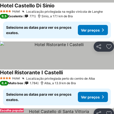
Hotel Castello Di Sinio
Hotel
Localização privilegiada na região vinícola de Langhe
4 Estrelas
9,5
Excelente
771
Sinio, a 17.1 km de Bra
Selecione as datas para ver os preços
Ver preços
exatos.
Partilhar
Ad
Hotel Ristorante I Castelli
Hotel
Localização privilegiada perto do centro de Alba
4 Estrelas
8,4
Muito boa
1.784
Alba, a 13.9 km de Bra
Selecione as datas para ver os preços
Ver preços
exatos.
Escolha popular