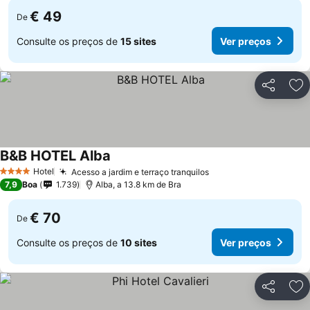
€ 49
De
Consulte os preços de
15 sites
Ver preços
Partilhar
Ad
B&B HOTEL Alba
Hotel
Acesso a jardim e terraço tranquilos
4 Estrelas
7,9
Boa
1.739
Alba, a 13.8 km de Bra
€ 70
De
Consulte os preços de
10 sites
Ver preços
Partilhar
Ad