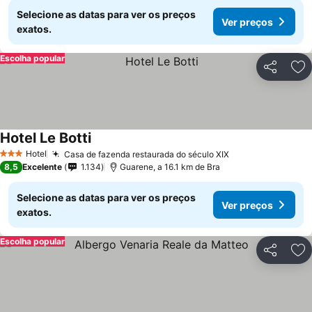
Selecione as datas para ver os preços
Ver preços
exatos.
Escolha popular
Partilhar
Ad
Hotel Le Botti
Hotel
Casa de fazenda restaurada do século XIX
3 Estrelas
8,5
Excelente
1.134
Guarene, a 16.1 km de Bra
Selecione as datas para ver os preços
Ver preços
exatos.
Escolha popular
Partilhar
Ad