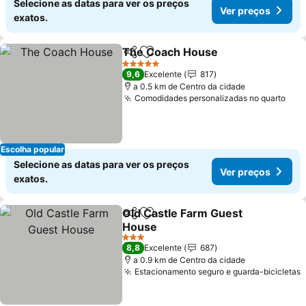
Selecione as datas para ver os preços
Ver preços
exatos.
The Coach House
Partilhar
Adicionar aos favoritos
5 Estrelas
9,6
Excelente
817
a 0.5 km de Centro da cidade
Comodidades personalizadas no quarto
Escolha popular
Selecione as datas para ver os preços
Ver preços
exatos.
Old Castle Farm Guest
Partilhar
Adicionar aos favoritos
House
3 Estrelas
8,8
Excelente
687
a 0.9 km de Centro da cidade
Estacionamento seguro e guarda-bicicletas