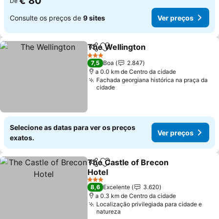
€ 80
De
Consulte os preços de
9 sites
Ver preços
The Wellington
Partilhar
Adicionar aos favoritos
3 Estrelas
7,5
Boa
2.847
a 0.0 km de Centro da cidade
Fachada georgiana histórica na praça da
cidade
Selecione as datas para ver os preços
Ver preços
exatos.
The Castle of Brecon
Partilhar
Adicionar aos favoritos
Hotel
3 Estrelas
8,6
Excelente
3.620
a 0.3 km de Centro da cidade
Localização privilegiada para cidade e
natureza