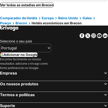
Ver todas as estadias em Brecon
Comparador de Hotéis
Europa
Reino Unido
Gales
Powys
Brecon
Hotéis económicos em Brecon
Facebook
Twitter
Insta
Yo
Selecione o seu país
Adicionar no Google
Encontre facilmente os nossos
resultados: adicione o trivago como
fonte preferencial no Google.
Empresa
Os nossos produtos
Termos e políticas
Suporte