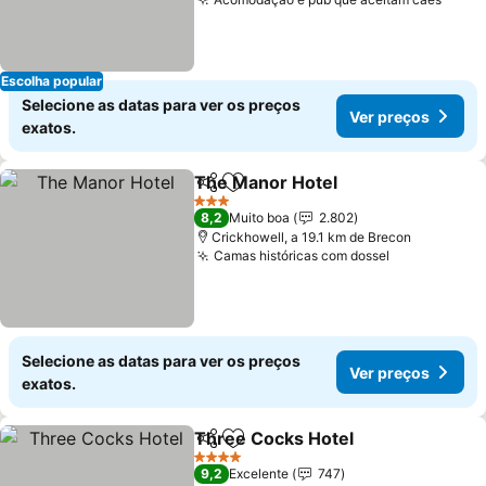
Escolha popular
Selecione as datas para ver os preços
Ver preços
exatos.
The Manor Hotel
Partilhar
Adicionar aos favoritos
3 Estrelas
8,2
Muito boa
2.802
Crickhowell, a 19.1 km de Brecon
Camas históricas com dossel
Selecione as datas para ver os preços
Ver preços
exatos.
Three Cocks Hotel
Partilhar
Adicionar aos favoritos
4 Estrelas
9,2
Excelente
747