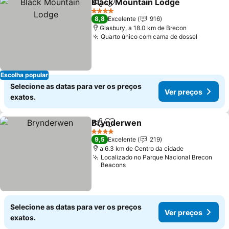
Black Mountain Lodge
Partilhar
Adicionar aos favoritos
4 Estrelas
8,8
Excelente
916
Glasbury, a 18.0 km de Brecon
Quarto único com cama de dossel
Escolha popular
Selecione as datas para ver os preços
Ver preços
exatos.
Brynderwen
Partilhar
Adicionar aos favoritos
4 Estrelas
9,5
Excelente
219
a 6.3 km de Centro da cidade
Localizado no Parque Nacional Brecon
Beacons
Selecione as datas para ver os preços
Ver preços
exatos.