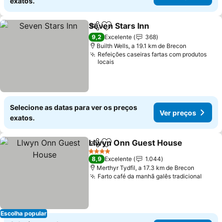
exatos.
Seven Stars Inn
Partilhar
Adicionar aos favoritos
9,2
Excelente
368
Builth Wells, a 19.1 km de Brecon
Refeições caseiras fartas com produtos
locais
Selecione as datas para ver os preços
Ver preços
exatos.
Llwyn Onn Guest House
Partilhar
Adicionar aos favoritos
4 Estrelas
8,9
Excelente
1.044
Merthyr Tydfil, a 17.3 km de Brecon
Farto café da manhã galês tradicional
Escolha popular