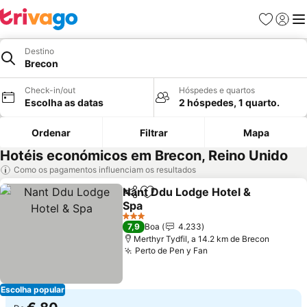
Favoritos
Iniciar
Me
Destino
Brecon
Check-in/out
Hóspedes e quartos
Escolha as datas
2 hóspedes, 1 quarto.
Ordenar
Filtrar
Mapa
Hotéis económicos em Brecon, Reino Unido
Como os pagamentos influenciam os resultados
Nant Ddu Lodge Hotel &
Partilhar
Adicionar aos favoritos
Spa
3 Estrelas
7,9
Boa
4.233
Merthyr Tydfil, a 14.2 km de Brecon
Perto de Pen y Fan
Escolha popular