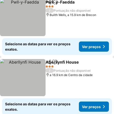
Pwll-y-Faedda
Partilhar
Adicionar aos favoritos
3 Estrelas
/
Pontuação não disponível
Builth Wells, a 15.9 km de Brecon
Selecione as datas para ver os preços
Ver preços
exatos.
Aberllynfi House
Partilhar
Adicionar aos favoritos
3 Estrelas
/
Pontuação não disponível
a 16.9 km de Centro da cidade
Selecione as datas para ver os preços
Ver preços
exatos.