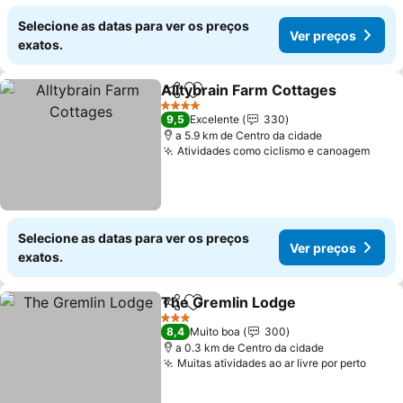
Selecione as datas para ver os preços
Ver preços
exatos.
Alltybrain Farm Cottages
Partilhar
Adicionar aos favoritos
4 Estrelas
9,5
Excelente
330
a 5.9 km de Centro da cidade
Atividades como ciclismo e canoagem
Selecione as datas para ver os preços
Ver preços
exatos.
The Gremlin Lodge
Partilhar
Adicionar aos favoritos
3 Estrelas
8,4
Muito boa
300
a 0.3 km de Centro da cidade
Muitas atividades ao ar livre por perto