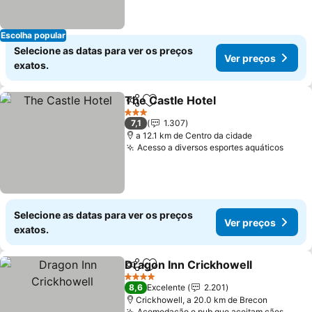
Escolha popular
Selecione as datas para ver os preços
Ver preços
exatos.
The Castle Hotel
Partilhar
Adicionar aos favoritos
3 Estrelas
7,1
1.307
a 12.1 km de Centro da cidade
Acesso a diversos esportes aquáticos
Selecione as datas para ver os preços
Ver preços
exatos.
Dragon Inn Crickhowell
Partilhar
Adicionar aos favoritos
4 Estrelas
8,6
Excelente
2.201
Crickhowell, a 20.0 km de Brecon
Acomodação e pub que aceitam cães