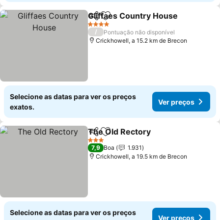
Gliffaes Country House
Partilhar
Adicionar aos favoritos
4 Estrelas
/
Pontuação não disponível
Crickhowell, a 15.2 km de Brecon
Selecione as datas para ver os preços
Ver preços
exatos.
The Old Rectory
Partilhar
Adicionar aos favoritos
3 Estrelas
7,9
Boa
1.931
Crickhowell, a 19.5 km de Brecon
Selecione as datas para ver os preços
Ver preços