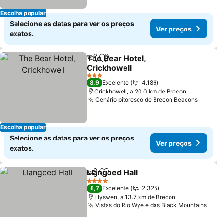
Escolha popular
Selecione as datas para ver os preços
Ver preços
exatos.
The Bear Hotel,
Partilhar
Adicionar aos favoritos
Crickhowell
3 Estrelas
8,9
Excelente
4.186
Crickhowell, a 20.0 km de Brecon
Cenário pitoresco de Brecon Beacons
Escolha popular
Selecione as datas para ver os preços
Ver preços
exatos.
Llangoed Hall
Partilhar
Adicionar aos favoritos
4 Estrelas
8,7
Excelente
2.325
Llyswen, a 13.7 km de Brecon
Vistas do Rio Wye e das Black Mountains