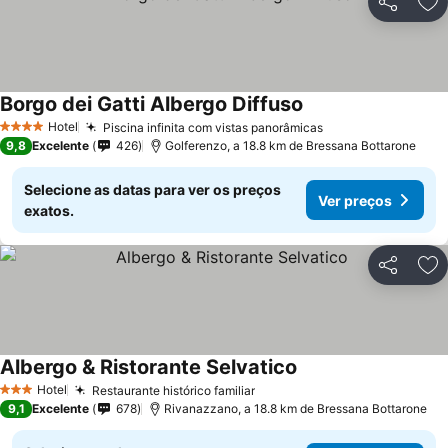
Partilhar
Ad
Borgo dei Gatti Albergo Diffuso
Hotel
Piscina infinita com vistas panorâmicas
4 Estrelas
9,8
Excelente
426
Golferenzo, a 18.8 km de Bressana Bottarone
Selecione as datas para ver os preços
Ver preços
exatos.
Partilhar
Ad
Albergo & Ristorante Selvatico
Hotel
Restaurante histórico familiar
3 Estrelas
9,1
Excelente
678
Rivanazzano, a 18.8 km de Bressana Bottarone