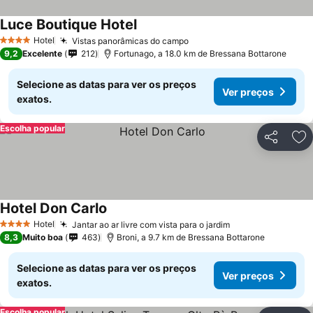
Luce Boutique Hotel
Hotel
Vistas panorâmicas do campo
4 Estrelas
9,2
Excelente
212
Fortunago, a 18.0 km de Bressana Bottarone
Selecione as datas para ver os preços
Ver preços
exatos.
Escolha popular
Partilhar
Ad
Hotel Don Carlo
Hotel
Jantar ao ar livre com vista para o jardim
4 Estrelas
8,3
Muito boa
463
Broni, a 9.7 km de Bressana Bottarone
Selecione as datas para ver os preços
Ver preços
exatos.
Escolha popular