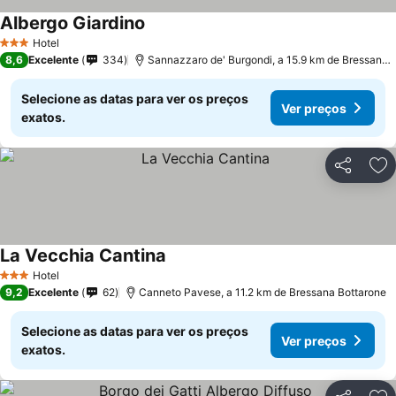
Albergo Giardino
Hotel
3 Estrelas
8,6
Excelente
334
Sannazzaro de' Burgondi, a 15.9 km de Bressana Bottarone
Selecione as datas para ver os preços
Ver preços
exatos.
Partilhar
Ad
La Vecchia Cantina
Hotel
3 Estrelas
9,2
Excelente
62
Canneto Pavese, a 11.2 km de Bressana Bottarone
Selecione as datas para ver os preços
Ver preços
exatos.