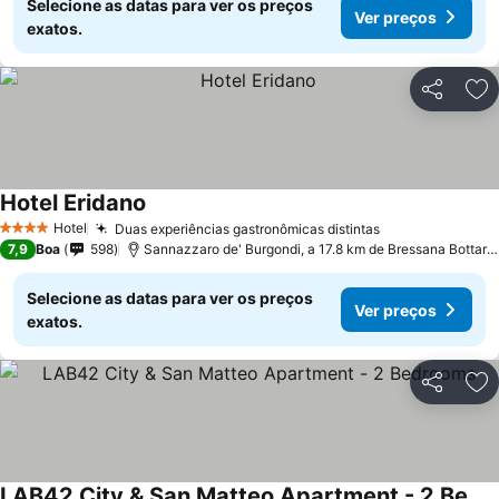
Selecione as datas para ver os preços
Ver preços
exatos.
Partilhar
Ad
Hotel Eridano
Hotel
Duas experiências gastronômicas distintas
4 Estrelas
7,9
Boa
598
Sannazzaro de' Burgondi, a 17.8 km de Bressana Bottarone
Selecione as datas para ver os preços
Ver preços
exatos.
Partilhar
Ad
LAB42 City & San Matteo Apartment - 2 Bedrooms