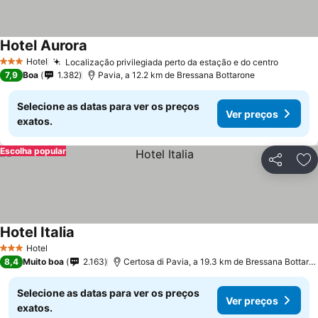
Hotel Aurora
Hotel
Localização privilegiada perto da estação e do centro
3 Estrelas
7,9
Boa
1.382
Pavia, a 12.2 km de Bressana Bottarone
Selecione as datas para ver os preços
Ver preços
exatos.
Escolha popular
Partilhar
Ad
Hotel Italia
Hotel
3 Estrelas
8,4
Muito boa
2.163
Certosa di Pavia, a 19.3 km de Bressana Bottarone
Selecione as datas para ver os preços
Ver preços
exatos.