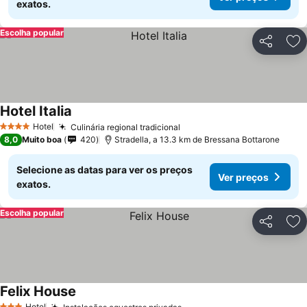
exatos.
Escolha popular
Partilhar
Ad
Hotel Italia
Hotel
Culinária regional tradicional
4 Estrelas
8,0
Muito boa
420
Stradella, a 13.3 km de Bressana Bottarone
Selecione as datas para ver os preços
Ver preços
exatos.
Escolha popular
Partilhar
Ad
Felix House
Hotel