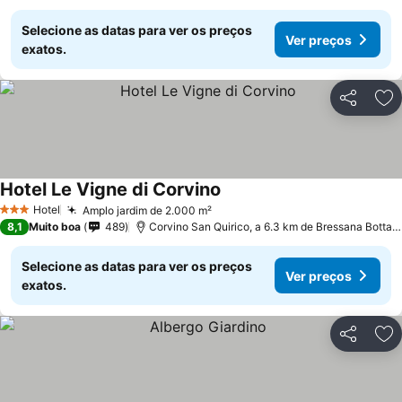
Selecione as datas para ver os preços
Ver preços
exatos.
Partilhar
Ad
Hotel Le Vigne di Corvino
Hotel
Amplo jardim de 2.000 m²
3 Estrelas
8,1
Muito boa
489
Corvino San Quirico, a 6.3 km de Bressana Bottarone
Selecione as datas para ver os preços
Ver preços
exatos.
Partilhar
Ad