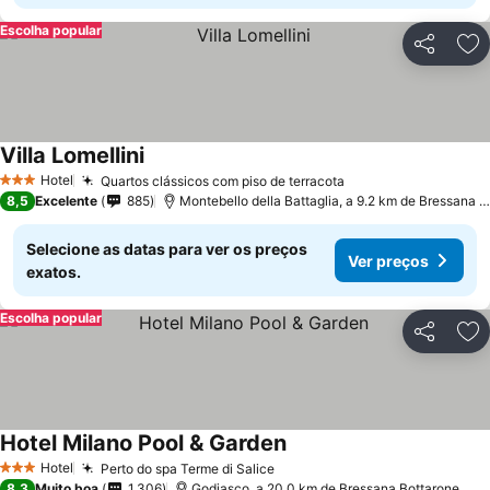
Escolha popular
Partilhar
Ad
Villa Lomellini
Hotel
Quartos clássicos com piso de terracota
3 Estrelas
8,5
Excelente
885
Montebello della Battaglia, a 9.2 km de Bressana Bottarone
Selecione as datas para ver os preços
Ver preços
exatos.
Escolha popular
Partilhar
Ad
Hotel Milano Pool & Garden
Hotel
Perto do spa Terme di Salice
3 Estrelas
8,3
Muito boa
1.306
Godiasco, a 20.0 km de Bressana Bottarone