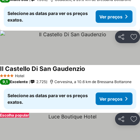
Selecione as datas para ver os preços
Ver preços
exatos.
Partilhar
Ad
Il Castello Di San Gaudenzio
Hotel
4 Estrelas
9,1
Excelente
2.725
Cervesina, a 10.6 km de Bressana Bottarone
Selecione as datas para ver os preços
Ver preços
exatos.
Escolha popular
Partilhar
Ad