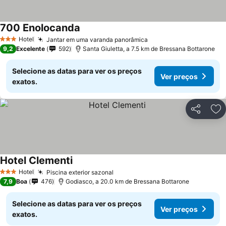
700 Enolocanda
Hotel
Jantar em uma varanda panorâmica
3 Estrelas
9,2
Excelente
592
Santa Giuletta, a 7.5 km de Bressana Bottarone
Selecione as datas para ver os preços
Ver preços
exatos.
Partilhar
Ad
Hotel Clementi
Hotel
Piscina exterior sazonal
3 Estrelas
7,9
Boa
476
Godiasco, a 20.0 km de Bressana Bottarone
Selecione as datas para ver os preços
Ver preços
exatos.