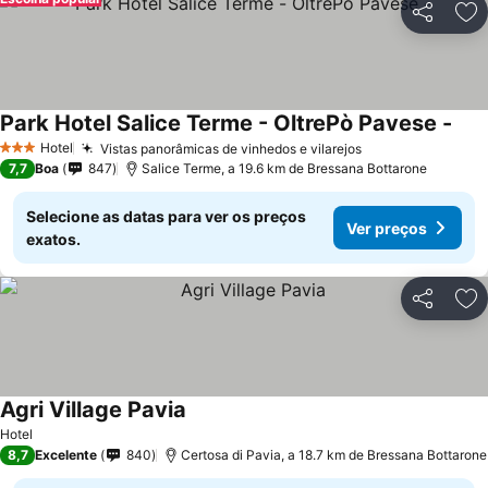
Partilhar
Ad
Park Hotel Salice Terme - OltrePò Pavese -
Hotel
Vistas panorâmicas de vinhedos e vilarejos
3 Estrelas
7,7
Boa
847
Salice Terme, a 19.6 km de Bressana Bottarone
Selecione as datas para ver os preços
Ver preços
exatos.
Partilhar
Ad
Agri Village Pavia
Hotel
8,7
Excelente
840
Certosa di Pavia, a 18.7 km de Bressana Bottarone