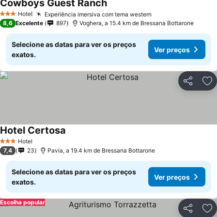
Cowboys Guest Ranch
Hotel
Experiência imersiva com tema western
3 Estrelas
8,6
Excelente
897
Voghera, a 15.4 km de Bressana Bottarone
Selecione as datas para ver os preços
Ver preços
exatos.
Partilhar
Ad
Hotel Certosa
Hotel
3 Estrelas
7,4
23
Pavia, a 19.4 km de Bressana Bottarone
Selecione as datas para ver os preços
Ver preços
exatos.
Escolha popular
Partilhar
Ad