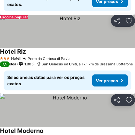
Ver preços
exatos.
Escolha popular
Partilhar
Ad
Hotel Riz
Hotel
Perto da Certosa di Pavia
3 Estrelas
7,9
Boa
1.805
San Genesio ed Uniti, a 17.1 km de Bressana Bottarone
Selecione as datas para ver os preços
Ver preços
exatos.
Partilhar
Ad
Hotel Moderno