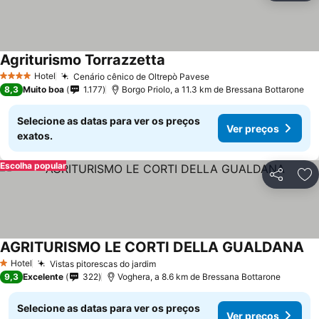
Agriturismo Torrazzetta
Hotel
Cenário cênico de Oltrepò Pavese
4 Estrelas
8,3
Muito boa
1.177
Borgo Priolo, a 11.3 km de Bressana Bottarone
Selecione as datas para ver os preços
Ver preços
exatos.
Escolha popular
Partilhar
Ad
AGRITURISMO LE CORTI DELLA GUALDANA
Hotel
Vistas pitorescas do jardim
1 Estrelas
9,3
Excelente
322
Voghera, a 8.6 km de Bressana Bottarone
Selecione as datas para ver os preços
Ver preços