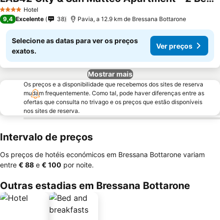
Hotel
4 Estrelas
9,4
Excelente
38
Pavia, a 12.9 km de Bressana Bottarone
Selecione as datas para ver os preços
Ver preços
exatos.
Mostrar mais
Os preços e a disponibilidade que recebemos dos sites de reserva
mudam frequentemente. Como tal, pode haver diferenças entre as
ofertas que consulta no trivago e os preços que estão disponíveis
nos sites de reserva.
Intervalo de preços
Os preços de hotéis económicos em Bressana Bottarone variam
entre
‎€ 88
e
‎€ 100
por noite.
Outras estadias em Bressana Bottarone