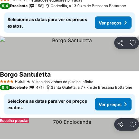
Instalações equestres privadas
3 Estrelas
9,4
Excelente
158
Codevilla, a 13.9 km de Bressana Bottarone
Selecione as datas para ver os preços
Ver preços
exatos.
Partilhar
Ad
Borgo Santuletta
Hotel
Vistas das vinhas da piscina infinita
4 Estrelas
9,4
Excelente
471
Santa Giuletta, a 7.7 km de Bressana Bottarone
Selecione as datas para ver os preços
Ver preços
exatos.
Escolha popular
Partilhar
Ad