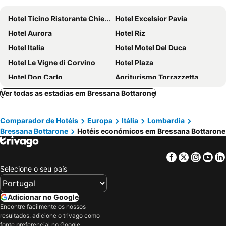
Hotel Ticino Ristorante Chierico
Hotel Excelsior Pavia
Hotel Aurora
Hotel Riz
Hotel Italia
Hotel Motel Del Duca
Hotel Le Vigne di Corvino
Hotel Plaza
Hotel Don Carlo
Agriturismo Torrazzetta
Hotel Moderno
Cascina Scova
Ver todas as estadias em Bressana Bottarone
Comparador de Hotéis
Europa
Itália
Lombardia
Bressana Bottarone
Hotéis económicos em Bressana Bottarone
Facebook
Twitter
Insta
Yo
Selecione o seu país
Adicionar no Google
Encontre facilmente os nossos
resultados: adicione o trivago como
fonte preferencial no Google.