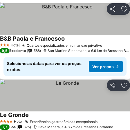
Partilhar
Ad
B&B Paola e Francesco
Hotel
Quartos especializados em um anexo privativo
3 Estrelas
9,5
Excelente
588
San Martino Siccomario, a 6.9 km de Bressana Bottarone
Selecione as datas para ver os preços
Ver preços
exatos.
Partilhar
Ad
Le Gronde
Hotel
Experiências gastronômicas excepcionais
4 Estrelas
7,7
Boa
375
Cava Manara, a 4.8 km de Bressana Bottarone