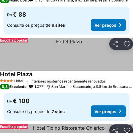
8,3
Muito boa
1.118
Cava Manara, a 4.7 km de Bressana Bottarone
€ 88
De
Consulte os preços de
9 sites
Ver preços
Escolha popular
Partilhar
Ad
Hotel Plaza
Hotel
Interiores modernos recentemente renovados
4 Estrelas
8,8
Excelente
1.377
San Martino Siccomario, a 8.9 km de Bressana Bottarone
€ 100
De
Consulte os preços de
7 sites
Ver preços
Escolha popular