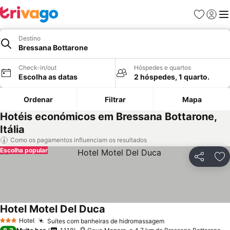
Favoritos
Iniciar
Me
Destino
Bressana Bottarone
Check-in/out
Hóspedes e quartos
Escolha as datas
2 hóspedes, 1 quarto.
Ordenar
Filtrar
Mapa
Hotéis económicos em Bressana Bottarone,
Itália
Como os pagamentos influenciam os resultados
Escolha popular
Partilhar
Ad
Hotel Motel Del Duca
Hotel
Suítes com banheiras de hidromassagem
3 Estrelas