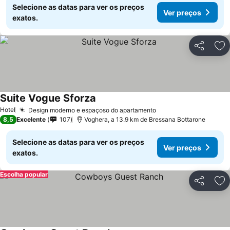
Selecione as datas para ver os preços
Ver preços
exatos.
Partilhar
Ad
Suite Vogue Sforza
Hotel
Design moderno e espaçoso do apartamento
8,5
Excelente
107
Voghera, a 13.9 km de Bressana Bottarone
Selecione as datas para ver os preços
Ver preços
exatos.
Escolha popular
Partilhar
Ad