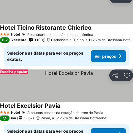
Partilhar
Ad
Hotel Ticino Ristorante Chierico
Hotel
Restaurante de culinária local autêntica
3 Estrelas
8,7
Excelente
1.103
Carbonara al Ticino, a 11.2 km de Bressana Bottarone
Selecione as datas para ver os preços
Ver preços
exatos.
Escolha popular
Partilhar
Ad
Hotel Excelsior Pavia
Hotel
A poucos passos da estação de trem de Pavia
3 Estrelas
7,5
Boa
1.857
Pavia, a 12.2 km de Bressana Bottarone
Selecione as datas para ver os preços