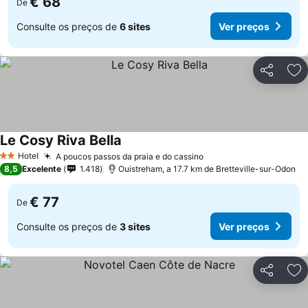
€ 68
De
Consulte os preços de
6 sites
Ver preços
Partilhar
Ad
Le Cosy Riva Bella
Hotel
A poucos passos da praia e do cassino
2 Estrelas
8,5
Excelente
1.418
Ouistreham, a 17.7 km de Bretteville-sur-Odon
€ 77
De
Consulte os preços de
3 sites
Ver preços
Partilhar
Ad