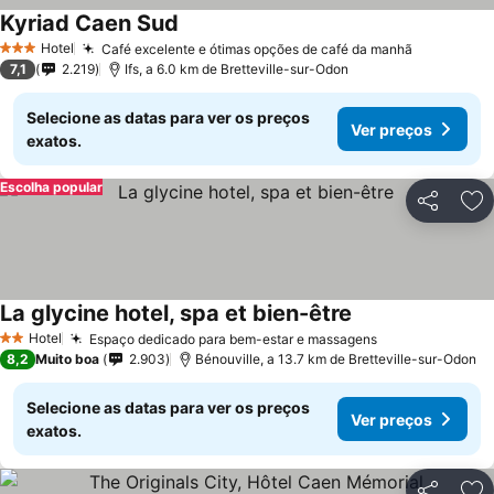
Kyriad Caen Sud
Hotel
Café excelente e ótimas opções de café da manhã
3 Estrelas
7,1
2.219
Ifs, a 6.0 km de Bretteville-sur-Odon
Selecione as datas para ver os preços
Ver preços
exatos.
Escolha popular
Partilhar
Ad
La glycine hotel, spa et bien-être
Hotel
Espaço dedicado para bem-estar e massagens
2 Estrelas
8,2
Muito boa
2.903
Bénouville, a 13.7 km de Bretteville-sur-Odon
Selecione as datas para ver os preços
Ver preços
exatos.