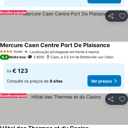
Escolha popular
Partilhar
Ad
Mercure Caen Centre Port De Plaisance
Hotel
Localização privilegiada em frente à marina
4 Estrelas
8,2
Muito boa
3.806
Caen, a 5.0 km de Bretteville-sur-Odon
€ 123
De
Consulte os preços de
8 sites
Ver preços
Escolha popular
Partilhar
Ad