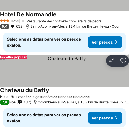
Hotel De Normandie
Hotel
Restaurante descontraído com lareira de pedra
3 Estrelas
6,4
632
Saint-Aubin-sur-Mer, a 18.4 km de Bretteville-sur-Odon
Selecione as datas para ver os preços
Ver preços
exatos.
Escolha popular
Partilhar
Ad
Chateau du Baffy
Hotel
Experiência gastronômica francesa tradicional
7,8
Boa
437
Colombiers-sur-Seulles, a 15.8 km de Bretteville-sur-Odon
Selecione as datas para ver os preços
Ver preços
exatos.