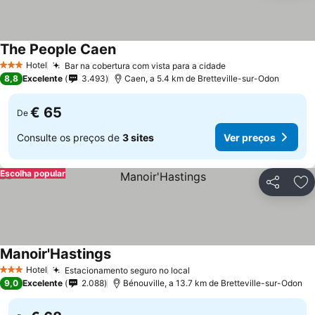
The People Caen
Hotel
Bar na cobertura com vista para a cidade
3 Estrelas
8,8
Excelente
3.493
Caen, a 5.4 km de Bretteville-sur-Odon
€ 65
De
Consulte os preços de
3 sites
Ver preços
Escolha popular
Partilhar
Ad
Manoir'Hastings
Hotel
Estacionamento seguro no local
3 Estrelas
9,0
Excelente
2.088
Bénouville, a 13.7 km de Bretteville-sur-Odon