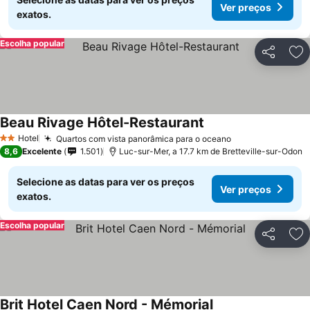
Ver preços
exatos.
Escolha popular
Partilhar
Ad
Beau Rivage Hôtel-Restaurant
Hotel
Quartos com vista panorâmica para o oceano
2 Estrelas
8,6
Excelente
1.501
Luc-sur-Mer, a 17.7 km de Bretteville-sur-Odon
Selecione as datas para ver os preços
Ver preços
exatos.
Escolha popular
Partilhar
Ad
Brit Hotel Caen Nord - Mémorial