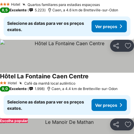
Hotel
Quartos familiares para estadias espaçosas
3 Estrelas
8,5
Excelente
5.223
Caen, a 4.6 km de Bretteville-sur-Odon
Selecione as datas para ver os preços
Ver preços
exatos.
Partilhar
Ad
Hôtel La Fontaine Caen Centre
Hotel
Café da manhã local autêntico
2 Estrelas
9,0
Excelente
1.998
Caen, a 4.4 km de Bretteville-sur-Odon
Selecione as datas para ver os preços
Ver preços
exatos.
Escolha popular
Partilhar
Ad