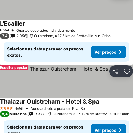
L'Ecailler
Hotel
Quartos decorados individualmente
7,4
2.056
Ouistreham, a 17.5 km de Bretteville-sur-Odon
Selecione as datas para ver os preços
Ver preços
exatos.
Escolha popular
Partilhar
Ad
Thalazur Ouistreham - Hotel & Spa
Hotel
Acesso direto à praia em Riva Bella
4 Estrelas
8,4
Muito boa
3.377
Ouistreham, a 17.9 km de Bretteville-sur-Odon
Selecione as datas para ver os preços
Ver preços