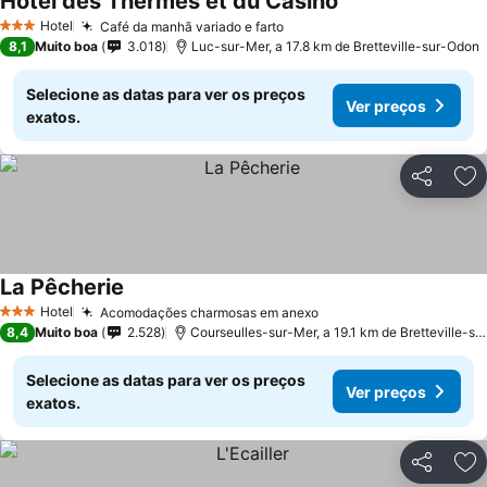
Hôtel des Thermes et du Casino
Hotel
Café da manhã variado e farto
3 Estrelas
8,1
Muito boa
3.018
Luc-sur-Mer, a 17.8 km de Bretteville-sur-Odon
Selecione as datas para ver os preços
Ver preços
exatos.
Partilhar
Ad
La Pêcherie
Hotel
Acomodações charmosas em anexo
3 Estrelas
8,4
Muito boa
2.528
Courseulles-sur-Mer, a 19.1 km de Bretteville-sur-Odon
Selecione as datas para ver os preços
Ver preços
exatos.
Partilhar
Ad