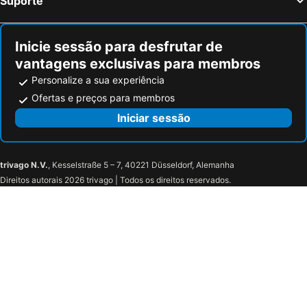
Suporte
Hotel De l'Univers
Campanile PRIME - Caen Centre Gare
ibis Caen Centre
La Consigne
Inicie sessão para desfrutar de
Kyriad Caen Sud
Hotel Carline, Sure Hotel Collection by Best Western
vantagens exclusivas para membros
B&B HOTEL Caen Sud
Mercure Caen Cote De Nacre
Personalize a sua experiência
ibis Caen Porte d'Angleterre
Holiday Inn Express Caen - Epron By Ihg
Ofertas e preços para membros
Brit Hotel Caen Herouville
ibis budget Caen Mondeville
Iniciar sessão
B&B HOTEL Ouistreham
trivago N.V.
, Kesselstraße 5 – 7, 40221 Düsseldorf, Alemanha
Direitos autorais 2026 trivago | Todos os direitos reservados.