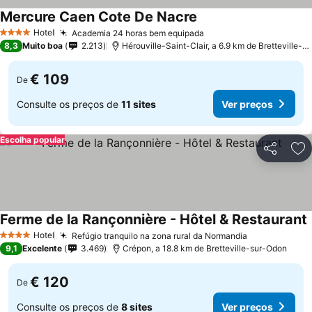
Mercure Caen Cote De Nacre
Hotel
Academia 24 horas bem equipada
4 Estrelas
8,3
Muito boa
2.213
Hérouville-Saint-Clair, a 6.9 km de Bretteville-sur-Odon
€ 109
De
Consulte os preços de
11 sites
Ver preços
Escolha popular
Partilhar
Ad
Ferme de la Rançonnière - Hôtel & Restaurant
Hotel
Refúgio tranquilo na zona rural da Normandia
4 Estrelas
9,1
Excelente
3.469
Crépon, a 18.8 km de Bretteville-sur-Odon
€ 120
De
Consulte os preços de
8 sites
Ver preços