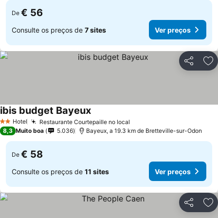
€ 56
De
Consulte os preços de
7 sites
Ver preços
Partilhar
Ad
ibis budget Bayeux
Hotel
Restaurante Courtepaille no local
2 Estrelas
8,3
Muito boa
5.036
Bayeux, a 19.3 km de Bretteville-sur-Odon
€ 58
De
Consulte os preços de
11 sites
Ver preços
Partilhar
Ad