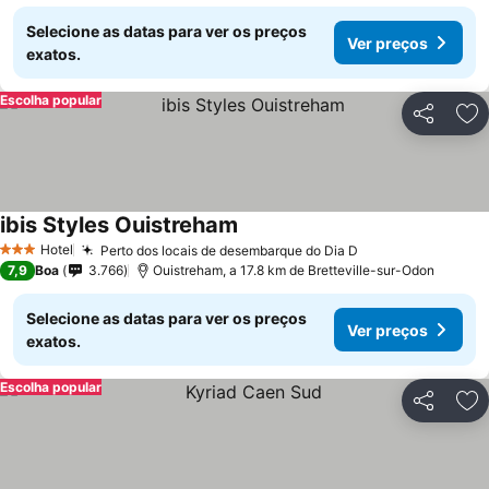
Selecione as datas para ver os preços
Ver preços
exatos.
Escolha popular
Partilhar
Ad
ibis Styles Ouistreham
Hotel
Perto dos locais de desembarque do Dia D
3 Estrelas
7,9
Boa
3.766
Ouistreham, a 17.8 km de Bretteville-sur-Odon
Selecione as datas para ver os preços
Ver preços
exatos.
Escolha popular
Partilhar
Ad