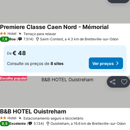
Partilhar
Ad
Premiere Classe Caen Nord - Mémorial
Hotel
Terraço para relaxar
2 Estrelas
7,8
Boa
7.514
Saint-Contest, a 4.3 km de Bretteville-sur-Odon
€ 48
De
Consulte os preços de
8 sites
Ver preços
Escolha popular
Partilhar
Ad
B&B HOTEL Ouistreham
Hotel
Estacionamento seguro e bicicletário
2 Estrelas
8,5
Excelente
5.134
Ouistreham, a 16.6 km de Bretteville-sur-Odon