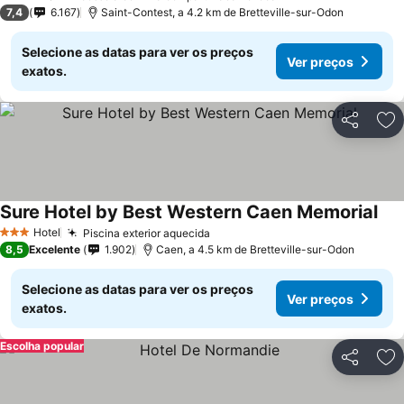
2 Estrelas
7,4
6.167
Saint-Contest, a 4.2 km de Bretteville-sur-Odon
Selecione as datas para ver os preços
Ver preços
exatos.
Partilhar
Ad
Sure Hotel by Best Western Caen Memorial
Hotel
Piscina exterior aquecida
3 Estrelas
8,5
Excelente
1.902
Caen, a 4.5 km de Bretteville-sur-Odon
Selecione as datas para ver os preços
Ver preços
exatos.
Escolha popular
Partilhar
Ad