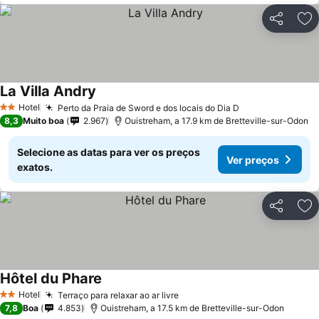
Partilhar
Ad
La Villa Andry
Hotel
Perto da Praia de Sword e dos locais do Dia D
2 Estrelas
8,3
Muito boa
2.967
Ouistreham, a 17.9 km de Bretteville-sur-Odon
Selecione as datas para ver os preços
Ver preços
exatos.
Partilhar
Ad
Hôtel du Phare
Hotel
Terraço para relaxar ao ar livre
2 Estrelas
7,8
Boa
4.853
Ouistreham, a 17.5 km de Bretteville-sur-Odon