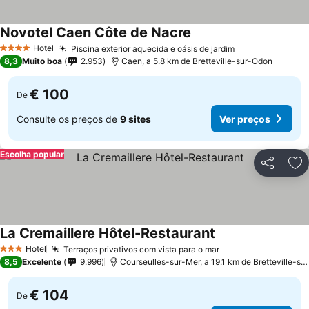
Novotel Caen Côte de Nacre
Hotel
Piscina exterior aquecida e oásis de jardim
4 Estrelas
8,3
Muito boa
2.953
Caen, a 5.8 km de Bretteville-sur-Odon
€ 100
De
Consulte os preços de
9 sites
Ver preços
Escolha popular
Partilhar
Ad
La Cremaillere Hôtel-Restaurant
Hotel
Terraços privativos com vista para o mar
3 Estrelas
8,5
Excelente
9.996
Courseulles-sur-Mer, a 19.1 km de Bretteville-sur-Odon
€ 104
De