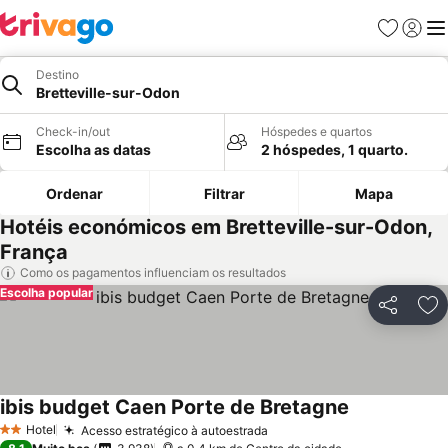
Favoritos
Iniciar
Me
Destino
Bretteville-sur-Odon
Check-in/out
Hóspedes e quartos
Escolha as datas
2 hóspedes, 1 quarto.
Ordenar
Filtrar
Mapa
Hotéis económicos em Bretteville-sur-Odon,
França
Como os pagamentos influenciam os resultados
Escolha popular
Partilhar
Ad
ibis budget Caen Porte de Bretagne
Hotel
Acesso estratégico à autoestrada
2 Estrelas