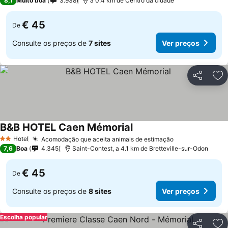
8,1
Muito boa
3.938
a 0.4 km de Centro da cidade
€ 45
De
Consulte os preços de
7 sites
Ver preços
Partilhar
Ad
B&B HOTEL Caen Mémorial
Hotel
Acomodação que aceita animais de estimação
2 Estrelas
7,6
Boa
4.345
Saint-Contest, a 4.1 km de Bretteville-sur-Odon
€ 45
De
Consulte os preços de
8 sites
Ver preços
Escolha popular