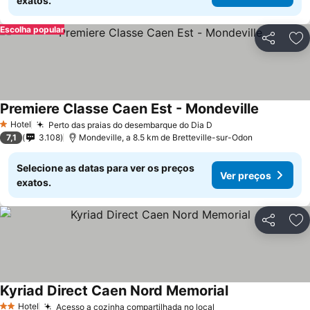
exatos.
Escolha popular
Partilhar
Ad
Premiere Classe Caen Est - Mondeville
Hotel
Perto das praias do desembarque do Dia D
1 Estrelas
7,1
3.108
Mondeville, a 8.5 km de Bretteville-sur-Odon
Selecione as datas para ver os preços
Ver preços
exatos.
Partilhar
Ad
Kyriad Direct Caen Nord Memorial
Hotel
Acesso a cozinha compartilhada no local