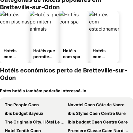
Bretteville-sur-Odon
Hotéis
Hotéis que
Hotéis
Hotéis
com
permitem
com spa
com
piscinas
animais
estaciona
mento
Hotéis económicos perto de Bretteville-sur-
Odon
Estes hotéis também poderão interessá-lo...
The People Caen
Novotel Caen Côte de Nacre
ibis budget Bayeux
ibis Styles Caen Centre Gare
The Originals City, Hôtel Le Savoy, Caen
ibis budget Caen Centre Gare
Hotel Zenith Caen
Premiere Classe Caen Nord - Mémorial