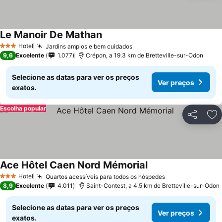
Le Manoir De Mathan
Hotel
Jardins amplos e bem cuidados
3 Estrelas
9,6
Excelente
1.077
Crépon, a 19.3 km de Bretteville-sur-Odon
Selecione as datas para ver os preços
Ver preços
exatos.
Escolha popular
Partilhar
Ad
Ace Hôtel Caen Nord Mémorial
Hotel
Quartos acessíveis para todos os hóspedes
3 Estrelas
8,9
Excelente
4.011
Saint-Contest, a 4.5 km de Bretteville-sur-Odon
Selecione as datas para ver os preços
Ver preços
exatos.