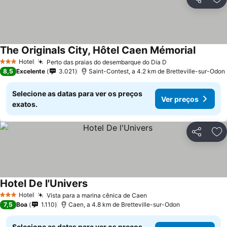
Partilhar
Ad
The Originals City, Hôtel Caen Mémorial
Hotel
Perto das praias do desembarque do Dia D
3 Estrelas
8,5
Excelente
3.021
Saint-Contest, a 4.2 km de Bretteville-sur-Odon
Selecione as datas para ver os preços
Ver preços
exatos.
Partilhar
Ad
Hotel De l'Univers
Hotel
Vista para a marina cênica de Caen
3 Estrelas
7,5
Boa
1.110
Caen, a 4.8 km de Bretteville-sur-Odon
Selecione as datas para ver os preços