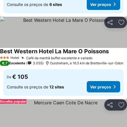
Consulte os preços de
6 sites
Ver preços
Partilhar
Ad
Best Western Hotel La Mare O Poissons
Hotel
Café da manhã buffet excelente e variado
3 Estrelas
8,7
Excelente
3.055
Ouistreham, a 16.5 km de Bretteville-sur-Odon
€ 105
De
Consulte os preços de
12 sites
Ver preços
Escolha popular
Partilhar
Ad