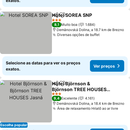
exatos.
Hotel SOREA SNP
Partilhar
Adicionar aos favoritos
Ver preç
3 Estrelas
8,1
Muito boa
1.684
Demänovská Dolina, a 18.7 km de Brezno
Diversas opções de buffet
Ver preços
Selecione as datas para ver os preços
Ver preços
exatos.
Hotel Björnson &
Partilhar
Adicionar aos favoritos
Björnson TREE HOUSES
Jasná
Ver preços
3 Estrelas
9,4
Excelente
4.161
Demänovská Dolina, a 18.4 km de Brezno
Área de relaxamento Hriatô ao ar livre
Ver p
Escolha popular