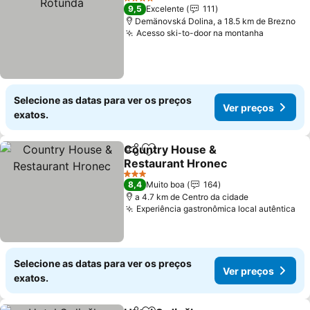
4 Estrelas
9,5
Excelente
111
Demänovská Dolina, a 18.5 km de Brezno
Acesso ski-to-door na montanha
Ver preç
Selecione as datas para ver os preços
Ver preços
exatos.
Country House &
Partilhar
Adicionar aos favoritos
Restaurant Hronec
Ver preços
3 Estrelas
8,4
Muito boa
164
a 4.7 km de Centro da cidade
Experiência gastronômica local autêntica
Ve
Selecione as datas para ver os preços
Ver preços
exatos.