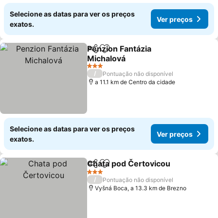
Selecione as datas para ver os preços
Ver preços
exatos.
Penzion Fantázia
Partilhar
Adicionar aos favoritos
Michalová
Ver preços
3 Estrelas
/
Pontuação não disponível
a 11.1 km de Centro da cidade
Selecione as datas para ver os preços
Ver preços
exatos.
Chata pod Čertovicou
Partilhar
Adicionar aos favoritos
Ver 
3 Estrelas
/
Pontuação não disponível
Vyšná Boca, a 13.3 km de Brezno