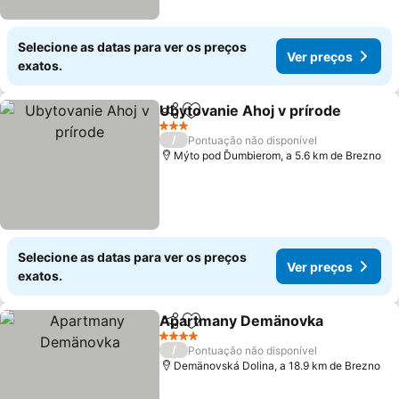
Selecione as datas para ver os preços
Ver preços
exatos.
Ubytovanie Ahoj v prírode
Partilhar
Adicionar aos favoritos
3 Estrelas
/
Pontuação não disponível
Mýto pod Ďumbierom, a 5.6 km de Brezno
Selecione as datas para ver os preços
Ver preços
exatos.
Apartmany Demänovka
Partilhar
Adicionar aos favoritos
Ve
4 Estrelas
/
Pontuação não disponível
Demänovská Dolina, a 18.9 km de Brezno