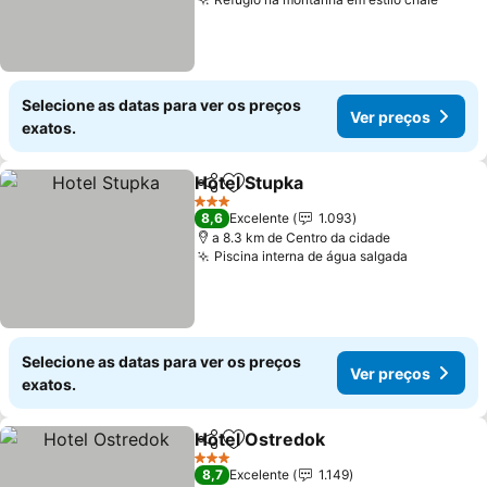
Ver p
Selecione as datas para ver os preços
Ver preços
exatos.
Hotel Stupka
Partilhar
Adicionar aos favoritos
Ver preços
3 Estrelas
8,6
Excelente
1.093
a 8.3 km de Centro da cidade
Piscina interna de água salgada
Ver preço
Selecione as datas para ver os preços
Ver preços
exatos.
Hotel Ostredok
Partilhar
Adicionar aos favoritos
Ver preços
3 Estrelas
8,7
Excelente
1.149