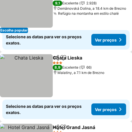
Ver preços
4 Estrelas
9,1
Excelente
2.928
Demänovská Dolina, a 18.4 km de Brezno
Refúgio na montanha em estilo chalé
Ver p
Escolha popular
Selecione as datas para ver os preços
Ver preços
exatos.
Chata Lieska
Partilhar
Adicionar aos favoritos
Ver preços
3 Estrelas
8,9
Excelente
66
Malatiny, a 7.1 km de Brezno
Selecione as datas para ver os preços
Ver preços
exatos.
Hotel Grand Jasná
Partilhar
Adicionar aos favoritos
Ver pre