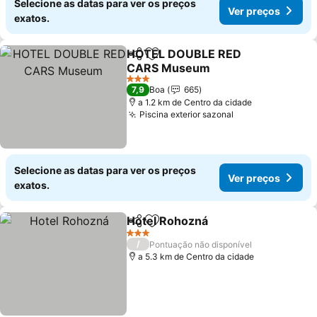
Selecione as datas para ver os preços
Ver preços
exatos.
HOTEL DOUBLE RED
Partilhar
Adicionar aos favoritos
CARS Museum
Ver preços
3 Estrelas
7,9
Boa
665
a 1.2 km de Centro da cidade
Piscina exterior sazonal
Ver preços
Selecione as datas para ver os preços
Ver preços
exatos.
Hotel Rohozná
Partilhar
Adicionar aos favoritos
Ver preços
3 Estrelas
/
Pontuação não disponível
a 5.3 km de Centro da cidade