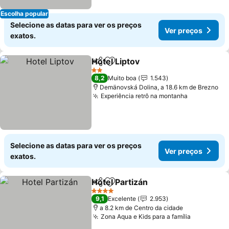
Escolha popular
Selecione as datas para ver os preços
Ver preços
exatos.
Hotel Liptov
Partilhar
Adicionar aos favoritos
Ver preços
2 Estrelas
8,2
Muito boa
1.543
Demänovská Dolina, a 18.6 km de Brezno
Experiência retrô na montanha
Ver preço
Selecione as datas para ver os preços
Ver preços
exatos.
Hotel Partizán
Partilhar
Adicionar aos favoritos
Ver preços
4 Estrelas
9,1
Excelente
2.953
a 8.2 km de Centro da cidade
Zona Aqua e Kids para a família
Ver preço