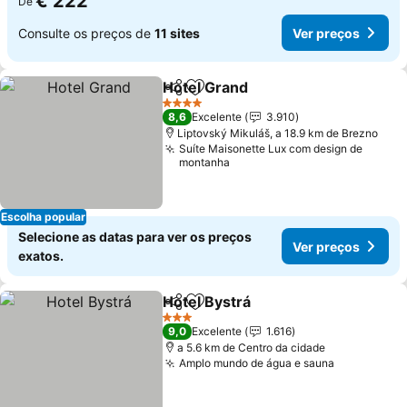
€ 222
De
Consulte os preços de
11 sites
Ver preços
Hotel Grand
Partilhar
Adicionar aos favoritos
Ver preços
4 Estrelas
8,6
Excelente
3.910
Liptovský Mikuláš, a 18.9 km de Brezno
Suíte Maisonette Lux com design de
montanha
Escolha popular
Selecione as datas para ver os preços
Ver preços
exatos.
Hotel Bystrá
Partilhar
Adicionar aos favoritos
Ver preços
3 Estrelas
9,0
Excelente
1.616
a 5.6 km de Centro da cidade
Amplo mundo de água e sauna
Ver preço