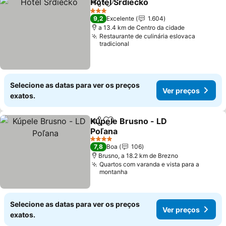
Hotel Srdiečko
Partilhar
Adicionar aos favoritos
Ver preços
3 Estrelas
9,2
Excelente
1.604
a 13.4 km de Centro da cidade
Restaurante de culinária eslovaca
tradicional
Selecione as datas para ver os preços
Ver preços
exatos.
Kúpele Brusno - LD
Partilhar
Adicionar aos favoritos
Poľana
Ver preços
4 Estrelas
7,8
Boa
106
Brusno, a 18.2 km de Brezno
Quartos com varanda e vista para a
montanha
Selecione as datas para ver os preços
Ver preços
exatos.