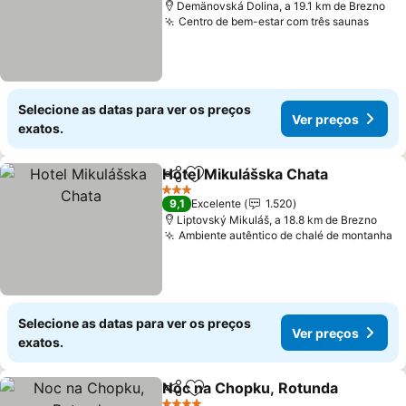
Demänovská Dolina, a 19.1 km de Brezno
Centro de bem-estar com três saunas
Ver p
Selecione as datas para ver os preços
Ver preços
exatos.
Hotel Mikulášska Chata
Partilhar
Adicionar aos favoritos
Ve
3 Estrelas
9,1
Excelente
1.520
Liptovský Mikuláš, a 18.8 km de Brezno
Ambiente autêntico de chalé de montanha
V
Selecione as datas para ver os preços
Ver preços
exatos.
Noc na Chopku, Rotunda
Partilhar
Adicionar aos favoritos
V