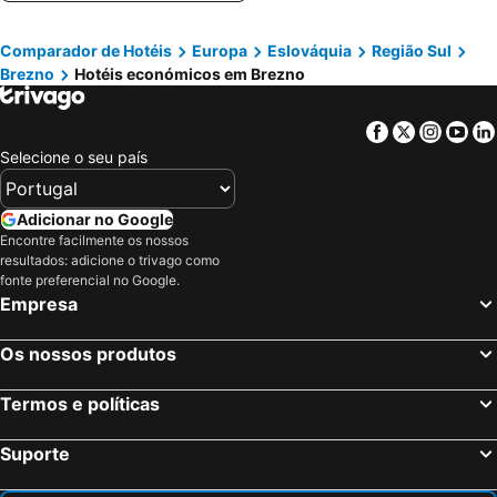
Comparador de Hotéis
Europa
Eslováquia
Região Sul
Brezno
Hotéis económicos em Brezno
Facebook
Twitter
Insta
Yo
Selecione o seu país
Adicionar no Google
Encontre facilmente os nossos
resultados: adicione o trivago como
fonte preferencial no Google.
Empresa
Os nossos produtos
Termos e políticas
Suporte