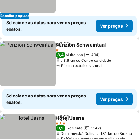
Escolha popular
Selecione as datas para ver os preços
Ver preços
exatos.
Penzión Schweintaal
Partilhar
Adicionar aos favoritos
Ver p
1 Estrelas
8,4
Muito boa
494
a 8.6 km de Centro da cidade
Piscina exterior sazonal
Ver preços
Selecione as datas para ver os preços
Ver preços
exatos.
Hotel Jasná
Partilhar
Adicionar aos favoritos
Ver preços
3 Estrelas
9,2
Excelente
1.142
Demänovská Dolina, a 18.1 km de Brezno
Refúgio na montanha em estilo chalé