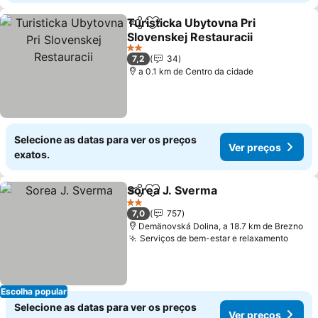
Turisticka Ubytovna Pri
Partilhar
Adicionar aos favoritos
Slovenskej Restauracii
Ver preços
2 Estrelas
7,2
34
a 0.1 km de Centro da cidade
Selecione as datas para ver os preços
Ver preços
exatos.
Sorea J. Sverma
Partilhar
Adicionar aos favoritos
Ver preço
2 Estrelas
7,0
757
Demänovská Dolina, a 18.7 km de Brezno
Serviços de bem-estar e relaxamento
Ver p
Escolha popular
Selecione as datas para ver os preços
Ver preços