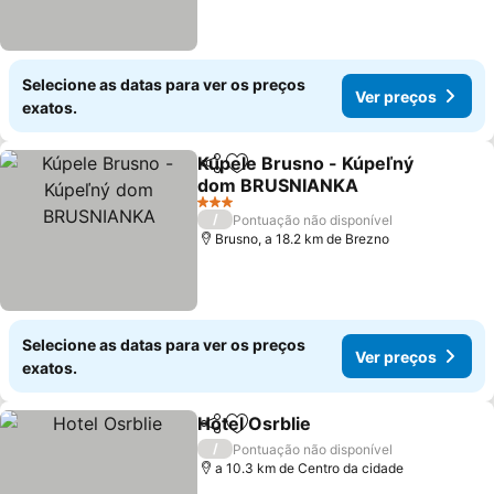
Selecione as datas para ver os preços
Ver preços
exatos.
Kúpele Brusno - Kúpeľný
Partilhar
Adicionar aos favoritos
dom BRUSNIANKA
Ver preços
3 Estrelas
/
Pontuação não disponível
Brusno, a 18.2 km de Brezno
Selecione as datas para ver os preços
Ver preços
exatos.
Hotel Osrblie
Partilhar
Adicionar aos favoritos
Ver preços
/
Pontuação não disponível
a 10.3 km de Centro da cidade