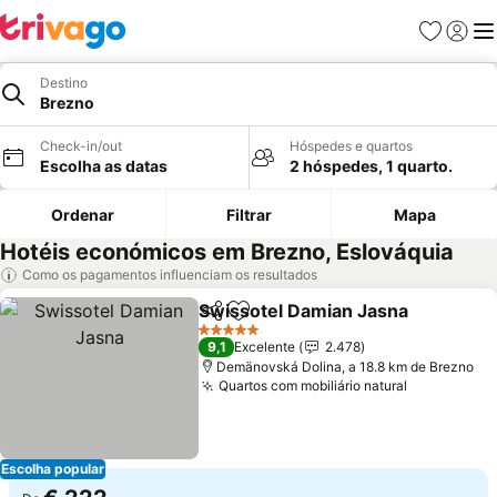
Favoritos
Iniciar
Me
Destino
Brezno
Check-in/out
Hóspedes e quartos
Escolha as datas
2 hóspedes, 1 quarto.
Ordenar
Filtrar
Mapa
Hotéis económicos em Brezno, Eslováquia
Como os pagamentos influenciam os resultados
Swissotel Damian Jasna
Partilhar
Adicionar aos favoritos
Ve
5 Estrelas
9,1
Excelente
2.478
Demänovská Dolina, a 18.8 km de Brezno
Quartos com mobiliário natural
Ver preço
Escolha popular