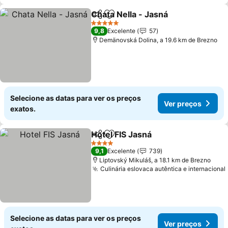
Chata Nella - Jasná
Partilhar
Adicionar aos favoritos
Ver pr
5 Estrelas
9,8
Excelente
57
Demänovská Dolina, a 19.6 km de Brezno
Selecione as datas para ver os preços
Ver preços
exatos.
Hotel FIS Jasná
Partilhar
Adicionar aos favoritos
Ver preços
4 Estrelas
9,1
Excelente
739
Liptovský Mikuláš, a 18.1 km de Brezno
Culinária eslovaca autêntica e internacional
Selecione as datas para ver os preços
Ver preços