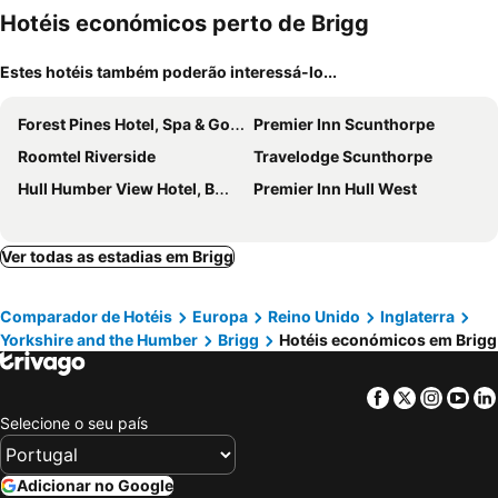
Hotéis económicos perto de Brigg
Estes hotéis também poderão interessá-lo...
Forest Pines Hotel, Spa & Golf Resort
Premier Inn Scunthorpe
Roomtel Riverside
Travelodge Scunthorpe
Hull Humber View Hotel, BW Signature Collection
Premier Inn Hull West
Ver todas as estadias em Brigg
Comparador de Hotéis
Europa
Reino Unido
Inglaterra
Yorkshire and the Humber
Brigg
Hotéis económicos em Brigg
Facebook
Twitter
Insta
Yo
Selecione o seu país
Adicionar no Google