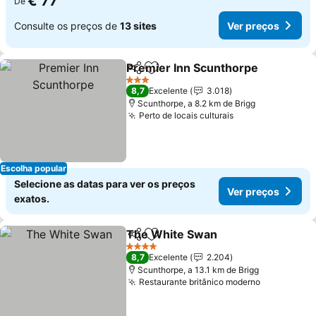
€ 77
De
Consulte os preços de
13 sites
Ver preços
Premier Inn Scunthorpe
Partilhar
Adicionar aos favoritos
Ve
3 Estrelas
8,7
Excelente
3.018
Scunthorpe, a 8.2 km de Brigg
Perto de locais culturais
Ver preços
Escolha popular
Selecione as datas para ver os preços
Ver preços
exatos.
The White Swan
Partilhar
Adicionar aos favoritos
Ver preço
4 Estrelas
8,7
Excelente
2.204
Scunthorpe, a 13.1 km de Brigg
Restaurante britânico moderno
Ver preço