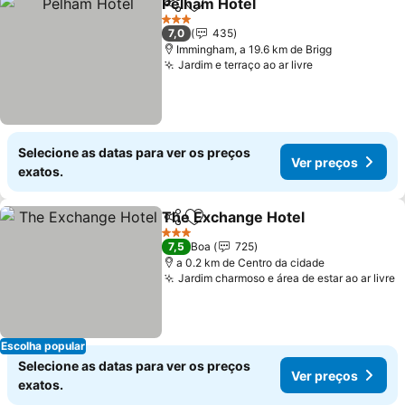
Pelham Hotel
Partilhar
Adicionar aos favoritos
Ver preços
3 Estrelas
7,0
435
Immingham, a 19.6 km de Brigg
Jardim e terraço ao ar livre
Ver preços
Selecione as datas para ver os preços
Ver preços
exatos.
The Exchange Hotel
Partilhar
Adicionar aos favoritos
Ver p
3 Estrelas
7,5
Boa
725
a 0.2 km de Centro da cidade
Jardim charmoso e área de estar ao ar livre
V
Escolha popular
Selecione as datas para ver os preços
Ver preços
exatos.