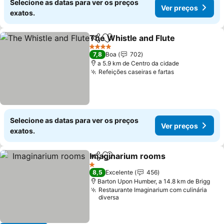
Selecione as datas para ver os preços
Ver preços
exatos.
The Whistle and Flute
Partilhar
Adicionar aos favoritos
Ver 
4 Estrelas
7,8
Boa
702
a 5.9 km de Centro da cidade
Refeições caseiras e fartas
Ver preços
Selecione as datas para ver os preços
Ver preços
exatos.
Imaginarium rooms
Partilhar
Adicionar aos favoritos
Ver pr
1 Estrelas
8,5
Excelente
456
Barton Upon Humber, a 14.8 km de Brigg
Restaurante Imaginarium com culinária
diversa