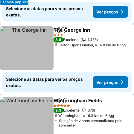
Escolha popular
Selecione as datas para ver os preços
Ver preços
exatos.
The George Inn
Partilhar
Adicionar aos favoritos
Ver preços
3 Estrelas
8,6
Excelente
1.455
Barton Upon Humber, a 14.8 km de Brigg
Selecione as datas para ver os preços
Ver preços
exatos.
Winteringham Fields
Partilhar
Adicionar aos favoritos
Ver p
5 Estrelas
9,3
Excelente
676
Winteringham, a 16.3 km de Brigg
Seleção de vinhos personalizada pelo
sommelier