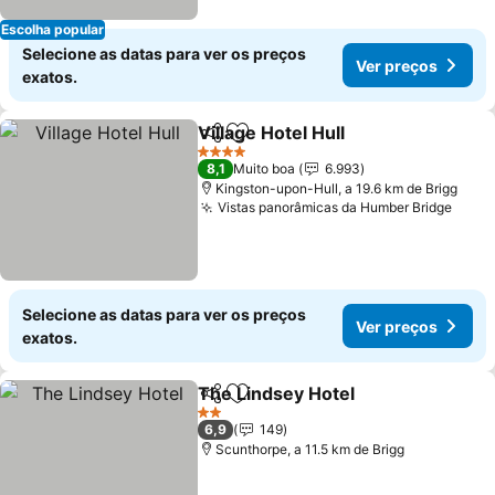
Escolha popular
Selecione as datas para ver os preços
Ver preços
exatos.
Village Hotel Hull
Partilhar
Adicionar aos favoritos
Ver preç
4 Estrelas
8,1
Muito boa
6.993
Kingston-upon-Hull, a 19.6 km de Brigg
Vistas panorâmicas da Humber Bridge
Ver 
Selecione as datas para ver os preços
Ver preços
exatos.
The Lindsey Hotel
Partilhar
Adicionar aos favoritos
Ver pre
2 Estrelas
6,9
149
Scunthorpe, a 11.5 km de Brigg