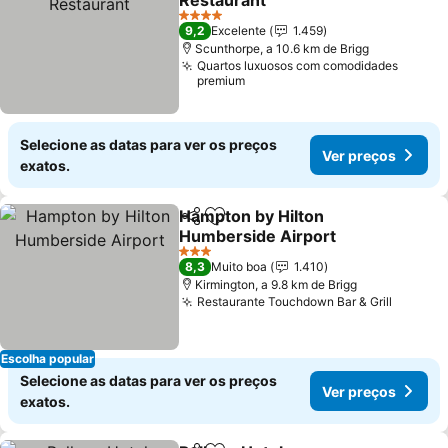
Restaurant
Ver preços
4 Estrelas
9,2
Excelente
1.459
Scunthorpe, a 10.6 km de Brigg
Quartos luxuosos com comodidades
premium
Selecione as datas para ver os preços
Ver preços
exatos.
Hampton by Hilton
Partilhar
Adicionar aos favoritos
Humberside Airport
Ver preços
3 Estrelas
8,3
Muito boa
1.410
Kirmington, a 9.8 km de Brigg
Restaurante Touchdown Bar & Grill
Ver pr
Escolha popular
Selecione as datas para ver os preços
Ver preços
exatos.