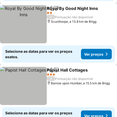
Royal By Good Night Inns
Partilhar
Adicionar aos favoritos
V
2 Estrelas
/
Pontuação não disponível
Scunthorpe, a 13.8 km de Brigg
Selecione as datas para ver os preços
Ver preços
exatos.
Papist Hall Cottages
Partilhar
Adicionar aos favoritos
Ver p
3 Estrelas
/
Pontuação não disponível
Barrow upon Humber, a 15.5 km de Brigg
Selecione as datas para ver os preços
Ver preços