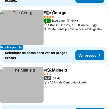
exatos.
The George
Partilhar
Adicionar aos favoritos
Ver preços
4 Estrelas
9,1
Excelente
944
Kirton in Lindsey, a 10.8 km de Brigg
Restaurante premiado com estilo gastro
Ver
Escolha popular
Selecione as datas para ver os preços
Ver preços
exatos.
The Millfield
Partilhar
Adicionar aos favoritos
Ver preços
3 Estrelas
5,2
4
a 1.5 km de Centro da cidade