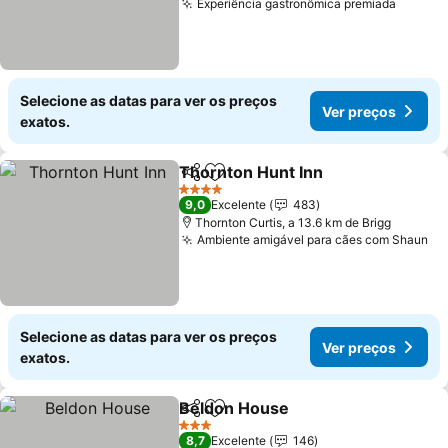
Experiência gastronômica premiada
Ver pr
Selecione as datas para ver os preços
Ver preços
exatos.
Thornton Hunt Inn
Partilhar
Adicionar aos favoritos
Ver pre
4 Estrelas
9,0
Excelente
483
Thornton Curtis, a 13.6 km de Brigg
Ambiente amigável para cães com Shaun
Ve
Selecione as datas para ver os preços
Ver preços
exatos.
Beldon House
Partilhar
Adicionar aos favoritos
Ver preços
3 Estrelas
8,7
Excelente
146