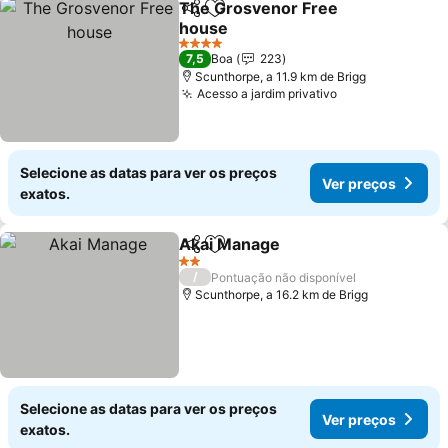
The Grosvenor Free
Partilhar
Adicionar aos favoritos
house
Ver preços
4 Estrelas
7,5
Boa
223
Scunthorpe, a 11.9 km de Brigg
Acesso a jardim privativo
Ver preços
Selecione as datas para ver os preços
Ver preços
exatos.
Akai Manage
Partilhar
Adicionar aos favoritos
Ver preços
2 Estrelas
/
Pontuação não disponível
Scunthorpe, a 16.2 km de Brigg
Selecione as datas para ver os preços
Ver preços
exatos.