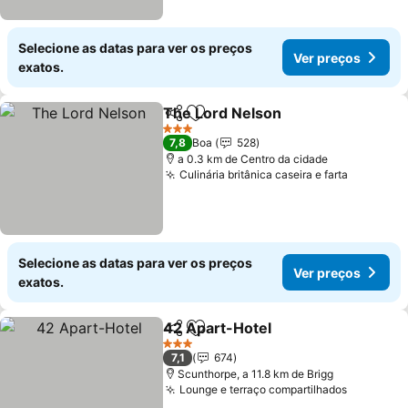
Selecione as datas para ver os preços
Ver preços
exatos.
The Lord Nelson
Partilhar
Adicionar aos favoritos
Ver preço
3 Estrelas
7,8
Boa
528
a 0.3 km de Centro da cidade
Culinária britânica caseira e farta
Ver preç
Selecione as datas para ver os preços
Ver preços
exatos.
42 Apart-Hotel
Partilhar
Adicionar aos favoritos
Ver preços
3 Estrelas
7,1
674
Scunthorpe, a 11.8 km de Brigg
Lounge e terraço compartilhados
Ver preç