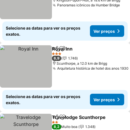
Kingston-upon-Hull, a 18.6 km de Brigg
Panoramas icônicos da Humber Bridge
Ver 
Selecione as datas para ver os preços
Ver preços
exatos.
Royal Inn
Partilhar
Adicionar aos favoritos
Ver preços
3 Estrelas
6,9
1.746
Scunthorpe, a 12.0 km de Brigg
Arquitetura histórica de hotel dos anos 1930
Selecione as datas para ver os preços
Ver preços
exatos.
Travelodge Scunthorpe
Partilhar
Adicionar aos favoritos
Ve
2 Estrelas
8,2
Muito boa
1.348