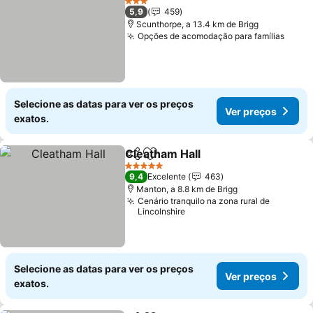
3 Estrelas
5,9
459
Scunthorpe, a 13.4 km de Brigg
Opções de acomodação para famílias
Ver p
Selecione as datas para ver os preços
Ver preços
exatos.
Cleatham Hall
Partilhar
Adicionar aos favoritos
Ver preços
5 Estrelas
9,4
Excelente
463
Manton, a 8.8 km de Brigg
Cenário tranquilo na zona rural de
Lincolnshire
Selecione as datas para ver os preços
Ver preços
exatos.