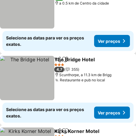
a 0.5 km de Centro da cidade
Selecione as datas para ver os preços
Ver preços
exatos.
The Bridge Hotel
Partilhar
Adicionar aos favoritos
Ver preç
3 Estrelas
4,7
355
Scunthorpe, a 11.3 km de Brigg
Restaurante e pub no local
Ver preços
Selecione as datas para ver os preços
Ver preços
exatos.
Kirks Korner Motel
Partilhar
Adicionar aos favoritos
Ver pre