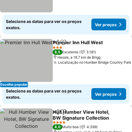
Selecione as datas para ver os preços
Ver preços
exatos.
Premier Inn Hull West
Partilhar
Adicionar aos favoritos
Ver 
3 Estrelas
8,5
Excelente
3.181
Hessle, a 18.7 km de Brigg
Localização no Humber Bridge Country Park
Escolha popular
Selecione as datas para ver os preços
Ver preços
exatos.
Hull Humber View Hotel,
Partilhar
Adicionar aos favoritos
BW Signature Collection
Ver preços
4 Estrelas
8,0
Muito boa
4.399