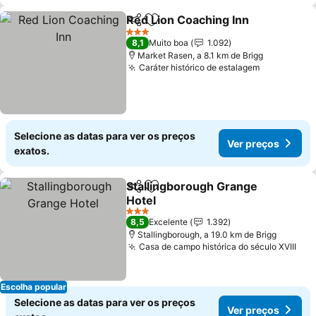
Red Lion Coaching Inn
Partilhar
Adicionar aos favoritos
Ver
3 Estrelas
8,1
Muito boa
1.092
Market Rasen, a 8.1 km de Brigg
Caráter histórico de estalagem
Ver preço
Selecione as datas para ver os preços
Ver preços
exatos.
Stallingborough Grange
Partilhar
Adicionar aos favoritos
Hotel
Ver preços
3 Estrelas
8,5
Excelente
1.392
Stallingborough, a 19.0 km de Brigg
Casa de campo histórica do século XVIII
Ver
Escolha popular
Selecione as datas para ver os preços
Ver preços