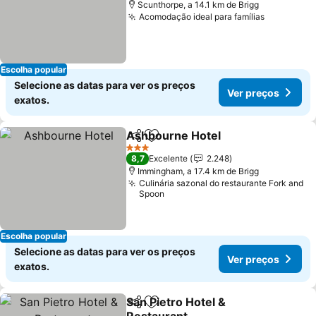
Scunthorpe, a 14.1 km de Brigg
Acomodação ideal para famílias
Ver preço
Escolha popular
Selecione as datas para ver os preços
Ver preços
exatos.
Ashbourne Hotel
Partilhar
Adicionar aos favoritos
Ver preç
3 Estrelas
8,7
Excelente
2.248
Immingham, a 17.4 km de Brigg
Culinária sazonal do restaurante Fork and
Spoon
Escolha popular
Selecione as datas para ver os preços
Ver preços
exatos.
San Pietro Hotel &
Partilhar
Adicionar aos favoritos