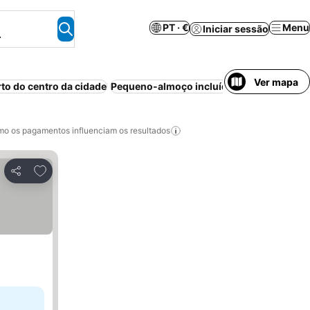
PT · €
Menu
Iniciar sessão
.
Ver mapa
rto do centro da cidade
Pequeno-almoço incluído
Piscina
Praia
o os pagamentos influenciam os resultados
Adicionar aos favoritos
Partilhar