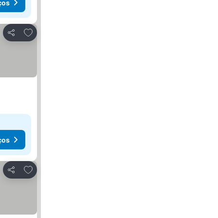
ços
Adicionar aos favoritos
Partilhar
ços
Adicionar aos favoritos
Partilhar