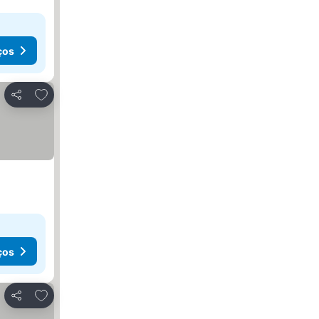
ços
Adicionar aos favoritos
Partilhar
ços
Adicionar aos favoritos
Partilhar