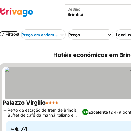
Destino
Filtros
Preço em ordem crescente
Preço
Localiz
Hotéis económicos em Brindi
Palazzo Virgilio
4 Estrelas
Perto da estação de trem de Brindisi,
Excelente
(2.479 pon
8,6
Buffet de café da manhã italiano e
americano
€ 74
De