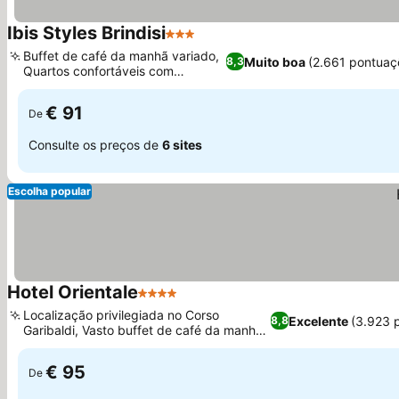
Ibis Styles Brindisi
3 Estrelas
Buffet de café da manhã variado,
Muito boa
(2.661 pontuaç
8,3
Quartos confortáveis com
varandas
€ 91
De
Consulte os preços de
6 sites
Escolha popular
Hotel Orientale
4 Estrelas
Localização privilegiada no Corso
Excelente
(3.923 
8,8
Garibaldi, Vasto buffet de café da manhã
com delícias locais
€ 95
De