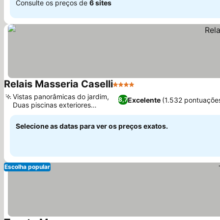
Consulte os preços de
6 sites
Relais Masseria Caselli
4 Estrelas
Vistas panorâmicas do jardim,
Excelente
(1.532 pontuaçõe
8,7
Duas piscinas exteriores
distintas
Selecione as datas para ver os preços exatos.
Escolha popular