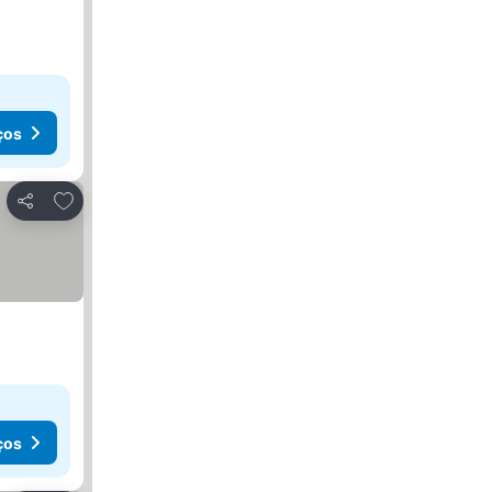
ços
Adicionar aos favoritos
Partilhar
ços