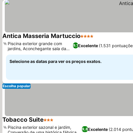
Antica Masseria Martuccio
4 Estrelas
Piscina exterior grande com
Excelente
(1.531 pontuaçõe
9,1
jardins, Aconchegante sala da
lareira
Selecione as datas para ver os preços exatos.
Escolha popular
Tobacco Suite
3 Estrelas
Piscina exterior sazonal e jardim,
Excelente
(2.014 pont
9,8
Conversão de uma histórica fábrica