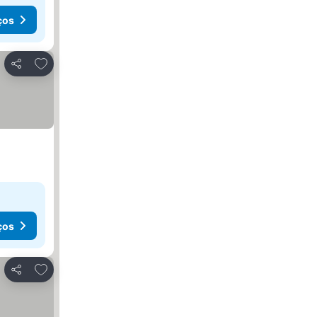
ços
Adicionar aos favoritos
Partilhar
ços
Adicionar aos favoritos
Partilhar