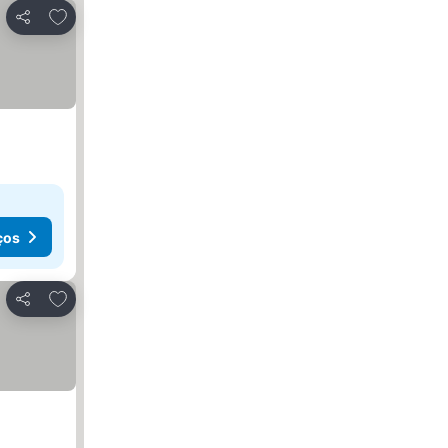
Adicionar aos favoritos
Partilhar
ços
Adicionar aos favoritos
Partilhar