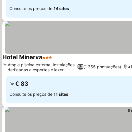
Consulte os preços de
14 sites
Hotel Minerva
3 Estrelas
Ampla piscina externa, Instalações
(1.355 pontuações)
6,8
a 
dedicadas a esportes e lazer
€ 83
De
Consulte os preços de
11 sites