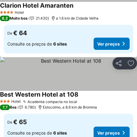
Clarion Hotel Amaranten
Ver preços
Hotel
4 Estrelas
8,2
Muito boa
21.430
a 1.6 km de Cidade Velha
€ 64
De
Consulte os preços de
6 sites
Ver preços
Partilhar
Ad
Best Western Hotel at 108
Ver preços
Hotel
Academia compacta no local
Ver preços
3 Estrelas
7,7
Boa
6.780
Estocolmo, a 8.6 km de Bromma
€ 65
De
Consulte os preços de
6 sites
Ver preços