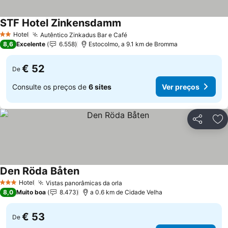
STF Hotel Zinkensdamm
Ver preços
Hotel
Autêntico Zinkadus Bar e Café
Ver preços
2 Estrelas
8,6
Excelente
6.558
Estocolmo, a 9.1 km de Bromma
€ 52
De
Consulte os preços de
6 sites
Ver preços
Partilhar
Ad
Den Röda Båten
Ver preços
Hotel
Vistas panorâmicas da orla
Ver preços
3 Estrelas
8,0
Muito boa
8.473
a 0.6 km de Cidade Velha
€ 53
De