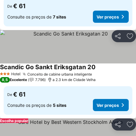
€ 61
De
Consulte os preços de
7 sites
Ver preços
Partilhar
Ad
Scandic Go Sankt Eriksgatan 20
Ver preços
Hotel
Conceito de cabine urbana inteligente
Ver preços
3 Estrelas
8,5
Excelente
7.796
a 2.3 km de Cidade Velha
€ 61
De
Consulte os preços de
5 sites
Ver preços
Escolha popular
Partilhar
Ad