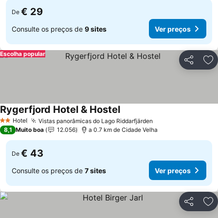
€ 29
De
Consulte os preços de
9 sites
Ver preços
Escolha popular
Partilhar
Ad
Rygerfjord Hotel & Hostel
Ver preços
Hotel
Vistas panorâmicas do Lago Riddarfjärden
Ver preços
2 Estrelas
8,1
Muito boa
12.056
a 0.7 km de Cidade Velha
€ 43
De
Consulte os preços de
7 sites
Ver preços
Partilhar
Ad