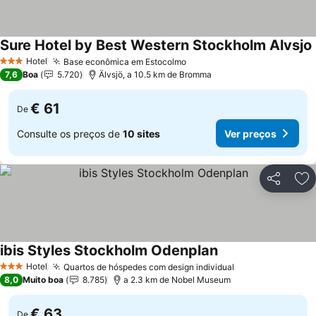
Sure Hotel by Best Western Stockholm Alvsjo
Hotel
Base econômica em Estocolmo
Ver preços
3 Estrelas
7,6
Boa
5.720
Älvsjö, a 10.5 km de Bromma
€ 61
De
Consulte os preços de
10 sites
Ver preços
Partilhar
Ad
ibis Styles Stockholm Odenplan
Ver preços
Hotel
Quartos de hóspedes com design individual
Ver preços
3 Estrelas
8,0
Muito boa
8.785
a 2.3 km de Nobel Museum
€ 63
De