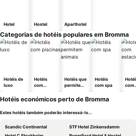
Hotel
Hostel
Aparthotel
Categorias de hotéis populares em Bromma
Hotéis de
Hotéis
Hotéis que
Hotéis
Hoté
luxo
com
permitem
com spa
com
piscinas
animais
esta
ment
Hotéis económicos perto de Bromma
Estes hotéis também poderão interessá-lo...
Scandic Continental
STF Hotel Zinkensdamm
Hotel C Stockholm
Rygerfjord Hotel & Hostel