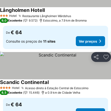
Långholmen Hotell
Ver preços
Hotel
Restaurante Långholmen Wärdshus
Ver preços
3 Estrelas
9,0
Excelente
9.572
Estocolmo, a 7.9 km de Bromma
€ 64
De
Consulte os preços de
11 sites
Ver preços
Partilhar
Ad
Scandic Continental
Ver preços
Hotel
Acesso direto à Estação Central de Estocolmo
Ver preços
4 Estrelas
8,5
Excelente
15.446
a 0.9 km de Cidade Velha
€ 64
De