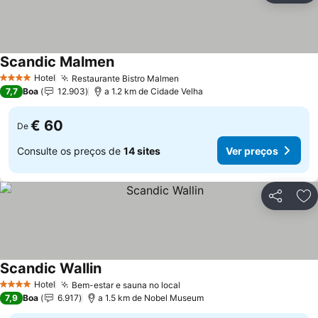
Scandic Malmen
Ver preços
Hotel
Restaurante Bistro Malmen
Ver preços
4 Estrelas
7,7
Boa
12.903
a 1.2 km de Cidade Velha
€ 60
De
Consulte os preços de
14 sites
Ver preços
Partilhar
Ad
Scandic Wallin
Ver preços
Hotel
Bem-estar e sauna no local
Ver preços
4 Estrelas
7,9
Boa
6.917
a 1.5 km de Nobel Museum