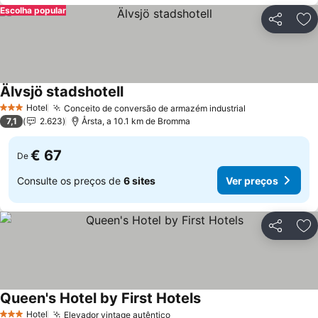
Escolha popular
Partilhar
Ad
Älvsjö stadshotell
Ver preços
Hotel
Conceito de conversão de armazém industrial
Ver preços
3 Estrelas
7,1
2.623
Årsta, a 10.1 km de Bromma
€ 67
De
Consulte os preços de
6 sites
Ver preços
Partilhar
Ad
Queen's Hotel by First Hotels
Ver preços
Hotel
Elevador vintage autêntico
Ver preços