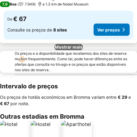
3 Estrelas
7,6
Boa
7.949
a 1.3 km de Nobel Museum
€ 67
De
Consulte os preços de
8 sites
Ver preços
Mostrar mais
Os preços e a disponibilidade que recebemos dos sites de reserva
mudam frequentemente. Como tal, pode haver diferenças entre as
ofertas que consulta no trivago e os preços que estão disponíveis
nos sites de reserva.
Intervalo de preços
Os preços de hotéis económicos em Bromma variam entre
‎€ 29
e
‎€ 67
por noite.
Outras estadias em Bromma