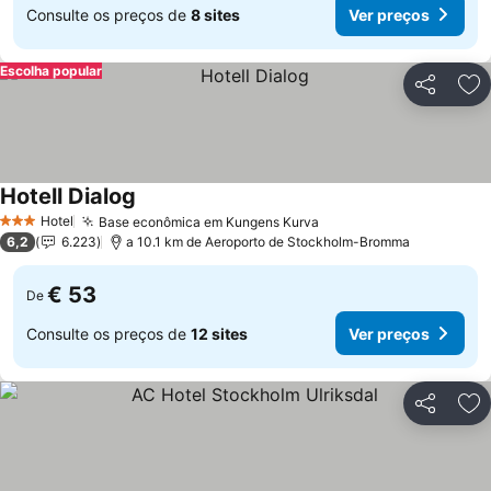
Consulte os preços de
8 sites
Ver preços
Escolha popular
Partilhar
Ad
Hotell Dialog
Ver preços
Hotel
Base econômica em Kungens Kurva
Ver preços
3 Estrelas
6,2
6.223
a 10.1 km de Aeroporto de Stockholm-Bromma
€ 53
De
Consulte os preços de
12 sites
Ver preços
Partilhar
Ad