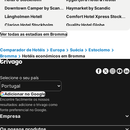
Downtown Camper by Scandic
Haymarket by Scandic
Långholmen Hotell
Comfort Hotel Xpress Stockholm Central
Clarion Hotel Stockholm
Quality Hotel Globe
Scandic No 53
Scandic Malmen
Ver todas as estadias em Bromma
At Six
Scandic Go Sankt Eriksgatan 20
Comparador de Hotéis
Europa
Suécia
Estoclomo
Rex Petit
Castle House Inn
Bromma
Hotéis económicos em Bromma
Hotel Gio, BW Signature Collection
Hilton Stockholm Slussen
Radisson Blu Royal Viking Hotel, Stockholm
Sheraton Stockholm Hotel
Facebook
Twitter
Insta
Yo
Thon Partner Hotel Kungsbron
Motel L Hammarby Sjöstad
Selecione o seu país
Scandic Grand Central
Best Western Hotel at 108
Ariston Hotell
Scandic Klara
Adicionar no Google
Encontre facilmente os nossos
Elite Palace Hotel & Spa
Stockholm Inn Hotel
resultados: adicione o trivago como
AC Hotel Stockholm Ulriksdal
Hotel Hotorget, BW Signature Collection
fonte preferencial no Google.
Empresa
Scandic Go, Upplandsgatan 4
Freys Hotel
Mornington Hotel Stockholm City
Scandic Södra Kajen
Os nossos produtos