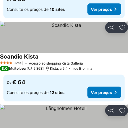
Consulte os preços de
10 sites
Ver preços
Partilhar
Ad
Scandic Kista
Ver preços
Hotel
Acesso ao shopping Kista Galleria
Ver preços
4 Estrelas
8,0
Muito boa
2.868
Kista, a 5.4 km de Bromma
€ 64
De
Consulte os preços de
12 sites
Ver preços
Partilhar
Ad