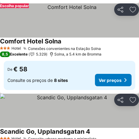
Escolha popular
Partilhar
Ad
Comfort Hotel Solna
Ver preços
Hotel
Conexões convenientes na Estação Solna
Ver preços
3 Estrelas
8,5
Excelente
5.329
Solna, a 5.4 km de Bromma
€ 58
De
Consulte os preços de
8 sites
Ver preços
Partilhar
Ad
Scandic Go, Upplandsgatan 4
Ver preços
Hotel
Conceito urbano moderno e minimalista