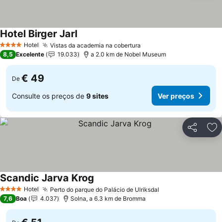
Hotel Birger Jarl
Ver preços
Hotel
Vistas da academia na cobertura
Ver preços
4 Estrelas
8,5
Excelente
19.033
a 2.0 km de Nobel Museum
€ 49
De
Consulte os preços de
9 sites
Ver preços
Partilhar
Ad
Scandic Jarva Krog
Ver preços
Hotel
Perto do parque do Palácio de Ulriksdal
Ver preços
4 Estrelas
7,6
Boa
4.037
Solna, a 6.3 km de Bromma