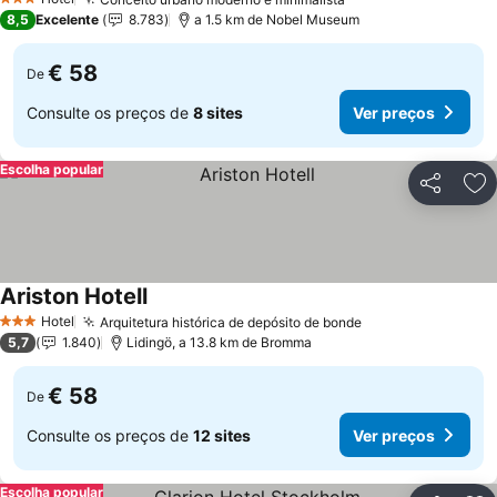
Ver preços
3 Estrelas
8,5
Excelente
8.783
a 1.5 km de Nobel Museum
€ 58
De
Consulte os preços de
8 sites
Ver preços
Escolha popular
Partilhar
Ad
Ariston Hotell
Ver preços
Hotel
Arquitetura histórica de depósito de bonde
Ver preços
3 Estrelas
5,7
1.840
Lidingö, a 13.8 km de Bromma
€ 58
De
Consulte os preços de
12 sites
Ver preços
Escolha popular