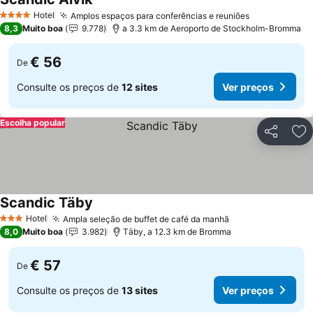
Ver preços
Hotel
Amplos espaços para conferências e reuniões
Ver preços
4 Estrelas
8,3
Muito boa
9.778
a 3.3 km de Aeroporto de Stockholm-Bromma
€ 56
De
Consulte os preços de
12 sites
Ver preços
Escolha popular
Partilhar
Ad
Scandic Täby
Ver preços
Hotel
Ampla seleção de buffet de café da manhã
Ver preços
3 Estrelas
8,0
Muito boa
3.982
Täby, a 12.3 km de Bromma
€ 57
De
Consulte os preços de
13 sites
Ver preços