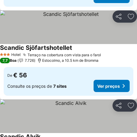
Partilhar
Ad
Scandic Sjöfartshotellet
Ver preços
Hotel
Terraço na cobertura com vista para o farol
Ver preços
3 Estrelas
7,7
Boa
7.726
Estocolmo, a 10.5 km de Bromma
€ 56
De
Consulte os preços de
7 sites
Ver preços
Partilhar
Ad
Scandic Alvik