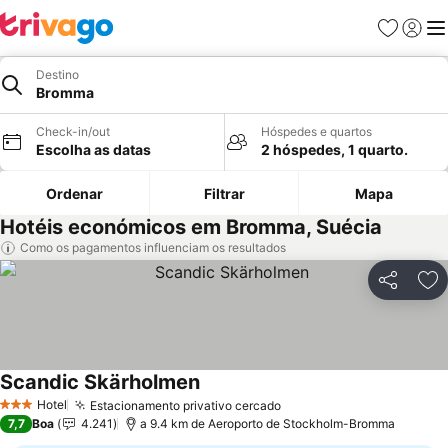
Favoritos
Iniciar
Me
Destino
Bromma
Check-in/out
Hóspedes e quartos
Escolha as datas
2 hóspedes, 1 quarto.
Ordenar
Filtrar
Mapa
Hotéis económicos em Bromma, Suécia
Como os pagamentos influenciam os resultados
Partilhar
Ad
Scandic Skärholmen
Ver preços
Hotel
Estacionamento privativo cercado
Ver preços
3 Estrelas
7,7
Boa
4.241
a 9.4 km de Aeroporto de Stockholm-Bromma