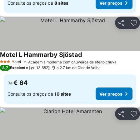
Consulte os preços de
8 sites
Ver preços
Partilhar
Ad
Motel L Hammarby Sjöstad
Ver preços
Hotel
Academia moderna com chuveiros de efeito chuva
Ver preço
3 Estrelas
8,7
Excelente
13.682
a 2.7 km de Cidade Velha
€ 64
De
Consulte os preços de
10 sites
Ver preços
Partilhar
Ad