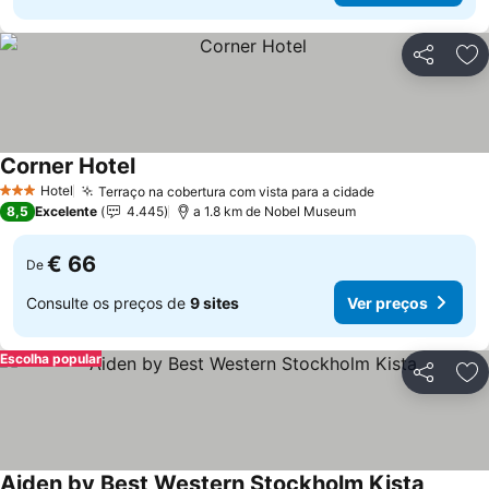
Partilhar
Ad
Corner Hotel
Ver preços
Hotel
Terraço na cobertura com vista para a cidade
Ver preços
3 Estrelas
8,5
Excelente
4.445
a 1.8 km de Nobel Museum
€ 66
De
Consulte os preços de
9 sites
Ver preços
Escolha popular
Partilhar
Ad
Aiden by Best Western Stockholm Kista