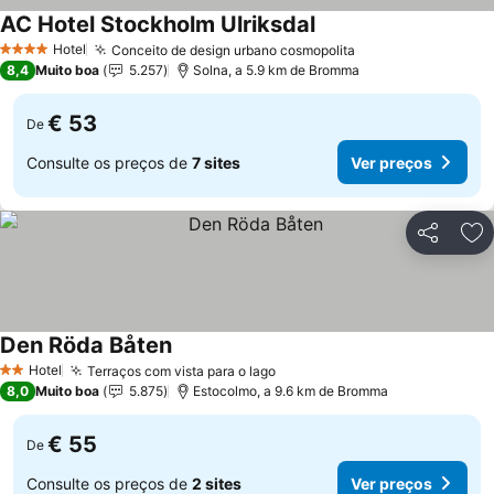
AC Hotel Stockholm Ulriksdal
Ver preços
Hotel
Conceito de design urbano cosmopolita
Ver preços
4 Estrelas
8,4
Muito boa
5.257
Solna, a 5.9 km de Bromma
€ 53
De
Consulte os preços de
7 sites
Ver preços
Partilhar
Ad
Den Röda Båten
Ver preços
Hotel
Terraços com vista para o lago
Ver preços
2 Estrelas
8,0
Muito boa
5.875
Estocolmo, a 9.6 km de Bromma
€ 55
De
Consulte os preços de
2 sites
Ver preços