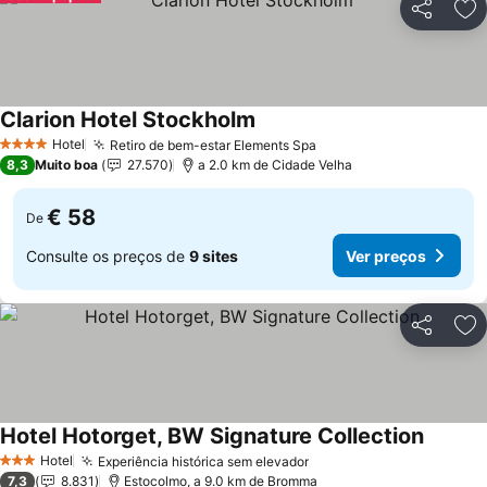
Partilhar
Ad
Clarion Hotel Stockholm
Ver preços
Hotel
Retiro de bem-estar Elements Spa
Ver preços
4 Estrelas
8,3
Muito boa
27.570
a 2.0 km de Cidade Velha
€ 58
De
Consulte os preços de
9 sites
Ver preços
Partilhar
Ad
Hotel Hotorget, BW Signature Collection
Ver pre
Hotel
Experiência histórica sem elevador
Ver preços
3 Estrelas
7,3
8.831
Estocolmo, a 9.0 km de Bromma