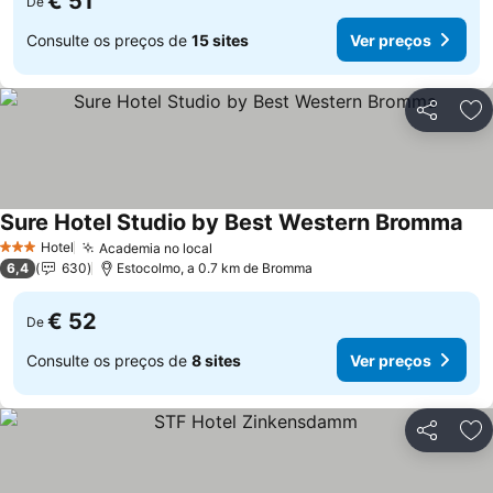
€ 51
De
Consulte os preços de
15 sites
Ver preços
Partilhar
Ad
Sure Hotel Studio by Best Western Bromma
Ver
Hotel
Academia no local
Ver preços
3 Estrelas
6,4
630
Estocolmo, a 0.7 km de Bromma
€ 52
De
Consulte os preços de
8 sites
Ver preços
Partilhar
Ad