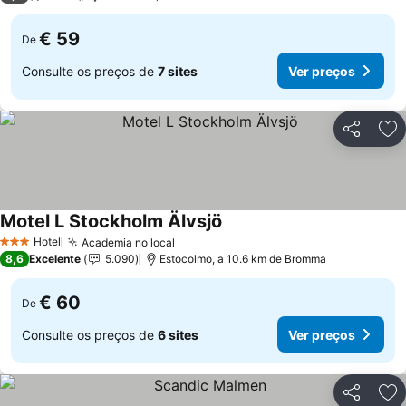
€ 59
De
Consulte os preços de
7 sites
Ver preços
Partilhar
Ad
Motel L Stockholm Älvsjö
Ver preços
Hotel
Academia no local
Ver preços
3 Estrelas
8,6
Excelente
5.090
Estocolmo, a 10.6 km de Bromma
€ 60
De
Consulte os preços de
6 sites
Ver preços
Partilhar
Ad