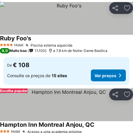
Partilhar
Ad
Ruby Foo's
Hotel
Piscina externa aquecida
4 Estrelas
8,0
Muito boa
11.100
a 7.8 km de Notre-Dame Basilica
€ 108
De
Consulte os preços de
15 sites
Ver preços
Escolha popular
Partilhar
Ad
Hampton Inn Montreal Anjou, QC
Hotel
Acesso a uma academia próxima