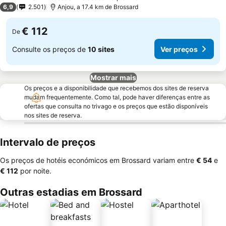
3 Estrelas
6,9
2.501
Anjou, a 17.4 km de Brossard
€ 112
De
Consulte os preços de
10 sites
Ver preços
Mostrar mais
Os preços e a disponibilidade que recebemos dos sites de reserva
mudam frequentemente. Como tal, pode haver diferenças entre as
ofertas que consulta no trivago e os preços que estão disponíveis
nos sites de reserva.
Intervalo de preços
Os preços de hotéis económicos em Brossard variam entre
‎€ 54
e
‎€ 112
por noite.
Outras estadias em Brossard