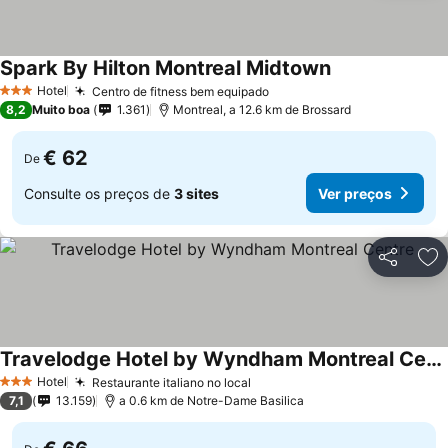
Spark By Hilton Montreal Midtown
Hotel
Centro de fitness bem equipado
3 Estrelas
8,2
Muito boa
1.361
Montreal, a 12.6 km de Brossard
€ 62
De
Consulte os preços de
3 sites
Ver preços
Partilhar
Ad
Travelodge Hotel by Wyndham Montreal Centre
Hotel
Restaurante italiano no local
3 Estrelas
7,1
13.159
a 0.6 km de Notre-Dame Basilica