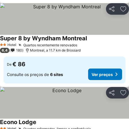
Partilhar
Ad
Super 8 by Wyndham Montreal
Hotel
Quartos recentemente renovados
2 Estrelas
6,4
180
Montreal, a 11.7 km de Brossard
€ 86
De
Consulte os preços de
6 sites
Ver preços
Partilhar
Ad
Econo Lodge
Hotel
Quartos reformados, limpos e confortáveis