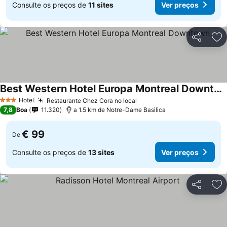
Consulte os preços de
11 sites
Ver preços
Partilhar
Ad
Best Western Hotel Europa Montreal Downtown
Hotel
Restaurante Chez Cora no local
3 Estrelas
7,8
Boa
11.320
a 1.5 km de Notre-Dame Basilica
€ 99
De
Consulte os preços de
13 sites
Ver preços
Partilhar
Ad