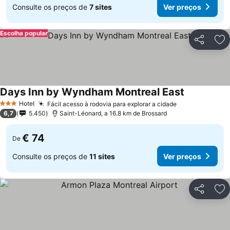
Consulte os preços de
7 sites
Ver preços
Escolha popular
Partilhar
Ad
Days Inn by Wyndham Montreal East
Hotel
Fácil acesso à rodovia para explorar a cidade
3 Estrelas
6,7
5.450
Saint-Léonard, a 16.8 km de Brossard
€ 74
De
Consulte os preços de
11 sites
Ver preços
Partilhar
Ad