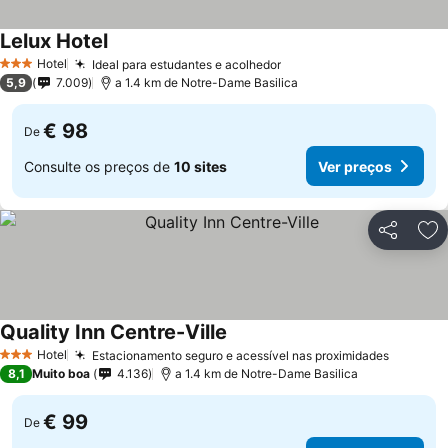
Lelux Hotel
Hotel
Ideal para estudantes e acolhedor
3 Estrelas
5,9
7.009
a 1.4 km de Notre-Dame Basilica
€ 98
De
Consulte os preços de
10 sites
Ver preços
Partilhar
Ad
Quality Inn Centre-Ville
Hotel
Estacionamento seguro e acessível nas proximidades
3 Estrelas
8,1
Muito boa
4.136
a 1.4 km de Notre-Dame Basilica
€ 99
De