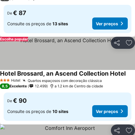
€ 87
De
Consulte os preços de
13 sites
Ver preços
Escolha popular
Partilhar
Ad
Hotel Brossard, an Ascend Collection Hotel
Hotel
Quartos espaçosos com decoração clássica
3 Estrelas
8,5
Excelente
12.499
a 1.2 km de Centro da cidade
€ 90
De
Consulte os preços de
10 sites
Ver preços
Partilhar
Ad