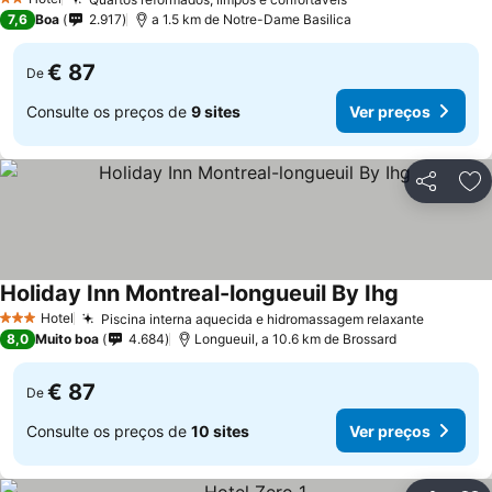
2 Estrelas
7,6
Boa
2.917
a 1.5 km de Notre-Dame Basilica
€ 87
De
Consulte os preços de
9 sites
Ver preços
Partilhar
Ad
Holiday Inn Montreal-longueuil By Ihg
Hotel
Piscina interna aquecida e hidromassagem relaxante
3 Estrelas
8,0
Muito boa
4.684
Longueuil, a 10.6 km de Brossard
€ 87
De
Consulte os preços de
10 sites
Ver preços