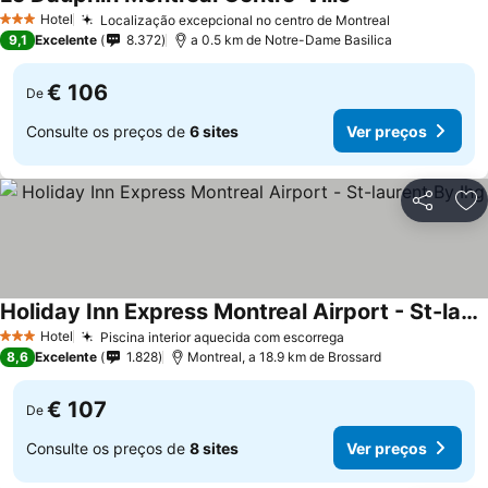
Hotel
Localização excepcional no centro de Montreal
3 Estrelas
9,1
Excelente
8.372
a 0.5 km de Notre-Dame Basilica
€ 106
De
Consulte os preços de
6 sites
Ver preços
Partilhar
Ad
Holiday Inn Express Montreal Airport - St-laurent By Ihg
Hotel
Piscina interior aquecida com escorrega
3 Estrelas
8,6
Excelente
1.828
Montreal, a 18.9 km de Brossard
€ 107
De
Consulte os preços de
8 sites
Ver preços