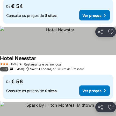
€ 54
De
Consulte os preços de
8 sites
Ver preços
Partilhar
Ad
Hotel Newstar
Hotel
Restaurante e bar no local
3 Estrelas
6,3
5.450
Saint-Léonard, a 16.6 km de Brossard
€ 56
De
Consulte os preços de
9 sites
Ver preços
Partilhar
Ad