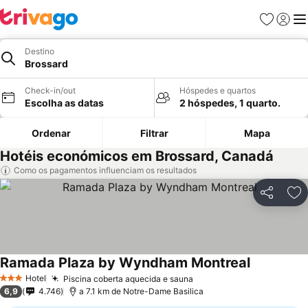
Favoritos
Iniciar
Me
Destino
Brossard
Check-in/out
Hóspedes e quartos
Escolha as datas
2 hóspedes, 1 quarto.
Ordenar
Filtrar
Mapa
Hotéis económicos em Brossard, Canadá
Como os pagamentos influenciam os resultados
Partilhar
Ad
Ramada Plaza by Wyndham Montreal
Hotel
Piscina coberta aquecida e sauna
3 Estrelas
6,9
4.746
a 7.1 km de Notre-Dame Basilica