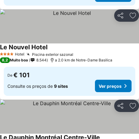
Partilhar
Ad
Le Nouvel Hotel
Hotel
Piscina exterior sazonal
4 Estrelas
8,2
Muito boa
8.544
a 2.0 km de Notre-Dame Basilica
€ 101
De
Consulte os preços de
9 sites
Ver preços
Partilhar
Ad
Le Dauphin Montréal Centre-Ville