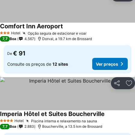
Comfort Inn Aeroport
Hotel
Opção segura de estacionar e voar
3 Estrelas
7,7
Boa
4.567
Dorval, a 19.7 km de Brossard
€ 91
De
Consulte os preços de
12 sites
Ver preços
Partilhar
Ad
Imperia Hôtel et Suites Boucherville
Hotel
Piscina interna e relaxamento na sauna
4 Estrelas
7,7
Boa
2.883
Boucherville, a 13.5 km de Brossard