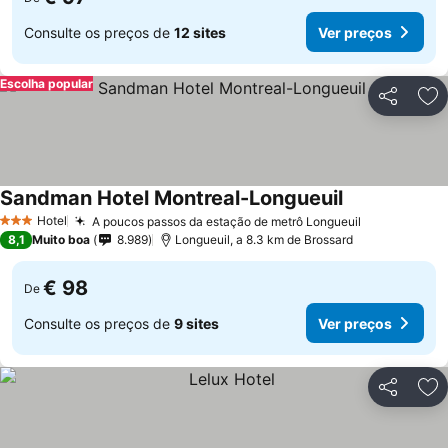
Consulte os preços de
12 sites
Ver preços
Escolha popular
Partilhar
Ad
Sandman Hotel Montreal-Longueuil
Hotel
A poucos passos da estação de metrô Longueuil
3 Estrelas
8,1
Muito boa
8.989
Longueuil, a 8.3 km de Brossard
€ 98
De
Consulte os preços de
9 sites
Ver preços
Partilhar
Ad