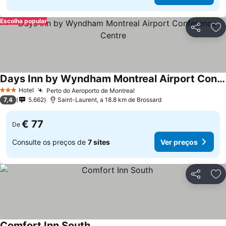
Escolha popular
Partilhar
Ad
Days Inn by Wyndham Montreal Airport Conference Centre
Hotel
Perto do Aeroporto de Montreal
3 Estrelas
7,4
5.662
Saint-Laurent, a 18.8 km de Brossard
€ 77
De
Consulte os preços de
7 sites
Ver preços
Partilhar
Ad
Comfort Inn South