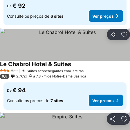
€ 92
De
Consulte os preços de
6 sites
Ver preços
Partilhar
Ad
Le Chabrol Hotel & Suites
Hotel
Suítes aconchegantes com lareiras
3 Estrelas
6,8
2.769
a 7.8 km de Notre-Dame Basilica
€ 94
De
Consulte os preços de
7 sites
Ver preços
Partilhar
Ad