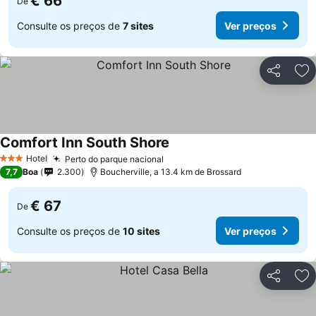
€ 66
De
Consulte os preços de
7 sites
Ver preços
Partilhar
Ad
Comfort Inn South Shore
Hotel
Perto do parque nacional
3 Estrelas
7,7
Boa
2.300
Boucherville, a 13.4 km de Brossard
€ 67
De
Consulte os preços de
10 sites
Ver preços
Partilhar
Ad