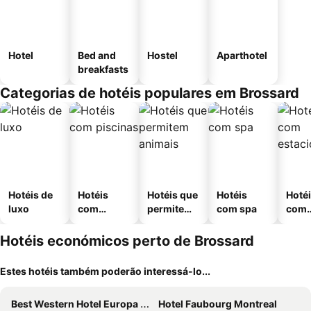
Hotel
Bed and
Hostel
Aparthotel
breakfasts
Categorias de hotéis populares em Brossard
Hotéis de
Hotéis
Hotéis que
Hotéis
Hoté
luxo
com
permitem
com spa
com
piscinas
animais
esta
ment
Hotéis económicos perto de Brossard
Estes hotéis também poderão interessá-lo...
Best Western Hotel Europa Montreal Downtown
Hotel Faubourg Montreal