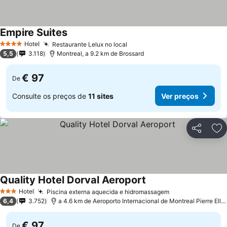
Empire Suites
Hotel
Restaurante Lelux no local
4 Estrelas
5,5
3.118
Montreal, a 9.2 km de Brossard
€ 97
De
Consulte os preços de
11 sites
Ver preços
Partilhar
Ad
Quality Hotel Dorval Aeroport
Hotel
Piscina externa aquecida e hidromassagem
3 Estrelas
6,4
3.752
a 4.6 km de Aeroporto Internacional de Montreal Pierre Elliot Trudeau
€ 97
De