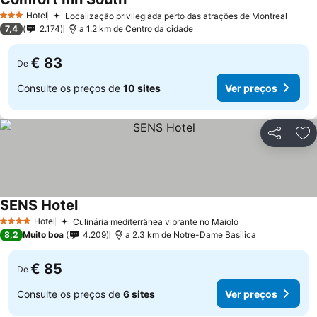
Hotel
Localização privilegiada perto das atrações de Montreal
3 Estrelas
7,4
2.174
a 1.2 km de Centro da cidade
€ 83
De
Consulte os preços de
10 sites
Ver preços
Partilhar
Ad
SENS Hotel
Hotel
Culinária mediterrânea vibrante no Maiolo
4 Estrelas
8,2
Muito boa
4.209
a 2.3 km de Notre-Dame Basilica
€ 85
De
Consulte os preços de
6 sites
Ver preços