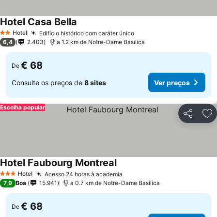
Hotel Casa Bella
Hotel
Edifício histórico com caráter único
2 Estrelas
6,4
2.403
a 1.2 km de Notre-Dame Basilica
€ 68
De
Consulte os preços de
8 sites
Ver preços
Escolha popular
Partilhar
Ad
Hotel Faubourg Montreal
Hotel
Acesso 24 horas à academia
3 Estrelas
7,9
Boa
15.941
a 0.7 km de Notre-Dame Basilica
€ 68
De