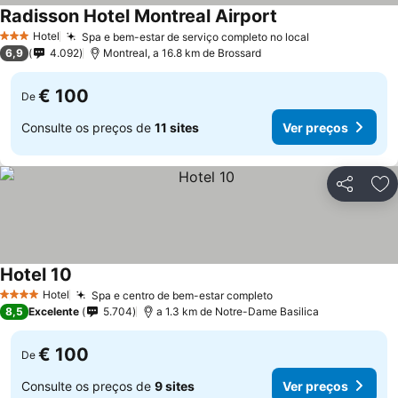
Radisson Hotel Montreal Airport
Hotel
Spa e bem-estar de serviço completo no local
3 Estrelas
6,9
4.092
Montreal, a 16.8 km de Brossard
€ 100
De
Consulte os preços de
11 sites
Ver preços
Partilhar
Ad
Hotel 10
Hotel
Spa e centro de bem-estar completo
4 Estrelas
8,5
Excelente
5.704
a 1.3 km de Notre-Dame Basilica
€ 100
De
Consulte os preços de
9 sites
Ver preços