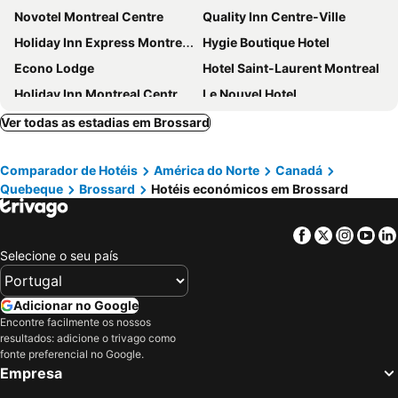
Novotel Montreal Centre
Quality Inn Centre-Ville
Holiday Inn Express Montreal Airport - St-laurent By Ihg
Hygie Boutique Hotel
Econo Lodge
Hotel Saint-Laurent Montreal
Holiday Inn Montreal Centre Ville Downtown by IHG
Le Nouvel Hotel
Hotel Zero 1
Hilton Garden Inn Montreal Centre-Ville
Ver todas as estadias em Brossard
Hotel Bonaventure Montreal
Hotel Chrome Montreal Centre-Ville
Comparador de Hotéis
América do Norte
Canadá
Hotel le Roberval
Hotel Arena Palace Montreal
Quebeque
Brossard
Hotéis económicos em Brossard
Travelodge Hotel by Wyndham Montreal Centre
Hotel Abri du Voyageur
Comfort Suites Downtown
Le Square Phillips Hôtel & Suites
Facebook
Twitter
Insta
Yo
Ramada Plaza by Wyndham Montreal
Hampton Inn by Hilton Montreal Downtown
Selecione o seu país
L'Appartement Hotel
Le Westin Montreal
Courtyard by Marriott Montreal Downtown
DoubleTree by Hilton Montreal
Adicionar no Google
Encontre facilmente os nossos
Chateau Versailles
Hotel Casa Bella
resultados: adicione o trivago como
Residence Inn by Marriott Montreal Downtown
Courtyard by Marriott Montreal Airport
fonte preferencial no Google.
Empresa
Montreal Marriott Chateau Champlain
Holiday Inn & Suites Montreal Centre-ville Ouest By Ihg