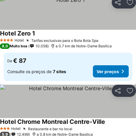
Partilhar
Ad
Hotel Zero 1
Hotel
Tarifas exclusivas para o Bota Bota Spa
4 Estrelas
8,0
Muito boa
10.058
a 0.7 km de Notre-Dame Basilica
€ 87
De
Consulte os preços de
7 sites
Ver preços
Partilhar
Ad
Hotel Chrome Montreal Centre-Ville
Hotel
Restaurante e bar no local
3 Estrelas
5,9
12.499
a 0.8 km de Notre-Dame Basilica