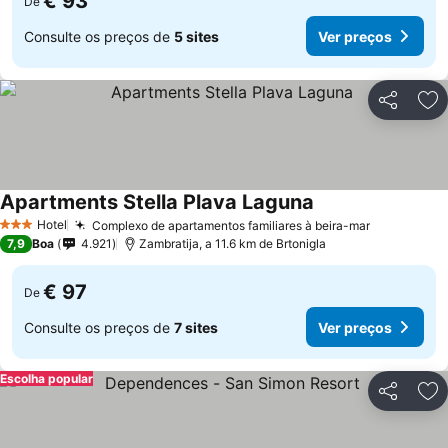
€ 93
De
Consulte os preços de
5 sites
Ver preços
Partilhar
Ad
Apartments Stella Plava Laguna
Ver preços
Hotel
Complexo de apartamentos familiares à beira-mar
Ver preço
3 Estrelas
7,9
Boa
4.921
Zambratija, a 11.6 km de Brtonigla
€ 97
De
Consulte os preços de
7 sites
Ver preços
Escolha popular
Partilhar
Ad