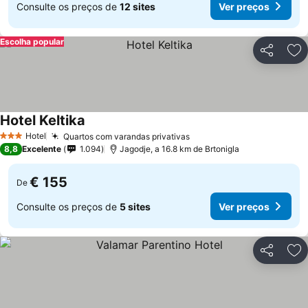
Consulte os preços de
12 sites
Ver preços
Escolha popular
Partilhar
Ad
Hotel Keltika
Ver preços
Hotel
Quartos com varandas privativas
Ver preços
3 Estrelas
8,8
Excelente
1.094
Jagodje, a 16.8 km de Brtonigla
€ 155
De
Consulte os preços de
5 sites
Ver preços
Partilhar
Ad