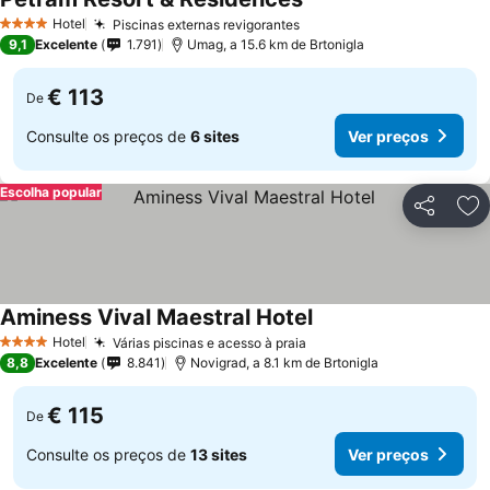
Ver preços
Hotel
Piscinas externas revigorantes
Ver preços
4 Estrelas
9,1
Excelente
1.791
Umag, a 15.6 km de Brtonigla
€ 113
De
Consulte os preços de
6 sites
Ver preços
Escolha popular
Partilhar
Ad
Aminess Vival Maestral Hotel
Ver preços
Hotel
Várias piscinas e acesso à praia
Ver preços
4 Estrelas
8,8
Excelente
8.841
Novigrad, a 8.1 km de Brtonigla
€ 115
De
Consulte os preços de
13 sites
Ver preços