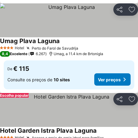
Partilhar
Ad
Umag Plava Laguna
Ver preços
Hotel
Perto do Farol de Savudrija
Ver preços
4 Estrelas
8,4
Excelente
6.267
Umag, a 11.4 km de Brtonigla
€ 115
De
Consulte os preços de
10 sites
Ver preços
Escolha popular
Partilhar
Ad
Hotel Garden Istra Plava Laguna
Ver preços
Hotel
Acesso a praia de areia ideal para famílias