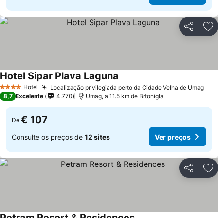
Partilhar
Ad
Hotel Sipar Plava Laguna
Ver preços
Hotel
Localização privilegiada perto da Cidade Velha de Umag
Ver
4 Estrelas
8,7
Excelente
4.770
Umag, a 11.5 km de Brtonigla
€ 107
De
Consulte os preços de
12 sites
Ver preços
Partilhar
Ad
Petram Resort & Residences