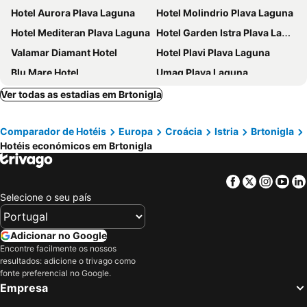
Hotel Aurora Plava Laguna
Hotel Molindrio Plava Laguna
Hotel Mediteran Plava Laguna
Hotel Garden Istra Plava Laguna
Valamar Diamant Hotel
Hotel Plavi Plava Laguna
Blu Mare Hotel
Umag Plava Laguna
Hotel Adriatic Istria Resort
Hotel Neptun – Lifeclass Hotels & Spa, Portorož
Ver todas as estadias em Brtonigla
Hotel Natura
Valamar Tamaris Resort
Comparador de Hotéis
Europa
Croácia
Istria
Brtonigla
Remisens Casa Bel Moretto, Annexe
Valamar Parentino Hotel
Hotéis económicos em Brtonigla
Hotel Piran
Hotel Parentium Plava Laguna
Remisens Hotel Metropol
Hotel Vile Park
Facebook
Twitter
Insta
Yo
Aminess Vival Maestral Hotel
Hotel Sipar Plava Laguna
Selecione o seu país
Apartments Kanegra Plava Laguna
Remisens Hotel Lucija
Wellness Hotel Apollo - LifeClass Hotels & Spa, Portorož
Isabella Island Resort, Valamar Collection
Adicionar no Google
Encontre facilmente os nossos
Hotel Emaus
Rotonda Inn Novigrad
resultados: adicione o trivago como
Residence Garden Istra Plava Laguna
Hotel Park Plava Laguna
fonte preferencial no Google.
Empresa
Petram Resort & Residences
Maestral Residence