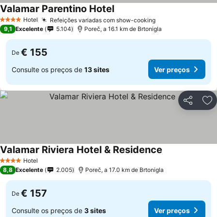
Valamar Parentino Hotel
Ver preços
Hotel
Refeições variadas com show-cooking
Ver preços
4 Estrelas
9,1
Excelente
5.104
Poreč, a 16.1 km de Brtonigla
€ 155
De
Consulte os preços de
13 sites
Ver preços
Partilhar
Ad
Valamar Riviera Hotel & Residence
Ver preços
Hotel
4 Estrelas
8,8
Excelente
2.005
Poreč, a 17.0 km de Brtonigla
€ 157
De
Consulte os preços de
3 sites
Ver preços