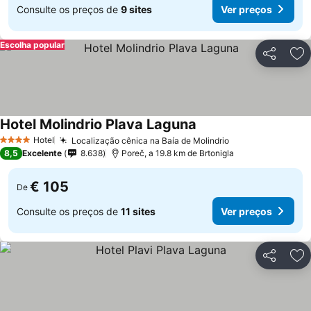
Consulte os preços de
9 sites
Ver preços
Escolha popular
Partilhar
Ad
Hotel Molindrio Plava Laguna
Ver preços
Hotel
Localização cênica na Baía de Molindrio
Ver preços
4 Estrelas
8,5
Excelente
8.638
Poreč, a 19.8 km de Brtonigla
€ 105
De
Consulte os preços de
11 sites
Ver preços
Partilhar
Ad