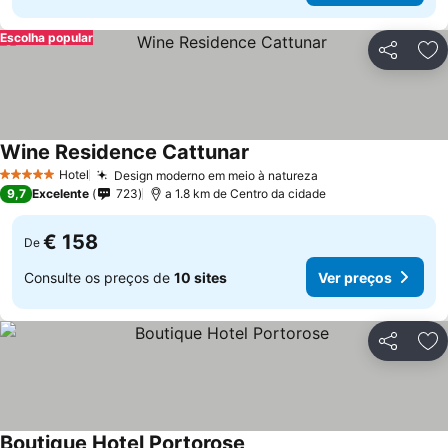
Escolha popular
Partilhar
Ad
Wine Residence Cattunar
Ver preços
Hotel
Design moderno em meio à natureza
Ver preços
5 Estrelas
9,7
Excelente
723
a 1.8 km de Centro da cidade
€ 158
De
Consulte os preços de
10 sites
Ver preços
Partilhar
Ad
Boutique Hotel Portorose