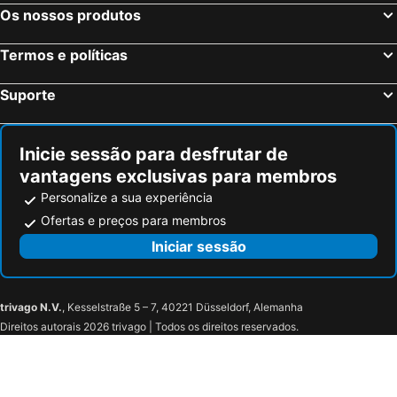
Grand Hotel Bernardin
Hotel Haliaetum - San Simon Resort
Os nossos produtos
BO Hotel Palazzo
Wine Residence Cattunar
Termos e políticas
Camping Park Umag
Apartments and Rooms Degra
Boutique Camping Santa Marina
Hotel Pelegrin Plava Laguna
Suporte
Villa Vilola
Boutique Hotel Portorose
Hotel Materada Plava Laguna
Remisens Casa Rosa, Annexe
Inicie sessão para desfrutar de
Hotel Palace Portorož
Hotel La Settima Luna
vantagens exclusivas para membros
Hotel Vile Park Premium
ROXANICH Winery and Design Hotel
Personalize a sua experiência
Porto Salvore
Martis Forum Heritage Hotel & Residence
Ofertas e preços para membros
Iniciar sessão
trivago N.V.
, Kesselstraße 5 – 7, 40221 Düsseldorf, Alemanha
Direitos autorais 2026 trivago | Todos os direitos reservados.