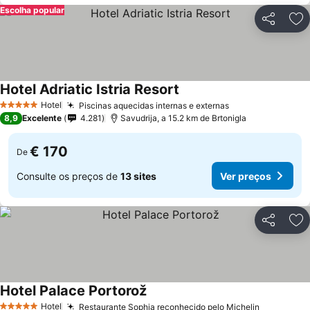
Escolha popular
Partilhar
Ad
Hotel Adriatic Istria Resort
Ver preços
Hotel
Piscinas aquecidas internas e externas
Ver preços
5 Estrelas
8,9
Excelente
4.281
Savudrija, a 15.2 km de Brtonigla
€ 170
De
Consulte os preços de
13 sites
Ver preços
Partilhar
Ad
Hotel Palace Portorož
Ver preços
Hotel
Restaurante Sophia reconhecido pelo Michelin
Ver preço