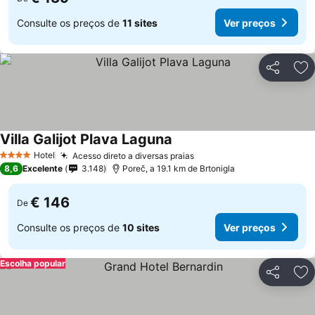
Consulte os preços de
11 sites
Ver preços
Partilhar
Ad
Villa Galijot Plava Laguna
Ver preços
Hotel
Acesso direto a diversas praias
Ver preços
4 Estrelas
8,6
Excelente
3.148
Poreč, a 19.1 km de Brtonigla
€ 146
De
Consulte os preços de
10 sites
Ver preços
Escolha popular
Partilhar
Ad