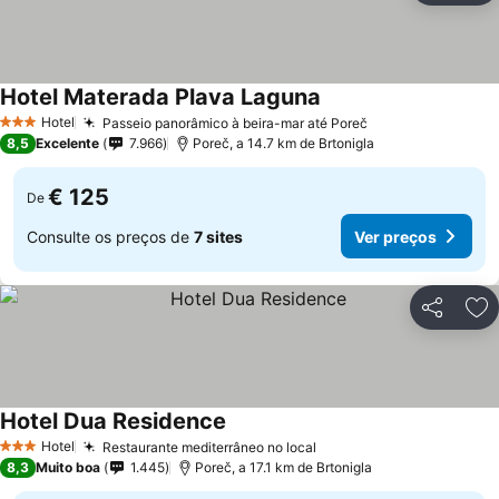
Hotel Materada Plava Laguna
Ver preços
Hotel
Passeio panorâmico à beira-mar até Poreč
Ver preços
3 Estrelas
8,5
Excelente
7.966
Poreč, a 14.7 km de Brtonigla
€ 125
De
Consulte os preços de
7 sites
Ver preços
Partilhar
Ad
Hotel Dua Residence
Ver preços
Hotel
Restaurante mediterrâneo no local
Ver preços
3 Estrelas
8,3
Muito boa
1.445
Poreč, a 17.1 km de Brtonigla