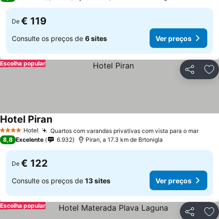
€ 119
De
Consulte os preços de
6 sites
Ver preços
Escolha popular
Partilhar
Ad
Hotel Piran
Ver preços
Hotel
Quartos com varandas privativas com vista para o mar
Ver p
4 Estrelas
8,8
Excelente
6.932
Piran, a 17.3 km de Brtonigla
€ 122
De
Consulte os preços de
13 sites
Ver preços
Escolha popular
Partilhar
Ad