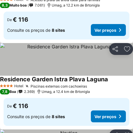
Ver preços
4 Estrelas
8,3
Muito boa
7.061
Umag, a 12.2 km de Brtonigla
€ 116
De
Consulte os preços de
8 sites
Ver preços
Partilhar
Ad
Residence Garden Istra Plava Laguna
Ver preços
Hotel
Piscinas externas com cachoeiras
Ver preços
4 Estrelas
7,8
Boa
2.369
Umag, a 12.4 km de Brtonigla
€ 116
De
Consulte os preços de
8 sites
Ver preços