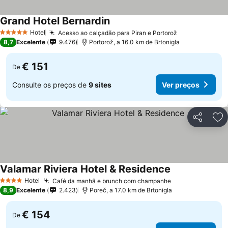
Grand Hotel Bernardin
Ver preços
Hotel
Acesso ao calçadão para Piran e Portorož
Ver preços
5 Estrelas
8,7
Excelente
9.476
Portorož, a 16.0 km de Brtonigla
€ 151
De
Consulte os preços de
9 sites
Ver preços
Partilhar
Ad
Valamar Riviera Hotel & Residence
Ver preços
Hotel
Café da manhã e brunch com champanhe
Ver preços
4 Estrelas
8,9
Excelente
2.423
Poreč, a 17.0 km de Brtonigla
€ 154
De