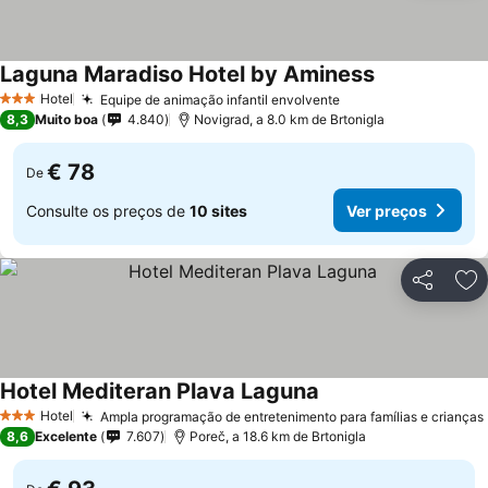
Laguna Maradiso Hotel by Aminess
Ver preços
Hotel
Equipe de animação infantil envolvente
Ver preços
3 Estrelas
8,3
Muito boa
4.840
Novigrad, a 8.0 km de Brtonigla
€ 78
De
Consulte os preços de
10 sites
Ver preços
Partilhar
Ad
Hotel Mediteran Plava Laguna
Ver preços
Hotel
Ampla programação de entretenimento para famílias e crianças
3 Estrelas
8,6
Excelente
7.607
Poreč, a 18.6 km de Brtonigla