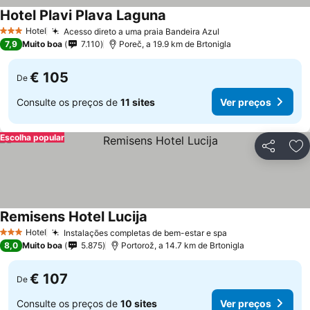
Hotel Plavi Plava Laguna
Ver preços
Hotel
Acesso direto a uma praia Bandeira Azul
Ver preços
3 Estrelas
7,9
Muito boa
7.110
Poreč, a 19.9 km de Brtonigla
€ 105
De
Consulte os preços de
11 sites
Ver preços
Escolha popular
Partilhar
Ad
Remisens Hotel Lucija
Ver preços
Hotel
Instalações completas de bem-estar e spa
Ver preços
3 Estrelas
8,0
Muito boa
5.875
Portorož, a 14.7 km de Brtonigla
€ 107
De
Consulte os preços de
10 sites
Ver preços