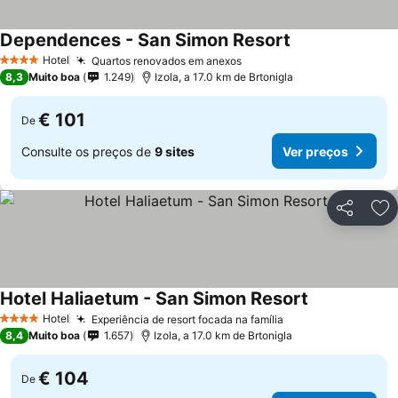
Dependences - San Simon Resort
Ver preços
Hotel
Quartos renovados em anexos
Ver preços
4 Estrelas
8,3
Muito boa
1.249
Izola, a 17.0 km de Brtonigla
€ 101
De
Consulte os preços de
9 sites
Ver preços
Partilhar
Ad
Hotel Haliaetum - San Simon Resort
Ver preços
Hotel
Experiência de resort focada na família
Ver preços
4 Estrelas
8,4
Muito boa
1.657
Izola, a 17.0 km de Brtonigla
€ 104
De