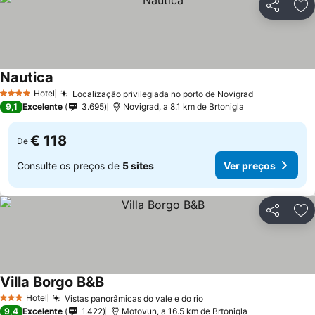
Partilhar
Ad
Nautica
Ver preços
Hotel
Localização privilegiada no porto de Novigrad
Ver preços
4 Estrelas
9,1
Excelente
3.695
Novigrad, a 8.1 km de Brtonigla
€ 118
De
Consulte os preços de
5 sites
Ver preços
Partilhar
Ad
Villa Borgo B&B
Ver preços
Hotel
Vistas panorâmicas do vale e do rio
Ver preços
3 Estrelas
9,4
Excelente
1.422
Motovun, a 16.5 km de Brtonigla