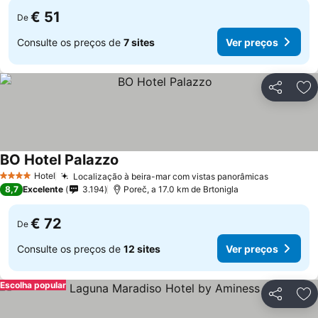
€ 51
De
Consulte os preços de
7 sites
Ver preços
Partilhar
Ad
BO Hotel Palazzo
Ver preços
Hotel
Localização à beira-mar com vistas panorâmicas
Ver preç
4 Estrelas
8,7
Excelente
3.194
Poreč, a 17.0 km de Brtonigla
€ 72
De
Consulte os preços de
12 sites
Ver preços
Escolha popular
Partilhar
Ad