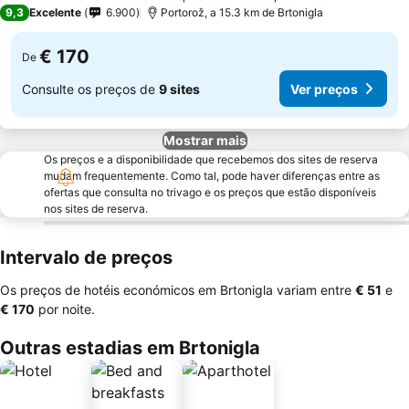
5 Estrelas
9,3
Excelente
6.900
Portorož, a 15.3 km de Brtonigla
€ 170
De
Consulte os preços de
9 sites
Ver preços
Mostrar mais
Os preços e a disponibilidade que recebemos dos sites de reserva
mudam frequentemente. Como tal, pode haver diferenças entre as
ofertas que consulta no trivago e os preços que estão disponíveis
nos sites de reserva.
Intervalo de preços
Os preços de hotéis económicos em Brtonigla variam entre
‎€ 51
e
‎€ 170
por noite.
Outras estadias em Brtonigla