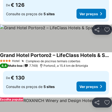
€ 126
De
Consulte os preços de
5 sites
Ver preços
Partilhar
Ad
Grand Hotel Portorož – LifeClass Hotels & Spa, Portorož
Ver preços
Hotel
Complexo de piscinas termais cobertas
Ver preços
4 Estrelas
8,4
Muito boa
7.749
Portorož, a 15.4 km de Brtonigla
€ 130
De
Consulte os preços de
5 sites
Ver preços
Escolha popular
Partilhar
Ad