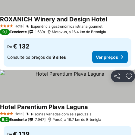
ROXANICH Winery and Design Hotel
Ver preços
Hotel
Experiência gastronómica istriana gourmet
Ver preços
4 Estrelas
9,1
Excelente
1.689
Motovun, a 16.4 km de Brtonigla
€ 132
De
Consulte os preços de
9 sites
Ver preços
Partilhar
Ad
Hotel Parentium Plava Laguna
Ver preços
Hotel
Piscinas variadas com seis jacuzzis
Ver preços
4 Estrelas
9,2
Excelente
7.947
Poreč, a 19.7 km de Brtonigla
€ 139
De