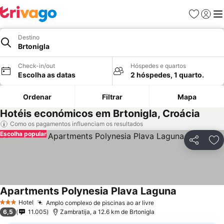
Favoritos
Iniciar
Me
Destino
Brtonigla
Check-in/out
Hóspedes e quartos
Escolha as datas
2 hóspedes, 1 quarto.
Ordenar
Filtrar
Mapa
Hotéis económicos em Brtonigla, Croácia
Como os pagamentos influenciam os resultados
Escolha popular
Partilhar
Ad
Apartments Polynesia Plava Laguna
Ver preços
Hotel
Amplo complexo de piscinas ao ar livre
Ver preços
3 Estrelas
6,5
11.005
Zambratija, a 12.6 km de Brtonigla