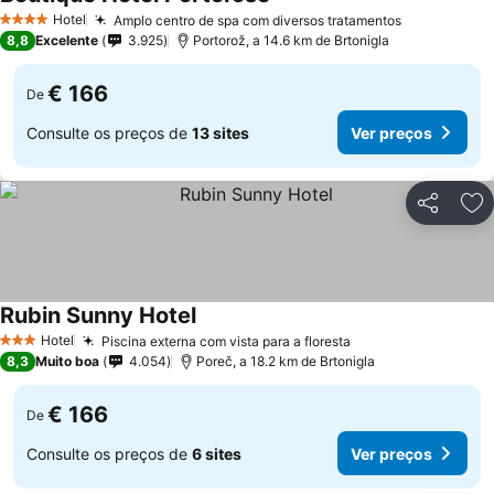
Ver preços
Hotel
Amplo centro de spa com diversos tratamentos
Ver preços
4 Estrelas
8,8
Excelente
3.925
Portorož, a 14.6 km de Brtonigla
€ 166
De
Consulte os preços de
13 sites
Ver preços
Partilhar
Ad
Rubin Sunny Hotel
Ver preços
Hotel
Piscina externa com vista para a floresta
Ver preços
3 Estrelas
8,3
Muito boa
4.054
Poreč, a 18.2 km de Brtonigla
€ 166
De
Consulte os preços de
6 sites
Ver preços