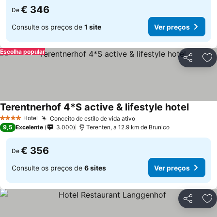
€ 346
De
Consulte os preços de
1 site
Ver preços
Escolha popular
Partilhar
Ad
Terentnerhof 4*S active & lifestyle hotel
Ver pre
Hotel
Conceito de estilo de vida ativo
Ver preços
4 Estrelas
9,5
Excelente
3.000
Terenten, a 12.9 km de Brunico
€ 356
De
Consulte os preços de
6 sites
Ver preços
Partilhar
Ad