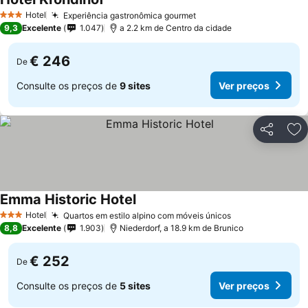
Ver preços
Hotel
Experiência gastronômica gourmet
Ver preços
3 Estrelas
9,3
Excelente
1.047
a 2.2 km de Centro da cidade
€ 246
De
Consulte os preços de
9 sites
Ver preços
Partilhar
Ad
Emma Historic Hotel
Ver preços
Hotel
Quartos em estilo alpino com móveis únicos
Ver preços
3 Estrelas
8,8
Excelente
1.903
Niederdorf, a 18.9 km de Brunico
€ 252
De
Consulte os preços de
5 sites
Ver preços