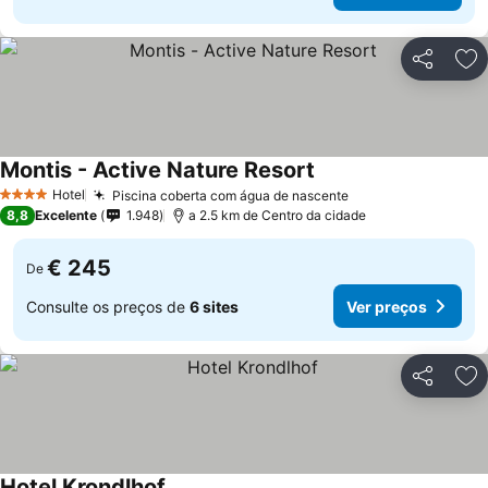
Partilhar
Ad
Montis - Active Nature Resort
Ver preços
Hotel
Piscina coberta com água de nascente
Ver preços
4 Estrelas
8,8
Excelente
1.948
a 2.5 km de Centro da cidade
€ 245
De
Consulte os preços de
6 sites
Ver preços
Partilhar
Ad
Hotel Krondlhof