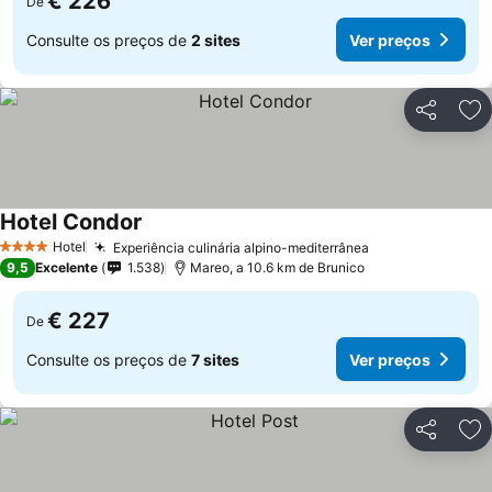
€ 226
De
Consulte os preços de
2 sites
Ver preços
Partilhar
Ad
Hotel Condor
Ver preços
Hotel
Experiência culinária alpino-mediterrânea
Ver preços
4 Estrelas
9,5
Excelente
1.538
Mareo, a 10.6 km de Brunico
€ 227
De
Consulte os preços de
7 sites
Ver preços
Partilhar
Ad