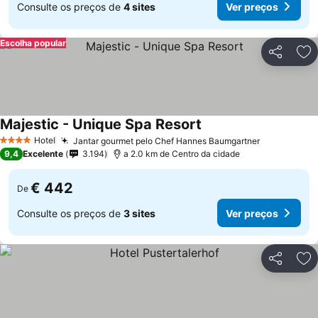
Consulte os preços de
4 sites
Ver preços
Escolha popular
Partilhar
Ad
Majestic - Unique Spa Resort
Ver preços
Hotel
Jantar gourmet pelo Chef Hannes Baumgartner
Ver preços
4 Estrelas
9,4
Excelente
3.194
a 2.0 km de Centro da cidade
€ 442
De
Consulte os preços de
3 sites
Ver preços
Partilhar
Ad