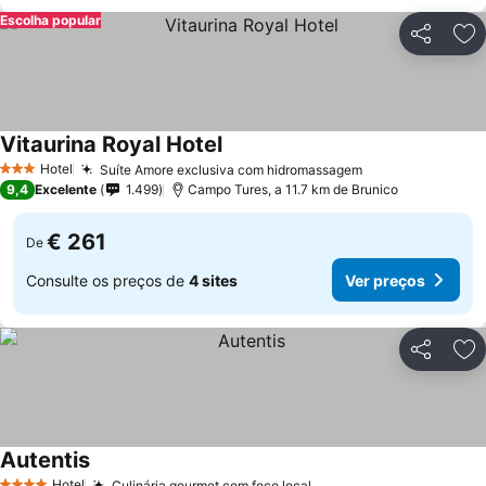
Escolha popular
Partilhar
Ad
Vitaurina Royal Hotel
Ver preços
Hotel
Suíte Amore exclusiva com hidromassagem
Ver preços
3 Estrelas
9,4
Excelente
1.499
Campo Tures, a 11.7 km de Brunico
€ 261
De
Consulte os preços de
4 sites
Ver preços
Partilhar
Ad
Autentis
Ver preços
Hotel
Culinária gourmet com foco local