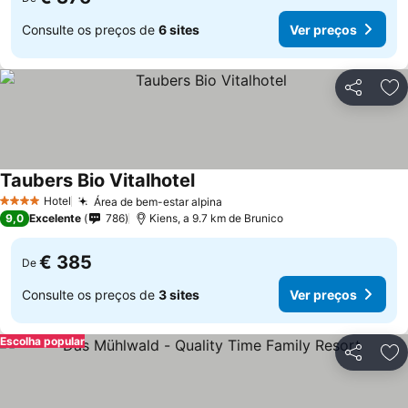
Consulte os preços de
6 sites
Ver preços
Partilhar
Ad
Taubers Bio Vitalhotel
Ver preços
Hotel
Área de bem-estar alpina
Ver preços
4 Estrelas
9,0
Excelente
786
Kiens, a 9.7 km de Brunico
€ 385
De
Consulte os preços de
3 sites
Ver preços
Escolha popular
Partilhar
Ad