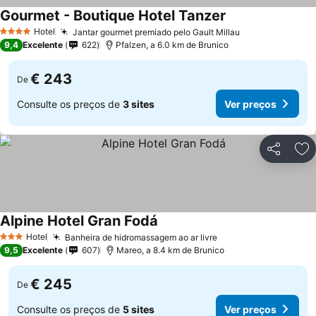
Gourmet - Boutique Hotel Tanzer
Ver preços
Hotel
Jantar gourmet premiado pelo Gault Millau
Ver preços
4 Estrelas
9,4
Excelente
622
Pfalzen, a 6.0 km de Brunico
€ 243
De
Consulte os preços de
3 sites
Ver preços
Partilhar
Ad
Alpine Hotel Gran Fodá
Ver preços
Hotel
Banheira de hidromassagem ao ar livre
Ver preços
3 Estrelas
9,5
Excelente
607
Mareo, a 8.4 km de Brunico
€ 245
De
Consulte os preços de
5 sites
Ver preços