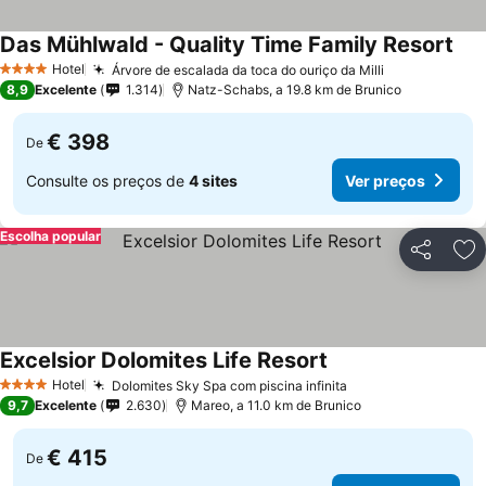
Das Mühlwald - Quality Time Family Resort
Ver
Hotel
Árvore de escalada da toca do ouriço da Milli
Ver preços
4 Estrelas
8,9
Excelente
1.314
Natz-Schabs, a 19.8 km de Brunico
€ 398
De
Consulte os preços de
4 sites
Ver preços
Escolha popular
Partilhar
Ad
Excelsior Dolomites Life Resort
Ver preços
Hotel
Dolomites Sky Spa com piscina infinita
Ver preços
4 Estrelas
9,7
Excelente
2.630
Mareo, a 11.0 km de Brunico
€ 415
De