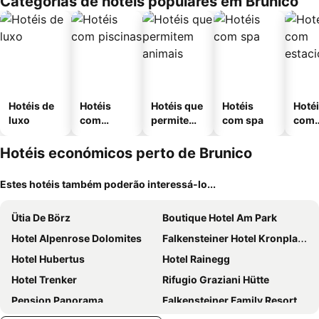
Categorias de hotéis populares em Brunico
Hotéis de
Hotéis
Hotéis que
Hotéis
Hoté
luxo
com
permitem
com spa
com
piscinas
animais
esta
ment
Hotéis económicos perto de Brunico
Estes hotéis também poderão interessá-lo...
Ütia De Börz
Boutique Hotel Am Park
Hotel Alpenrose Dolomites
Falkensteiner Hotel Kronplatz - The Leading Hotels of the World
Hotel Hubertus
Hotel Rainegg
Hotel Trenker
Rifugio Graziani Hütte
Pension Panorama
Falkensteiner Family Resort Lido