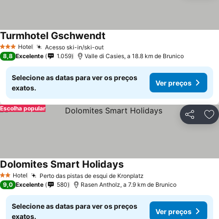
Turmhotel Gschwendt
Ver preços
Hotel
Acesso ski-in/ski-out
Ver preços
3 Estrelas
8,8
Excelente
1.059
Valle di Casies, a 18.8 km de Brunico
Selecione as datas para ver os preços
Ver preços
exatos.
Escolha popular
Partilhar
Ad
Dolomites Smart Holidays
Ver preços
Hotel
Perto das pistas de esqui de Kronplatz
Ver preços
2 Estrelas
9,0
Excelente
580
Rasen Antholz, a 7.9 km de Brunico
Selecione as datas para ver os preços
Ver preços
exatos.