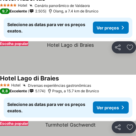
Ver preços
Hotel
Cenário panorâmico de Valdaora
Ver preços
5 Estrelas
9,7
Excelente
2.505
Olang, a 7.4 km de Brunico
Selecione as datas para ver os preços
Ver preços
exatos.
Escolha popular
Partilhar
Ad
Hotel Lago di Braies
Ver preços
Hotel
Diversas experiências gastronômicas
Ver preços
3 Estrelas
8,8
Excelente
5.174
Prags, a 15.7 km de Brunico
Selecione as datas para ver os preços
Ver preços
exatos.
Escolha popular
Partilhar
Ad