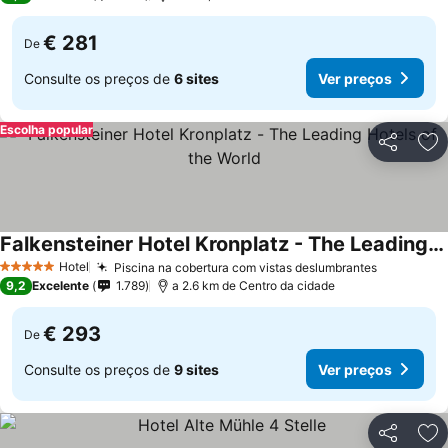
€ 281
De
Consulte os preços de
6 sites
Ver preços
Escolha popular
Partilhar
Ad
Falkensteiner Hotel Kronplatz - The Leading Hotels of the World
Ver preços
Hotel
Piscina na cobertura com vistas deslumbrantes
Ver preç
5 Estrelas
9,2
Excelente
1.789
a 2.6 km de Centro da cidade
€ 293
De
Consulte os preços de
9 sites
Ver preços
Partilhar
Ad