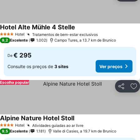
Hotel Alte Mühle 4 Stelle
Ver preços
Hotel
Tratamentos de bem-estar exclusivos
Ver preços
4 Estrelas
9,2
Excelente
1.002
Campo Tures, a 13.7 km de Brunico
€ 295
De
Consulte os preços de
3 sites
Ver preços
Escolha popular
Partilhar
Ad
Alpine Nature Hotel Stoll
Ver preços
Hotel
Atividades guiadas ao ar livre
Ver preços
4 Estrelas
9,5
Excelente
1.181
Valle di Casies, a 19.7 km de Brunico