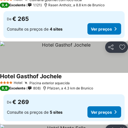
Ver preços
4 Estrelas
9,4
Excelente
1.121
Rasen Antholz, a 8.8 km de Brunico
€ 265
De
Consulte os preços de
4 sites
Ver preços
Partilhar
Ad
Hotel Gasthof Jochele
Ver preços
Hotel
Piscina exterior aquecida
Ver preços
4 Estrelas
8,8
Excelente
808
Pfalzen, a 4.3 km de Brunico
€ 269
De
Consulte os preços de
5 sites
Ver preços