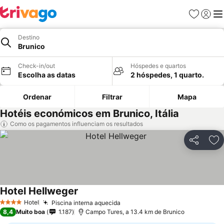
Favoritos
Iniciar
Me
Destino
Brunico
Check-in/out
Hóspedes e quartos
Escolha as datas
2 hóspedes, 1 quarto.
Ordenar
Filtrar
Mapa
Hotéis económicos em Brunico, Itália
Como os pagamentos influenciam os resultados
Partilhar
Ad
Hotel Hellweger
Ver preços
Hotel
Piscina interna aquecida
Ver preços
4 Estrelas
8,4
Muito boa
1.187
Campo Tures, a 13.4 km de Brunico