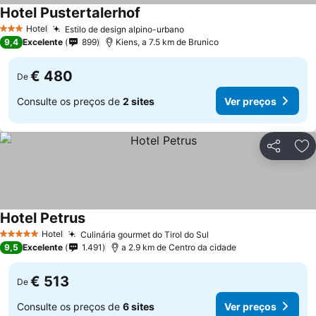
Hotel Pustertalerhof
Ver preços
Hotel
Estilo de design alpino-urbano
Ver preços
3 Estrelas
9,4
Excelente
899
Kiens, a 7.5 km de Brunico
€ 480
De
Consulte os preços de
2 sites
Ver preços
Partilhar
Ad
Hotel Petrus
Ver preços
Hotel
Culinária gourmet do Tirol do Sul
Ver preços
5 Estrelas
9,5
Excelente
1.491
a 2.9 km de Centro da cidade
€ 513
De
Consulte os preços de
6 sites
Ver preços