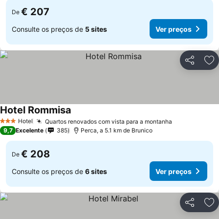
€ 207
De
Consulte os preços de
5 sites
Ver preços
Partilhar
Ad
Hotel Rommisa
Ver preços
Hotel
Quartos renovados com vista para a montanha
Ver preços
3 Estrelas
9,7
Excelente
385
Perca, a 5.1 km de Brunico
€ 208
De
Consulte os preços de
6 sites
Ver preços
Partilhar
Ad