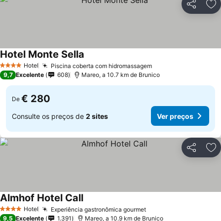
Partilhar
Ad
Hotel Monte Sella
Ver preços
Hotel
Piscina coberta com hidromassagem
Ver preços
4 Estrelas
9,7
Excelente
608
Mareo, a 10.7 km de Brunico
€ 280
De
Consulte os preços de
2 sites
Ver preços
Partilhar
Ad
Almhof Hotel Call
Ver preços
Hotel
Experiência gastronômica gourmet
Ver preços
4 Estrelas
9,5
Excelente
1.391
Mareo, a 10.9 km de Brunico