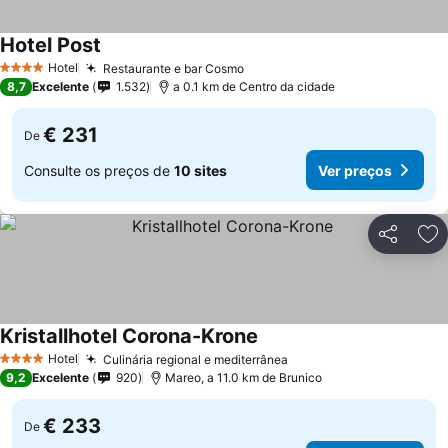
Hotel Post
Ver preços
Hotel
Restaurante e bar Cosmo
Ver preços
4 Estrelas
8,7
Excelente
1.532
a 0.1 km de Centro da cidade
€ 231
De
Consulte os preços de
10 sites
Ver preços
Partilhar
Ad
Kristallhotel Corona-Krone
Ver preços
Hotel
Culinária regional e mediterrânea
Ver preços
4 Estrelas
9,2
Excelente
920
Mareo, a 11.0 km de Brunico
€ 233
De