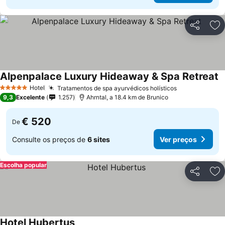
Partilhar
Ad
Alpenpalace Luxury Hideaway & Spa Retreat
V
Hotel
Tratamentos de spa ayurvédicos holísticos
Ver preços
5 Estrelas
9,3
Excelente
1.257
Ahrntal, a 18.4 km de Brunico
€ 520
De
Consulte os preços de
6 sites
Ver preços
Escolha popular
Partilhar
Ad
Hotel Hubertus