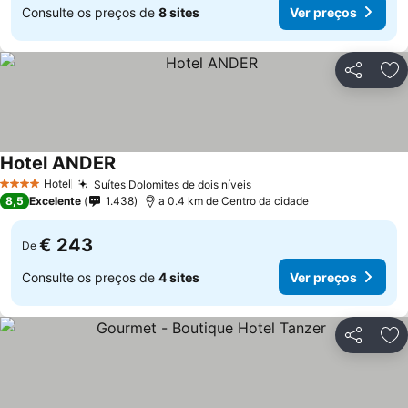
Consulte os preços de
8 sites
Ver preços
Partilhar
Ad
Hotel ANDER
Ver preços
Hotel
Suítes Dolomites de dois níveis
Ver preços
4 Estrelas
8,5
Excelente
1.438
a 0.4 km de Centro da cidade
€ 243
De
Consulte os preços de
4 sites
Ver preços
Partilhar
Ad