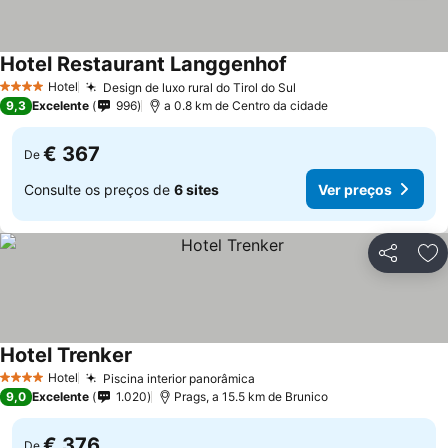
Hotel Restaurant Langgenhof
Ver preços
Hotel
Design de luxo rural do Tirol do Sul
Ver preços
4 Estrelas
9,3
Excelente
996
a 0.8 km de Centro da cidade
€ 367
De
Consulte os preços de
6 sites
Ver preços
Partilhar
Ad
Hotel Trenker
Ver preços
Hotel
Piscina interior panorâmica
Ver preços
4 Estrelas
9,0
Excelente
1.020
Prags, a 15.5 km de Brunico
€ 376
De