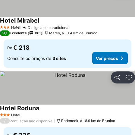
Hotel Mirabel
Ver preços
Hotel
Design alpino tradicional
Ver preços
3 Estrelas
9,1
Excelente
861
Mareo, a 10.4 km de Brunico
€ 218
De
Consulte os preços de
3 sites
Ver preços
Partilhar
Ad
Hotel Roduna
Ver preços
Hotel
3 Estrelas
/
Rodeneck, a 18.9 km de Brunico
Pontuação não disponível