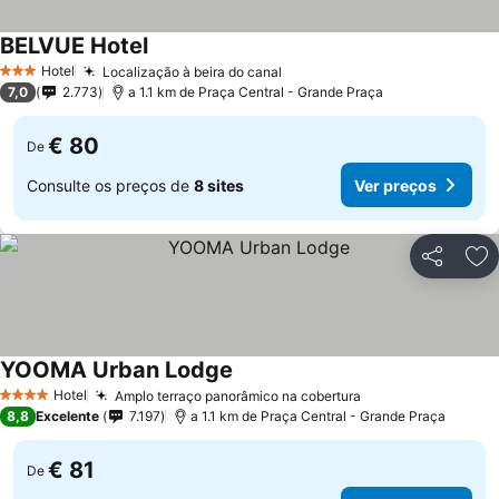
BELVUE Hotel
Hotel
Localização à beira do canal
3 Estrelas
7,0
2.773
a 1.1 km de Praça Central - Grande Praça
€ 80
De
Consulte os preços de
8 sites
Ver preços
Partilhar
Ad
YOOMA Urban Lodge
Hotel
Amplo terraço panorâmico na cobertura
4 Estrelas
8,8
Excelente
7.197
a 1.1 km de Praça Central - Grande Praça
€ 81
De