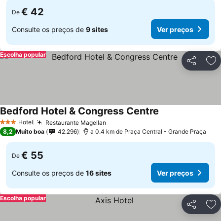
€ 42
De
Consulte os preços de
9 sites
Ver preços
Escolha popular
Partilhar
Ad
Bedford Hotel & Congress Centre
Hotel
Restaurante Magellan
3 Estrelas
8,2
Muito boa
42.296
a 0.4 km de Praça Central - Grande Praça
€ 55
De
Consulte os preços de
16 sites
Ver preços
Escolha popular
Partilhar
Ad