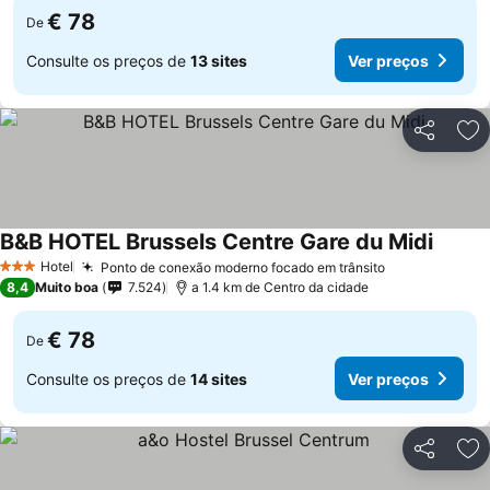
€ 78
De
Consulte os preços de
13 sites
Ver preços
Partilhar
Ad
B&B HOTEL Brussels Centre Gare du Midi
Hotel
Ponto de conexão moderno focado em trânsito
3 Estrelas
8,4
Muito boa
7.524
a 1.4 km de Centro da cidade
€ 78
De
Consulte os preços de
14 sites
Ver preços
Partilhar
Ad