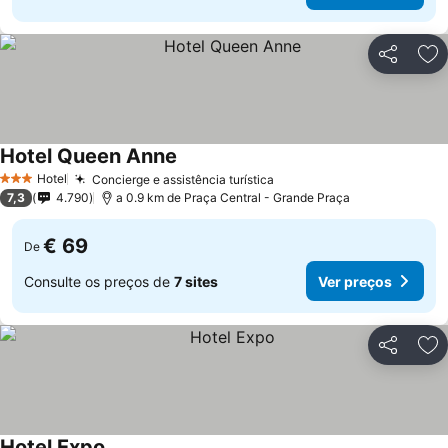
Partilhar
Ad
Hotel Queen Anne
Hotel
Concierge e assistência turística
3 Estrelas
7,3
4.790
a 0.9 km de Praça Central - Grande Praça
€ 69
De
Consulte os preços de
7 sites
Ver preços
Partilhar
Ad
Hotel Expo