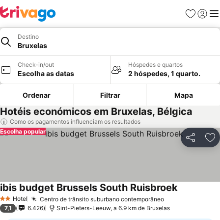
Favoritos
Iniciar
Me
Destino
Bruxelas
Check-in/out
Hóspedes e quartos
Escolha as datas
2 hóspedes, 1 quarto.
Ordenar
Filtrar
Mapa
Hotéis económicos em Bruxelas, Bélgica
Como os pagamentos influenciam os resultados
Escolha popular
Partilhar
Ad
ibis budget Brussels South Ruisbroek
Hotel
Centro de trânsito suburbano contemporâneo
2 Estrelas
7,1
6.426
Sint-Pieters-Leeuw, a 6.9 km de Bruxelas