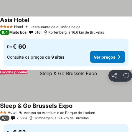
Axis Hotel
Hotel
Restaurante de culinária belga
4 Estrelas
8,4
Muito boa
516
Kortenberg, a 16.6 km de Bruxelas
€ 60
De
Consulte os preços de
9 sites
Ver preços
Escolha popular
Partilhar
Ad
Sleep & Go Brussels Expo
Hotel
Acesso ao Atomium e ao Parque de Laeken
2 Estrelas
6,9
2.565
Grimbergen, a 6.4 km de Bruxelas