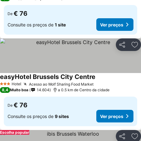
€ 76
De
Consulte os preços de
1 site
Ver preços
Partilhar
Ad
easyHotel Brussels City Centre
Hotel
Acesso ao Wolf Sharing Food Market
3 Estrelas
8,4
Muito boa
14.604
a 0.5 km de Centro da cidade
€ 76
De
Consulte os preços de
9 sites
Ver preços
Escolha popular
Partilhar
Ad