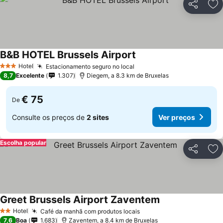
Partilhar
Ad
B&B HOTEL Brussels Airport
Hotel
Estacionamento seguro no local
3 Estrelas
8,7
Excelente
1.307
Diegem, a 8.3 km de Bruxelas
€ 75
De
Consulte os preços de
2 sites
Ver preços
Escolha popular
Partilhar
Ad
Greet Brussels Airport Zaventem
Hotel
Café da manhã com produtos locais
2 Estrelas
7,6
Boa
1.683
Zaventem, a 8.4 km de Bruxelas