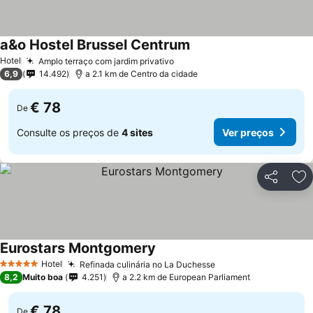
a&o Hostel Brussel Centrum
Hotel
Amplo terraço com jardim privativo
6,9
14.492
a 2.1 km de Centro da cidade
€ 78
De
Consulte os preços de
4 sites
Ver preços
Partilhar
Ad
Eurostars Montgomery
Hotel
Refinada culinária no La Duchesse
5 Estrelas
8,2
Muito boa
4.251
a 2.2 km de European Parliament
€ 78
De