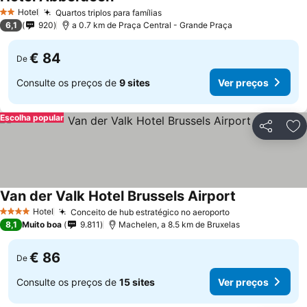
Hotel
Quartos triplos para famílias
2 Estrelas
6,1
920
a 0.7 km de Praça Central - Grande Praça
€ 84
De
Consulte os preços de
9 sites
Ver preços
Escolha popular
Partilhar
Ad
Van der Valk Hotel Brussels Airport
Hotel
Conceito de hub estratégico no aeroporto
4 Estrelas
8,1
Muito boa
9.811
Machelen, a 8.5 km de Bruxelas
€ 86
De
Consulte os preços de
15 sites
Ver preços