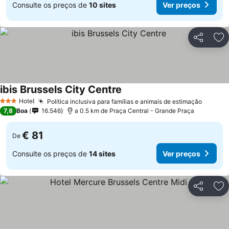
Consulte os preços de
10 sites
Ver preços
Partilhar
Ad
ibis Brussels City Centre
Hotel
Política inclusiva para famílias e animais de estimação
3 Estrelas
7,8
Boa
16.546
a 0.5 km de Praça Central - Grande Praça
€ 81
De
Consulte os preços de
14 sites
Ver preços
Partilhar
Ad