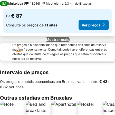
3 Estrelas
8,1
Muito boa
11.016
Machelen, a 9.3 km de Bruxelas
€ 87
De
Consulte os preços de
11 sites
Ver preços
Mostrar mais
Os preços e a disponibilidade que recebemos dos sites de reserva
mudam frequentemente. Como tal, pode haver diferenças entre as
ofertas que consulta no trivago e os preços que estão disponíveis
nos sites de reserva.
Intervalo de preços
Os preços de hotéis económicos em Bruxelas variam entre
‎€ 42
e
‎€ 87
por noite.
Outras estadias em Bruxelas