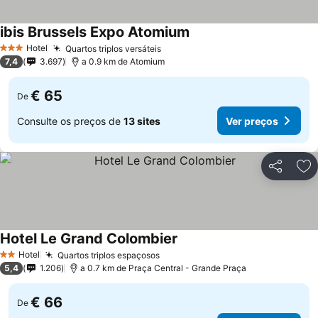
ibis Brussels Expo Atomium
Hotel
Quartos triplos versáteis
3 Estrelas
7,4
3.697
a 0.9 km de Atomium
€ 65
De
Consulte os preços de
13 sites
Ver preços
Partilhar
Ad
Hotel Le Grand Colombier
Hotel
Quartos triplos espaçosos
2 Estrelas
5,4
1.206
a 0.7 km de Praça Central - Grande Praça
€ 66
De