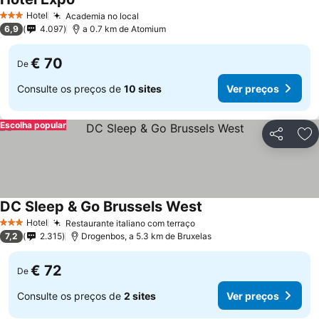
Hotel
Academia no local
3 Estrelas
6,9
4.097
a 0.7 km de Atomium
€ 70
De
Consulte os preços de
10 sites
Ver preços
Escolha popular
Partilhar
Ad
DC Sleep & Go Brussels West
Hotel
Restaurante italiano com terraço
3 Estrelas
7,2
2.315
Drogenbos, a 5.3 km de Bruxelas
€ 72
De
Consulte os preços de
2 sites
Ver preços