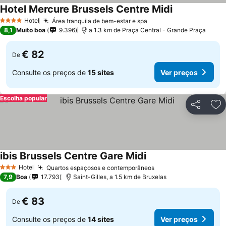
Hotel Mercure Brussels Centre Midi
Hotel
Área tranquila de bem-estar e spa
4 Estrelas
8,1
Muito boa
9.396
a 1.3 km de Praça Central - Grande Praça
€ 82
De
Consulte os preços de
15 sites
Ver preços
Escolha popular
Partilhar
Ad
ibis Brussels Centre Gare Midi
Hotel
Quartos espaçosos e contemporâneos
3 Estrelas
7,9
Boa
17.793
Saint-Gilles, a 1.5 km de Bruxelas
€ 83
De
Consulte os preços de
14 sites
Ver preços