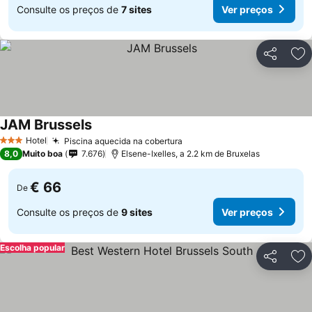
Consulte os preços de
7 sites
Ver preços
Partilhar
Ad
JAM Brussels
Hotel
Piscina aquecida na cobertura
3 Estrelas
8,0
Muito boa
7.676
Elsene-Ixelles, a 2.2 km de Bruxelas
€ 66
De
Consulte os preços de
9 sites
Ver preços
Escolha popular
Partilhar
Ad