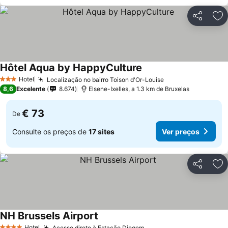
Partilhar
Ad
Hôtel Aqua by HappyCulture
Hotel
Localização no bairro Toison d'Or-Louise
3 Estrelas
8,6
Excelente
8.674
Elsene-Ixelles, a 1.3 km de Bruxelas
€ 73
De
Consulte os preços de
17 sites
Ver preços
Partilhar
Ad
NH Brussels Airport
Hotel
Acesso direto à Estação Diegem