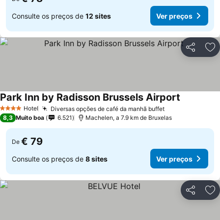
Consulte os preços de
12 sites
Ver preços
Partilhar
Ad
Park Inn by Radisson Brussels Airport
Hotel
Diversas opções de café da manhã buffet
4 Estrelas
8,3
Muito boa
6.521
Machelen, a 7.9 km de Bruxelas
€ 79
De
Consulte os preços de
8 sites
Ver preços
Partilhar
Ad