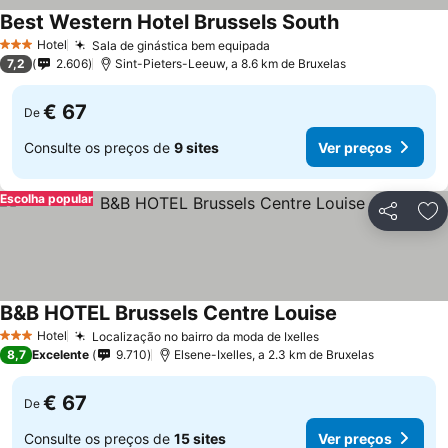
Best Western Hotel Brussels South
Hotel
Sala de ginástica bem equipada
3 Estrelas
7,2
2.606
Sint-Pieters-Leeuw, a 8.6 km de Bruxelas
€ 67
De
Consulte os preços de
9 sites
Ver preços
Escolha popular
Partilhar
Ad
B&B HOTEL Brussels Centre Louise
Hotel
Localização no bairro da moda de Ixelles
3 Estrelas
8,7
Excelente
9.710
Elsene-Ixelles, a 2.3 km de Bruxelas
€ 67
De
Consulte os preços de
15 sites
Ver preços