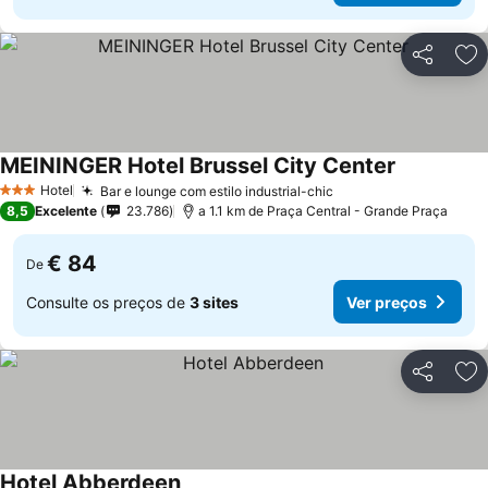
Partilhar
Ad
MEININGER Hotel Brussel City Center
Hotel
Bar e lounge com estilo industrial-chic
3 Estrelas
8,5
Excelente
23.786
a 1.1 km de Praça Central - Grande Praça
€ 84
De
Consulte os preços de
3 sites
Ver preços
Partilhar
Ad
Hotel Abberdeen