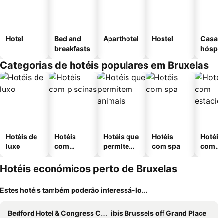
Hotel
Bed and
Aparthotel
Hostel
Casa
breakfasts
hósp
Categorias de hotéis populares em Bruxelas
Hotéis de
Hotéis
Hotéis que
Hotéis
Hoté
luxo
com
permitem
com spa
com
piscinas
animais
esta
ment
Hotéis económicos perto de Bruxelas
Estes hotéis também poderão interessá-lo...
Bedford Hotel & Congress Centre
ibis Brussels off Grand Place