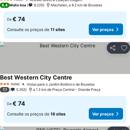
4 Estrelas
8,4
Muito boa
8.225
Machelen, a 8.2 km de Bruxelas
€ 74
De
Consulte os preços de
11 sites
Ver preços
Partilhar
Ad
Best Western City Centre
Hotel
Vistas para o Jardim Botânico de Bruxelas
3 Estrelas
7,1
5.262
a 1.3 km de Praça Central - Grande Praça
€ 74
De
Consulte os preços de
16 sites
Ver preços