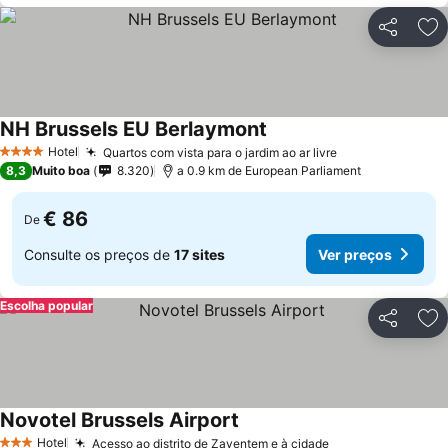
Partilhar
Ad
NH Brussels EU Berlaymont
Hotel
Quartos com vista para o jardim ao ar livre
4 Estrelas
8,3
Muito boa
8.320
a 0.9 km de European Parliament
€ 86
De
Consulte os preços de
17 sites
Ver preços
Escolha popular
Partilhar
Ad
Novotel Brussels Airport
Hotel
Acesso ao distrito de Zaventem e à cidade