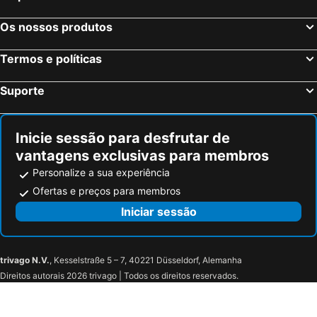
Hotel Aviation
Aris Grand Place Hotel
Courtyard by Marriott Brussels
Eurostars Montgomery
Os nossos produtos
Motel One Brussels
ibis Brussels Centre Châtelain
Termos e políticas
Warwick Brussels
Hilton Brussels Grand Place
ibis Brussels Centre Gare Midi
Hotel Prestige
Suporte
NH Collection Brussels Grand Sablon
The Helmet Hotel
Holiday Inn Brussels - Schuman By Ihg
Thon Hotel EU
Inicie sessão para desfrutar de
Renaissance Brussels Hotel
Sheraton Brussels Airport Hotel
vantagens exclusivas para membros
Hilton Garden Inn Brussels City Centre
Hotel City Center
Personalize a sua experiência
Hotel Amigo
Smartflats Design - Grand-Place
Ofertas e preços para membros
Hotel La Legende
The Place Brussels
Iniciar sessão
Hôtel Résidence Le Quinze Brussels
Hotel Matignon
Studio Grand Place
Pulpifornia Brussels
trivago N.V.
, Kesselstraße 5 – 7, 40221 Düsseldorf, Alemanha
La Vieille Lanterne
Hotel Agora Brussels Grand Place
Direitos autorais 2026 trivago | Todos os direitos reservados.
Craves Hotel
City Center Apartments
Hotel The Moon
Boutique Hotel Saint-Géry