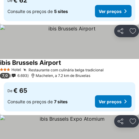
€ 62
De
Consulte os preços de
5 sites
Ver preços
Partilhar
Ad
ibis Brussels Airport
Hotel
Restaurante com culinária belga tradicional
3 Estrelas
7,0
6.693
Machelen, a 7.2 km de Bruxelas
€ 65
De
Consulte os preços de
7 sites
Ver preços
Partilhar
Ad