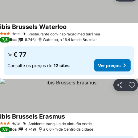
ibis Brussels Waterloo
Hotel
Restaurante com inspiração mediterrânea
3 Estrelas
7,8
Boa
5.746
Waterloo, a 15.4 km de Bruxelas
€ 77
De
Consulte os preços de
12 sites
Ver preços
Partilhar
Ad
ibis Brussels Erasmus
Hotel
Ambiente tranquilo de cinturão verde
3 Estrelas
7,9
Boa
4.749
a 6.6 km de Centro da cidade