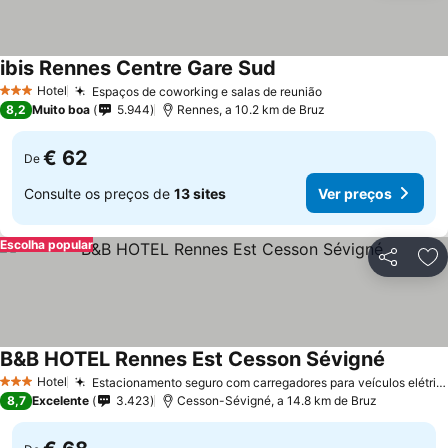
ibis Rennes Centre Gare Sud
Ver preços
Hotel
Espaços de coworking e salas de reunião
Ver preços
3 Estrelas
8,2
Muito boa
5.944
Rennes, a 10.2 km de Bruz
€ 62
De
Consulte os preços de
13 sites
Ver preços
Escolha popular
Partilhar
Ad
B&B HOTEL Rennes Est Cesson Sévigné
Ver pre
Hotel
Estacionamento seguro com carregadores para veículos elétricos
3 Estrelas
8,7
Excelente
3.423
Cesson-Sévigné, a 14.8 km de Bruz