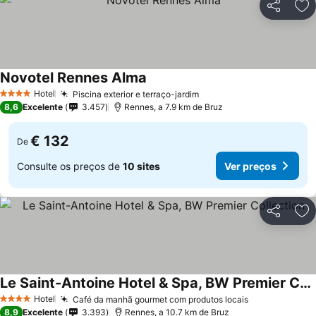
Partilhar
Ad
Novotel Rennes Alma
Ver preços
Hotel
Piscina exterior e terraço-jardim
Ver preços
4 Estrelas
8,6
Excelente
3.457
Rennes, a 7.9 km de Bruz
€ 132
De
Consulte os preços de
10 sites
Ver preços
Partilhar
Ad
Le Saint-Antoine Hotel & Spa, BW Premier Collection
Ver preços
Hotel
Café da manhã gourmet com produtos locais
Ver preços
4 Estrelas
8,9
Excelente
3.393
Rennes, a 10.7 km de Bruz