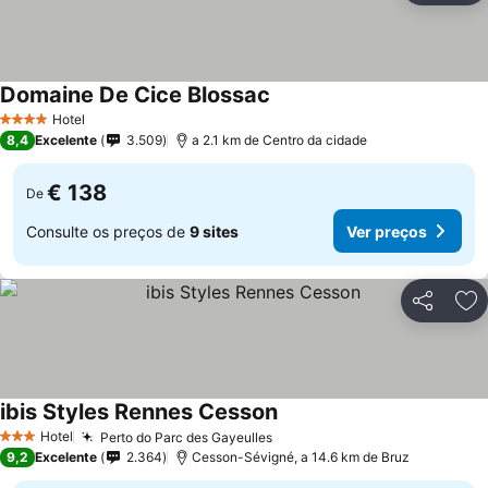
Domaine De Cice Blossac
Ver preços
Hotel
4 Estrelas
8,4
Excelente
3.509
a 2.1 km de Centro da cidade
€ 138
De
Consulte os preços de
9 sites
Ver preços
Partilhar
Ad
ibis Styles Rennes Cesson
Ver preços
Hotel
Perto do Parc des Gayeulles
Ver preços
3 Estrelas
9,2
Excelente
2.364
Cesson-Sévigné, a 14.6 km de Bruz