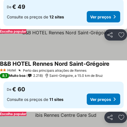
€ 49
De
Consulte os preços de
12 sites
Ver preços
Escolha popular
Partilhar
Ad
B&B HOTEL Rennes Nord Saint-Grégoire
Ver pre
Hotel
Perto das principais atrações de Rennes
Ver preços
2 Estrelas
8,1
Muito boa
2.218
Saint-Grégoire, a 15.0 km de Bruz
€ 60
De
Consulte os preços de
11 sites
Ver preços
Escolha popular
Partilhar
Ad