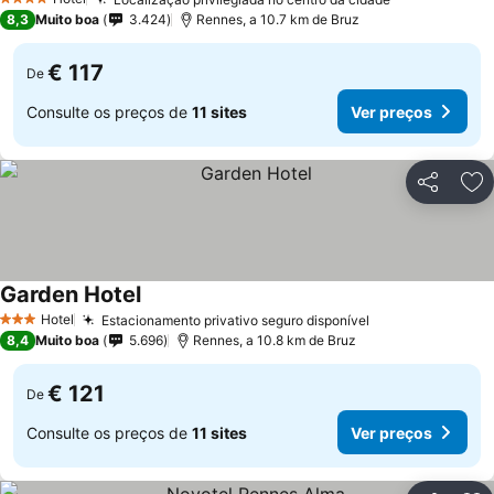
Ver preços
4 Estrelas
8,3
Muito boa
3.424
Rennes, a 10.7 km de Bruz
€ 117
De
Consulte os preços de
11 sites
Ver preços
Partilhar
Ad
Garden Hotel
Ver preços
Hotel
Estacionamento privativo seguro disponível
Ver preços
3 Estrelas
8,4
Muito boa
5.696
Rennes, a 10.8 km de Bruz
€ 121
De
Consulte os preços de
11 sites
Ver preços