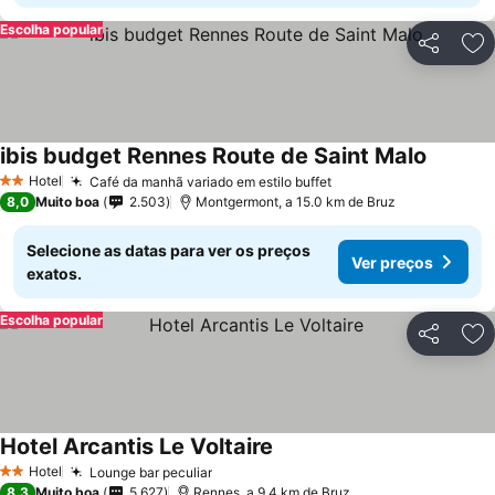
Escolha popular
Partilhar
Ad
ibis budget Rennes Route de Saint Malo
Ver pre
Hotel
Café da manhã variado em estilo buffet
Ver preços
2 Estrelas
8,0
Muito boa
2.503
Montgermont, a 15.0 km de Bruz
Selecione as datas para ver os preços
Ver preços
exatos.
Escolha popular
Partilhar
Ad
Hotel Arcantis Le Voltaire
Ver preços
Hotel
Lounge bar peculiar
Ver preços
2 Estrelas
8,3
Muito boa
5.627
Rennes, a 9.4 km de Bruz