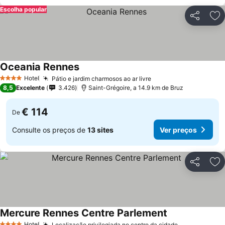
Escolha popular
Partilhar
Ad
Oceania Rennes
Ver preços
Hotel
Pátio e jardim charmosos ao ar livre
Ver preços
4 Estrelas
8,5
Excelente
3.426
Saint-Grégoire, a 14.9 km de Bruz
€ 114
De
Consulte os preços de
13 sites
Ver preços
Partilhar
Ad
Mercure Rennes Centre Parlement
Ver preços
Hotel
Localização privilegiada no centro da cidade