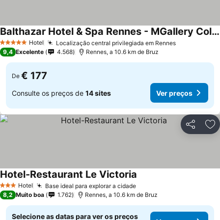
Balthazar Hotel & Spa Rennes - MGallery Collection
Ver preços
Hotel
Localização central privilegiada em Rennes
Ver preços
5 Estrelas
9,4
Excelente
4.568
Rennes, a 10.6 km de Bruz
€ 177
De
Consulte os preços de
14 sites
Ver preços
Partilhar
Ad
Hotel-Restaurant Le Victoria
Ver preços
Hotel
Base ideal para explorar a cidade
Ver preços
3 Estrelas
8,2
Muito boa
1.762
Rennes, a 10.6 km de Bruz
Selecione as datas para ver os preços