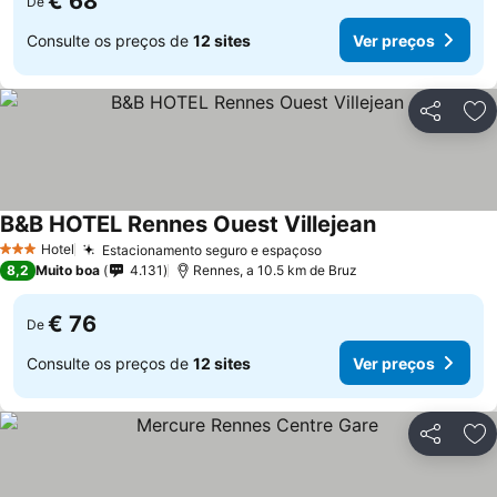
€ 68
De
Consulte os preços de
12 sites
Ver preços
Partilhar
Ad
B&B HOTEL Rennes Ouest Villejean
Ver preços
Hotel
Estacionamento seguro e espaçoso
Ver preços
3 Estrelas
8,2
Muito boa
4.131
Rennes, a 10.5 km de Bruz
€ 76
De
Consulte os preços de
12 sites
Ver preços
Partilhar
Ad