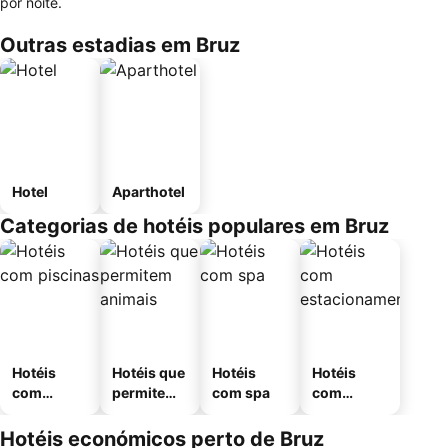
por noite.
Outras estadias em Bruz
Hotel
Aparthotel
Categorias de hotéis populares em Bruz
Hotéis
Hotéis que
Hotéis
Hotéis
com
permitem
com spa
com
piscinas
animais
estaciona
mento
Hotéis económicos perto de Bruz