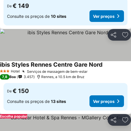
€ 149
De
Consulte os preços de
10 sites
Ver preços
Partilhar
Ad
ibis Styles Rennes Centre Gare Nord
Ver preços
Hotel
Serviços de massagem de bem-estar
Ver preços
3 Estrelas
7,8
Boa
3.457
Rennes, a 10.5 km de Bruz
€ 150
De
Consulte os preços de
13 sites
Ver preços
Escolha popular
Partilhar
Ad