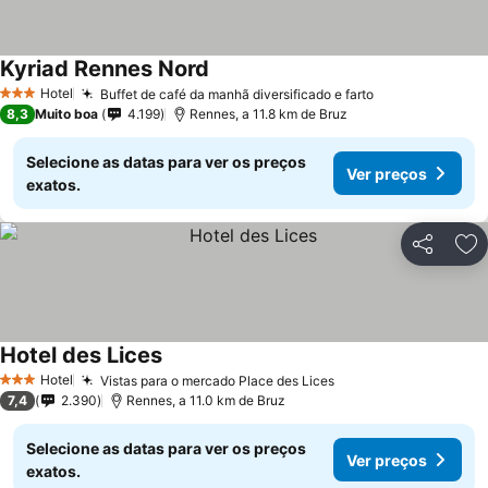
Kyriad Rennes Nord
Ver preços
Hotel
Buffet de café da manhã diversificado e farto
Ver preços
3 Estrelas
8,3
Muito boa
4.199
Rennes, a 11.8 km de Bruz
Selecione as datas para ver os preços
Ver preços
exatos.
Partilhar
Ad
Hotel des Lices
Ver preços
Hotel
Vistas para o mercado Place des Lices
Ver preços
3 Estrelas
7,4
2.390
Rennes, a 11.0 km de Bruz
Selecione as datas para ver os preços
Ver preços
exatos.