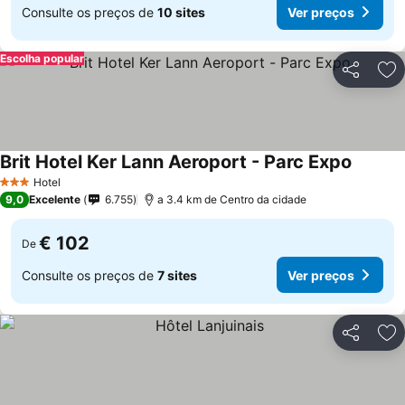
Consulte os preços de
10 sites
Ver preços
Escolha popular
Partilhar
Ad
Brit Hotel Ker Lann Aeroport - Parc Expo
Ver pre
Hotel
3 Estrelas
9,0
Excelente
6.755
a 3.4 km de Centro da cidade
€ 102
De
Consulte os preços de
7 sites
Ver preços
Partilhar
Ad