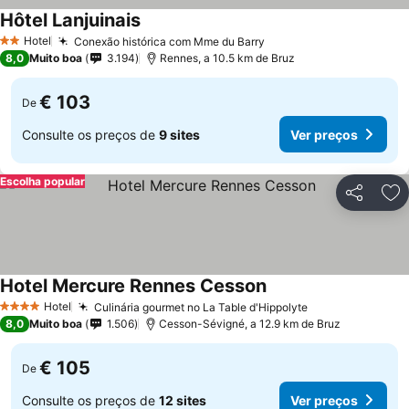
Hôtel Lanjuinais
Ver preços
Hotel
Conexão histórica com Mme du Barry
Ver preços
2 Estrelas
8,0
Muito boa
3.194
Rennes, a 10.5 km de Bruz
€ 103
De
Consulte os preços de
9 sites
Ver preços
Escolha popular
Partilhar
Ad
Hotel Mercure Rennes Cesson
Ver preços
Hotel
Culinária gourmet no La Table d'Hippolyte
Ver preços
4 Estrelas
8,0
Muito boa
1.506
Cesson-Sévigné, a 12.9 km de Bruz
€ 105
De
Consulte os preços de
12 sites
Ver preços