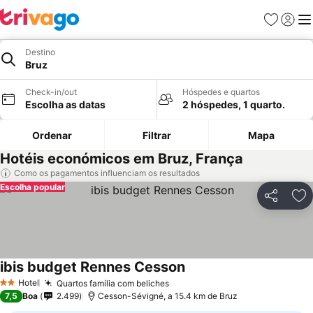
Favoritos
Iniciar
Me
Destino
Bruz
Check-in/out
Hóspedes e quartos
Escolha as datas
2 hóspedes, 1 quarto.
Ordenar
Filtrar
Mapa
Hotéis económicos em Bruz, França
Como os pagamentos influenciam os resultados
Escolha popular
Partilhar
Ad
ibis budget Rennes Cesson
Ver preços
Hotel
Quartos família com beliches
Ver preços
2 Estrelas
7,5
Boa
2.499
Cesson-Sévigné, a 15.4 km de Bruz