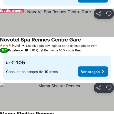
Escolha popular
Partilhar
Ad
Novotel Spa Rennes Centre Gare
Ver preços
Hotel
Localização privilegiada perto da estação de trem
Ver preç
4 Estrelas
8,7
Excelente
6.812
Rennes, a 10.5 km de Bruz
€ 105
De
Consulte os preços de
10 sites
Ver preços
Partilhar
Ad
Mama Shelter Rennes