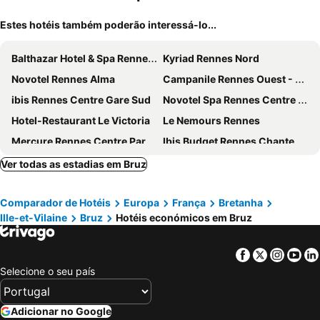
Estes hotéis também poderão interessá-lo...
Balthazar Hotel & Spa Rennes - MGallery Collection
Kyriad Rennes Nord
Novotel Rennes Alma
Campanile Rennes Ouest - Cleunay
ibis Rennes Centre Gare Sud
Novotel Spa Rennes Centre Gare
Hotel-Restaurant Le Victoria
Le Nemours Rennes
Mercure Rennes Centre Parlement
Ibis Budget Rennes Chantepie
B&B HOTEL Rennes Sud Chantepie
hotelF1 Rennes Sud Est Chantepie
Ver todas as estadias em Bruz
Mercure Rennes Centre Gare
Campanile Rennes Centre - Gare
Comparador de Hotéis
Europa
França
Bretanha
Garden Hotel
Brit Hotel Ker Lann Aeroport - Parc Expo
Ille-et-Vilaine
Bruz
Hotéis económicos em Bruz
ibis budget Rennes Route de Lorient
Hôtel Kyriad Rennes Centre Gare
Hôtel Lanjuinais
ibis Styles Rennes Centre Gare Nord
Facebook
Twitter
Insta
Yo
Mercure Rennes Centre Place Bretagne
Hotel Le Sevigne - Sure Hotel Collection by Best Western
Selecione o seu país
Hotel des Lices
Brit Hotel Rennes - Le Castel
The Originals City, Hôtel Rennes Sud
ibis budget Rennes Route de Saint Malo
Adicionar no Google