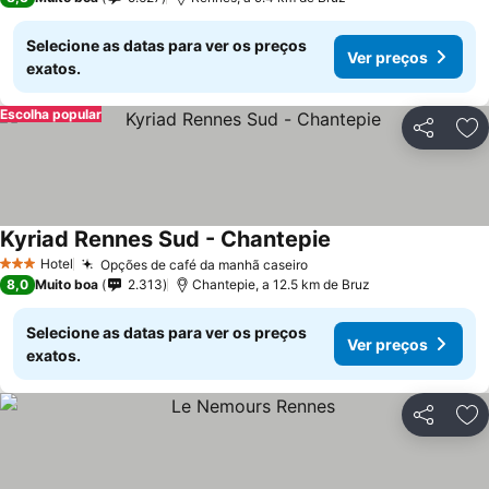
Selecione as datas para ver os preços
Ver preços
exatos.
Escolha popular
Partilhar
Ad
Kyriad Rennes Sud - Chantepie
Ver preços
Hotel
Opções de café da manhã caseiro
Ver preços
3 Estrelas
8,0
Muito boa
2.313
Chantepie, a 12.5 km de Bruz
Selecione as datas para ver os preços
Ver preços
exatos.
Partilhar
Ad