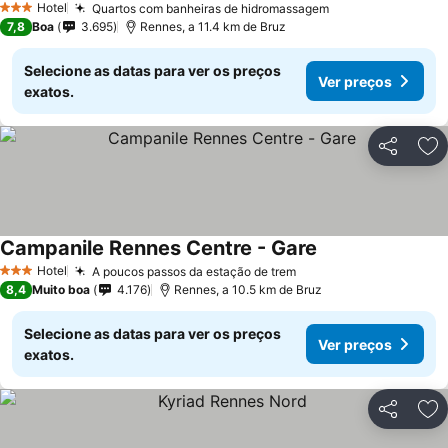
Hotel
Quartos com banheiras de hidromassagem
Ver preços
3 Estrelas
7,8
Boa
3.695
Rennes, a 11.4 km de Bruz
Selecione as datas para ver os preços
Ver preços
exatos.
Partilhar
Ad
Campanile Rennes Centre - Gare
Ver preços
Hotel
A poucos passos da estação de trem
Ver preços
3 Estrelas
8,4
Muito boa
4.176
Rennes, a 10.5 km de Bruz
Selecione as datas para ver os preços
Ver preços
exatos.
Partilhar
Ad