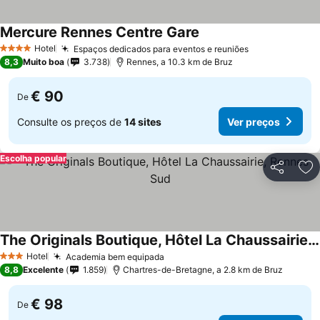
Mercure Rennes Centre Gare
Ver preços
Hotel
Espaços dedicados para eventos e reuniões
Ver preços
4 Estrelas
8,3
Muito boa
3.738
Rennes, a 10.3 km de Bruz
€ 90
De
Consulte os preços de
14 sites
Ver preços
Escolha popular
Partilhar
Ad
The Originals Boutique, Hôtel La Chaussairie, Rennes Sud
Ver preços
Hotel
Academia bem equipada
Ver preços
3 Estrelas
8,8
Excelente
1.859
Chartres-de-Bretagne, a 2.8 km de Bruz
€ 98
De