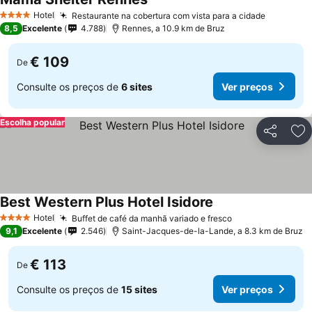
Ver preços
Hotel
Restaurante na cobertura com vista para a cidade
Ver preç
4 Estrelas
8,5
Excelente
4.788
Rennes, a 10.9 km de Bruz
€ 109
De
Consulte os preços de
6 sites
Ver preços
Escolha popular
Partilhar
Ad
Best Western Plus Hotel Isidore
Ver preços
Hotel
Buffet de café da manhã variado e fresco
Ver preços
4 Estrelas
9,1
Excelente
2.546
Saint-Jacques-de-la-Lande, a 8.3 km de Bruz
€ 113
De
Consulte os preços de
15 sites
Ver preços