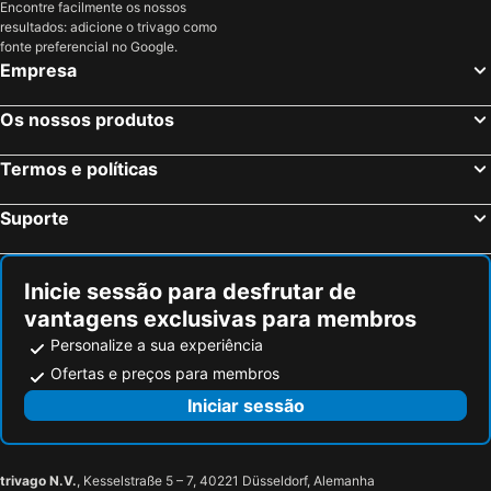
Encontre facilmente os nossos
Hotel Arcantis Le Voltaire
Hotel De La TA
resultados: adicione o trivago como
Hôtel Anne De Bretagne
B&B HOTEL Rennes Ouest Villejean
fonte preferencial no Google.
Empresa
Residence Little Sevigne
La Maison De Nemours
Le Saint-Antoine Hotel & Spa, BW Premier Collection
Mama Shelter Rennes
Os nossos produtos
Le Magic Hall
Sure Hotel by Best Western Rennes Chantepie
Termos e políticas
Sure Hotel by Best Western Rennes Chantepie
Hotel du Parc - Chantepie
B&B HOTEL Rennes Est Cesson Sévigné
ibis Rennes Cesson
Suporte
Escale Oceania Rennes Cap Malo
Inicie sessão para desfrutar de
vantagens exclusivas para membros
Personalize a sua experiência
Ofertas e preços para membros
Iniciar sessão
trivago N.V.
, Kesselstraße 5 – 7, 40221 Düsseldorf, Alemanha