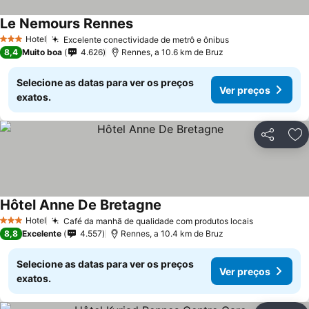
Le Nemours Rennes
Ver preços
Hotel
Excelente conectividade de metrô e ônibus
Ver preços
3 Estrelas
8,4
Muito boa
4.626
Rennes, a 10.6 km de Bruz
Selecione as datas para ver os preços
Ver preços
exatos.
Partilhar
Ad
Hôtel Anne De Bretagne
Ver preços
Hotel
Café da manhã de qualidade com produtos locais
Ver preços
3 Estrelas
8,8
Excelente
4.557
Rennes, a 10.4 km de Bruz
Selecione as datas para ver os preços
Ver preços
exatos.