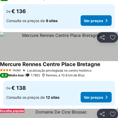
€ 136
De
Consulte os preços de
9 sites
Ver preços
Partilhar
Ad
Mercure Rennes Centre Place Bretagne
Ver preç
Hotel
Localização privilegiada no centro histórico
Ver preços
4 Estrelas
8,3
Muito boa
1.780
Rennes, a 10.6 km de Bruz
€ 138
De
Consulte os preços de
12 sites
Ver preços
Escolha popular
Partilhar
Ad