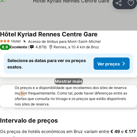
Partilhar
Ad
Hôtel Kyriad Rennes Centre Gare
Ver preços
Hotel
Acesso de ônibus para Mont-Saint-Michel
Ver preços
3 Estrelas
8,9
Excelente
4.879
Rennes, a 10.4 km de Bruz
Selecione as datas para ver os preços
Ver preços
exatos.
Mostrar mais
Os preços e a disponibilidade que recebemos dos sites de reserva
mudam frequentemente. Como tal, pode haver diferenças entre as
ofertas que consulta no trivago e os preços que estão disponíveis
nos sites de reserva.
Intervalo de preços
Os preços de hotéis económicos em Bruz variam entre
‎€ 49
e
‎€ 177