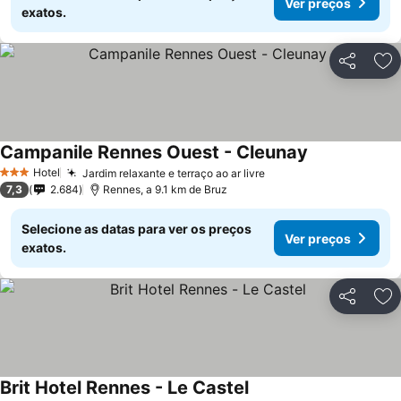
Ver preços
exatos.
Partilhar
Ad
Campanile Rennes Ouest - Cleunay
Ver preços
Hotel
Jardim relaxante e terraço ao ar livre
Ver preços
3 Estrelas
7,3
2.684
Rennes, a 9.1 km de Bruz
Selecione as datas para ver os preços
Ver preços
exatos.
Partilhar
Ad
Brit Hotel Rennes - Le Castel
Ver preços