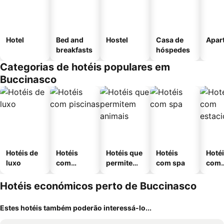
Hotel
Bed and
Hostel
Casa de
Apar
breakfasts
hóspedes
Categorias de hotéis populares em
Buccinasco
Hotéis de
Hotéis
Hotéis que
Hotéis
Hoté
luxo
com
permitem
com spa
com
piscinas
animais
esta
ment
Hotéis económicos perto de Buccinasco
Estes hotéis também poderão interessá-lo...