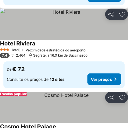
Partilhar
Ad
Hotel Riviera
Hotel
Proximidade estratégica do aeroporto
3 Estrelas
7,4
2.464
Segrate, a 16.0 km de Buccinasco
€ 72
De
Consulte os preços de
12 sites
Ver preços
Escolha popular
Partilhar
Ad
Cosmo Hotel Palace