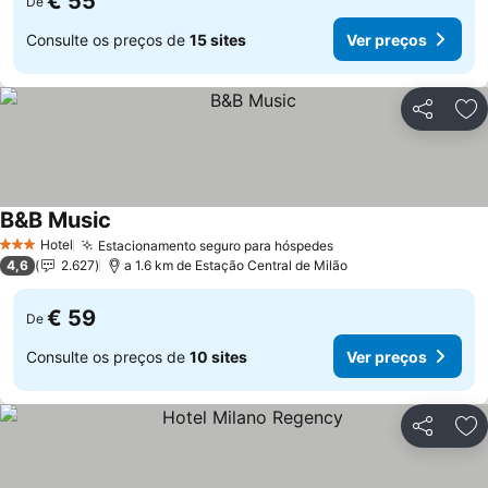
€ 55
De
Consulte os preços de
15 sites
Ver preços
Partilhar
Ad
B&B Music
Hotel
Estacionamento seguro para hóspedes
3 Estrelas
4,6
2.627
a 1.6 km de Estação Central de Milão
€ 59
De
Consulte os preços de
10 sites
Ver preços
Partilhar
Ad