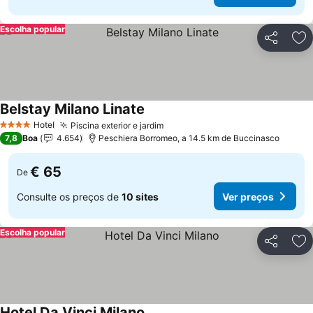
Escolha popular
Partilhar
Ad
Belstay Milano Linate
Hotel
Piscina exterior e jardim
4 Estrelas
7,8
Boa
4.654
Peschiera Borromeo, a 14.5 km de Buccinasco
€ 65
De
Consulte os preços de
10 sites
Ver preços
Escolha popular
Partilhar
Ad
Hotel Da Vinci Milano