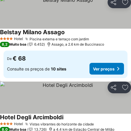
Partilhar
Ad
Belstay Milano Assago
Hotel
Piscina externa e terraço com jardim
4 Estrelas
8,2
Muito boa
6.452
Assago, a 2.6 km de Buccinasco
€ 68
De
Consulte os preços de
10 sites
Ver preços
Partilhar
Ad
Hotel Degli Arcimboldi
Hotel
Vistas vibrantes do horizonte da cidade
4 Estrelas
8,0
Muito boa
13.726
a 4.4 km de Estação Central de Milão