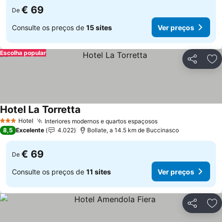
€ 69
De
Consulte os preços de
15 sites
Ver preços
Escolha popular
Partilhar
Ad
Hotel La Torretta
Hotel
Interiores modernos e quartos espaçosos
3 Estrelas
8,5
Excelente
4.022
Bollate, a 14.5 km de Buccinasco
€ 69
De
Consulte os preços de
11 sites
Ver preços
Partilhar
Ad