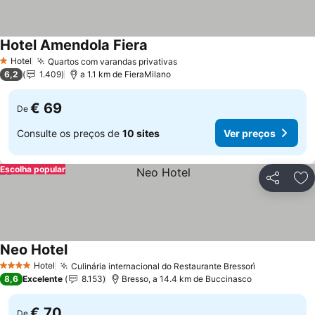
Hotel Amendola Fiera
Hotel
Quartos com varandas privativas
1 Estrelas
6,2
1.409
a 1.1 km de FieraMilano
€ 69
De
Consulte os preços de
10 sites
Ver preços
Escolha popular
Partilhar
Ad
Neo Hotel
Hotel
Culinária internacional do Restaurante Bressorì
4 Estrelas
8,6
Excelente
8.153
Bresso, a 14.4 km de Buccinasco
€ 70
De