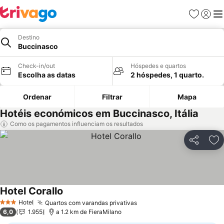
Favoritos
Iniciar
Me
Destino
Buccinasco
Check-in/out
Hóspedes e quartos
Escolha as datas
2 hóspedes, 1 quarto.
Ordenar
Filtrar
Mapa
Hotéis económicos em Buccinasco, Itália
Como os pagamentos influenciam os resultados
Partilhar
Ad
Hotel Corallo
Hotel
Quartos com varandas privativas
3 Estrelas
6,0
1.955
a 1.2 km de FieraMilano