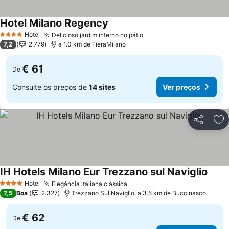
Hotel Milano Regency
Hotel
Delicioso jardim interno no pátio
4 Estrelas
7,2
2.779
a 1.0 km de FieraMilano
€ 61
De
Consulte os preços de
14 sites
Ver preços
Partilhar
Ad
IH Hotels Milano Eur Trezzano sul Naviglio
Hotel
Elegância italiana clássica
4 Estrelas
7,5
Boa
2.327
Trezzano Sul Naviglio, a 3.5 km de Buccinasco
€ 62
De