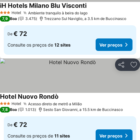
iH Hotels Milano Blu Visconti
Hotel
Ambiente tranquilo à beira do lago
3 Estrelas
7,9
Boa
3.475
Trezzano Sul Naviglio, a 3.5 km de Buccinasco
€ 72
De
Consulte os preços de
12 sites
Ver preços
Partilhar
Ad
Hotel Nuovo Rondò
Hotel
Acesso direto de metrô a Milão
3 Estrelas
7,8
Boa
1.013
Sesto San Giovanni, a 15.5 km de Buccinasco
€ 72
De
Consulte os preços de
11 sites
Ver preços