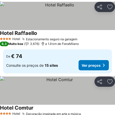
Partilhar
Ad
Hotel Raffaello
Hotel
Estacionamento seguro na garagem
4 Estrelas
8,3
Muito boa
3.676
a 1.9 km de FieraMilano
€ 74
De
Consulte os preços de
15 sites
Ver preços
Partilhar
Ad
Hotel Comtur
Hotel
Decoração inspirada em arte e música