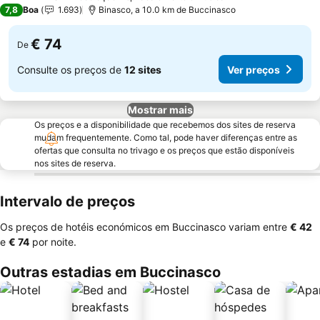
4 Estrelas
7,8
Boa
1.693
Binasco, a 10.0 km de Buccinasco
€ 74
De
Consulte os preços de
12 sites
Ver preços
Mostrar mais
Os preços e a disponibilidade que recebemos dos sites de reserva
mudam frequentemente. Como tal, pode haver diferenças entre as
ofertas que consulta no trivago e os preços que estão disponíveis
nos sites de reserva.
Intervalo de preços
Os preços de hotéis económicos em Buccinasco variam entre
‎€ 42
e
‎€ 74
por noite.
Outras estadias em Buccinasco