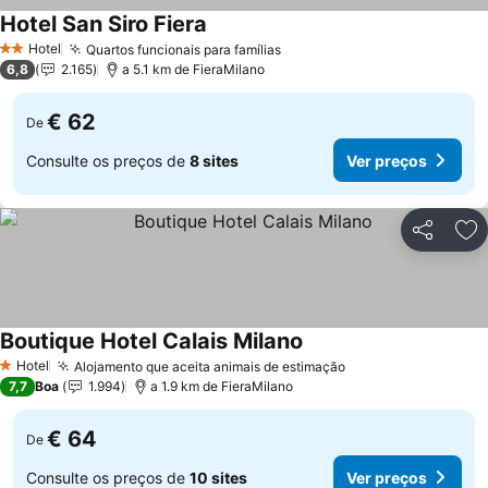
Hotel San Siro Fiera
Hotel
Quartos funcionais para famílias
2 Estrelas
6,8
2.165
a 5.1 km de FieraMilano
€ 62
De
Consulte os preços de
8 sites
Ver preços
Partilhar
Ad
Boutique Hotel Calais Milano
Hotel
Alojamento que aceita animais de estimação
1 Estrelas
7,7
Boa
1.994
a 1.9 km de FieraMilano
€ 64
De
Consulte os preços de
10 sites
Ver preços