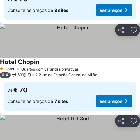
Consulte os preços de
9 sites
Ver preços
Partilhar
Ad
Hotel Chopin
Hotel
Quartos com varandas privativas
1 Estrelas
6,4
699
a 2.2 km de Estação Central de Milão
€ 70
De
Consulte os preços de
7 sites
Ver preços
Partilhar
Ad