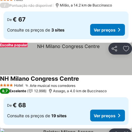
4 Estrelas
/
Milão, a 14.2 km de Buccinasco
Pontuação não disponível
€ 67
De
Consulte os preços de
3 sites
Ver preços
Escolha popular
Partilhar
Ad
NH Milano Congress Centre
Hotel
Arte musical nos corredores
4 Estrelas
8,7
Excelente
12.998
Assago, a 4.0 km de Buccinasco
€ 68
De
Consulte os preços de
19 sites
Ver preços