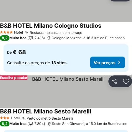
B&B HOTEL Milano Cologno Studios
Hotel
Restaurante casual com terraço
4 Estrelas
8,2
Muito boa
2.416
Cologno Monzese, a 16.3 km de Buccinasco
€ 68
De
Consulte os preços de
13 sites
Ver preços
Escolha popular
Partilhar
Ad
B&B HOTEL Milano Sesto Marelli
Hotel
Perto do metrô Sesto Marelli
3 Estrelas
8,2
Muito boa
7.804
Sesto San Giovanni, a 15.0 km de Buccinasco