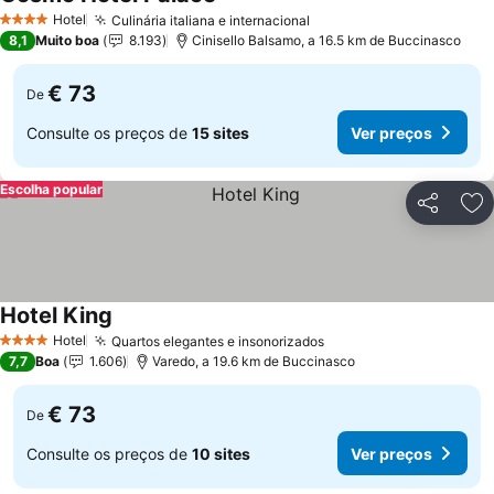
Hotel
Culinária italiana e internacional
4 Estrelas
8,1
Muito boa
8.193
Cinisello Balsamo, a 16.5 km de Buccinasco
€ 73
De
Consulte os preços de
15 sites
Ver preços
Escolha popular
Partilhar
Ad
Hotel King
Hotel
Quartos elegantes e insonorizados
4 Estrelas
7,7
Boa
1.606
Varedo, a 19.6 km de Buccinasco
€ 73
De
Consulte os preços de
10 sites
Ver preços