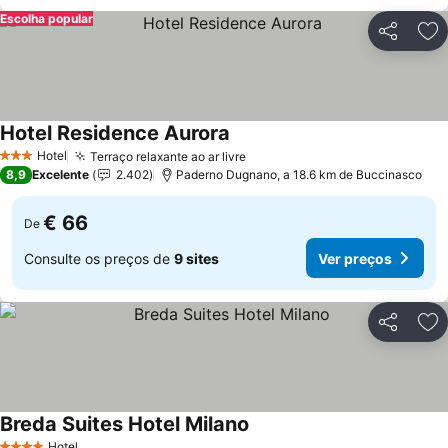
Escolha popular
Partilhar
Ad
Hotel Residence Aurora
Hotel
Terraço relaxante ao ar livre
3 Estrelas
8,9
Excelente
2.402
Paderno Dugnano, a 18.6 km de Buccinasco
€ 66
De
Consulte os preços de
9 sites
Ver preços
Partilhar
Ad
Breda Suites Hotel Milano
Hotel