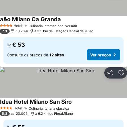
a&o Milano Ca Granda
Hotel
Culinária internacional versátil
4 Estrelas
7,3
10.789
a 3.5 km de Estação Central de Milão
€ 53
De
Consulte os preços de
12 sites
Ver preços
Partilhar
Ad
Idea Hotel Milano San Siro
Hotel
Culinária italiana clássica
4 Estrelas
5,8
20.006
a 6.2 km de FieraMilano