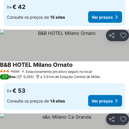
€ 42
De
Consulte os preços de
15 sites
Ver preços
Partilhar
Ad
B&B HOTEL Milano Ornato
Hotel
Estacionamento privativo seguro no local
3 Estrelas
7,7
Boa
9.293
a 3.9 km de Estação Central de Milão
€ 53
De
Consulte os preços de
14 sites
Ver preços
Partilhar
Ad