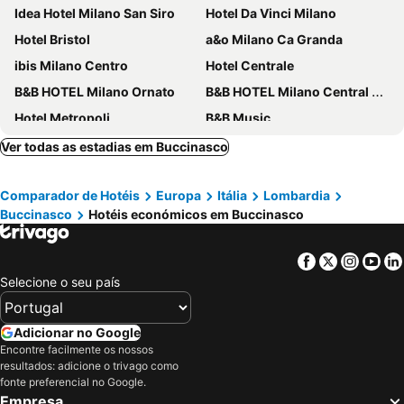
Idea Hotel Milano San Siro
Hotel Da Vinci Milano
Hotel Bristol
a&o Milano Ca Granda
ibis Milano Centro
Hotel Centrale
B&B HOTEL Milano Ornato
B&B HOTEL Milano Central Station
Hotel Metropoli
B&B Music
iH Hotels Milano Gioia
Eurohotel
Ver todas as estadias em Buccinasco
Golf Hotel Milano
J24 Hotel Milano
Comparador de Hotéis
Europa
Itália
Lombardia
Hotel Berna
Klima Hotel Milano Fiere
Buccinasco
Hotéis económicos em Buccinasco
Hotel Degli Arcimboldi
Meliá Milano
Hotel Raffaello
43 Station Hotel
Facebook
Twitter
Insta
Yo
Hotel Mayorca
iH Hotels Milano ApartHotel Argonne Park
Selecione o seu país
Doria Grand Hotel
Albergo Corvetto Corso Lodi
Best Western The Hub Hotel
Golden Milano Hotel
Adicionar no Google
Encontre facilmente os nossos
NH Linate
IH Hotels Milano Centrale
resultados: adicione o trivago como
Brunelleschi Hotel
NH Collection Milano Touring
fonte preferencial no Google.
Empresa