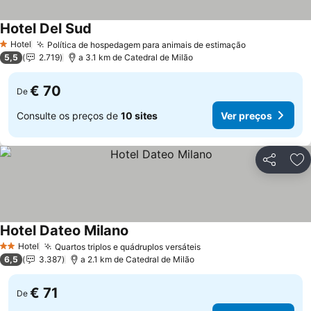
Hotel Del Sud
Hotel
Política de hospedagem para animais de estimação
1 Estrelas
5,5
2.719
a 3.1 km de Catedral de Milão
€ 70
De
Consulte os preços de
10 sites
Ver preços
Partilhar
Ad
Hotel Dateo Milano
Hotel
Quartos triplos e quádruplos versáteis
2 Estrelas
6,5
3.387
a 2.1 km de Catedral de Milão
€ 71
De