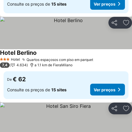
Consulte os preços de
15 sites
Ver preços
Partilhar
Ad
Hotel Berlino
Hotel
Quartos espaçosos com piso em parquet
3 Estrelas
7,4
4.634
a 1.1 km de FieraMilano
€ 62
De
Consulte os preços de
15 sites
Ver preços
Partilhar
Ad