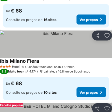
€ 68
De
Consulte os preços de
16 sites
Ver preços
Partilhar
Ad
ibis Milano Fiera
Hotel
Culinária tradicional no Ibis Kitchen
4 Estrelas
8,2
Muito boa
4.174
Lainate, a 16.8 km de Buccinasco
€ 68
De
Consulte os preços de
10 sites
Ver preços
Escolha popular
Partilhar
Ad