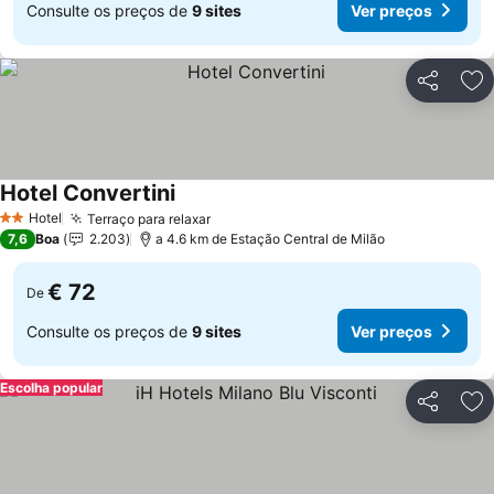
Consulte os preços de
9 sites
Ver preços
Partilhar
Ad
Hotel Convertini
Hotel
Terraço para relaxar
2 Estrelas
7,6
Boa
2.203
a 4.6 km de Estação Central de Milão
€ 72
De
Consulte os preços de
9 sites
Ver preços
Escolha popular
Partilhar
Ad