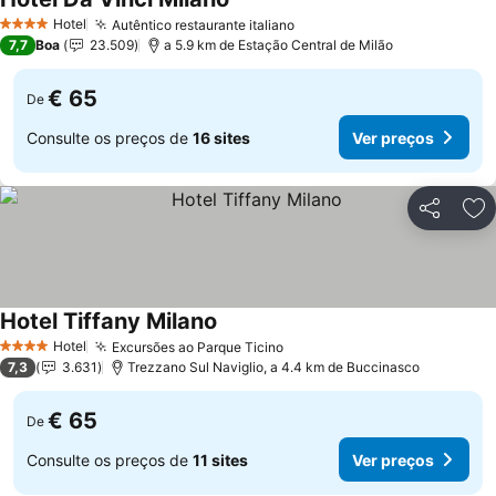
Hotel
Autêntico restaurante italiano
4 Estrelas
7,7
Boa
23.509
a 5.9 km de Estação Central de Milão
€ 65
De
Consulte os preços de
16 sites
Ver preços
Partilhar
Ad
Hotel Tiffany Milano
Hotel
Excursões ao Parque Ticino
4 Estrelas
7,3
3.631
Trezzano Sul Naviglio, a 4.4 km de Buccinasco
€ 65
De
Consulte os preços de
11 sites
Ver preços