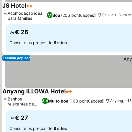
JS Hotel
2 Estrelas
Acomodação ideal
Boa
(206 pontuações)
7,9
Seul, a 11.3 km d
para famílias
€ 26
De
Consulte os preços de
6 sites
Escolha popular
Anyang ILLOWA Hotel
2 Estrelas
Banhos
Muito boa
(168 pontuações)
8,4
Anyang, a 18
relaxantes de
jacuzzi
€ 27
De
Consulte os preços de
9 sites