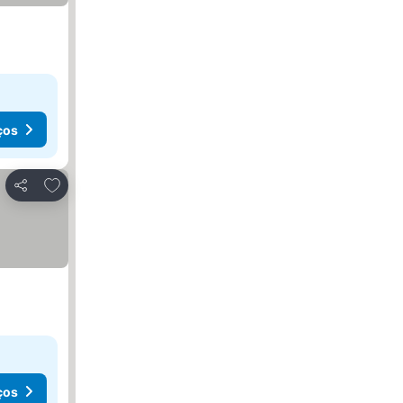
ços
Adicionar aos favoritos
Partilhar
ços