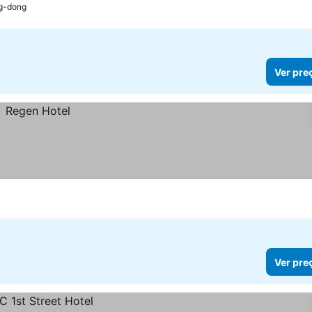
ng-dong
Ver pre
Ver pre