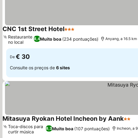
CNC 1st Street Hotel
3 Estrelas
Restaurante
Muito boa
(234 pontuações)
8,4
Anyang, a 16.5 km
no local
€ 30
De
Consulte os preços de
6 sites
Mitasuya Ryokan Hotel Incheon by Aank
2 Estr
Toca-discos para
Muito boa
(107 pontuações)
8,3
Incheon, a 
curtir música