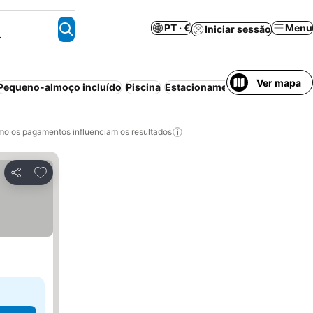
PT · €
Menu
Iniciar sessão
.
Ver mapa
Pequeno-almoço incluído
Piscina
Estacionamento
Cancelamento
o os pagamentos influenciam os resultados
Adicionar aos favoritos
Partilhar