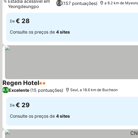
Estadia acessível em
(157 pontuações)
7,3
a 8.2 km de Myeo
Yeongdeungpo
€ 28
De
Consulte os preços de
4 sites
Regen Hotel
2 Estrelas
Excelente
(15 pontuações)
8,5
Seul, a 18.6 km de Bucheon
€ 29
De
Consulte os preços de
4 sites