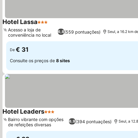
Hotel Lassa
3 Estrelas
Acesso a loja de
(559 pontuações)
6,8
Seul, a 16.2 km 
conveniência no local
€ 31
De
Consulte os preços de
8 sites
Hotel Leaders
3 Estrelas
Bairro vibrante com opções
(394 pontuações)
6,9
Seul, a 12
de refeições diversas