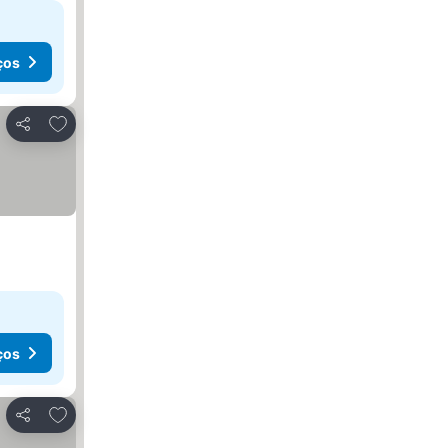
ços
Adicionar aos favoritos
Partilhar
ços
Adicionar aos favoritos
Partilhar