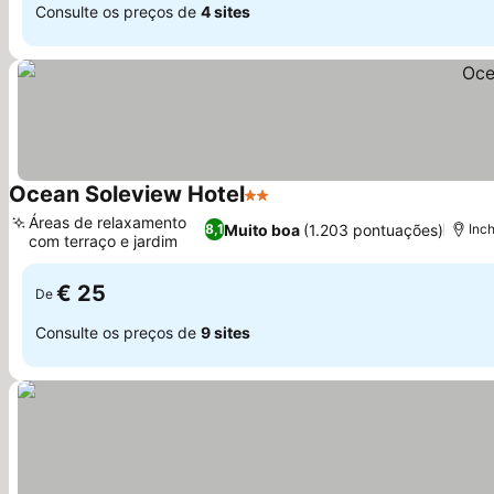
Consulte os preços de
4 sites
Ocean Soleview Hotel
2 Estrelas
Áreas de relaxamento
Muito boa
(1.203 pontuações)
8,1
Inc
com terraço e jardim
€ 25
De
Consulte os preços de
9 sites