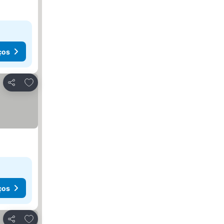
ços
Adicionar aos favoritos
Partilhar
ços
Adicionar aos favoritos
Partilhar