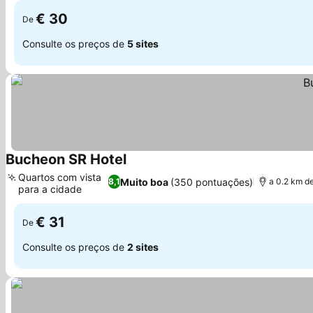
€ 30
De
Consulte os preços de
5 sites
Bucheon SR Hotel
Quartos com vista
Muito boa
(350 pontuações)
8,1
a 0.2 km d
para a cidade
€ 31
De
Consulte os preços de
2 sites