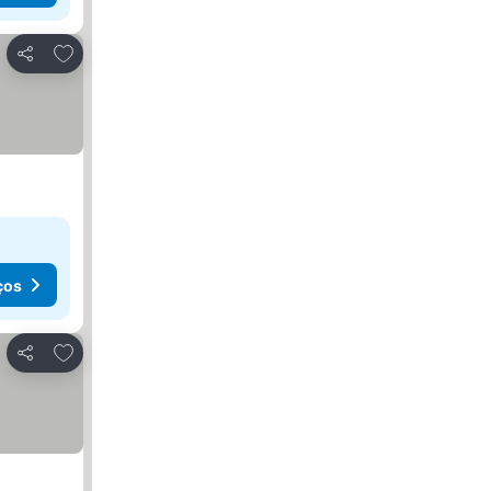
Adicionar aos favoritos
Partilhar
ços
Adicionar aos favoritos
Partilhar