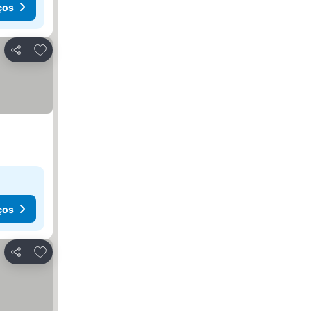
ços
Adicionar aos favoritos
Partilhar
ços
Adicionar aos favoritos
Partilhar