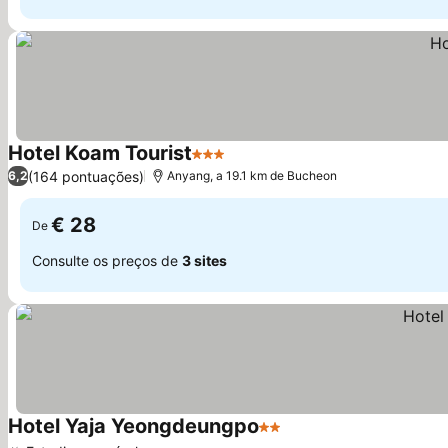
Hotel Koam Tourist
3 Estrelas
(164 pontuações)
6,2
Anyang, a 19.1 km de Bucheon
€ 28
De
Consulte os preços de
3 sites
Hotel Yaja Yeongdeungpo
2 Estrelas