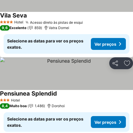
Vila Seva
Hotel
Acesso direto às pistas de esqui
4 Estrelas
9,6
Excelente
859
Vatra Dornei
Selecione as datas para ver os preços
Ver preços
exatos.
Partilhar
Ad
Pensiunea Splendid
Hotel
3 Estrelas
8,4
Muito boa
1.486
Dorohoi
Selecione as datas para ver os preços
Ver preços
exatos.