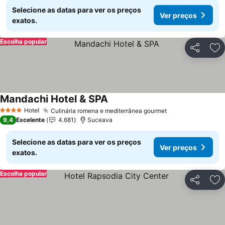
Selecione as datas para ver os preços
Ver preços
exatos.
Escolha popular
Partilhar
Ad
Mandachi Hotel & SPA
Hotel
Culinária romena e mediterrânea gourmet
4 Estrelas
9,4
Excelente
4.681
Suceava
Selecione as datas para ver os preços
Ver preços
exatos.
Escolha popular
Partilhar
Ad