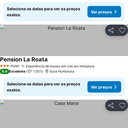
Selecione as datas para ver os preços
Ver preços
exatos.
Partilhar
Ad
Pension La Roata
Hotel
Experiência de museu em vila em miniatura
3 Estrelas
9,6
Excelente
1.001
Gura Humorului
Selecione as datas para ver os preços
Ver preços
exatos.
Partilhar
Ad