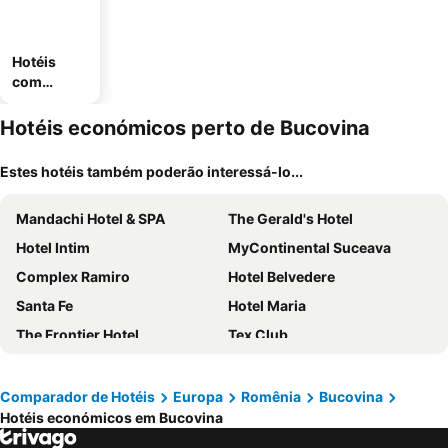
Hotéis
com
estaciona
mento
Hotéis económicos perto de Bucovina
Estes hotéis também poderão interessá-lo...
Mandachi Hotel & SPA
The Gerald's Hotel
Hotel Intim
MyContinental Suceava
Complex Ramiro
Hotel Belvedere
Santa Fe
Hotel Maria
The Frontier Hotel
Tex Club
Comparador de Hotéis
Europa
Romênia
Bucovina
Hotéis económicos em Bucovina