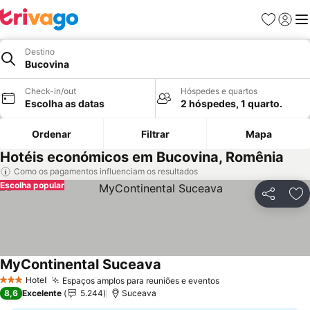
Favoritos
Iniciar
Me
Destino
Bucovina
Check-in/out
Hóspedes e quartos
Escolha as datas
2 hóspedes, 1 quarto.
Ordenar
Filtrar
Mapa
Hotéis económicos em Bucovina, Romênia
Como os pagamentos influenciam os resultados
Escolha popular
Partilhar
Ad
MyContinental Suceava
Hotel
Espaços amplos para reuniões e eventos
3 Estrelas
8,6
Excelente
5.244
Suceava