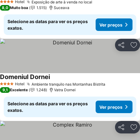
Hotel
Exposição de arte à venda no local
4 Estrelas
8,0
Muito boa
1.515
Suceava
Selecione as datas para ver os preços
Ver preços
exatos.
Partilhar
Ad
Domeniul Dornei
Hotel
Ambiente tranquilo nas Montanhas Bistrita
4 Estrelas
9,1
Excelente
1.248
Vatra Dornei
Selecione as datas para ver os preços
Ver preços
exatos.
Partilhar
Ad