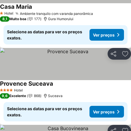
Casa Maria
Hotel
Ambiente tranquilo com varanda panorâmica
1 Estrelas
8,1
Muito boa
177
Gura Humorului
Selecione as datas para ver os preços
Ver preços
exatos.
Partilhar
Ad
Provence Suceava
Hotel
4 Estrelas
9,6
Excelente
868
Suceava
Selecione as datas para ver os preços
Ver preços
exatos.