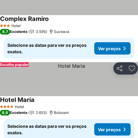
Complex Ramiro
Hotel
3 Estrelas
8,7
Excelente
3.595
Suceava
Selecione as datas para ver os preços
Ver preços
exatos.
Escolha popular
Partilhar
Ad
Hotel Maria
Hotel
4 Estrelas
8,6
Excelente
2.653
Botosani
Selecione as datas para ver os preços
Ver preços
exatos.