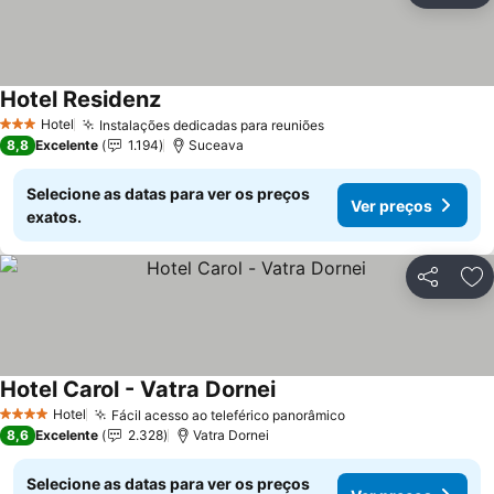
Hotel Residenz
Hotel
Instalações dedicadas para reuniões
3 Estrelas
8,8
Excelente
1.194
Suceava
Selecione as datas para ver os preços
Ver preços
exatos.
Partilhar
Ad
Hotel Carol - Vatra Dornei
Hotel
Fácil acesso ao teleférico panorâmico
4 Estrelas
8,6
Excelente
2.328
Vatra Dornei
Selecione as datas para ver os preços