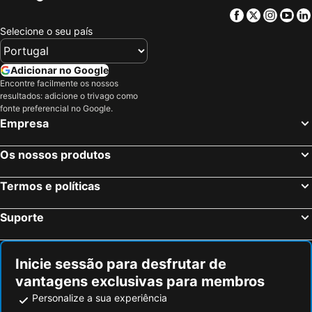
Facebook
Twitter
Insta
Yo
Selecione o seu país
Adicionar no Google
Encontre facilmente os nossos
resultados: adicione o trivago como
fonte preferencial no Google.
Empresa
Os nossos produtos
Termos e políticas
Suporte
Inicie sessão para desfrutar de
vantagens exclusivas para membros
Personalize a sua experiência