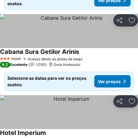
Ver preços
exatos.
Partilhar
Ad
Cabana Sura Getilor Arinis
Hotel
Acesso direto às pistas de esqui
3 Estrelas
9,2
Excelente
1.050
Gura Humorului
Selecione as datas para ver os preços
Ver preços
exatos.
Partilhar
Ad
Hotel Imperium