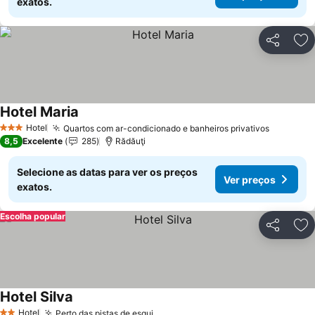
exatos.
Partilhar
Ad
Hotel Maria
Hotel
Quartos com ar-condicionado e banheiros privativos
3 Estrelas
8,5
Excelente
285
Rădăuţi
Selecione as datas para ver os preços
Ver preços
exatos.
Escolha popular
Partilhar
Ad
Hotel Silva
Hotel
Perto das pistas de esqui