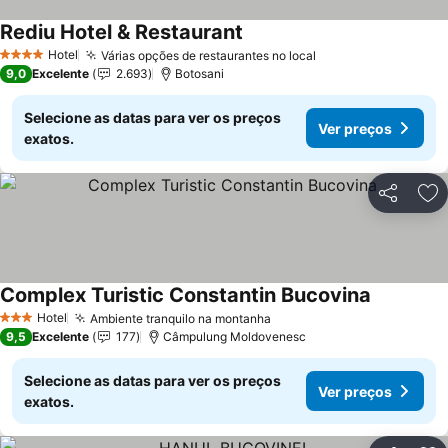
Rediu Hotel & Restaurant
Hotel
Várias opções de restaurantes no local
4 Estrelas
9,0
Excelente
2.693
Botosani
Selecione as datas para ver os preços
Ver preços
exatos.
Partilhar
Ad
Complex Turistic Constantin Bucovina
Hotel
Ambiente tranquilo na montanha
3 Estrelas
9,5
Excelente
177
Câmpulung Moldovenesc
Selecione as datas para ver os preços
Ver preços
exatos.