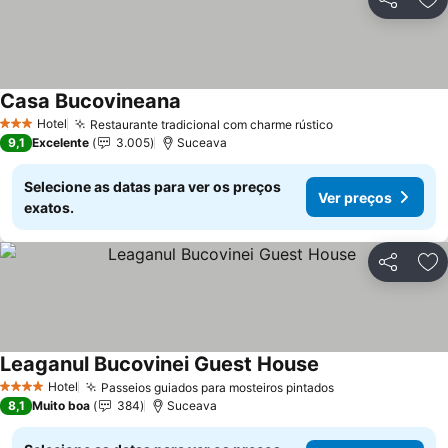
Partilhar
Ad
Casa Bucovineana
Hotel
Restaurante tradicional com charme rústico
3 Estrelas
9,1
Excelente
3.005
Suceava
Selecione as datas para ver os preços
Ver preços
exatos.
Partilhar
Ad
Leaganul Bucovinei Guest House
Hotel
Passeios guiados para mosteiros pintados
4 Estrelas
8,1
Muito boa
384
Suceava