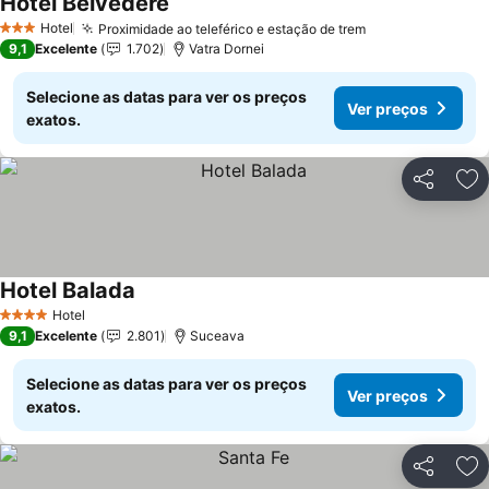
Hotel Belvedere
Hotel
Proximidade ao teleférico e estação de trem
3 Estrelas
9,1
Excelente
1.702
Vatra Dornei
Selecione as datas para ver os preços
Ver preços
exatos.
Partilhar
Ad
Hotel Balada
Hotel
4 Estrelas
9,1
Excelente
2.801
Suceava
Selecione as datas para ver os preços
Ver preços
exatos.
Partilhar
Ad