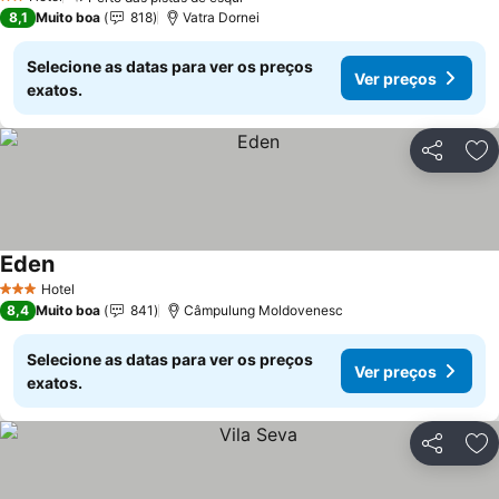
2 Estrelas
8,1
Muito boa
818
Vatra Dornei
Selecione as datas para ver os preços
Ver preços
exatos.
Partilhar
Ad
Eden
Hotel
3 Estrelas
8,4
Muito boa
841
Câmpulung Moldovenesc
Selecione as datas para ver os preços
Ver preços
exatos.
Partilhar
Ad