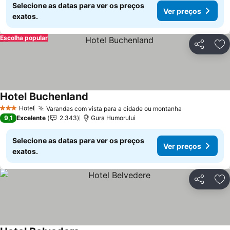
Selecione as datas para ver os preços
Ver preços
exatos.
Escolha popular
Partilhar
Ad
Hotel Buchenland
Hotel
Varandas com vista para a cidade ou montanha
3 Estrelas
9,1
Excelente
2.343
Gura Humorului
Selecione as datas para ver os preços
Ver preços
exatos.
Partilhar
Ad