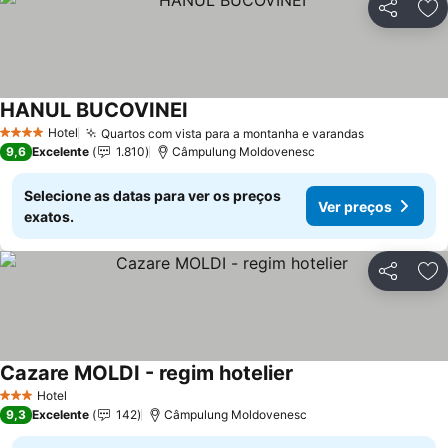
Partilhar
Ad
HANUL BUCOVINEI
Hotel
Quartos com vista para a montanha e varandas
4 Estrelas
9,6
Excelente
1.810
Câmpulung Moldovenesc
Selecione as datas para ver os preços
Ver preços
exatos.
Partilhar
Ad
Cazare MOLDI - regim hotelier
Hotel
3 Estrelas
9,3
Excelente
142
Câmpulung Moldovenesc