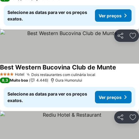
Selecione as datas para ver os preços
Ver preços
exatos.
Partilhar
Ad
Best Western Bucovina Club de Munte
Hotel
Dois restaurantes com culinária local
4 Estrelas
8,3
Muito boa
4.446
Gura Humorului
Selecione as datas para ver os preços
Ver preços
exatos.
Partilhar
Ad