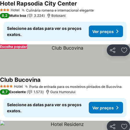
Hotel Rapsodia City Center
Hotel
Culinária romena e internacional elegante
3 Estrelas
8,2
Muito boa
3.224
Botosani
Selecione as datas para ver os preços
Ver preços
exatos.
Escolha popular
Partilhar
Ad
Club Bucovina
Hotel
Porta de entrada para os mosteiros pintados de Bucovina
4 Estrelas
8,7
Excelente
1.573
Gura Humorului
Selecione as datas para ver os preços
Ver preços
exatos.
Partilhar
Ad