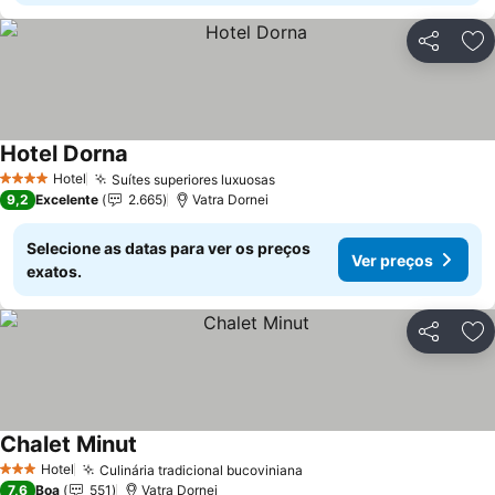
Partilhar
Ad
Hotel Dorna
Hotel
Suítes superiores luxuosas
4 Estrelas
9,2
Excelente
2.665
Vatra Dornei
Selecione as datas para ver os preços
Ver preços
exatos.
Partilhar
Ad
Chalet Minut
Hotel
Culinária tradicional bucoviniana
3 Estrelas
7,6
Boa
551
Vatra Dornei