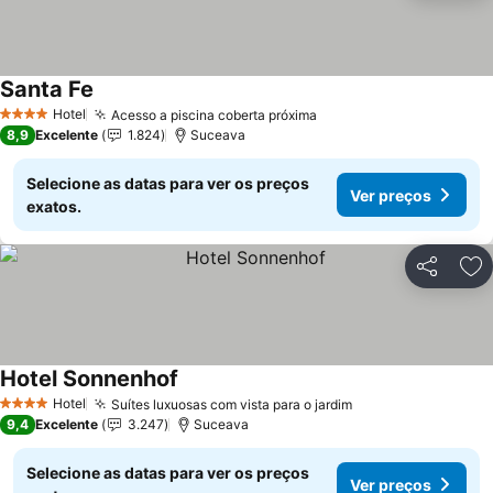
Santa Fe
Hotel
Acesso a piscina coberta próxima
4 Estrelas
8,9
Excelente
1.824
Suceava
Selecione as datas para ver os preços
Ver preços
exatos.
Partilhar
Ad
Hotel Sonnenhof
Hotel
Suítes luxuosas com vista para o jardim
4 Estrelas
9,4
Excelente
3.247
Suceava
Selecione as datas para ver os preços
Ver preços