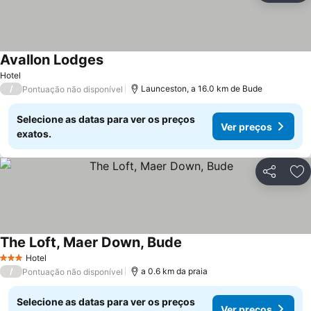
Avallon Lodges
Hotel
/
Launceston, a 16.0 km de Bude
Pontuação não disponível
Selecione as datas para ver os preços
Ver preços
exatos.
Partilhar
Ad
The Loft, Maer Down, Bude
Hotel
3 Estrelas
/
a 0.6 km da praia
Pontuação não disponível
Selecione as datas para ver os preços
Ver preços