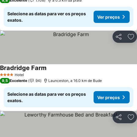
8,8
Excelente
1.108
a 0.5 km da praia
Selecione as datas para ver os preços
Ver preços
exatos.
Partilhar
Ad
Bradridge Farm
Hotel
4 Estrelas
9,5
Excelente
94
Launceston, a 16.0 km de Bude
Selecione as datas para ver os preços
Ver preços
exatos.
Partilhar
Ad