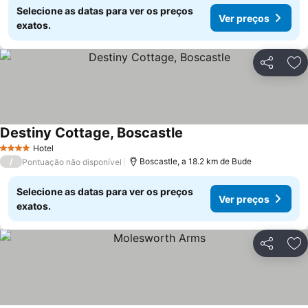
Selecione as datas para ver os preços
Ver preços
exatos.
Partilhar
Ad
Destiny Cottage, Boscastle
Hotel
4 Estrelas
/
Boscastle, a 18.2 km de Bude
Pontuação não disponível
Selecione as datas para ver os preços
Ver preços
exatos.
Partilhar
Ad