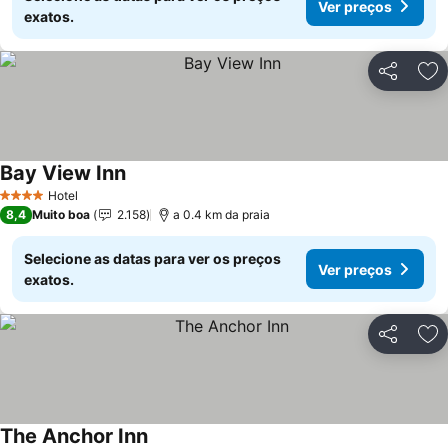
Ver preços
exatos.
Partilhar
Ad
Bay View Inn
Hotel
4 Estrelas
8,4
Muito boa
2.158
a 0.4 km da praia
Selecione as datas para ver os preços
Ver preços
exatos.
Partilhar
Ad
The Anchor Inn