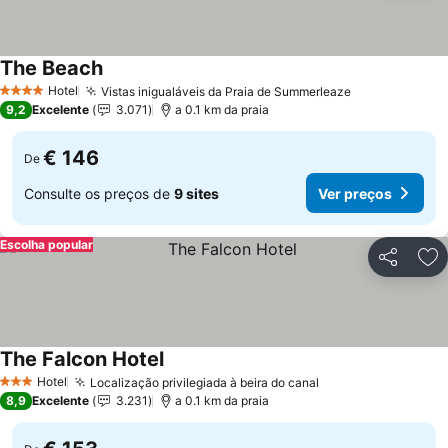
The Beach
Hotel
Vistas inigualáveis da Praia de Summerleaze
4 Estrelas
9,2
Excelente
3.071
a 0.1 km da praia
€ 146
De
Consulte os preços de
9 sites
Ver preços
Escolha popular
Partilhar
Ad
The Falcon Hotel
Hotel
Localização privilegiada à beira do canal
3 Estrelas
8,9
Excelente
3.231
a 0.1 km da praia