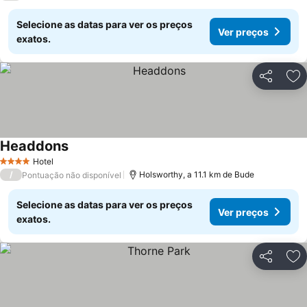
Selecione as datas para ver os preços
Ver preços
exatos.
Partilhar
Ad
Headdons
Hotel
4 Estrelas
/
Holsworthy, a 11.1 km de Bude
Pontuação não disponível
Selecione as datas para ver os preços
Ver preços
exatos.
Partilhar
Ad