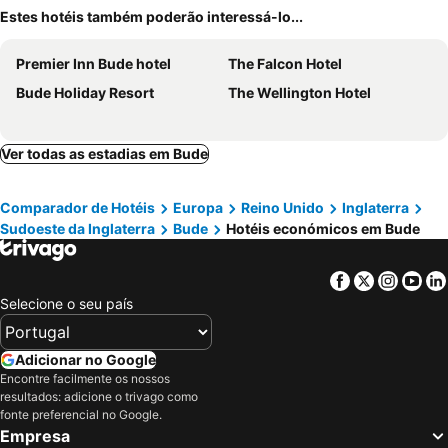
Estes hotéis também poderão interessá-lo...
Premier Inn Bude hotel
The Falcon Hotel
Bude Holiday Resort
The Wellington Hotel
Ver todas as estadias em Bude
Comparador de Hotéis
Europa
Reino Unido
Inglaterra
Sudoeste da Inglaterra
Bude
Hotéis económicos em Bude
Facebook
Twitter
Insta
Yo
Selecione o seu país
Adicionar no Google
Encontre facilmente os nossos
resultados: adicione o trivago como
fonte preferencial no Google.
Empresa