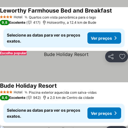
Leworthy Farmhouse Bed and Breakfast
Hotel
Quartos com vista panorâmica para o lago
4 Estrelas
9,8
Excelente
417
Holsworthy, a 12.4 km de Bude
Selecione as datas para ver os preços
Ver preços
exatos.
Escolha popular
Partilhar
Ad
Bude Holiday Resort
Hotel
Piscina exterior aquecida com salva-vidas
4 Estrelas
8,6
Excelente
942
a 2.0 km de Centro da cidade
Selecione as datas para ver os preços
Ver preços
exatos.