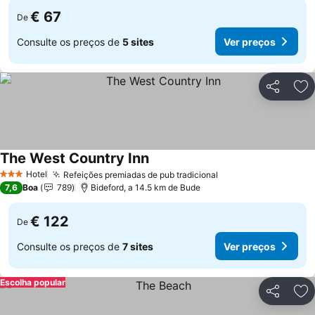
€ 67
De
Consulte os preços de
5 sites
Ver preços
Partilhar
Ad
The West Country Inn
Hotel
Refeições premiadas de pub tradicional
3 Estrelas
7,6
Boa
789
Bideford, a 14.5 km de Bude
€ 122
De
Consulte os preços de
7 sites
Ver preços
Escolha popular
Partilhar
Ad