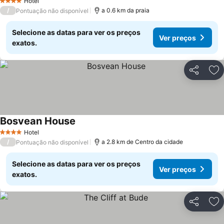
Hotel
4 Estrelas
/
a 0.6 km da praia
Pontuação não disponível
Selecione as datas para ver os preços
Ver preços
exatos.
Partilhar
Ad
Bosvean House
Hotel
4 Estrelas
/
a 2.8 km de Centro da cidade
Pontuação não disponível
Selecione as datas para ver os preços
Ver preços
exatos.
Partilhar
Ad