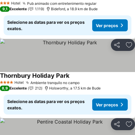
Hotel
Pub animado com entretenimento regular
3 Estrelas
9,1
Excelente
1.119
Bideford, a 18.9 km de Bude
Selecione as datas para ver os preços
Ver preços
exatos.
Partilhar
Ad
Thornbury Holiday Park
Hotel
Ambiente tranquilo no campo
4 Estrelas
8,9
Excelente
212
Holsworthy, a 17.5 km de Bude
Selecione as datas para ver os preços
Ver preços
exatos.
Partilhar
Ad