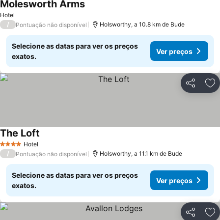
Molesworth Arms
Hotel
/
Holsworthy, a 10.8 km de Bude
Pontuação não disponível
Selecione as datas para ver os preços
Ver preços
exatos.
Partilhar
Ad
The Loft
Hotel
4 Estrelas
/
Holsworthy, a 11.1 km de Bude
Pontuação não disponível
Selecione as datas para ver os preços
Ver preços
exatos.
Partilhar
Ad