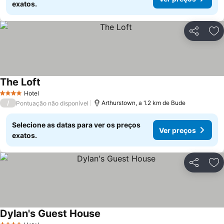
exatos.
Partilhar
Ad
The Loft
Hotel
4 Estrelas
/
Arthurstown, a 1.2 km de Bude
Pontuação não disponível
Selecione as datas para ver os preços
Ver preços
exatos.
Partilhar
Ad
Dylan's Guest House