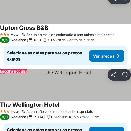
Partilhar
Ad
Upton Cross B&B
Hotel
Aceita animais de estimação e tem animais residentes
3 Estrelas
8,6
Excelente
671
a 1.5 km de Centro da cidade
Selecione as datas para ver os preços
Ver preços
exatos.
Escolha popular
Partilhar
Ad
The Wellington Hotel
Hotel
Aceita cães com comodidades especiais
3 Estrelas
9,0
Excelente
2.994
Boscastle, a 18.5 km de Bude
Selecione as datas para ver os preços