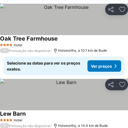
Partilhar
Ad
Oak Tree Farmhouse
Hotel
4 Estrelas
/
Holsworthy, a 10.1 km de Bude
Pontuação não disponível
Selecione as datas para ver os preços
Ver preços
exatos.
Partilhar
Ad
Lew Barn
Hotel
4 Estrelas
/
Holsworthy, a 14.4 km de Bude
Pontuação não disponível