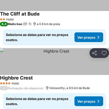
The Cliff at Bude
Hotel
2 Estrelas
8,4
Muito boa
7
a 0.6 km da praia
Selecione as datas para ver os preços
Ver preços
exatos.
Partilhar
Ad
Highbre Crest
Hotel
4 Estrelas
/
Holsworthy, a 9.5 km de Bude
Pontuação não disponível
Selecione as datas para ver os preços
Ver preços
exatos.