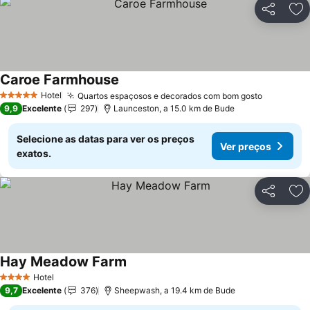
Partilhar
Ad
Caroe Farmhouse
Hotel
Quartos espaçosos e decorados com bom gosto
5 Estrelas
9,9
Excelente
297
Launceston, a 15.0 km de Bude
Selecione as datas para ver os preços
Ver preços
exatos.
Partilhar
Ad
Hay Meadow Farm
Hotel
4 Estrelas
9,7
Excelente
376
Sheepwash, a 19.4 km de Bude