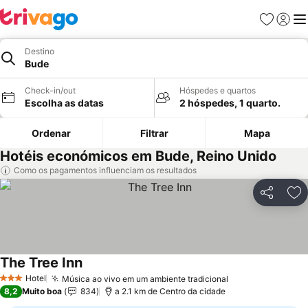
Favoritos
Iniciar
Me
Destino
Bude
Check-in/out
Hóspedes e quartos
Escolha as datas
2 hóspedes, 1 quarto.
Ordenar
Filtrar
Mapa
Hotéis económicos em Bude, Reino Unido
Como os pagamentos influenciam os resultados
Partilhar
Ad
The Tree Inn
Hotel
Música ao vivo em um ambiente tradicional
3 Estrelas
8,2
Muito boa
834
a 2.1 km de Centro da cidade