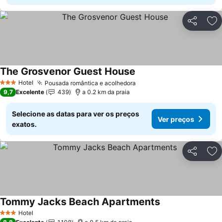
Partilhar
Ad
The Grosvenor Guest House
Hotel
Pousada romântica e acolhedora
3 Estrelas
9,7
Excelente
439
a 0.2 km da praia
Selecione as datas para ver os preços
Ver preços
exatos.
Partilhar
Ad
Tommy Jacks Beach Apartments
Hotel
3 Estrelas