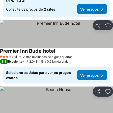
€ 153
De
Consulte os preços de
2 sites
Ver preços
Partilhar
Ad
Premier Inn Bude hotel
Hotel
Vistas ribeirinhas de alguns quartos
3 Estrelas
8,8
Excelente
2.048
a 0.5 km da praia
Selecione as datas para ver os preços
Ver preços
exatos.
Partilhar
Ad