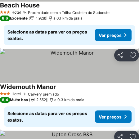
Beach House
Hotel
Proximidade com a Trilha Costeira do Sudoeste
3 Estrelas
8,6
Excelente
1.928
a 0.1 km da praia
Selecione as datas para ver os preços
Ver preços
exatos.
Partilhar
Ad
Widemouth Manor
Hotel
Carvery premiado
3 Estrelas
8,4
Muito boa
2.552
a 0.3 km da praia
Selecione as datas para ver os preços
Ver preços
exatos.