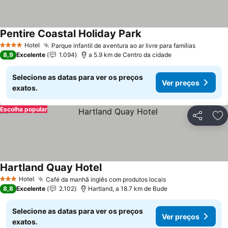
Pentire Coastal Holiday Park
Hotel
Parque infantil de aventura ao ar livre para famílias
4 Estrelas
8,9
Excelente
1.094
a 5.9 km de Centro da cidade
Selecione as datas para ver os preços
Ver preços
exatos.
Escolha popular
Partilhar
Ad
Hartland Quay Hotel
Hotel
Café da manhã inglês com produtos locais
3 Estrelas
8,8
Excelente
2.102
Hartland, a 18.7 km de Bude
Selecione as datas para ver os preços
Ver preços
exatos.