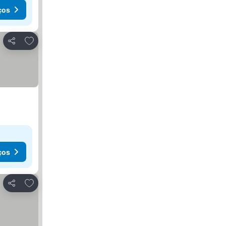
ços
Adicionar aos favoritos
Partilhar
ços
Adicionar aos favoritos
Partilhar