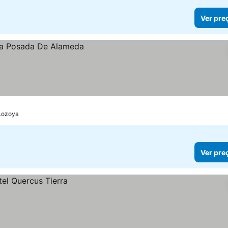
Ver pre
 Lozoya
Ver pre