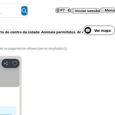
PT · €
Menu
Iniciar sessão
.
Ver mapa
rto do centro da cidade
Animais permitidos
Ar condicionado
Apa
o os pagamentos influenciam os resultados
Adicionar aos favoritos
Partilhar