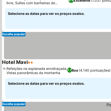
Excelente
(1.037 pont
8,6
livre, Suítes com banheiras de
hidromassagem
Selecione as datas para ver os preços exatos.
Escolha popular
Hotel Mavi
2 Estrelas
Refeições na esplanada envidraçada,
Boa
(4.140 pontuações)
7,7
Vistas panorâmicas da montanha
Selecione as datas para ver os preços exatos.
Escolha popular