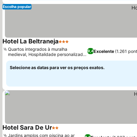
Escolha popular
Hotel La Beltraneja
3 Estrelas
Quartos integrados à muralha
Excelente
(1.261 pon
9,4
medieval, Hospitalidade personalizada
do proprietário
Selecione as datas para ver os preços exatos.
Hotel Sara De Ur
2 Estrelas
Jardins amplos com piscina ao ar