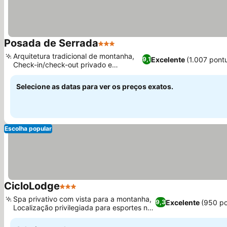
Posada de Serrada
3 Estrelas
Arquitetura tradicional de montanha,
Excelente
(1.007 pont
9,1
Check-in/check-out privado e
personalizado
Selecione as datas para ver os preços exatos.
Escolha popular
CicloLodge
3 Estrelas
Spa privativo com vista para a montanha,
Excelente
(950 p
9,3
Localização privilegiada para esportes na
natureza