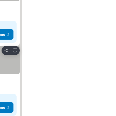
ços
Adicionar aos favoritos
Partilhar
ços