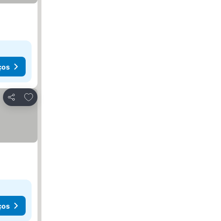
ços
Adicionar aos favoritos
Partilhar
ços