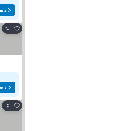
ços
Adicionar aos favoritos
Partilhar
ços
Adicionar aos favoritos
Partilhar