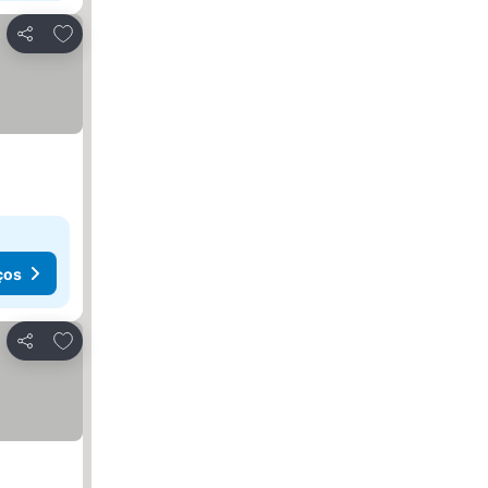
Adicionar aos favoritos
Partilhar
ços
Adicionar aos favoritos
Partilhar