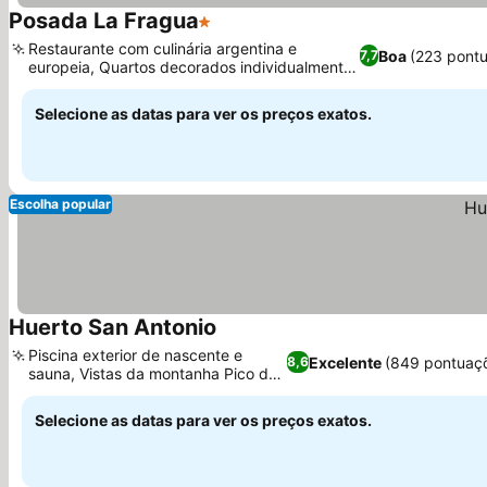
Posada La Fragua
1 Estrelas
Restaurante com culinária argentina e
Boa
(223 pont
7,7
europeia, Quartos decorados individualmente
com lareiras
Selecione as datas para ver os preços exatos.
Escolha popular
Huerto San Antonio
Piscina exterior de nascente e
Excelente
(849 pontuaç
8,6
sauna, Vistas da montanha Pico de
la Miel
Selecione as datas para ver os preços exatos.