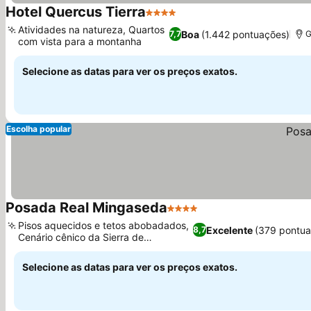
Hotel Quercus Tierra
4 Estrelas
Atividades na natureza, Quartos
Boa
(1.442 pontuações)
7,7
G
com vista para a montanha
Selecione as datas para ver os preços exatos.
Escolha popular
Posada Real Mingaseda
4 Estrelas
Pisos aquecidos e tetos abobadados,
Excelente
(379 pontua
8,7
Cenário cênico da Sierra de
Guadarrama
Selecione as datas para ver os preços exatos.