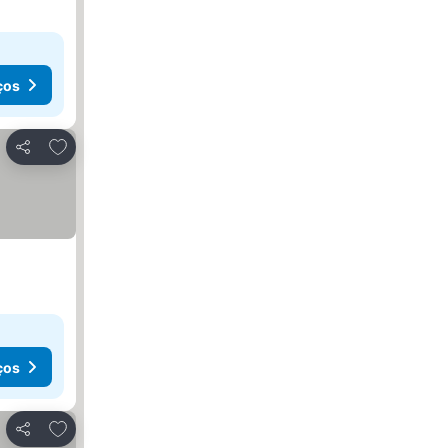
ços
Adicionar aos favoritos
Partilhar
ços
Adicionar aos favoritos
Partilhar