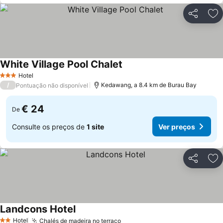
Partilhar
Ad
White Village Pool Chalet
Ver preços
Hotel
3 Estrelas
/
Kedawang, a 8.4 km de Burau Bay
Pontuação não disponível
€ 24
De
Consulte os preços de
1 site
Ver preços
Partilhar
Ad
Landcons Hotel
Ver preços
Hotel
Chalés de madeira no terraço
Ver preços