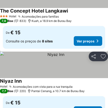
The Concept Hotel Langkawi
Ver preços
Hotel
Acomodações para famílias
Ver preços
3 Estrelas
7,8
Boa
833
Kuah, a 18.9 km de Burau Bay
€ 15
De
Consulte os preços de
8 sites
Ver preços
Partilhar
Ad
Niyaz Inn
Ver preços
Hotel
Acomodações com vista para a rua tranquila
Ver preços
7,7
Boa
220
Pantai Cenang, a 10.7 km de Burau Bay
€ 15
De