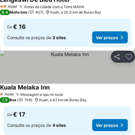
Ver preços
Hotel
Vistas da cidade com a Torre MAHA
Ver preços
2 Estrelas
8,4
Muito boa
407
Kuah, a 20.0 km de Burau Bay
€ 16
De
Consulte os preços de
3 sites
Ver preços
Partilhar
Ad
Kuala Melaka Inn
Ver preços
Hotel
Massagem e spa no local
Ver preços
1 Estrelas
7,5
Boa
706
Kuah, a 6.1 km de Burau Bay
€ 17
De
Consulte os preços de
4 sites
Ver preços