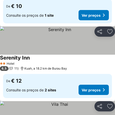
€ 10
De
Consulte os preços de
1 site
Ver preços
Partilhar
Ad
Serenity Inn
Ver preços
Hotel
2 Estrelas
6,5
11
Kuah, a 18.2 km de Burau Bay
€ 12
De
Consulte os preços de
2 sites
Ver preços
Partilhar
Ad