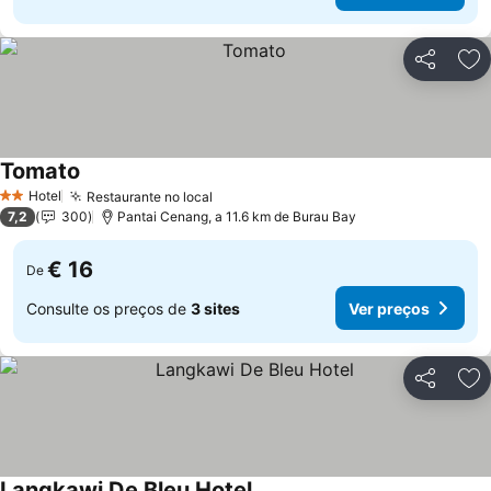
Partilhar
Ad
Tomato
Ver preços
Hotel
Restaurante no local
Ver preços
2 Estrelas
7,2
300
Pantai Cenang, a 11.6 km de Burau Bay
€ 16
De
Consulte os preços de
3 sites
Ver preços
Partilhar
Ad
Langkawi De Bleu Hotel