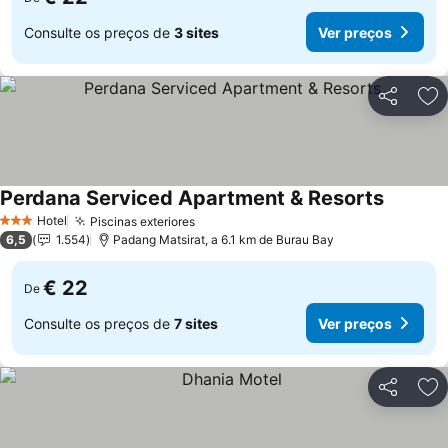
Consulte os preços de
3 sites
Ver preços
Partilhar
Ad
Perdana Serviced Apartment & Resorts
Ver pre
Hotel
Piscinas exteriores
Ver preços
3 Estrelas
6,5
1.554
Padang Matsirat, a 6.1 km de Burau Bay
€ 22
De
Consulte os preços de
7 sites
Ver preços
Partilhar
Ad