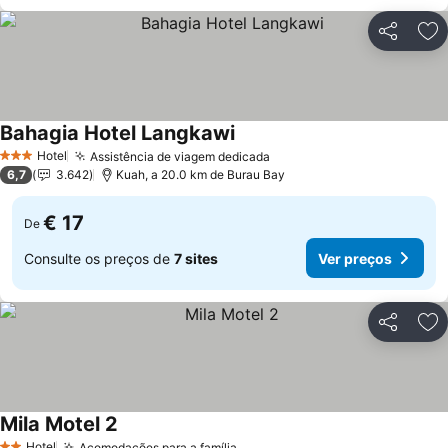
Partilhar
Ad
Bahagia Hotel Langkawi
Ver preços
Hotel
Assistência de viagem dedicada
Ver preços
3 Estrelas
6,7
3.642
Kuah, a 20.0 km de Burau Bay
€ 17
De
Consulte os preços de
7 sites
Ver preços
Partilhar
Ad
Mila Motel 2
Ver preços
Hotel
Acomodações para a família