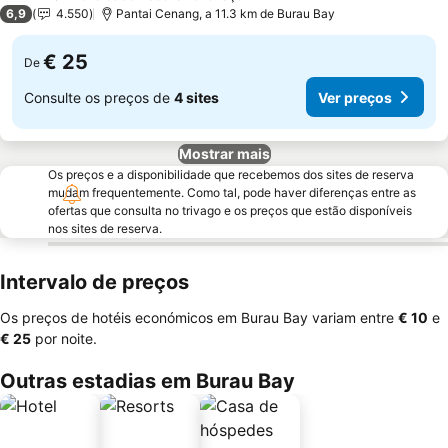
2 Estrelas
6,9
4.550
Pantai Cenang, a 11.3 km de Burau Bay
€ 25
De
Consulte os preços de
4 sites
Ver preços
Mostrar mais
Os preços e a disponibilidade que recebemos dos sites de reserva
mudam frequentemente. Como tal, pode haver diferenças entre as
ofertas que consulta no trivago e os preços que estão disponíveis
nos sites de reserva.
Intervalo de preços
Os preços de hotéis económicos em Burau Bay variam entre
‎€ 10
e
‎€ 25
por noite.
Outras estadias em Burau Bay