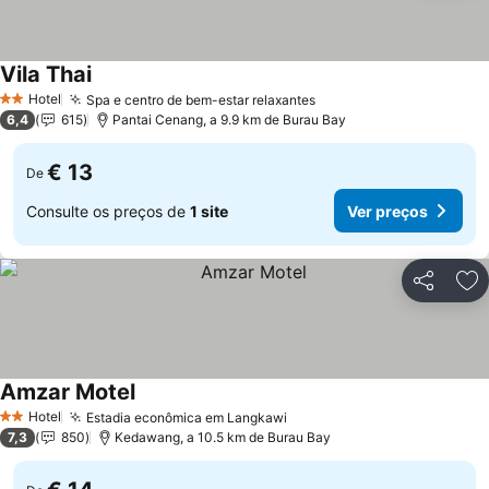
Vila Thai
Ver preços
Hotel
Spa e centro de bem-estar relaxantes
Ver preços
2 Estrelas
6,4
615
Pantai Cenang, a 9.9 km de Burau Bay
€ 13
De
Consulte os preços de
1 site
Ver preços
Partilhar
Ad
Amzar Motel
Ver preços
Hotel
Estadia econômica em Langkawi
Ver preços
2 Estrelas
7,3
850
Kedawang, a 10.5 km de Burau Bay