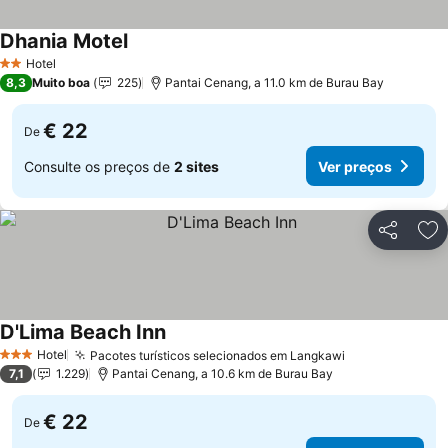
Dhania Motel
Ver preços
Hotel
2 Estrelas
8,3
Muito boa
225
Pantai Cenang, a 11.0 km de Burau Bay
€ 22
De
Consulte os preços de
2 sites
Ver preços
Partilhar
Ad
D'Lima Beach Inn
Ver preços
Hotel
Pacotes turísticos selecionados em Langkawi
Ver preços
3 Estrelas
7,1
1.229
Pantai Cenang, a 10.6 km de Burau Bay
€ 22
De