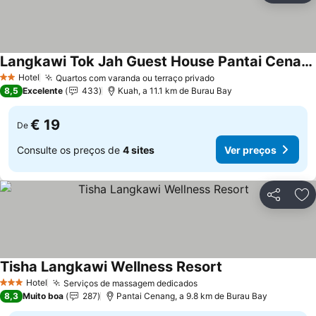
Langkawi Tok Jah Guest House Pantai Cenang
Ver preços
Hotel
Quartos com varanda ou terraço privado
Ver preços
2 Estrelas
8,5
Excelente
433
Kuah, a 11.1 km de Burau Bay
€ 19
De
Consulte os preços de
4 sites
Ver preços
Partilhar
Ad
Tisha Langkawi Wellness Resort
Ver preços
Hotel
Serviços de massagem dedicados
Ver preços
3 Estrelas
8,3
Muito boa
287
Pantai Cenang, a 9.8 km de Burau Bay