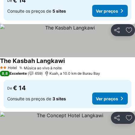
€ 14
De
Consulte os preços de
5 sites
Ver preços
Partilhar
Ad
The Kasbah Langkawi
Ver preços
Hotel
Música ao vivo à noite
Ver preços
2 Estrelas
8,8
Excelente
659
Kuah, a 10.0 km de Burau Bay
€ 14
De
Consulte os preços de
3 sites
Ver preços
Partilhar
Ad