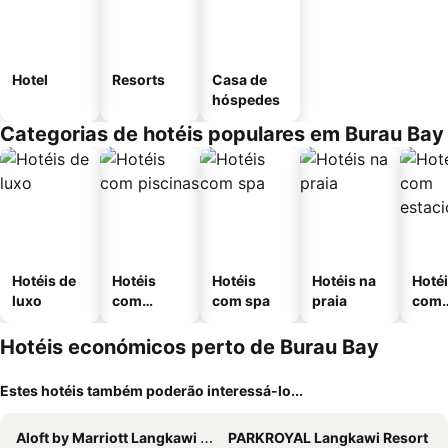
Hotel
Resorts
Casa de
hóspedes
Categorias de hotéis populares em Burau Bay
Hotéis de
Hotéis
Hotéis
Hotéis na
Hoté
luxo
com
com spa
praia
com
piscinas
esta
ment
Hotéis económicos perto de Burau Bay
Estes hotéis também poderão interessá-lo...
Aloft by Marriott Langkawi Pantai Tengah
PARKROYAL Langkawi Resort