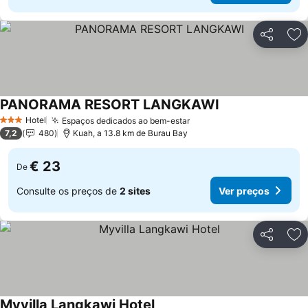
Partilhar
Ad
PANORAMA RESORT LANGKAWI
Ver preços
Hotel
Espaços dedicados ao bem-estar
Ver preços
3 Estrelas
7,2
480
Kuah, a 13.8 km de Burau Bay
€ 23
De
Consulte os preços de
2 sites
Ver preços
Partilhar
Ad
Myvilla Langkawi Hotel