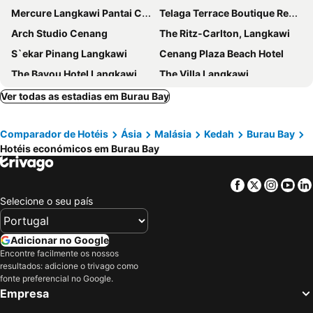
Mercure Langkawi Pantai Cenang
Telaga Terrace Boutique Resort
Arch Studio Cenang
The Ritz-Carlton, Langkawi
S`ekar Pinang Langkawi
Cenang Plaza Beach Hotel
The Bayou Hotel Langkawi
The Villa Langkawi
Lot 33 Boutique Hotel
Langkawi Lagoon Beach Resort
Ver todas as estadias em Burau Bay
Padimas Villa @Datai Valley
Hotel Adya Express Chenang
Comparador de Hotéis
Ásia
Malásia
Kedah
Burau Bay
Nadias Hotel Cenang Langkawi
OYO 43986 Tok Jah Guest House
Hotéis económicos em Burau Bay
Hilton Burau Bay Langkawi Resort
Bon Ton Antique Wooden Villas
Tisha Langkawi Wellness Resort
Sandy Garden Resort Langkawi
Facebook
Twitter
Insta
Yo
Langkapuri Resort Langkawi
Villa Paddy
Selecione o seu país
The Andaman, a Luxury Collection Resort, Langkawi
The Smith House
Century Langkasuka Resort
The Coconut Beach Villa Langkawi
Adicionar no Google
Encontre facilmente os nossos
Vila Thai
Casa del Mar Langkawi
resultados: adicione o trivago como
The Kasbah Langkawi
Collection O Langkawi Near Pantai Cenang formerly Tokman Inn
fonte preferencial no Google.
Empresa
D'Lima Beach Inn
The Atlantic Langkawi