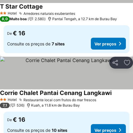
T Star Cottage
Ver preços
Hotel
Arredores naturais exuberantes
Ver preços
2 Estrelas
8,0
Muito boa
2.580
Pantai Tengah, a 12.7 km de Burau Bay
€ 16
De
Consulte os preços de
7 sites
Ver preços
Partilhar
Ad
Corrie Chalet Pantai Cenang Langkawi
Ver preç
Hotel
Restaurante local com frutos do mar frescos
Ver preços
2 Estrelas
7,1
536
Kuah, a 11.8 km de Burau Bay
€ 16
De
Consulte os preços de
10 sites
Ver preços