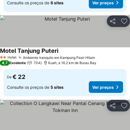
Consulte os preços de
6 sites
Ver preços
Partilhar
Ad
Motel Tanjung Puteri
Ver preços
Hotel
Ambiente tranquilo em Kampung Pasir Hitam
Ver preços
2 Estrelas
8,7
Excelente
704
Kuah, a 16.2 km de Burau Bay
€ 22
De
Consulte os preços de
5 sites
Ver preços
Partilhar
Ad