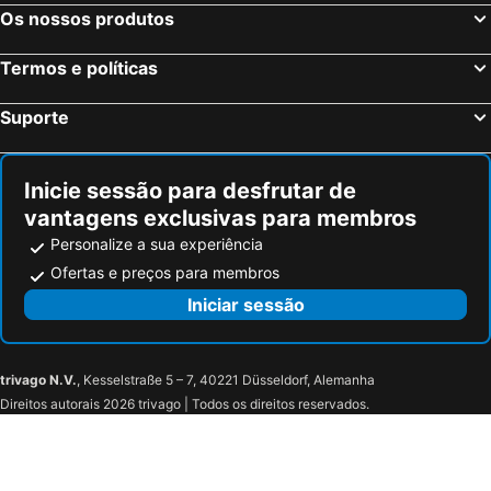
Golden Chenang Village
Oyo 91012 Cenang Motel
Os nossos produtos
Found Mansion Langkawi
Favehotel Cenang Beach Langkawi
Termos e políticas
Tropical Resort Langkawi
Motel Tanjung Puteri
De Langkawi Resort And Convention Centre
Hotel Grand Continental Langkawi
Suporte
Inicie sessão para desfrutar de
vantagens exclusivas para membros
Personalize a sua experiência
Ofertas e preços para membros
Iniciar sessão
trivago N.V.
, Kesselstraße 5 – 7, 40221 Düsseldorf, Alemanha
Direitos autorais 2026 trivago | Todos os direitos reservados.