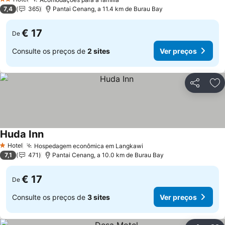
Ver preços
2 Estrelas
7,4
365
Pantai Cenang, a 11.4 km de Burau Bay
€ 17
De
Consulte os preços de
2 sites
Ver preços
Partilhar
Ad
Huda Inn
Ver preços
Hotel
Hospedagem econômica em Langkawi
Ver preços
1 Estrelas
7,1
471
Pantai Cenang, a 10.0 km de Burau Bay
€ 17
De
Consulte os preços de
3 sites
Ver preços