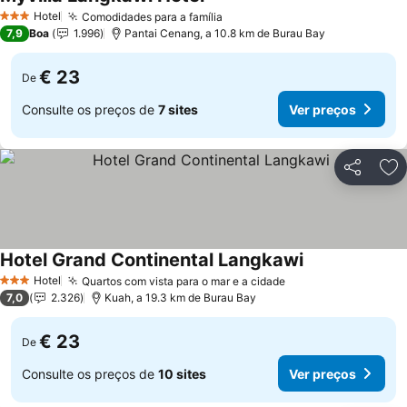
Ver preços
Hotel
Comodidades para a família
Ver preços
3 Estrelas
7,9
Boa
1.996
Pantai Cenang, a 10.8 km de Burau Bay
€ 23
De
Consulte os preços de
7 sites
Ver preços
Partilhar
Ad
Hotel Grand Continental Langkawi
Ver preços
Hotel
Quartos com vista para o mar e a cidade
Ver preços
3 Estrelas
7,0
2.326
Kuah, a 19.3 km de Burau Bay
€ 23
De
Consulte os preços de
10 sites
Ver preços