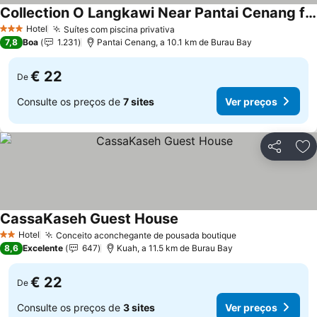
Collection O Langkawi Near Pantai Cenang formerly Tokman Inn
Ver preços
Hotel
Suítes com piscina privativa
Ver preços
3 Estrelas
7,8
Boa
1.231
Pantai Cenang, a 10.1 km de Burau Bay
€ 22
De
Consulte os preços de
7 sites
Ver preços
Partilhar
Ad
CassaKaseh Guest House
Ver preços
Hotel
Conceito aconchegante de pousada boutique
Ver preços
2 Estrelas
8,6
Excelente
647
Kuah, a 11.5 km de Burau Bay
€ 22
De
Consulte os preços de
3 sites
Ver preços