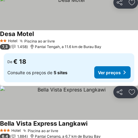
Partilhar
Ad
Desa Motel
Ver preços
Hotel
Piscina ao ar livre
Ver preços
2 Estrelas
7,3
1.458
Pantai Tengah, a 11.6 km de Burau Bay
€ 18
De
Consulte os preços de
5 sites
Ver preços
Partilhar
Ad
Bella Vista Express Langkawi
Ver preços
Hotel
Piscina ao ar livre
Ver preços
3 Estrelas
6,4
1.884
Pantai Cenang, a 6.7 km de Burau Bay