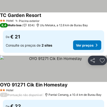
TC Garden Resort
Ver preços
Hotel
Piscina exterior
Ver preços
2 Estrelas
8,4
Muito boa
834
Ulu Melaka, a 12.6 km de Burau Bay
€ 21
De
Consulte os preços de
2 sites
Ver preços
Partilhar
Ad
OYO 91271 Cik Ein Homestay
Ver preços
Hotel
2 Estrelas
/
Pantai Cenang, a 10.4 km de Burau Bay
Pontuação não disponível
€ 22
De