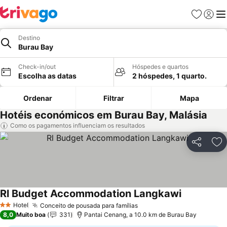
Favoritos
Iniciar
Me
Destino
Burau Bay
Check-in/out
Hóspedes e quartos
Escolha as datas
2 hóspedes, 1 quarto.
Ordenar
Filtrar
Mapa
Hotéis económicos em Burau Bay, Malásia
Como os pagamentos influenciam os resultados
Partilhar
Ad
Rl Budget Accommodation Langkawi
Ver preços
Hotel
Conceito de pousada para famílias
Ver preços
2 Estrelas
8,0
Muito boa
331
Pantai Cenang, a 10.0 km de Burau Bay