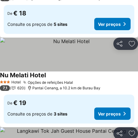
€ 18
De
Consulte os preços de
5 sites
Ver preços
Partilhar
Ad
Nu Melati Hotel
Ver preços
Hotel
Opções de refeições Halal
Ver preços
3 Estrelas
7,1
620
Pantai Cenang, a 10.2 km de Burau Bay
€ 19
De
Consulte os preços de
3 sites
Ver preços
Partilhar
Ad