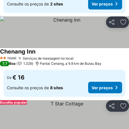
Consulte os preços de
2 sites
Ver preços
Partilhar
Ad
Chenang Inn
Ver preços
Hotel
Serviços de massagem no local
Ver preços
2 Estrelas
7,7
Boa
1.326
Pantai Cenang, a 9.9 km de Burau Bay
€ 16
De
Consulte os preços de
8 sites
Ver preços
Escolha popular
Partilhar
Ad