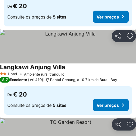
€ 20
De
Consulte os preços de
5 sites
Ver preços
Partilhar
Ad
Langkawi Anjung Villa
Ver preços
Hotel
Ambiente rural tranquilo
Ver preços
2 Estrelas
8,7
Excelente
410
Pantai Cenang, a 10.7 km de Burau Bay
€ 20
De
Consulte os preços de
5 sites
Ver preços
Partilhar
Ad