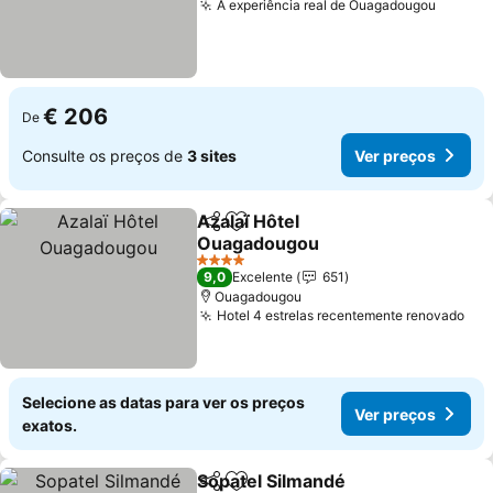
A experiência real de Ouagadougou
Ver pr
€ 206
De
Consulte os preços de
3 sites
Ver preços
Azalaï Hôtel
Partilhar
Adicionar aos favoritos
Ouagadougou
Ver preços
4 Estrelas
9,0
Excelente
651
Ouagadougou
Hotel 4 estrelas recentemente renovado
Ver
Selecione as datas para ver os preços
Ver preços
exatos.
Sopatel Silmandé
Partilhar
Adicionar aos favoritos