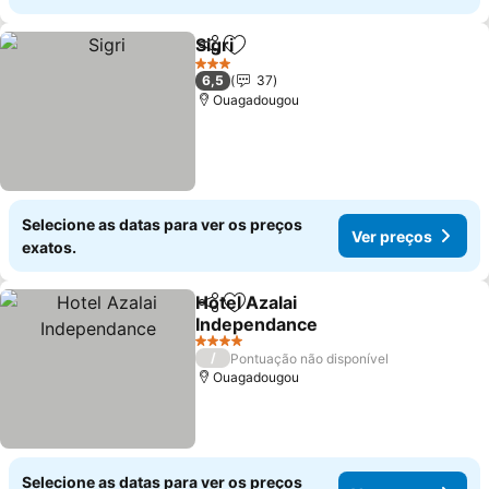
Sigri
Partilhar
Adicionar aos favoritos
Ver preços
3 Estrelas
6,5
37
Ouagadougou
Selecione as datas para ver os preços
Ver preços
exatos.
Hotel Azalai
Partilhar
Adicionar aos favoritos
Independance
Ver preços
4 Estrelas
/
Pontuação não disponível
Ouagadougou
Selecione as datas para ver os preços