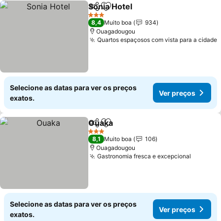
Sonia Hotel
Partilhar
Adicionar aos favoritos
Ver preços
3 Estrelas
8,4
Muito boa
934
Ouagadougou
Quartos espaçosos com vista para a cidade
V
Selecione as datas para ver os preços
Ver preços
exatos.
Ouaka
Partilhar
Adicionar aos favoritos
Ver preços
3 Estrelas
8,1
Muito boa
106
Ouagadougou
Gastronomia fresca e excepcional
Ver pre
Selecione as datas para ver os preços
Ver preços
exatos.