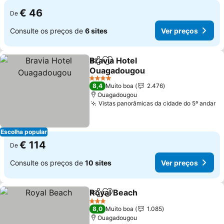
€ 46
De
Consulte os preços de
6 sites
Ver preços
Bravia Hotel
Partilhar
Adicionar aos favoritos
Ouagadougou
Ver preços
4 Estrelas
8,4
Muito boa
2.476
Ouagadougou
Vistas panorâmicas da cidade do 5º andar
Ve
Escolha popular
€ 114
De
Consulte os preços de
10 sites
Ver preços
Royal Beach
Partilhar
Adicionar aos favoritos
Ver preços
3 Estrelas
8,0
Muito boa
1.085
Ouagadougou