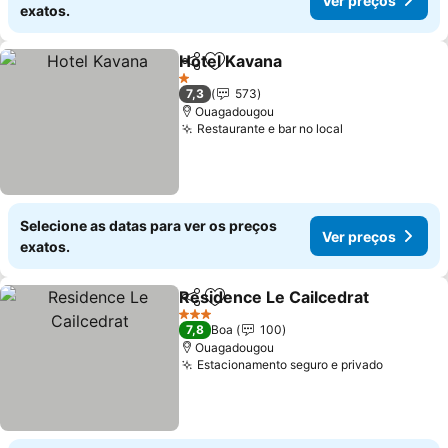
Ver preços
exatos.
Hotel Kavana
Partilhar
Adicionar aos favoritos
Ver preços
1 Estrelas
7,3
573
Ouagadougou
Restaurante e bar no local
Ver preços
Selecione as datas para ver os preços
Ver preços
exatos.
Residence Le Cailcedrat
Partilhar
Adicionar aos favoritos
V
3 Estrelas
7,8
Boa
100
Ouagadougou
Estacionamento seguro e privado
Ver preç