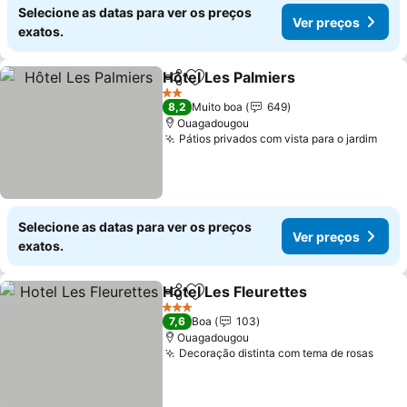
Selecione as datas para ver os preços
Ver preços
exatos.
Hôtel Les Palmiers
Partilhar
Adicionar aos favoritos
Ver pre
2 Estrelas
8,2
Muito boa
649
Ouagadougou
Pátios privados com vista para o jardim
Ver 
Selecione as datas para ver os preços
Ver preços
exatos.
Hotel Les Fleurettes
Partilhar
Adicionar aos favoritos
Ver p
3 Estrelas
7,6
Boa
103
Ouagadougou
Decoração distinta com tema de rosas
Ver 