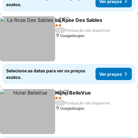
Ver preços
exatos.
La Rose Des Sables
Partilhar
Adicionar aos favoritos
Ver pr
2 Estrelas
/
Pontuação não disponível
Ouagadougou
Selecione as datas para ver os preços
Ver preços
exatos.
Hotel BelleVue
Partilhar
Adicionar aos favoritos
Ver preços
2 Estrelas
/
Pontuação não disponível
Ouagadougou