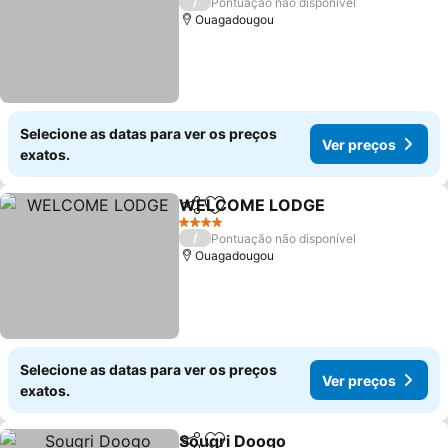
/
Pontuação não disponível
Ouagadougou
Selecione as datas para ver os preços
Ver preços
exatos.
WELCOME LODGE
Partilhar
Adicionar aos favoritos
Ver pre
4 Estrelas
/
Pontuação não disponível
Ouagadougou
Selecione as datas para ver os preços
Ver preços
exatos.
Sougri Doogo