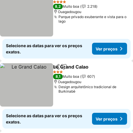
Ver preç
4 Estrelas
8,2
Muito boa
2.218
Ouagadougou
Parque privado exuberante e vista para o
lago
Selecione as datas para ver os preços
Ver preços
exatos.
Le Grand Calao
Partilhar
Adicionar aos favoritos
Ver preços
3 Estrelas
8,1
Muito boa
607
Ouagadougou
Design arquitetônico tradicional de
Burkinabè
Selecione as datas para ver os preços
Ver preços
exatos.