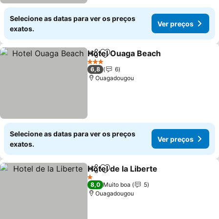
Selecione as datas para ver os preços
Ver preços
exatos.
Hotel Ouaga Beach
Partilhar
Adicionar aos favoritos
Ver pr
3 Estrelas
6,8
6
Ouagadougou
Selecione as datas para ver os preços
Ver preços
exatos.
Hotel de la Liberte
Partilhar
Adicionar aos favoritos
Ver pre
1 Estrelas
8,0
Muito boa
5
Ouagadougou