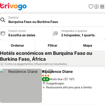
Favoritos
Iniciar
Me
Destino
Burquina Faso ou Burkina Faso
Check-in/out
Hóspedes e quartos
Escolha as datas
2 hóspedes, 1 quarto.
Ordenar
Filtrar
Mapa
Hotéis económicos em Burquina Faso ou
Burkina Faso, África
Como os pagamentos influenciam os resultados
Residence Diane
Partilhar
Adicionar aos favoritos
Ver preço
3 Estrelas
8,0
Muito boa
197
Ouagadougou
Restaurante africano para a família
Ver pr