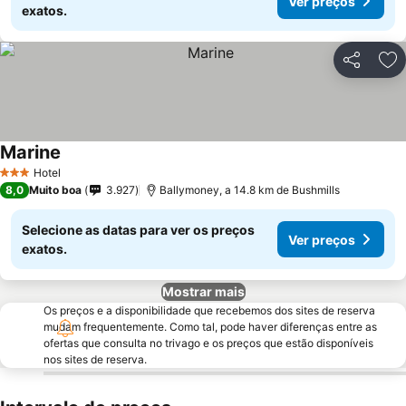
Ver preços
exatos.
Partilhar
Ad
Marine
Ver preços
Hotel
3 Estrelas
8,0
Muito boa
3.927
Ballymoney, a 14.8 km de Bushmills
Selecione as datas para ver os preços
Ver preços
exatos.
Mostrar mais
Os preços e a disponibilidade que recebemos dos sites de reserva
mudam frequentemente. Como tal, pode haver diferenças entre as
ofertas que consulta no trivago e os preços que estão disponíveis
nos sites de reserva.