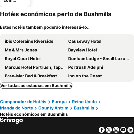
com
estaciona
mento
Hotéis económicos perto de Bushmills
Estes hotéis também poderão interessá-lo...
ibis Coleraine Riverside
Causeway Hotel
Me & Mrs Jones
Bayview Hotel
Royal Court Hotel
Dunluce Lodge - Small Luxury Hotels of the World
Marcus Hotel Portrush, Tapestry Collection By Hilton
Portrush Adelphi
Brae-Mar Bed & Breakfast
Inn on the Coast
The Lodge Hotel
Bushtown Hotel & Spa
Ver todas as estadias em Bushmills
Comparador de Hotéis
Europa
Reino Unido
Irlanda do Norte
County Antrim
Bushmills
Hotéis económicos em Bushmills
Facebook
Twitter
Insta
Yo