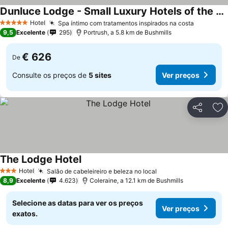
Dunluce Lodge - Small Luxury Hotels of the World
Ver preços
Hotel
Spa íntimo com tratamentos inspirados na costa
Ver preç
5 Estrelas
9,5
Excelente
295
Portrush, a 5.8 km de Bushmills
€ 626
De
Consulte os preços de
5 sites
Ver preços
Partilhar
Ad
The Lodge Hotel
Ver preços
Hotel
Salão de cabeleireiro e beleza no local
Ver preços
3 Estrelas
8,9
Excelente
4.623
Coleraine, a 12.1 km de Bushmills
Selecione as datas para ver os preços
Ver preços
exatos.