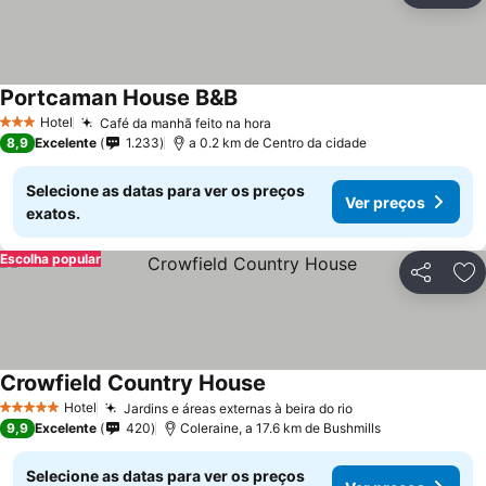
Portcaman House B&B
Ver preços
Hotel
Café da manhã feito na hora
Ver preços
3 Estrelas
8,9
Excelente
1.233
a 0.2 km de Centro da cidade
Selecione as datas para ver os preços
Ver preços
exatos.
Escolha popular
Partilhar
Ad
Crowfield Country House
Ver preços
Hotel
Jardins e áreas externas à beira do rio
Ver preços
5 Estrelas
9,9
Excelente
420
Coleraine, a 17.6 km de Bushmills
Selecione as datas para ver os preços