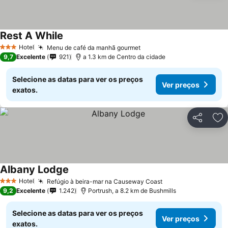
Rest A While
Ver preços
Hotel
Menu de café da manhã gourmet
Ver preços
3 Estrelas
9,7
Excelente
921
a 1.3 km de Centro da cidade
Selecione as datas para ver os preços
Ver preços
exatos.
Partilhar
Ad
Albany Lodge
Ver preços
Hotel
Refúgio à beira-mar na Causeway Coast
Ver preços
3 Estrelas
9,2
Excelente
1.242
Portrush, a 8.2 km de Bushmills
Selecione as datas para ver os preços
Ver preços
exatos.