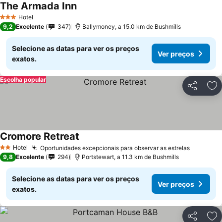
The Armada Inn
Ver preços
Hotel
3 Estrelas
9,2
Excelente
347
Ballymoney, a 15.0 km de Bushmills
Selecione as datas para ver os preços
Ver preços
exatos.
Escolha popular
Partilhar
Ad
Cromore Retreat
Ver preços
Hotel
Oportunidades excepcionais para observar as estrelas
Ver preç
2 Estrelas
9,8
Excelente
294
Portstewart, a 11.3 km de Bushmills
Selecione as datas para ver os preços
Ver preços
exatos.
Partilhar
Ad