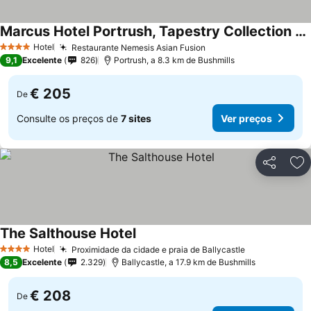
Marcus Hotel Portrush, Tapestry Collection By Hilton
Ver preços
Hotel
Restaurante Nemesis Asian Fusion
Ver preços
4 Estrelas
9,1
Excelente
826
Portrush, a 8.3 km de Bushmills
€ 205
De
Consulte os preços de
7 sites
Ver preços
Partilhar
Ad
The Salthouse Hotel
Ver preços
Hotel
Proximidade da cidade e praia de Ballycastle
Ver preços
4 Estrelas
8,5
Excelente
2.329
Ballycastle, a 17.9 km de Bushmills
€ 208
De