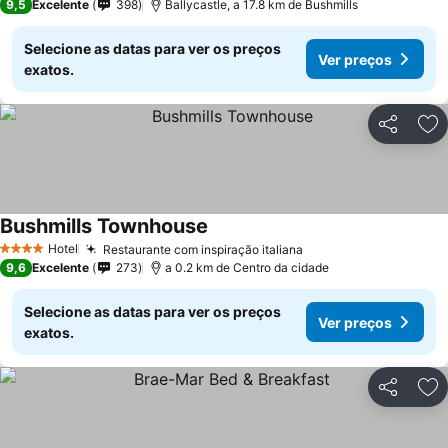
9,5
Excelente
398
Ballycastle, a 17.8 km de Bushmills
Selecione as datas para ver os preços
Ver preços
exatos.
Partilhar
Ad
Bushmills Townhouse
Ver preços
Hotel
Restaurante com inspiração italiana
Ver preços
4 Estrelas
9,6
Excelente
273
a 0.2 km de Centro da cidade
Selecione as datas para ver os preços
Ver preços
exatos.
Partilhar
Ad