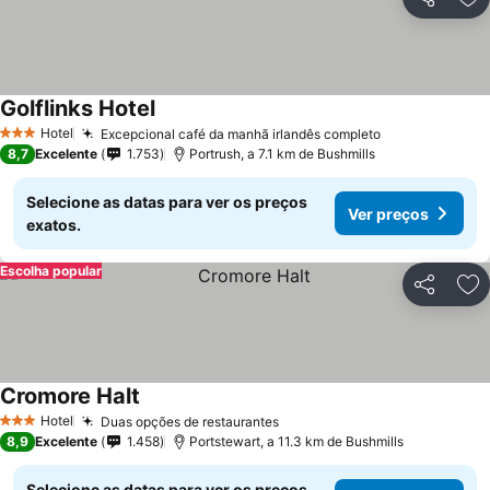
Partilhar
Ad
Golflinks Hotel
Ver preços
Hotel
Excepcional café da manhã irlandês completo
Ver preços
3 Estrelas
8,7
Excelente
1.753
Portrush, a 7.1 km de Bushmills
Selecione as datas para ver os preços
Ver preços
exatos.
Escolha popular
Partilhar
Ad
Cromore Halt
Ver preços
Hotel
Duas opções de restaurantes
Ver preços
3 Estrelas
8,9
Excelente
1.458
Portstewart, a 11.3 km de Bushmills
Selecione as datas para ver os preços