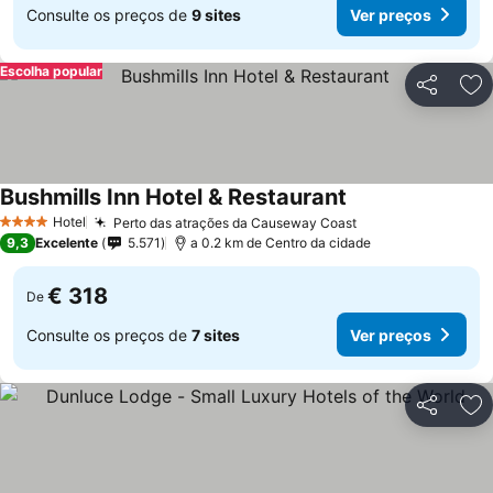
Consulte os preços de
9 sites
Ver preços
Escolha popular
Partilhar
Ad
Bushmills Inn Hotel & Restaurant
Ver preços
Hotel
Perto das atrações da Causeway Coast
Ver preços
4 Estrelas
9,3
Excelente
5.571
a 0.2 km de Centro da cidade
€ 318
De
Consulte os preços de
7 sites
Ver preços
Partilhar
Ad