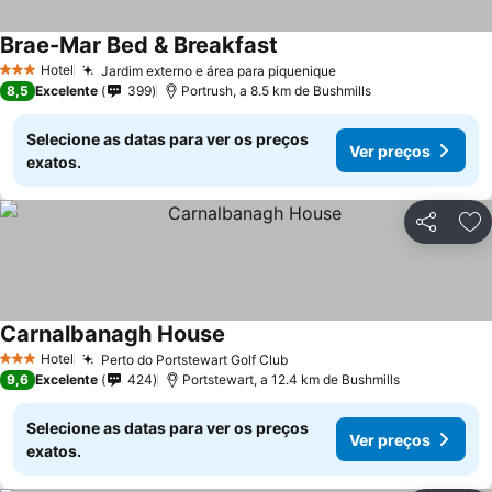
Brae-Mar Bed & Breakfast
Ver preços
Hotel
Jardim externo e área para piquenique
Ver preços
3 Estrelas
8,5
Excelente
399
Portrush, a 8.5 km de Bushmills
Selecione as datas para ver os preços
Ver preços
exatos.
Partilhar
Ad
Carnalbanagh House
Ver preços
Hotel
Perto do Portstewart Golf Club
Ver preços
3 Estrelas
9,6
Excelente
424
Portstewart, a 12.4 km de Bushmills
Selecione as datas para ver os preços
Ver preços
exatos.