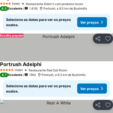
Ver preços
Hotel
Restaurante Eldon's com produtos locais
Ver preços
4 Estrelas
9,3
Excelente
1.416
Portrush, a 8.5 km de Bushmills
Selecione as datas para ver os preços
Ver preços
exatos.
Escolha popular
Partilhar
Ad
Portrush Adelphi
Ver preços
Hotel
Restaurante Red Sail Room
Ver preços
5 Estrelas
8,7
Excelente
784
Portrush, a 8.3 km de Bushmills
Selecione as datas para ver os preços
Ver preços
exatos.
Partilhar
Ad