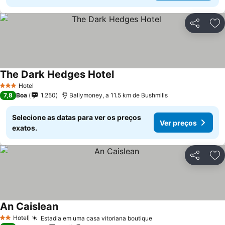
Partilhar
Ad
The Dark Hedges Hotel
Ver preços
Hotel
3 Estrelas
7,8
Boa
1.250
Ballymoney, a 11.5 km de Bushmills
Selecione as datas para ver os preços
Ver preços
exatos.
Partilhar
Ad
An Caislean
Ver preços
Hotel
Estadia em uma casa vitoriana boutique
Ver preços
2 Estrelas