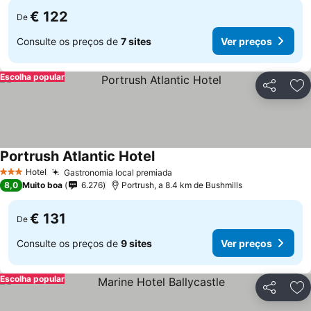
€ 122
De
Consulte os preços de
7 sites
Ver preços
Escolha popular
Partilhar
Ad
Portrush Atlantic Hotel
Ver preços
Hotel
Gastronomia local premiada
Ver preços
3 Estrelas
8,0
Muito boa
6.276
Portrush, a 8.4 km de Bushmills
€ 131
De
Consulte os preços de
9 sites
Ver preços
Escolha popular
Partilhar
Ad