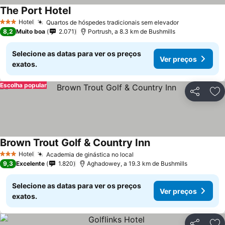
The Port Hotel
Ver preços
Hotel
Quartos de hóspedes tradicionais sem elevador
Ver preços
3 Estrelas
8,2
Muito boa
2.071
Portrush, a 8.3 km de Bushmills
Selecione as datas para ver os preços
Ver preços
exatos.
Escolha popular
Partilhar
Ad
Brown Trout Golf & Country Inn
Ver preços
Hotel
Academia de ginástica no local
Ver preços
3 Estrelas
9,3
Excelente
1.820
Aghadowey, a 19.3 km de Bushmills
Selecione as datas para ver os preços
Ver preços
exatos.