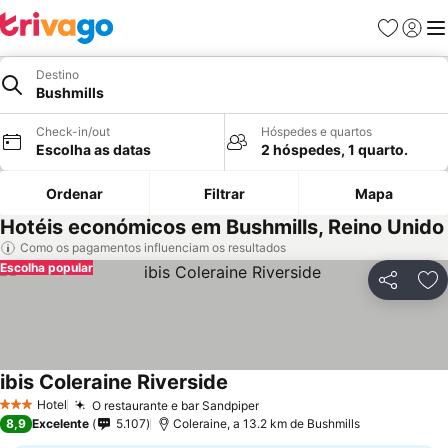
Favoritos
Iniciar
Me
Destino
Bushmills
Check-in/out
Hóspedes e quartos
Escolha as datas
2 hóspedes, 1 quarto.
Ordenar
Filtrar
Mapa
Hotéis económicos em Bushmills, Reino Unido
Como os pagamentos influenciam os resultados
Escolha popular
Partilhar
Ad
ibis Coleraine Riverside
Ver preços
Hotel
O restaurante e bar Sandpiper
Ver preços
3 Estrelas
8,9
Excelente
5.107
Coleraine, a 13.2 km de Bushmills