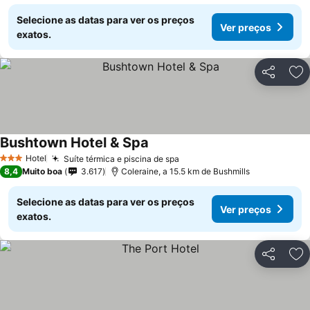
Selecione as datas para ver os preços
Ver preços
exatos.
Partilhar
Ad
Bushtown Hotel & Spa
Ver preços
Hotel
Suíte térmica e piscina de spa
Ver preços
3 Estrelas
8,4
Muito boa
3.617
Coleraine, a 15.5 km de Bushmills
Selecione as datas para ver os preços
Ver preços
exatos.
Partilhar
Ad