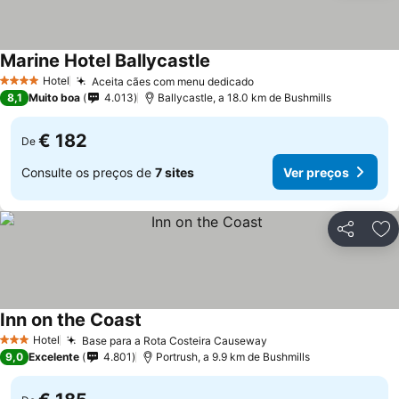
Marine Hotel Ballycastle
Ver preços
Hotel
Aceita cães com menu dedicado
Ver preços
4 Estrelas
8,1
Muito boa
4.013
Ballycastle, a 18.0 km de Bushmills
€ 182
De
Consulte os preços de
7 sites
Ver preços
Partilhar
Ad
Inn on the Coast
Ver preços
Hotel
Base para a Rota Costeira Causeway
Ver preços
3 Estrelas
9,0
Excelente
4.801
Portrush, a 9.9 km de Bushmills