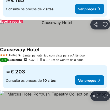
€ 185
De
Consulte os preços de
7 sites
Ver preços
Escolha popular
Partilhar
Ad
Causeway Hotel
Ver preços
Hotel
Jantar panorâmico com vista para o Atlântico
Ver preços
3 Estrelas
8,6
Excelente
6.320
a 3.2 km de Centro da cidade
€ 203
De
Consulte os preços de
10 sites
Ver preços
Partilhar
Ad