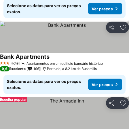
Selecione as datas para ver os preços
Ver preços
exatos.
Partilhar
Ad
Bank Apartments
Ver preços
Hotel
Apartamentos em um edifício bancário histórico
Ver preços
3 Estrelas
9,6
Excelente
196
Portrush, a 8.2 km de Bushmills
Selecione as datas para ver os preços
Ver preços
exatos.
Escolha popular
Partilhar
Ad