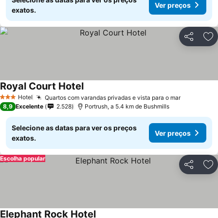
Ver preços
exatos.
Partilhar
Ad
Royal Court Hotel
Ver preços
Hotel
Quartos com varandas privadas e vista para o mar
Ver preço
3 Estrelas
8,9
Excelente
2.528
Portrush, a 5.4 km de Bushmills
Selecione as datas para ver os preços
Ver preços
exatos.
Escolha popular
Partilhar
Ad
Elephant Rock Hotel