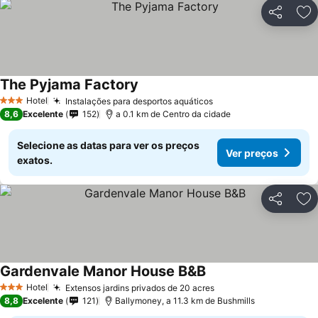
Partilhar
Ad
The Pyjama Factory
Ver preços
Hotel
Instalações para desportos aquáticos
Ver preços
3 Estrelas
8,6
Excelente
152
a 0.1 km de Centro da cidade
Selecione as datas para ver os preços
Ver preços
exatos.
Partilhar
Ad
Gardenvale Manor House B&B
Ver preços
Hotel
Extensos jardins privados de 20 acres
Ver preços
3 Estrelas
8,8
Excelente
121
Ballymoney, a 11.3 km de Bushmills