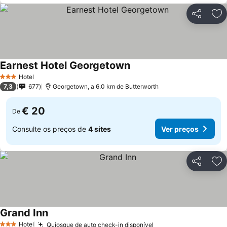
Partilhar
Ad
Earnest Hotel Georgetown
Hotel
3 Estrelas
7,3
677
Georgetown, a 6.0 km de Butterworth
€ 20
De
Consulte os preços de
4 sites
Ver preços
Partilhar
Ad
Grand Inn
Hotel
Quiosque de auto check-in disponível