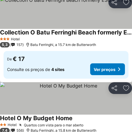
Partilhar
Ad
Collection O Batu Ferringhi Beach formerly ESQ Ferringhi
Hotel
3 Estrelas
5,3
157
Batu Ferringhi, a 15.7 km de Butterworth
€ 17
De
Consulte os preços de
4 sites
Ver preços
Partilhar
Ad
Hotel O My Budget Home
Hotel
Quartos com vista para o mar aberto
2 Estrelas
7,4
556
Batu Ferringhi, a 15.8 km de Butterworth