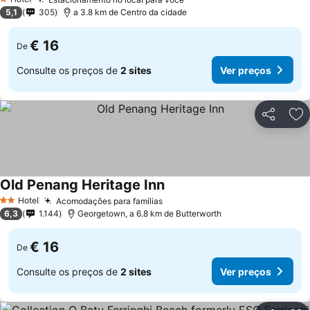
1 Estrelas
5,1
305
a 3.8 km de Centro da cidade
€ 16
De
Consulte os preços de
2 sites
Ver preços
Partilhar
Ad
Old Penang Heritage Inn
Hotel
Acomodações para famílias
2 Estrelas
6,3
1.144
Georgetown, a 6.8 km de Butterworth
€ 16
De
Consulte os preços de
2 sites
Ver preços