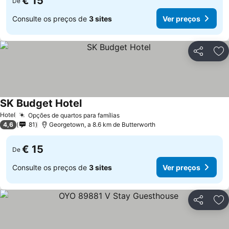
€ 15
De
Consulte os preços de
3 sites
Ver preços
Partilhar
Ad
SK Budget Hotel
Hotel
Opções de quartos para famílias
4,6
81
Georgetown, a 8.6 km de Butterworth
€ 15
De
Consulte os preços de
3 sites
Ver preços
Partilhar
Ad