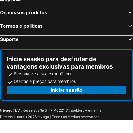
The Light Hotel Penang
Sunway Hotel Seberang Jaya
DCozy Hotel
Royale Chulan Penang
Os nossos produtos
The Prestige Hotel Penang
Victoria Garden Hotel
Termos e políticas
East Indies Mansion
The Harbour
88 Armenian
The Edison George Town
Suporte
Swing & Pillows - 87 Muntri, Penang
Swing & Pillows @ Muntri
Muntri Grove
Cititel Penang
Inicie sessão para desfrutar de
Nam Keng Hotel
Kooning
vantagens exclusivas para membros
Grand Inn Penang Road
The Journey hotel
Personalize a sua experiência
Hotel Penaga
The Century Aigoh Hotel
Ofertas e preços para membros
M Social Resort Penang
Marina Tower Condo
Iniciar sessão
Areca Hotel Penang
118 Hotel Macalister
trivago N.V.
, Kesselstraße 5 – 7, 40221 Düsseldorf, Alemanha
Direitos autorais 2026 trivago | Todos os direitos reservados.