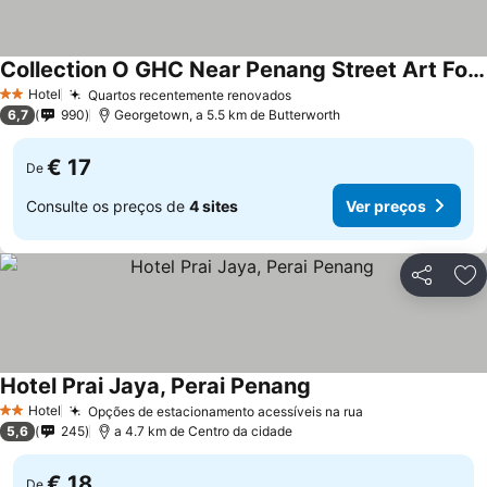
Collection O GHC Near Penang Street Art Formerly Queen City Hotel
Hotel
Quartos recentemente renovados
2 Estrelas
6,7
990
Georgetown, a 5.5 km de Butterworth
€ 17
De
Consulte os preços de
4 sites
Ver preços
Partilhar
Ad
Hotel Prai Jaya, Perai Penang
Hotel
Opções de estacionamento acessíveis na rua
2 Estrelas
5,6
245
a 4.7 km de Centro da cidade
€ 18
De