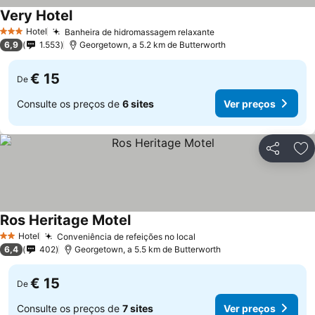
Very Hotel
Hotel
Banheira de hidromassagem relaxante
3 Estrelas
6,9
1.553
Georgetown, a 5.2 km de Butterworth
€ 15
De
Consulte os preços de
6 sites
Ver preços
Partilhar
Ad
Ros Heritage Motel
Hotel
Conveniência de refeições no local
2 Estrelas
6,4
402
Georgetown, a 5.5 km de Butterworth
€ 15
De
Consulte os preços de
7 sites
Ver preços