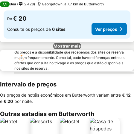
3 Estrelas
7,5
Boa
2.428
Georgetown, a 7.7 km de Butterworth
€ 20
De
Consulte os preços de
6 sites
Ver preços
Mostrar mais
Os preços e a disponibilidade que recebemos dos sites de reserva
mudam frequentemente. Como tal, pode haver diferenças entre as
ofertas que consulta no trivago e os preços que estão disponíveis
nos sites de reserva.
Intervalo de preços
Os preços de hotéis económicos em Butterworth variam entre
‎€ 12
e
‎€ 20
por noite.
Outras estadias em Butterworth