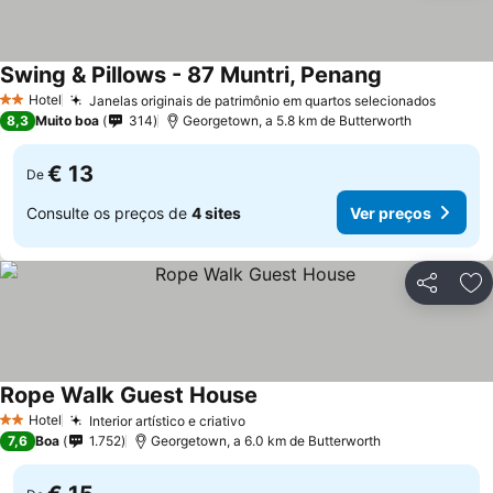
Swing & Pillows - 87 Muntri, Penang
Hotel
Janelas originais de patrimônio em quartos selecionados
2 Estrelas
8,3
Muito boa
314
Georgetown, a 5.8 km de Butterworth
€ 13
De
Consulte os preços de
4 sites
Ver preços
Partilhar
Ad
Rope Walk Guest House
Hotel
Interior artístico e criativo
2 Estrelas
7,6
Boa
1.752
Georgetown, a 6.0 km de Butterworth