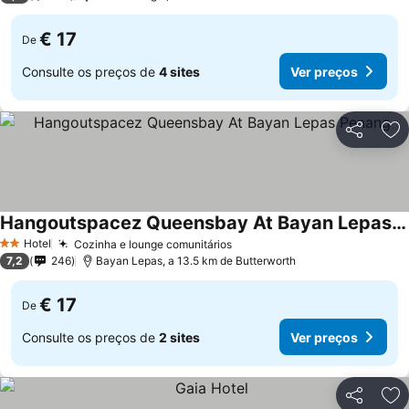
€ 17
De
Consulte os preços de
4 sites
Ver preços
Partilhar
Ad
Hangoutspacez Queensbay At Bayan Lepas Penang
Hotel
Cozinha e lounge comunitários
2 Estrelas
7,2
246
Bayan Lepas, a 13.5 km de Butterworth
€ 17
De
Consulte os preços de
2 sites
Ver preços
Partilhar
Ad