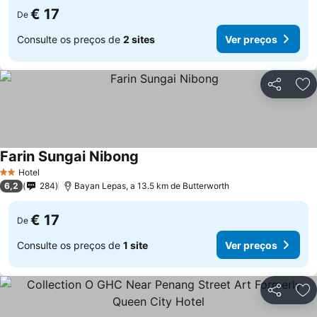
€ 17
De
Consulte os preços de
2 sites
Ver preços
Partilhar
Ad
Farin Sungai Nibong
Hotel
2 Estrelas
6,2
284
Bayan Lepas, a 13.5 km de Butterworth
€ 17
De
Consulte os preços de
1 site
Ver preços
Partilhar
Ad