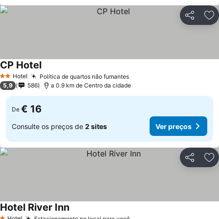
Partilhar
Ad
CP Hotel
Hotel
Política de quartos não fumantes
2 Estrelas
5,9
586
a 0.9 km de Centro da cidade
€ 16
De
Consulte os preços de
2 sites
Ver preços
Partilhar
Ad
Hotel River Inn
Hotel
Estacionamento no local para você