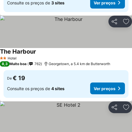
Consulte os preços de
3 sites
Ver preços
Partilhar
Ad
The Harbour
Hotel
2 Estrelas
8,3
Muito boa
762
Georgetown, a 5.4 km de Butterworth
€ 19
De
Consulte os preços de
4 sites
Ver preços
Partilhar
Ad