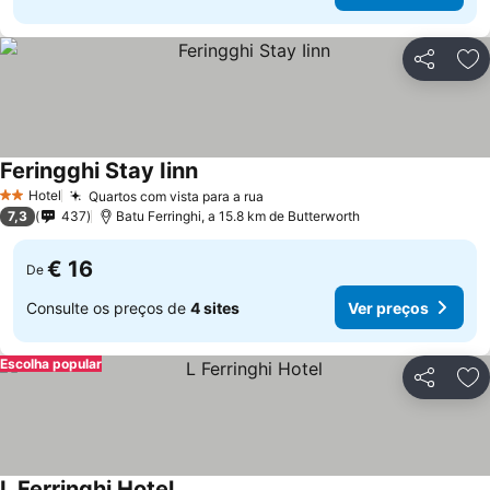
Partilhar
Ad
Feringghi Stay Iinn
Hotel
Quartos com vista para a rua
2 Estrelas
7,3
437
Batu Ferringhi, a 15.8 km de Butterworth
€ 16
De
Consulte os preços de
4 sites
Ver preços
Escolha popular
Partilhar
Ad
L Ferringhi Hotel