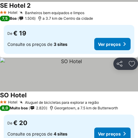
SE Hotel 2
Hotel
Banheiros bem equipados e limpos
2 Estrelas
7,5
Boa
1.506
a 3.7 km de Centro da cidade
€ 19
De
Consulte os preços de
3 sites
Ver preços
Partilhar
Ad
SO Hotel
Hotel
Aluguel de bicicletas para explorar a região
2 Estrelas
8,0
Muito boa
2.820
Georgetown, a 7.5 km de Butterworth
€ 20
De
Consulte os preços de
4 sites
Ver preços