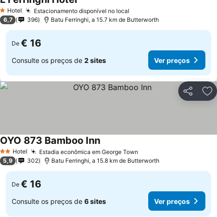
Hotel
Estacionamento disponível no local
1 Estrelas
6,7
396
Batu Ferringhi, a 15.7 km de Butterworth
€ 16
De
Consulte os preços de
2 sites
Ver preços
Partilhar
Ad
OYO 873 Bamboo Inn
Hotel
Estadia econômica em George Town
2 Estrelas
5,9
302
Batu Ferringhi, a 15.8 km de Butterworth
€ 16
De
Consulte os preços de
6 sites
Ver preços