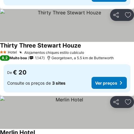
Partilhar
Ad
Thirty Three Stewart Houze
Hotel
Alojamentos chiques estilo cubículo
2 Estrelas
8,2
Muito boa
1.147
Georgetown, a 5.5 km de Butterworth
€ 20
De
Consulte os preços de
3 sites
Ver preços
Partilhar
Ad
Merlin Hotel