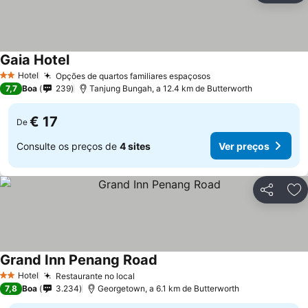
Gaia Hotel
Hotel
Opções de quartos familiares espaçosos
2 Estrelas
7,7
Boa
239
Tanjung Bungah, a 12.4 km de Butterworth
€ 17
De
Consulte os preços de
4 sites
Ver preços
Partilhar
Ad
Grand Inn Penang Road
Hotel
Restaurante no local
2 Estrelas
7,8
Boa
3.234
Georgetown, a 6.1 km de Butterworth