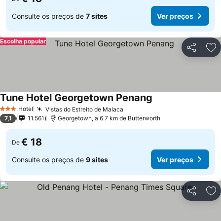
Consulte os preços de
7 sites
Ver preços
Escolha popular
Partilhar
Ad
Tune Hotel Georgetown Penang
Hotel
Vistas do Estreito de Malaca
3 Estrelas
7,1
11.561
Georgetown, a 6.7 km de Butterworth
€ 18
De
Consulte os preços de
9 sites
Ver preços
Partilhar
Ad