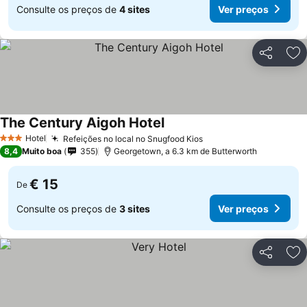
Consulte os preços de
4 sites
Ver preços
Partilhar
Ad
The Century Aigoh Hotel
Hotel
Refeições no local no Snugfood Kios
3 Estrelas
8,4
Muito boa
355
Georgetown, a 6.3 km de Butterworth
€ 15
De
Consulte os preços de
3 sites
Ver preços
Partilhar
Ad