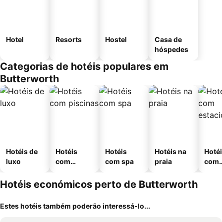
Hotel
Resorts
Hostel
Casa de
hóspedes
Categorias de hotéis populares em
Butterworth
Hotéis de
Hotéis
Hotéis
Hotéis na
Hoté
luxo
com
com spa
praia
com
piscinas
esta
ment
Hotéis económicos perto de Butterworth
Estes hotéis também poderão interessá-lo...