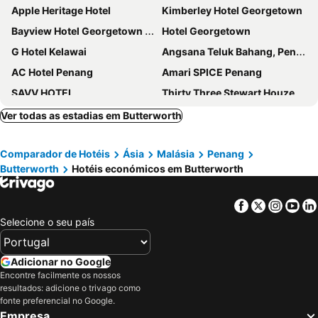
Apple Heritage Hotel
Kimberley Hotel Georgetown
Bayview Hotel Georgetown Penang
Hotel Georgetown
G Hotel Kelawai
Angsana Teluk Bahang, Penang
AC Hotel Penang
Amari SPICE Penang
SAVV HOTEL
Thirty Three Stewart Houze
Eastern & Oriental Hotel
乔治市世纪酒店 The Century Boutique Hotel George Town
Ver todas as estadias em Butterworth
Le Dream Boutique Hotel
JEN Penang Georgetown by Shangri-La
Comparador de Hotéis
Ásia
Malásia
Penang
Hompton Hotel by the Beach
Flamingo Hotel by the Beach, Penang
Butterworth
Hotéis económicos em Butterworth
Gaia Hotel
Mclane Boutique Hotel
Chulia Heritage Hotel
Cintra House
Facebook
Twitter
Insta
Yo
Reunion Carnarvon
OZO George Town Penang
Selecione o seu país
Museum Hotel
Citadines Connect Bertam Georgetown Penang
iStay
The Millen Penang, Autograph Collection
Adicionar no Google
Encontre facilmente os nossos
Courtyard by Marriott Penang
Ascott Gurney Penang
resultados: adicione o trivago como
Jazz Hotel Penang
Roomies Suites
fonte preferencial no Google.
Empresa