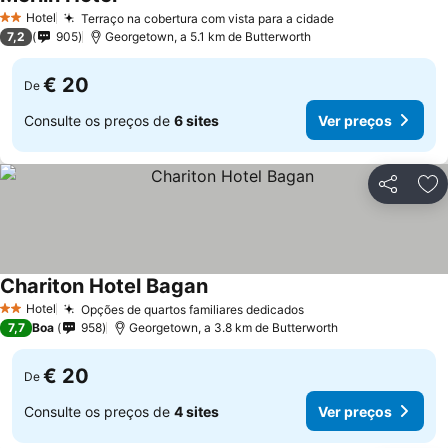
Hotel
Terraço na cobertura com vista para a cidade
2 Estrelas
7,2
905
Georgetown, a 5.1 km de Butterworth
€ 20
De
Consulte os preços de
6 sites
Ver preços
Partilhar
Ad
Chariton Hotel Bagan
Hotel
Opções de quartos familiares dedicados
2 Estrelas
7,7
Boa
958
Georgetown, a 3.8 km de Butterworth
€ 20
De
Consulte os preços de
4 sites
Ver preços