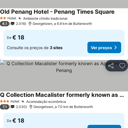
Old Penang Hotel - Penang Times Square
Hotel
Ambiente chinês tradicional
2 Estrelas
6,1
2.016
Georgetown, a 6.9 km de Butterworth
€ 18
De
Consulte os preços de
3 sites
Ver preços
Partilhar
Ad
Q Collection Macalister formerly known as Apple Hotel Penang
Hotel
Acomodação econômica
3 Estrelas
7,1
2.030
Georgetown, a 7.0 km de Butterworth
€ 18
De