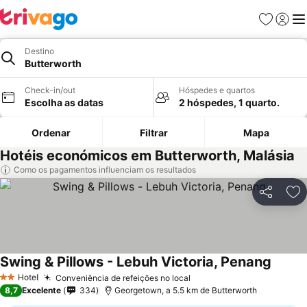
Favoritos
Iniciar
Me
Destino
Butterworth
Check-in/out
Hóspedes e quartos
Escolha as datas
2 hóspedes, 1 quarto.
Ordenar
Filtrar
Mapa
Hotéis económicos em Butterworth, Malásia
Como os pagamentos influenciam os resultados
Partilhar
Ad
Swing & Pillows - Lebuh Victoria, Penang
Hotel
Conveniência de refeições no local
2 Estrelas
8,7
Excelente
334
Georgetown, a 5.5 km de Butterworth