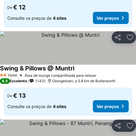
€ 12
De
Consulte os preços de
4 sites
Ver preços
Partilhar
Ad
Swing & Pillows @ Muntri
Hotel
Área de lounge compartilhada para relaxar
2 Estrelas
8,5
Excelente
1.143
Georgetown, a 5.8 km de Butterworth
€ 13
De
Consulte os preços de
4 sites
Ver preços
Partilhar
Ad