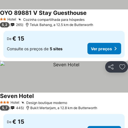
OYO 89881 V Stay Guesthouse
Hotel
Cozinha compartilhada para hóspedes
2 Estrelas
5,2
265
Teluk Bahang, a 12.5 km de Butterworth
€ 15
De
Consulte os preços de
5 sites
Ver preços
Partilhar
Ad
Seven Hotel
Hotel
Design boutique moderno
3 Estrelas
5,7
445
Bukit Mertarjam, a 12.8 km de Butterworth
€ 15
De