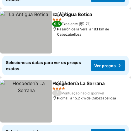
La Antigua Botica
Partilhar
Adicionar aos favoritos
3 Estrelas
9,5
Excelente
71
Pasarón de la Vera, a 18.1 km de
Cabezabellosa
Selecione as datas para ver os preços
Ver preços
exatos.
Hospedería La Serrana
Partilhar
Adicionar aos favoritos
4 Estrelas
/
Pontuação não disponível
Piornal, a 15.2 km de Cabezabellosa