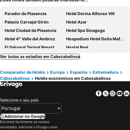
Parador de Plasencia
Hotel Dorma Alfonso VIII
Palacio Carvajal Girón
Hotel Azar
Hotel Ciudad de Plasencia
Hotel Spa Sinagoga
Hotel 4* Valle del Ambroz
Hospedium Hotel Doña Mafalda de Castilla
El Salugral Termal Resort
Hostal Real
Hotel Rural Pena Del Alba
Hotel Juderia Valle del Jerte
Ver todas as estadias em Cabezabellosa
HOTEL LOS ALAMOS BOUTIQUE
Hotel Rural Carlos I
Comparador de Hotéis
Europa
Espanha
Extremadura
Rincón Extremeño
Hotel Rural Hojaranzos
Cabezabellosa
Hotéis económicos em Cabezabellosa
Casa Rural Parada Real
Prado del abuelo
Hotel Dora
Hospedería La Serrana
Facebook
Twitter
Insta
Yo
Hotel Los Álamos
Selecione o seu país
Adicionar no Google
Encontre facilmente os nossos
resultados: adicione o trivago como