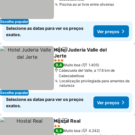
Piscina ao ar livre entre oliveiras
Escolha popular
Selecione as datas para ver os preços
Ver preços
exatos.
Hotel Juderia Valle del
Partilhar
Adicionar aos favoritos
Jerte
3 Estrelas
8,4
Muito boa
1.405
Cabezuela del Valle, a 17.6 km de
Cabezabellosa
Localização privilegiada para amantes da
natureza
Escolha popular
Selecione as datas para ver os preços
Ver preços
exatos.
Hostal Real
Partilhar
Adicionar aos favoritos
2 Estrelas
8,4
Muito boa
4.242