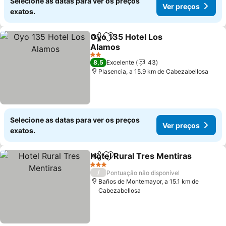
Selecione as datas para ver os preços
Ver preços
exatos.
Oyo 135 Hotel Los
Partilhar
Adicionar aos favoritos
Alamos
2 Estrelas
8,5
Excelente
43
Plasencia, a 15.9 km de Cabezabellosa
Selecione as datas para ver os preços
Ver preços
exatos.
Hotel Rural Tres Mentiras
Partilhar
Adicionar aos favoritos
3 Estrelas
/
Pontuação não disponível
Baños de Montemayor, a 15.1 km de
Cabezabellosa