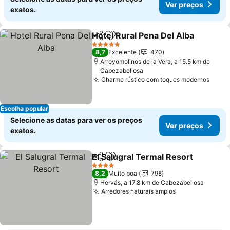
Ver preços
exatos.
Hotel Rural Pena Del Alba
Partilhar
Adicionar aos favoritos
5 Estrelas
8,7
Excelente
470
Arroyomolinos de la Vera, a 15.5 km de
Cabezabellosa
Charme rústico com toques modernos
Escolha popular
Selecione as datas para ver os preços
Ver preços
exatos.
El Salugral Termal Resort
Partilhar
Adicionar aos favoritos
4 Estrelas
8,2
Muito boa
798
Hervás, a 17.8 km de Cabezabellosa
Arredores naturais amplos