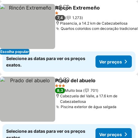
Rincón Extremeño
Partilhar
Adicionar aos favoritos
1 Estrelas
7,4
1.273
Plasencia, a 14.2 km de Cabezabellosa
Quartos coloridos com decoração tradicional
Escolha popular
Selecione as datas para ver os preços
Ver preços
exatos.
Prado del abuelo
Partilhar
Adicionar aos favoritos
3 Estrelas
8,3
Muito boa
701
Cabezuela del Valle, a 17.6 km de
Cabezabellosa
Piscina exterior de água salgada
Selecione as datas para ver os preços
Ver preços
exatos.