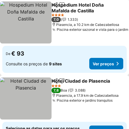
Hospedium Hotel Doña
Partilhar
Adicionar aos favoritos
Mafalda de Castilla
4 Estrelas
7,0
1.333
Plasencia, a 10.2 km de Cabezabellosa
Piscina exterior sazonal e vista para o jardim
€ 93
De
Consulte os preços de
9 sites
Ver preços
Hotel Ciudad de Plasencia
Partilhar
Adicionar aos favoritos
3 Estrelas
7,8
Boa
3.088
Plasencia, a 17.9 km de Cabezabellosa
Piscina exterior e jardins tranquilos
Selecione as datas para ver os preços