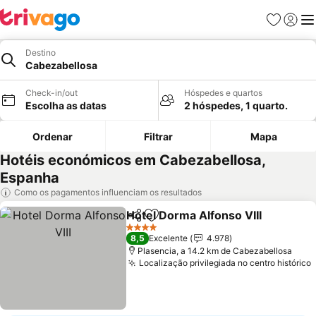
Favoritos
Iniciar
Me
Destino
Cabezabellosa
Check-in/out
Hóspedes e quartos
Escolha as datas
2 hóspedes, 1 quarto.
Ordenar
Filtrar
Mapa
Hotéis económicos em Cabezabellosa,
Espanha
Como os pagamentos influenciam os resultados
Hotel Dorma Alfonso VIII
Partilhar
Adicionar aos favoritos
4 Estrelas
8,5
Excelente
4.978
Plasencia, a 14.2 km de Cabezabellosa
Localização privilegiada no centro histórico