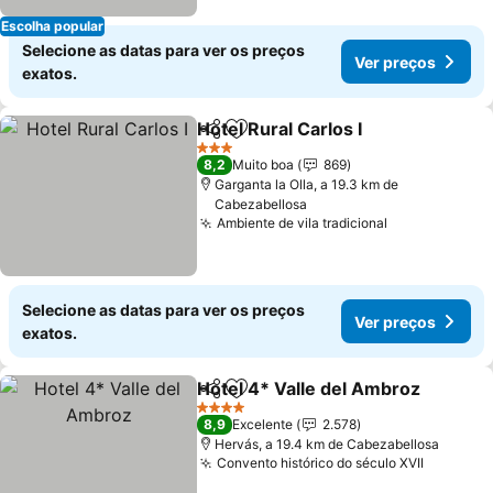
Escolha popular
Selecione as datas para ver os preços
Ver preços
exatos.
Hotel Rural Carlos I
Partilhar
Adicionar aos favoritos
3 Estrelas
8,2
Muito boa
869
Garganta la Olla, a 19.3 km de
Cabezabellosa
Ambiente de vila tradicional
Selecione as datas para ver os preços
Ver preços
exatos.
Hotel 4* Valle del Ambroz
Partilhar
Adicionar aos favoritos
4 Estrelas
8,9
Excelente
2.578
Hervás, a 19.4 km de Cabezabellosa
Convento histórico do século XVII