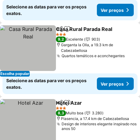
Selecione as datas para ver os preços
Ver preços
exatos.
Casa Rural Parada Real
Partilhar
Adicionar aos favoritos
3 Estrelas
9,2
Excelente
903
Garganta la Olla, a 19.3 km de
Cabezabellosa
Quartos temáticos e aconchegantes
Escolha popular
Selecione as datas para ver os preços
Ver preços
exatos.
Hotel Azar
Partilhar
Adicionar aos favoritos
3 Estrelas
8,3
Muito boa
3.280
Plasencia, a 17.4 km de Cabezabellosa
Design de interiores elegante inspirado nos
anos 50