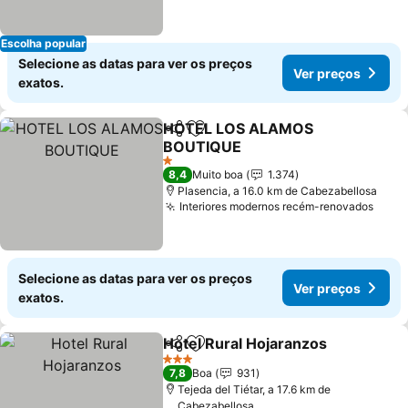
Escolha popular
Selecione as datas para ver os preços
Ver preços
exatos.
HOTEL LOS ALAMOS
Partilhar
Adicionar aos favoritos
BOUTIQUE
1 Estrelas
8,4
Muito boa
1.374
Plasencia, a 16.0 km de Cabezabellosa
Interiores modernos recém-renovados
Selecione as datas para ver os preços
Ver preços
exatos.
Hotel Rural Hojaranzos
Partilhar
Adicionar aos favoritos
3 Estrelas
7,8
Boa
931
Tejeda del Tiétar, a 17.6 km de
Cabezabellosa