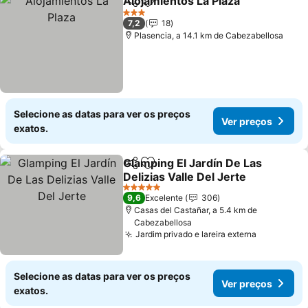
Alojamientos La Plaza
Partilhar
Adicionar aos favoritos
3 Estrelas
7,2
18
Plasencia, a 14.1 km de Cabezabellosa
Selecione as datas para ver os preços
Ver preços
exatos.
Glamping El Jardín De Las
Partilhar
Adicionar aos favoritos
Delizias Valle Del Jerte
5 Estrelas
9,6
Excelente
306
Casas del Castañar, a 5.4 km de
Cabezabellosa
Jardim privado e lareira externa
Selecione as datas para ver os preços
Ver preços
exatos.