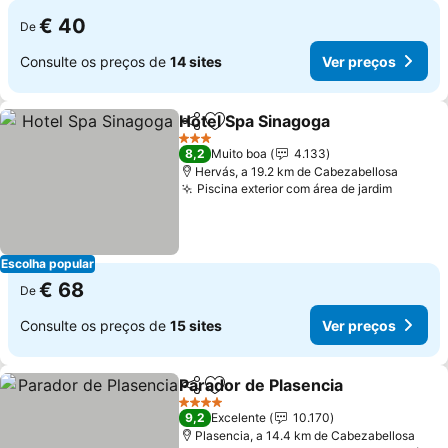
€ 40
De
Consulte os preços de
14 sites
Ver preços
Hotel Spa Sinagoga
Partilhar
Adicionar aos favoritos
3 Estrelas
8,2
Muito boa
4.133
Hervás, a 19.2 km de Cabezabellosa
Piscina exterior com área de jardim
Escolha popular
€ 68
De
Consulte os preços de
15 sites
Ver preços
Parador de Plasencia
Partilhar
Adicionar aos favoritos
4 Estrelas
9,2
Excelente
10.170
Plasencia, a 14.4 km de Cabezabellosa