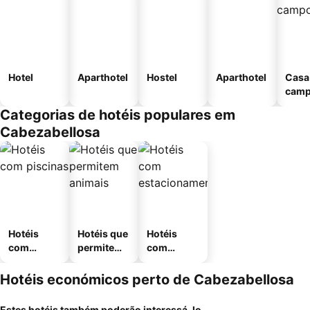
Hotel
Aparthotel
Hostel
Aparthotel
Casa
cam
Categorias de hotéis populares em
Cabezabellosa
Hotéis
Hotéis que
Hotéis
com
permitem
com
piscinas
animais
estaciona
mento
Hotéis económicos perto de Cabezabellosa
Estes hotéis também poderão interessá-lo...