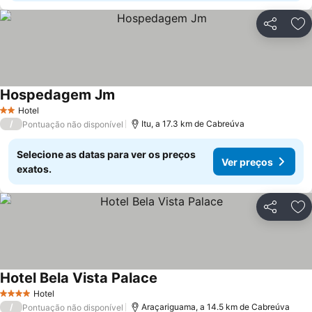
Partilhar
Ad
Hospedagem Jm
Hotel
2 Estrelas
/
Itu, a 17.3 km de Cabreúva
Pontuação não disponível
Selecione as datas para ver os preços
Ver preços
exatos.
Partilhar
Ad
Hotel Bela Vista Palace
Hotel
4 Estrelas
/
Araçariguama, a 14.5 km de Cabreúva
Pontuação não disponível