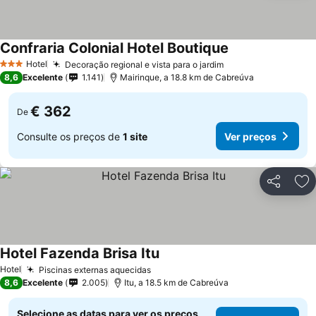
Confraria Colonial Hotel Boutique
Hotel
Decoração regional e vista para o jardim
3 Estrelas
8,6
Excelente
1.141
Mairinque, a 18.8 km de Cabreúva
€ 362
De
Consulte os preços de
1 site
Ver preços
Partilhar
Ad
Hotel Fazenda Brisa Itu
Hotel
Piscinas externas aquecidas
8,6
Excelente
2.005
Itu, a 18.5 km de Cabreúva
Selecione as datas para ver os preços