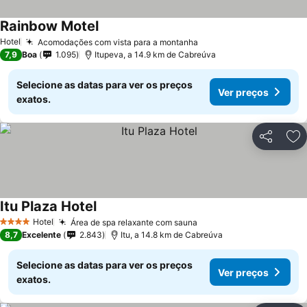
Rainbow Motel
Hotel
Acomodações com vista para a montanha
7,9
Boa
1.095
Itupeva, a 14.9 km de Cabreúva
Selecione as datas para ver os preços
Ver preços
exatos.
Partilhar
Ad
Itu Plaza Hotel
Hotel
Área de spa relaxante com sauna
4 Estrelas
8,7
Excelente
2.843
Itu, a 14.8 km de Cabreúva
Selecione as datas para ver os preços
Ver preços
exatos.