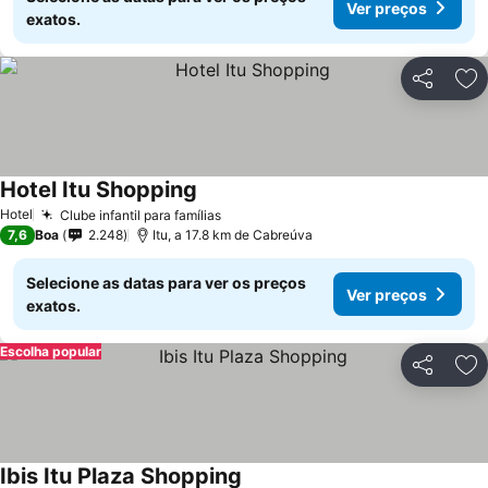
Ver preços
exatos.
Partilhar
Ad
Hotel Itu Shopping
Hotel
Clube infantil para famílias
7,6
Boa
2.248
Itu, a 17.8 km de Cabreúva
Selecione as datas para ver os preços
Ver preços
exatos.
Escolha popular
Partilhar
Ad
Ibis Itu Plaza Shopping