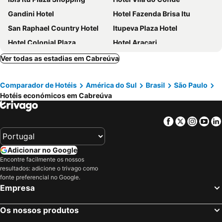
Gandini Hotel
Hotel Fazenda Brisa Itu
San Raphael Country Hotel
Itupeva Plaza Hotel
Hotel Colonial Plaza
Hotel Araçari
Itu Plaza Hotel
Hotel KK
Ver todas as estadias em Cabreúva
Hotel Itu Shopping
Camping Quedasdagua
Comparador de Hotéis
América do Sul
Brasil
São Paulo
Hotel Buriti Itupeva
Rainbow Motel
Hotéis económicos em Cabreúva
Confraria Colonial Hotel Boutique
Gardenian Boutique Hotel
Casa Aconchego
Pousada da Vila
Facebook
Twitter
Insta
Yo
Maktub Hotel Itu
Adicionar no Google
Encontre facilmente os nossos
resultados: adicione o trivago como
fonte preferencial no Google.
Empresa
Os nossos produtos