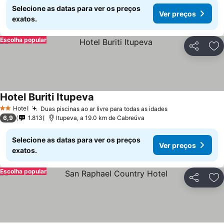
Selecione as datas para ver os preços
Ver preços
exatos.
Escolha popular
Partilhar
Ad
Hotel Buriti Itupeva
Hotel
Duas piscinas ao ar livre para todas as idades
2 Estrelas
6,9
1.813
Itupeva, a 19.0 km de Cabreúva
Selecione as datas para ver os preços
Ver preços
exatos.
Escolha popular
Partilhar
Ad