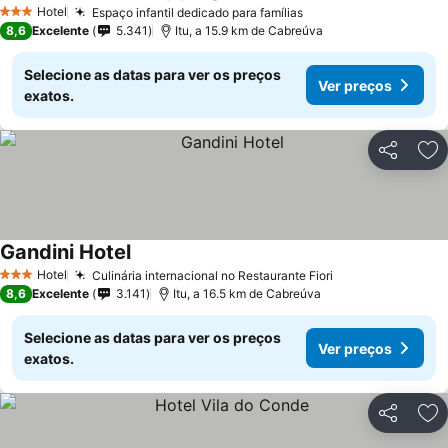
Hotel
Espaço infantil dedicado para famílias
3 Estrelas
8,6
Excelente
5.341
Itu, a 15.9 km de Cabreúva
Selecione as datas para ver os preços
Ver preços
exatos.
Partilhar
Ad
Gandini Hotel
Hotel
Culinária internacional no Restaurante Fiori
3 Estrelas
8,6
Excelente
3.141
Itu, a 16.5 km de Cabreúva
Selecione as datas para ver os preços
Ver preços
exatos.
Partilhar
Ad