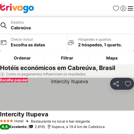
Favoritos
Iniciar
Me
Destino
Cabreúva
Check-in/out
Hóspedes e quartos
Escolha as datas
2 hóspedes, 1 quarto.
Ordenar
Filtrar
Mapa
Hotéis económicos em Cabreúva, Brasil
Como os pagamentos influenciam os resultados
Escolha popular
Partilhar
Ad
Intercity Itupeva
Hotel
Restaurante no local e bar elegante
4 Estrelas
8,6
Excelente
2.916
Itupeva, a 19.4 km de Cabreúva