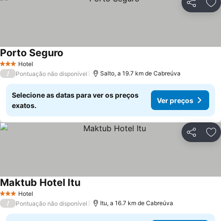
Partilhar
Ad
Porto Seguro
Hotel
3 Estrelas
/
Salto, a 19.7 km de Cabreúva
Pontuação não disponível
Selecione as datas para ver os preços
Ver preços
exatos.
Partilhar
Ad
Maktub Hotel Itu
Hotel
3 Estrelas
/
Itu, a 16.7 km de Cabreúva
Pontuação não disponível