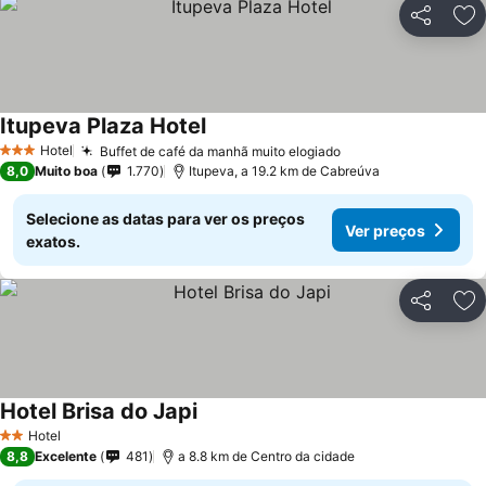
Partilhar
Ad
Itupeva Plaza Hotel
Hotel
Buffet de café da manhã muito elogiado
3 Estrelas
8,0
Muito boa
1.770
Itupeva, a 19.2 km de Cabreúva
Selecione as datas para ver os preços
Ver preços
exatos.
Partilhar
Ad
Hotel Brisa do Japi
Hotel
2 Estrelas
8,8
Excelente
481
a 8.8 km de Centro da cidade