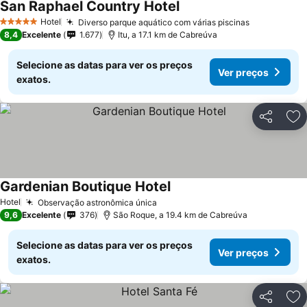
San Raphael Country Hotel
Hotel
Diverso parque aquático com várias piscinas
5 Estrelas
8,4
Excelente
1.677
Itu, a 17.1 km de Cabreúva
Selecione as datas para ver os preços
Ver preços
exatos.
Partilhar
Ad
Gardenian Boutique Hotel
Hotel
Observação astronômica única
9,6
Excelente
376
São Roque, a 19.4 km de Cabreúva
Selecione as datas para ver os preços
Ver preços
exatos.
Partilhar
Ad