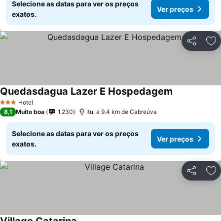
Selecione as datas para ver os preços
Ver preços
exatos.
Partilhar
Ad
Quedasdagua Lazer E Hospedagem
Hotel
3 Estrelas
8,1
Muito boa
1.230
Itu, a 9.4 km de Cabreúva
Selecione as datas para ver os preços
Ver preços
exatos.
Partilhar
Ad