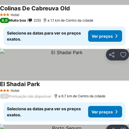
Colinas De Cabreuva Old
Hotel
3 Estrelas
8,0
Muito boa
225
a 1.1 km de Centro da cidade
Selecione as datas para ver os preços
Ver preços
exatos.
Partilhar
Ad
El Shadai Park
Hotel
3 Estrelas
/
a 6.7 km de Centro da cidade
Pontuação não disponível
Selecione as datas para ver os preços
Ver preços
exatos.