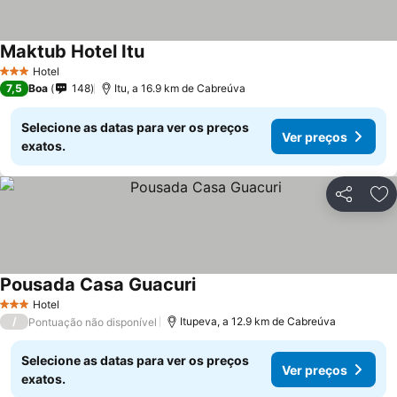
Maktub Hotel Itu
Hotel
3 Estrelas
7,5
Boa
148
Itu, a 16.9 km de Cabreúva
Selecione as datas para ver os preços
Ver preços
exatos.
Partilhar
Ad
Pousada Casa Guacuri
Hotel
3 Estrelas
/
Itupeva, a 12.9 km de Cabreúva
Pontuação não disponível
Selecione as datas para ver os preços
Ver preços
exatos.