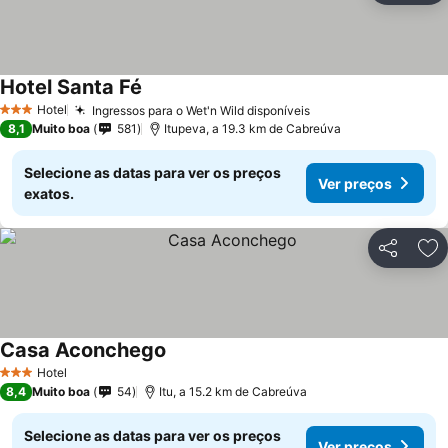
Hotel Santa Fé
Hotel
Ingressos para o Wet'n Wild disponíveis
3 Estrelas
8,1
Muito boa
581
Itupeva, a 19.3 km de Cabreúva
Selecione as datas para ver os preços
Ver preços
exatos.
Partilhar
Ad
Casa Aconchego
Hotel
3 Estrelas
8,4
Muito boa
54
Itu, a 15.2 km de Cabreúva
Selecione as datas para ver os preços
Ver preços