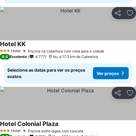
Partilhar
Ad
Hotel KK
Hotel
Piscina na cobertura com vista para a cidade
3 Estrelas
9,0
Excelente
4.777
Itu, a 17.3 km de Cabreúva
Selecione as datas para ver os preços
Ver preços
exatos.
Partilhar
Ad
Hotel Colonial Plaza
Hotel
Piscina estilo lagoa com cascata
3 Estrelas