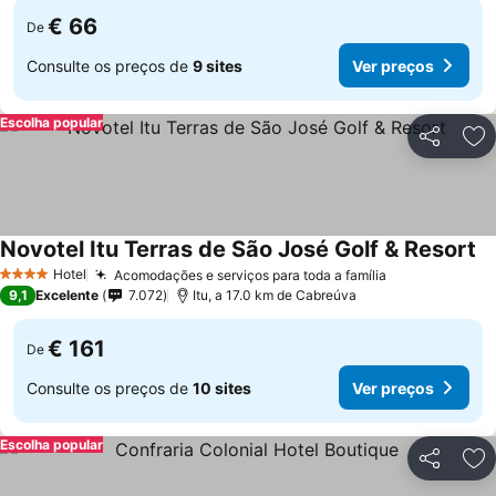
€ 66
De
Consulte os preços de
9 sites
Ver preços
Escolha popular
Partilhar
Ad
Novotel Itu Terras de São José Golf & Resort
Hotel
Acomodações e serviços para toda a família
4 Estrelas
9,1
Excelente
7.072
Itu, a 17.0 km de Cabreúva
€ 161
De
Consulte os preços de
10 sites
Ver preços
Escolha popular
Partilhar
Ad