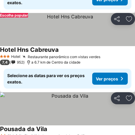
exatos.
Escolha popular
Partilhar
Ad
Hotel Hns Cabreuva
Hotel
Restaurante panorâmico com vistas verdes
3 Estrelas
7,4
952
a 6.7 km de Centro da cidade
Selecione as datas para ver os preços
Ver preços
exatos.
Partilhar
Ad
Pousada da Vila