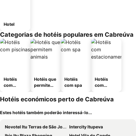
Hotel
Categorias de hotéis populares em Cabreúva
Hotéis
Hotéis que
Hotéis
Hotéis
com
permitem
com spa
com
piscinas
animais
estaciona
mento
Hotéis económicos perto de Cabreúva
Estes hotéis também poderão interessá-lo...
Novotel Itu Terras de São José Golf & Resort
Intercity Itupeva
Ibis Itu Plaza Shopping
Hotel Vila do Conde