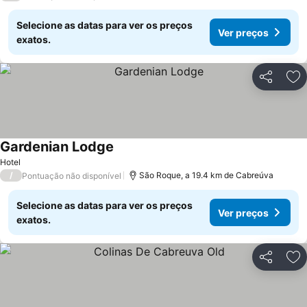
Selecione as datas para ver os preços
Ver preços
exatos.
Partilhar
Ad
Gardenian Lodge
Hotel
/
São Roque, a 19.4 km de Cabreúva
Pontuação não disponível
Selecione as datas para ver os preços
Ver preços
exatos.
Partilhar
Ad