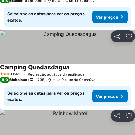
8,8
Excelente
2.691
Itu, a 17.3 km de Cabreúva
Selecione as datas para ver os preços
Ver preços
exatos.
Partilhar
Ad
Camping Quedasdagua
Hotel
Recreação aquática diversificada
3 Estrelas
8,0
Muito boa
1.235
Itu, a 9.4 km de Cabreúva
Selecione as datas para ver os preços
Ver preços
exatos.
Partilhar
Ad