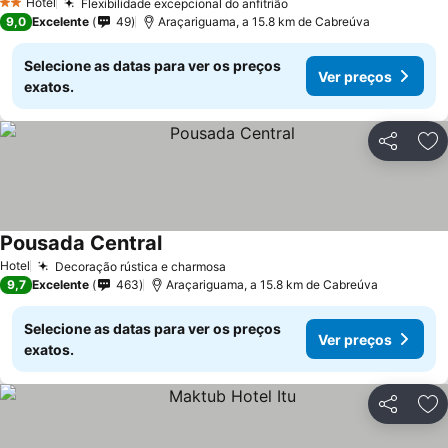
Hotel
Flexibilidade excepcional do anfitrião
2 Estrelas
9,0
Excelente
49
Araçariguama, a 15.8 km de Cabreúva
Selecione as datas para ver os preços
Ver preços
exatos.
Partilhar
Ad
Pousada Central
Hotel
Decoração rústica e charmosa
9,7
Excelente
463
Araçariguama, a 15.8 km de Cabreúva
Selecione as datas para ver os preços
Ver preços
exatos.
Partilhar
Ad