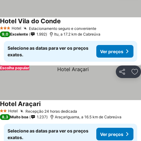
Hotel Vila do Conde
Hotel
Estacionamento seguro e conveniente
3 Estrelas
9,0
Excelente
1.992
Itu, a 17.2 km de Cabreúva
Selecione as datas para ver os preços
Ver preços
exatos.
Escolha popular
Partilhar
Ad
Hotel Araçari
Hotel
Recepção 24 horas dedicada
2 Estrelas
8,3
Muito boa
1.237
Araçariguama, a 16.5 km de Cabreúva
Selecione as datas para ver os preços
Ver preços
exatos.