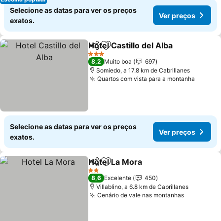
Selecione as datas para ver os preços
Ver preços
exatos.
Hotel Castillo del Alba
Partilhar
Adicionar aos favoritos
3 Estrelas
8,2
Muito boa
697
Somiedo, a 17.8 km de Cabrillanes
Quartos com vista para a montanha
Selecione as datas para ver os preços
Ver preços
exatos.
Hotel La Mora
Partilhar
Adicionar aos favoritos
2 Estrelas
8,6
Excelente
450
Villablino, a 6.8 km de Cabrillanes
Cenário de vale nas montanhas