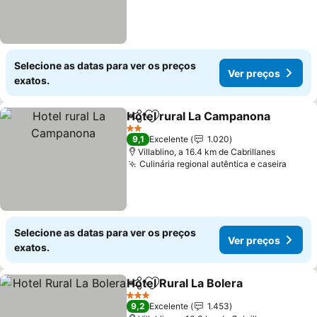
Selecione as datas para ver os preços
Ver preços
exatos.
Hotel rural La Campanona
Partilhar
Adicionar aos favoritos
2 Estrelas
9,1
Excelente
1.020
Villablino, a 16.4 km de Cabrillanes
Culinária regional autêntica e caseira
Selecione as datas para ver os preços
Ver preços
exatos.
Hotel Rural La Bolera
Partilhar
Adicionar aos favoritos
3 Estrelas
9,2
Excelente
1.453