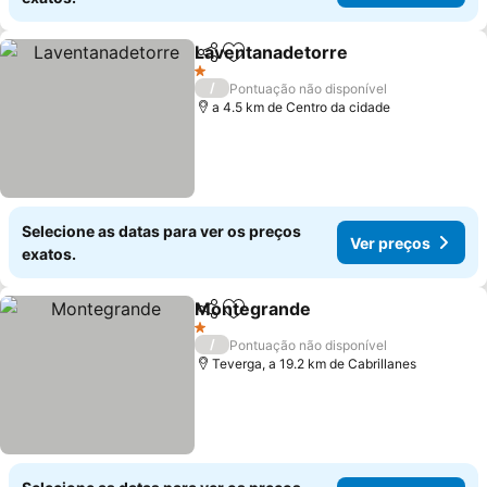
Laventanadetorre
Partilhar
Adicionar aos favoritos
1 Estrelas
/
Pontuação não disponível
a 4.5 km de Centro da cidade
Selecione as datas para ver os preços
Ver preços
exatos.
Montegrande
Partilhar
Adicionar aos favoritos
1 Estrelas
/
Pontuação não disponível
Teverga, a 19.2 km de Cabrillanes