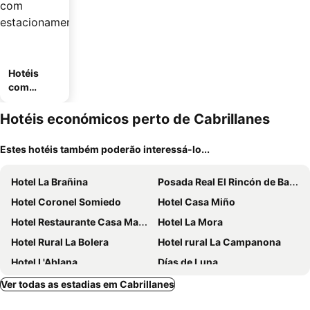
Hotéis
com
estaciona
mento
Hotéis económicos perto de Cabrillanes
Estes hotéis também poderão interessá-lo...
Hotel La Brañina
Posada Real El Rincón de Babia
Hotel Coronel Somiedo
Hotel Casa Miño
Hotel Restaurante Casa Manolo
Hotel La Mora
Hotel Rural La Bolera
Hotel rural La Campanona
Hotel L'Ablana
Días de Luna
Hotel Castillo del Alba
Palacio Alvaro Flórez Estrada
Ver todas as estadias em Cabrillanes