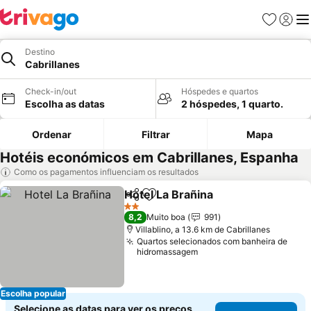
Favoritos
Iniciar
Me
Destino
Cabrillanes
Check-in/out
Hóspedes e quartos
Escolha as datas
2 hóspedes, 1 quarto.
Ordenar
Filtrar
Mapa
Hotéis económicos em Cabrillanes, Espanha
Como os pagamentos influenciam os resultados
Hotel La Brañina
Partilhar
Adicionar aos favoritos
2 Estrelas
8,2
Muito boa
991
Villablino, a 13.6 km de Cabrillanes
Quartos selecionados com banheira de
hidromassagem
Escolha popular
Selecione as datas para ver os preços