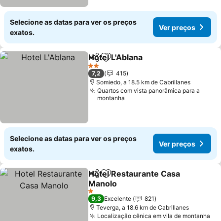
Selecione as datas para ver os preços
Ver preços
exatos.
Hotel L'Ablana
Partilhar
Adicionar aos favoritos
2 Estrelas
7,2
415
Somiedo, a 18.5 km de Cabrillanes
Quartos com vista panorâmica para a
montanha
Selecione as datas para ver os preços
Ver preços
exatos.
Hotel Restaurante Casa
Partilhar
Adicionar aos favoritos
Manolo
1 Estrelas
9,3
Excelente
821
Teverga, a 18.6 km de Cabrillanes
Localização cênica em vila de montanha