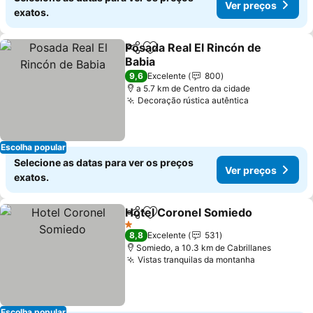
Ver preços
exatos.
Posada Real El Rincón de
Partilhar
Adicionar aos favoritos
Babia
9,6
Excelente
800
a 5.7 km de Centro da cidade
Decoração rústica autêntica
Escolha popular
Selecione as datas para ver os preços
Ver preços
exatos.
Hotel Coronel Somiedo
Partilhar
Adicionar aos favoritos
1 Estrelas
8,8
Excelente
531
Somiedo, a 10.3 km de Cabrillanes
Vistas tranquilas da montanha
Escolha popular