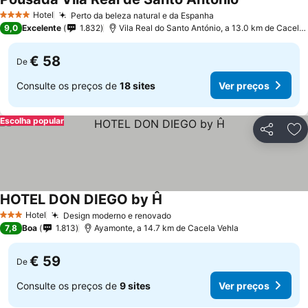
Ver preços
Hotel
Perto da beleza natural e da Espanha
Ver preços
4 Estrelas
9,0
Excelente
1.832
Vila Real do Santo António, a 13.0 km de Cacela 
€ 58
De
Consulte os preços de
18 sites
Ver preços
Escolha popular
Partilhar
Ad
HOTEL DON DIEGO by Ĥ
Ver preços
Hotel
Design moderno e renovado
Ver preços
3 Estrelas
7,8
Boa
1.813
Ayamonte, a 14.7 km de Cacela Vehla
€ 59
De
Consulte os preços de
9 sites
Ver preços