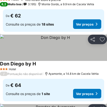
Ver preços
4 Estrelas
8,2
Muito boa
3.195
Monte Gordo, a 9.9 km de Cacela Vehla
€ 62
De
Consulte os preços de
18 sites
Ver preços
Partilhar
Ad
Don Diego by H
Ver preços
Hotel
3 Estrelas
/
Ayamonte, a 14.8 km de Cacela Vehla
Pontuação não disponível
€ 64
De
Consulte os preços de
1 site
Ver preços