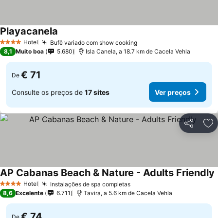
Playacanela
Ver preços
Hotel
Bufê variado com show cooking
Ver preços
4 Estrelas
8,1
Muito boa
5.680
Isla Canela, a 18.7 km de Cacela Vehla
€ 71
De
Consulte os preços de
17 sites
Ver preços
Partilhar
Ad
AP Cabanas Beach & Nature - Adults Friendly
Hotel
Instalações de spa completas
Ver preços
4 Estrelas
8,6
Excelente
6.711
Tavira, a 5.6 km de Cacela Vehla
€ 74
De