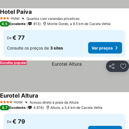
Hotel Paiva
Ver preços
Hotel
Quartos com varandas privativas
Ver preços
3 Estrelas
8,5
Excelente
813
Monte Gordo, a 9.5 km de Cacela Vehla
€ 77
De
Consulte os preços de
3 sites
Ver preços
Escolha popular
Partilhar
Ad
Eurotel Altura
Ver preços
Hotel
Acesso direto à praia da Altura
Ver preços
4 Estrelas
8,7
Excelente
4.874
Altura, a 5.4 km de Cacela Vehla
€ 79
De