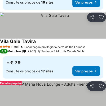
Consulte os preços de
16 sites
Ver preços
Partilhar
Ad
Vila Gale Tavira
Ver preços
Hotel
Localização privilegiada perto da Ria Formosa
Ver preços
4 Estrelas
8,3
Muito boa
7.907
Tavira, a 8.9 km de Cacela Vehla
€ 79
De
Consulte os preços de
17 sites
Ver preços
Escolha popular
Partilhar
Ad