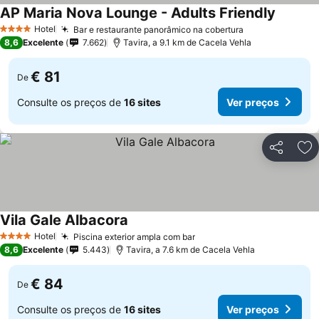
AP Maria Nova Lounge - Adults Friendly
Ver pre
Hotel
Bar e restaurante panorâmico na cobertura
Ver preços
4 Estrelas
8,6
Excelente
7.662
Tavira, a 9.1 km de Cacela Vehla
€ 81
De
Consulte os preços de
16 sites
Ver preços
Partilhar
Ad
Vila Gale Albacora
Ver preços
Hotel
Piscina exterior ampla com bar
Ver preços
4 Estrelas
8,6
Excelente
5.443
Tavira, a 7.6 km de Cacela Vehla
€ 84
De
Consulte os preços de
16 sites
Ver preços