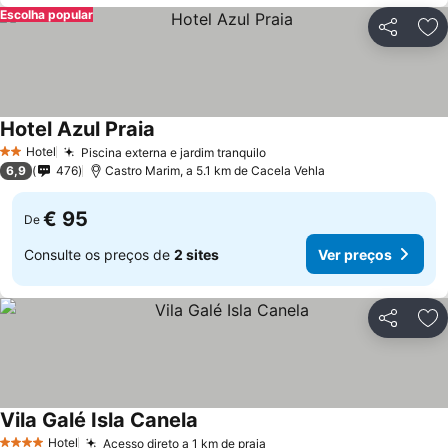
Escolha popular
Partilhar
Ad
Hotel Azul Praia
Ver preços
Hotel
Piscina externa e jardim tranquilo
Ver preços
2 Estrelas
6,9
476
Castro Marim, a 5.1 km de Cacela Vehla
€ 95
De
Consulte os preços de
2 sites
Ver preços
Partilhar
Ad
Vila Galé Isla Canela
Ver preços
Hotel
Acesso direto a 1 km de praia
Ver preços