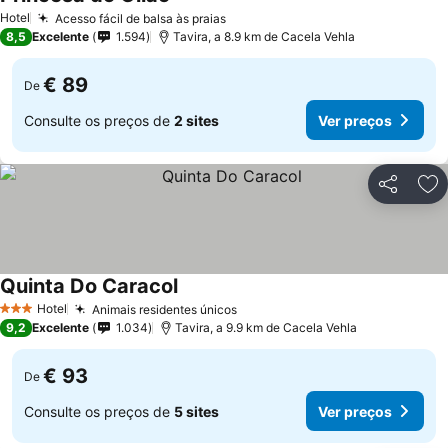
Ver preços
Hotel
Acesso fácil de balsa às praias
Ver preços
8,5
Excelente
1.594
Tavira, a 8.9 km de Cacela Vehla
€ 89
De
Consulte os preços de
2 sites
Ver preços
Partilhar
Ad
Quinta Do Caracol
Ver preços
Hotel
Animais residentes únicos
Ver preços
3 Estrelas
9,2
Excelente
1.034
Tavira, a 9.9 km de Cacela Vehla
€ 93
De
Consulte os preços de
5 sites
Ver preços