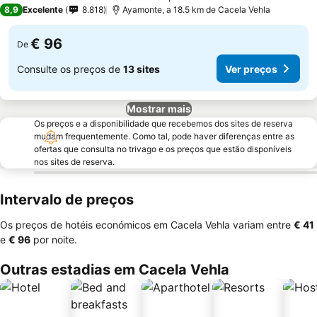
4 Estrelas
8,9
Excelente
8.818
Ayamonte, a 18.5 km de Cacela Vehla
€ 96
De
Consulte os preços de
13 sites
Ver preços
Mostrar mais
Os preços e a disponibilidade que recebemos dos sites de reserva
mudam frequentemente. Como tal, pode haver diferenças entre as
ofertas que consulta no trivago e os preços que estão disponíveis
nos sites de reserva.
Intervalo de preços
Os preços de hotéis económicos em Cacela Vehla variam entre
‎€ 41
e
‎€ 96
por noite.
Outras estadias em Cacela Vehla