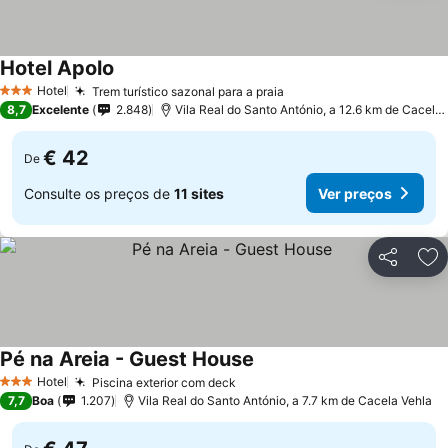
Hotel Apolo
Ver preços
Hotel
Trem turístico sazonal para a praia
Ver preços
3 Estrelas
8,7
Excelente
2.848
Vila Real do Santo António, a 12.6 km de Cacela 
€ 42
De
Consulte os preços de
11 sites
Ver preços
Partilhar
Ad
Pé na Areia - Guest House
Ver preços
Hotel
Piscina exterior com deck
Ver preços
3 Estrelas
7,7
Boa
1.207
Vila Real do Santo António, a 7.7 km de Cacela Vehla