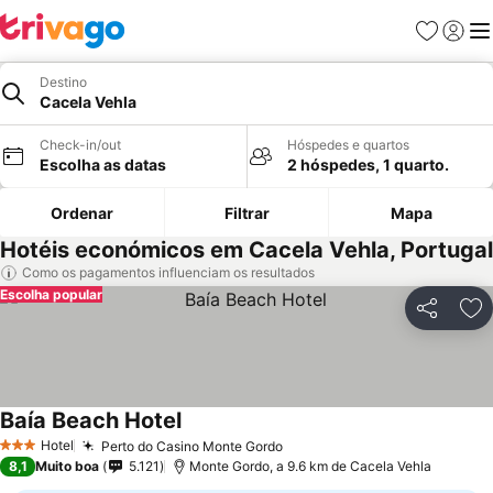
Favoritos
Iniciar
Me
Destino
Cacela Vehla
Check-in/out
Hóspedes e quartos
Escolha as datas
2 hóspedes, 1 quarto.
Ordenar
Filtrar
Mapa
Hotéis económicos em Cacela Vehla, Portugal
Como os pagamentos influenciam os resultados
Escolha popular
Partilhar
Ad
Baía Beach Hotel
Ver preços
Hotel
Perto do Casino Monte Gordo
Ver preços
3 Estrelas
8,1
Muito boa
5.121
Monte Gordo, a 9.6 km de Cacela Vehla