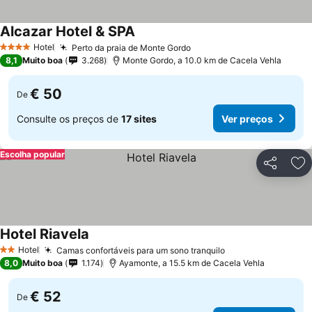
Alcazar Hotel & SPA
Ver preços
Hotel
Perto da praia de Monte Gordo
Ver preços
4 Estrelas
8,1
Muito boa
3.268
Monte Gordo, a 10.0 km de Cacela Vehla
€ 50
De
Consulte os preços de
17 sites
Ver preços
Escolha popular
Partilhar
Ad
Hotel Riavela
Ver preços
Hotel
Camas confortáveis para um sono tranquilo
Ver preços
2 Estrelas
8,0
Muito boa
1.174
Ayamonte, a 15.5 km de Cacela Vehla
€ 52
De