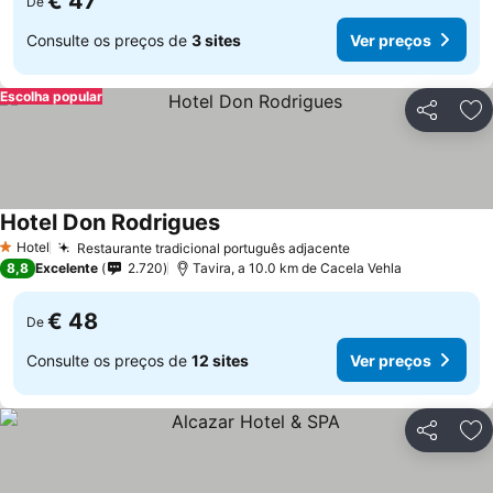
€ 47
De
Consulte os preços de
3 sites
Ver preços
Escolha popular
Partilhar
Ad
Hotel Don Rodrigues
Ver preços
Hotel
Restaurante tradicional português adjacente
Ver preços
1 Estrelas
8,8
Excelente
2.720
Tavira, a 10.0 km de Cacela Vehla
€ 48
De
Consulte os preços de
12 sites
Ver preços
Partilhar
Ad