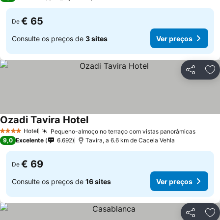
€ 65
De
Consulte os preços de
3 sites
Ver preços
Partilhar
Ad
Ozadi Tavira Hotel
Ver preços
Hotel
Pequeno-almoço no terraço com vistas panorâmicas
Ver pr
4 Estrelas
9,0
Excelente
6.692
Tavira, a 6.6 km de Cacela Vehla
€ 69
De
Consulte os preços de
16 sites
Ver preços
Partilhar
Ad