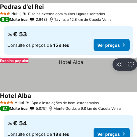
Pedras d'el Rei
Ver preços
Hotel
Piscina externa com muitos lugares sentados
Ver preços
3 Estrelas
8,2
Muito boa
2.643
Tavira, a 12.8 km de Cacela Vehla
€ 53
De
Consulte os preços de
15 sites
Ver preços
Escolha popular
Partilhar
Ad
Hotel Alba
Ver preços
Hotel
Spa e instalações de bem-estar amplos
Ver preços
4 Estrelas
8,1
Muito boa
5.879
Monte Gordo, a 9.8 km de Cacela Vehla
€ 54
De
Consulte os preços de
18 sites
Ver preços