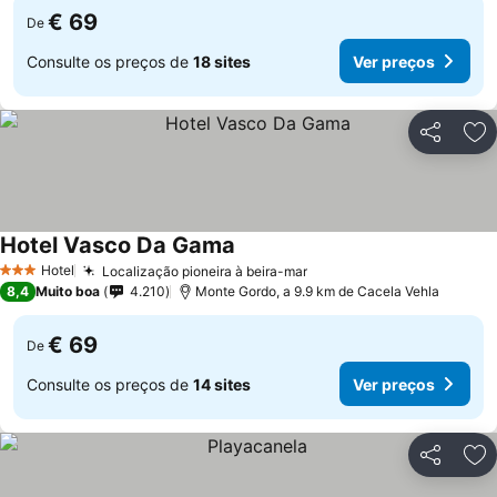
€ 69
De
Consulte os preços de
18 sites
Ver preços
Partilhar
Ad
Hotel Vasco Da Gama
Ver preços
Hotel
Localização pioneira à beira-mar
Ver preços
3 Estrelas
8,4
Muito boa
4.210
Monte Gordo, a 9.9 km de Cacela Vehla
€ 69
De
Consulte os preços de
14 sites
Ver preços
Partilhar
Ad