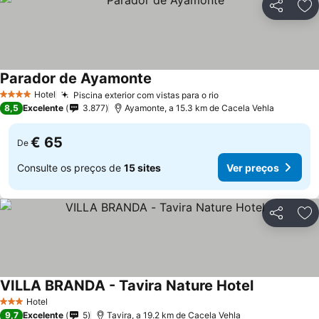
Partilhar
Ad
Parador de Ayamonte
Ver preços
Hotel
Piscina exterior com vistas para o rio
Ver preços
4 Estrelas
8,5
Excelente
3.877
Ayamonte, a 15.3 km de Cacela Vehla
€ 65
De
Consulte os preços de
15 sites
Ver preços
Partilhar
Ad
VILLA BRANDA - Tavira Nature Hotel
Ver preços
Hotel
3 Estrelas
9,7
Excelente
5
Tavira, a 19.2 km de Cacela Vehla