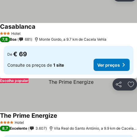
Casablanca
Ver preços
Hotel
3 Estrelas
7,8
Boa
681
Monte Gordo, a 9.7 km de Cacela Vehla
€ 69
De
Consulte os preços de
1 site
Ver preços
Escolha popular
Partilhar
Ad
The Prime Energize
Ver preços
Hotel
4 Estrelas
8,7
Excelente
3.607
Vila Real do Santo António, a 9.9 km de Cacela 