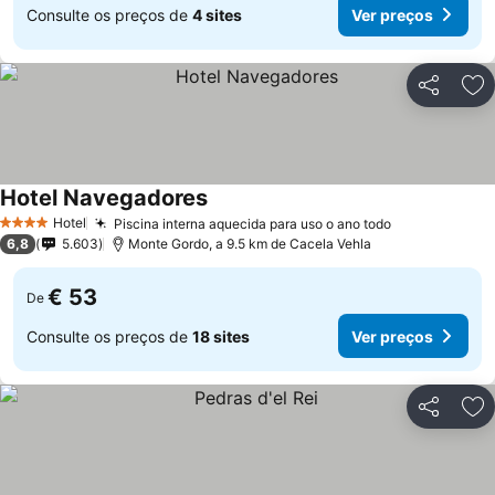
Consulte os preços de
4 sites
Ver preços
Partilhar
Ad
Hotel Navegadores
Ver preços
Hotel
Piscina interna aquecida para uso o ano todo
Ver preços
4 Estrelas
6,8
5.603
Monte Gordo, a 9.5 km de Cacela Vehla
€ 53
De
Consulte os preços de
18 sites
Ver preços
Partilhar
Ad