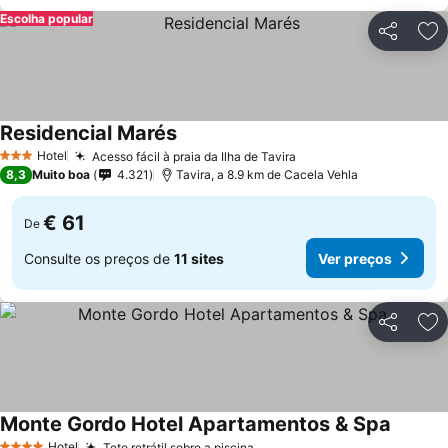
Escolha popular
Partilhar
Ad
Residencial Marés
Ver preços
Hotel
Acesso fácil à praia da Ilha de Tavira
Ver preços
3 Estrelas
8,3
Muito boa
4.321
Tavira, a 8.9 km de Cacela Vehla
€ 61
De
Consulte os preços de
11 sites
Ver preços
Partilhar
Ad
Monte Gordo Hotel Apartamentos & Spa
Ver pre
Hotel
Teto retrátil sobre a piscina