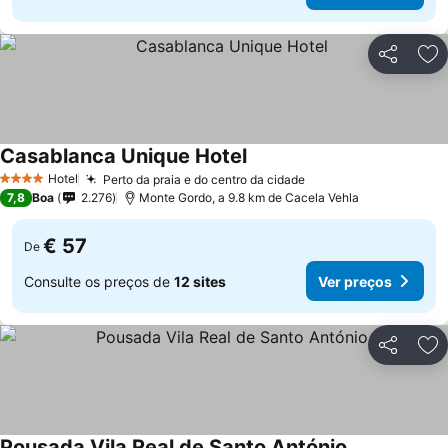
Partilhar
Ad
Casablanca Unique Hotel
Ver preços
Hotel
Perto da praia e do centro da cidade
Ver preços
4 Estrelas
7,8
Boa
2.276
Monte Gordo, a 9.8 km de Cacela Vehla
€ 57
De
Consulte os preços de
12 sites
Ver preços
Partilhar
Ad
Pousada Vila Real de Santo António