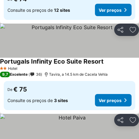
Consulte os preços de
12 sites
Ver preços
Partilhar
Ad
Portugals Infinity Eco Suite Resort
Ver preços
Hotel
2 Estrelas
9,7
Excelente
36
Tavira, a 14.5 km de Cacela Vehla
€ 75
De
Consulte os preços de
3 sites
Ver preços
Partilhar
Ad