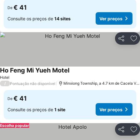
€ 41
De
Consulte os preços de
14 sites
Ver preços
Partilhar
Ad
Ho Feng Mi Yueh Motel
Ver preços
Hotel
/
Minxiong Township, a 4.7 km de Cacela Veh
Pontuação não disponível
€ 41
De
Consulte os preços de
1 site
Ver preços
Escolha popular
Partilhar
Ad