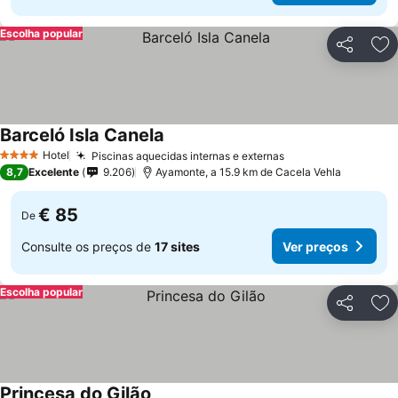
Escolha popular
Partilhar
Ad
Barceló Isla Canela
Ver preços
Hotel
Piscinas aquecidas internas e externas
Ver preços
4 Estrelas
8,7
Excelente
9.206
Ayamonte, a 15.9 km de Cacela Vehla
€ 85
De
Consulte os preços de
17 sites
Ver preços
Escolha popular
Partilhar
Ad
Princesa do Gilão