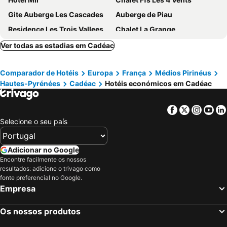
Gite Auberge Les Cascades
Auberge de Piau
Residence Les Trois Vallees
Chalet La Grange
Hôtel Neste de Jade
Mercure Saint-Lary
Ver todas as estadias em Cadéac
Mercure Peyragudes Loudenvielle Pyrenees
Auberge La Bergerie
Comparador de Hotéis
Europa
França
Médios Pirinéus
La Baleine Blanche
La Mandia
Hautes-Pyrénées
Cadéac
Hotéis económicos em Cadéac
Facebook
Twitter
Insta
Yo
Selecione o seu país
Adicionar no Google
Encontre facilmente os nossos
resultados: adicione o trivago como
fonte preferencial no Google.
Empresa
Os nossos produtos