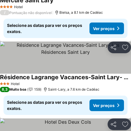
Mercure Saint Lary
Ver preços
Hotel
4 Estrelas
/
Bielsa, a 8.1 km de Cadéac
Pontuação não disponível
Selecione as datas para ver os preços
Ver preços
exatos.
Partilhar
Ad
Résidence Lagrange Vacances-Saint Lary- Les Résidences Saint Lary
Ver preços
Hotel
3 Estrelas
8,3
Muito boa
159
Saint-Lary, a 7.6 km de Cadéac
Selecione as datas para ver os preços
Ver preços
exatos.
Partilhar
Ad