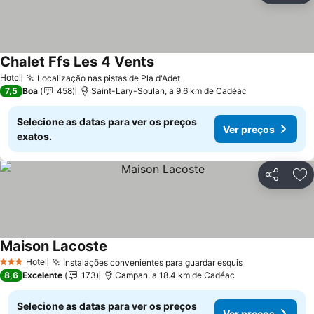
Chalet Ffs Les 4 Vents
Ver preços
Hotel
Localização nas pistas de Pla d'Adet
Ver preços
7,5
Boa
458
Saint-Lary-Soulan, a 9.6 km de Cadéac
Selecione as datas para ver os preços
Ver preços
exatos.
Partilhar
Ad
Maison Lacoste
Ver preços
Hotel
Instalações convenientes para guardar esquis
Ver preços
3 Estrelas
8,6
Excelente
173
Campan, a 18.4 km de Cadéac
Selecione as datas para ver os preços
Ver preços