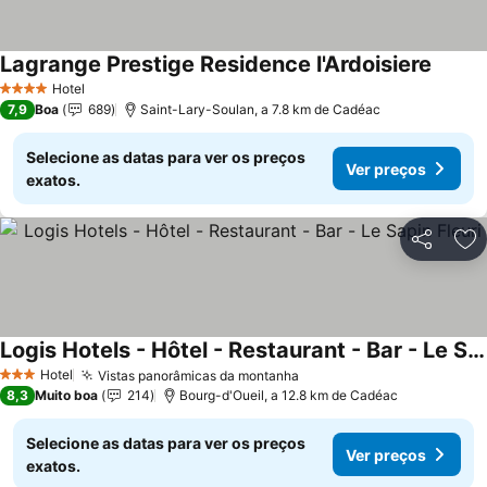
Lagrange Prestige Residence l'Ardoisiere
Ver pr
Hotel
4 Estrelas
7,9
Boa
689
Saint-Lary-Soulan, a 7.8 km de Cadéac
Selecione as datas para ver os preços
Ver preços
exatos.
Partilhar
Ad
Logis Hotels - Hôtel - Restaurant - Bar - Le Sapin Fleuri
Ver preços
Hotel
Vistas panorâmicas da montanha
Ver preços
3 Estrelas
8,3
Muito boa
214
Bourg-d'Oueil, a 12.8 km de Cadéac
Selecione as datas para ver os preços
Ver preços
exatos.