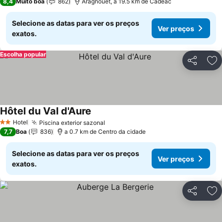
8,4
Muito boa
862
Aragnouet, a 19.5 km de Cadéac
Selecione as datas para ver os preços
Ver preços
exatos.
Escolha popular
Partilhar
Ad
Hôtel du Val d'Aure
Ver preços
Hotel
Piscina exterior sazonal
Ver preços
2 Estrelas
7,7
Boa
836
a 0.7 km de Centro da cidade
Selecione as datas para ver os preços
Ver preços
exatos.
Partilhar
Ad