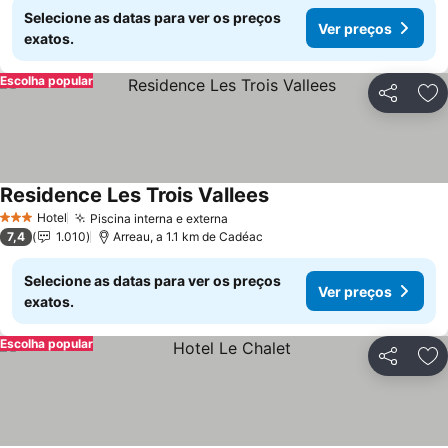
Selecione as datas para ver os preços
Ver preços
exatos.
Escolha popular
Partilhar
Ad
Residence Les Trois Vallees
Ver preços
Hotel
Piscina interna e externa
Ver preços
3 Estrelas
7,4
1.010
Arreau, a 1.1 km de Cadéac
Selecione as datas para ver os preços
Ver preços
exatos.
Escolha popular
Partilhar
Ad