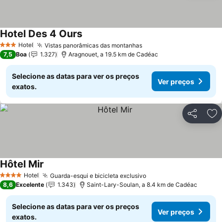
Hotel Des 4 Ours
Ver preços
Hotel
Vistas panorâmicas das montanhas
Ver preços
3 Estrelas
7,5
Boa
1.327
Aragnouet, a 19.5 km de Cadéac
Selecione as datas para ver os preços
Ver preços
exatos.
Partilhar
Ad
Hôtel Mir
Ver preços
Hotel
Guarda-esqui e bicicleta exclusivo
Ver preços
4 Estrelas
8,6
Excelente
1.343
Saint-Lary-Soulan, a 8.4 km de Cadéac
Selecione as datas para ver os preços
Ver preços
exatos.