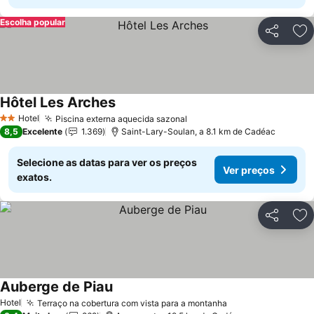
Escolha popular
Partilhar
Ad
Hôtel Les Arches
Ver preços
Hotel
Piscina externa aquecida sazonal
Ver preços
2 Estrelas
8,5
Excelente
1.369
Saint-Lary-Soulan, a 8.1 km de Cadéac
Selecione as datas para ver os preços
Ver preços
exatos.
Partilhar
Ad
Auberge de Piau
Ver preços
Hotel
Terraço na cobertura com vista para a montanha
Ver preços