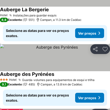
Auberge La Bergerie
Ver preços
Hotel
Instalações para guardar esquis
Ver preços
8,8
Excelente
551
Campan, a 11.3 km de Cadéac
Selecione as datas para ver os preços
Ver preços
exatos.
Partilhar
Ad
Auberge des Pyrénées
Ver preços
Hotel
Guarda-volumes para equipamentos de esqui e trilha
Ver pre
3 Estrelas
9,1
Excelente
485
Campan, a 13.8 km de Cadéac
Selecione as datas para ver os preços
Ver preços
exatos.