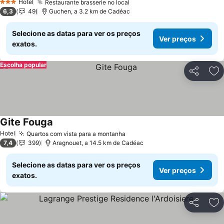
Hotel
Restaurante brasserie no local
Ver preços
3 Estrelas
6,3
49
Guchen, a 3.2 km de Cadéac
Selecione as datas para ver os preços
Ver preços
exatos.
Escolha popular
Partilhar
Ad
Gite Fouga
Ver preços
Hotel
Quartos com vista para a montanha
Ver preços
7,4
399
Aragnouet, a 14.5 km de Cadéac
Selecione as datas para ver os preços
Ver preços
exatos.
Partilhar
Ad