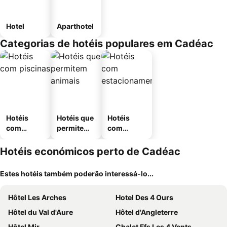
Hotel
Aparthotel
Categorias de hotéis populares em Cadéac
Hotéis
Hotéis que
Hotéis
com
permitem
com
piscinas
animais
estaciona
mento
Hotéis económicos perto de Cadéac
Estes hotéis também poderão interessá-lo...
Hôtel Les Arches
Hotel Des 4 Ours
Hôtel du Val d'Aure
Hôtel d'Angleterre
Hôtel Mir
Chalet Ffs Les 4 Vents