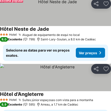
Escolha popular
Partilhar
Ad
Hôtel Neste de Jade
Ver preços
Hotel
Aluguel de equipamento de esqui no local
Ver preços
3 Estrelas
9,0
Excelente
799
Saint-Lary-Soulan, a 8.0 km de Cadéac
Selecione as datas para ver os preços
Ver preços
exatos.
Partilhar
Ad
Hôtel d'Angleterre
Ver preços
Hotel
Suítes júnior espaçosas com vista para a montanha
Ver preç
3 Estrelas
8,9
Excelente
595
Arreau, a 1.7 km de Cadéac