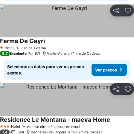
Partilhar
Ad
Ferme De Gayri
Ver preços
Hotel
Piscina externa
Ver preços
1 Estrelas
8,7
Excelente
97
Vielle-Aure, a 7.1 km de Cadéac
Selecione as datas para ver os preços
Ver preços
exatos.
Partilhar
Ad
Residence Le Montana - maeva Home
Ver preço
Hotel
Acesso direto às pistas de esqui
Ver preços
3 Estrelas
7,4
199
Bagnères-de-Bigorre, a 15.1 km de Cadéac