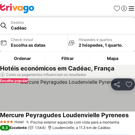
Favoritos
Iniciar
Me
Destino
Cadéac
Check-in/out
Hóspedes e quartos
Escolha as datas
2 hóspedes, 1 quarto.
Ordenar
Filtrar
Mapa
Hotéis económicos em Cadéac, França
Como os pagamentos influenciam os resultados
Escolha popular
Partilhar
Ad
Mercure Peyragudes Loudenvielle Pyrenees
Ve
Hotel
Piscina exterior aquecida com vista para a montanha
Ver pr
4 Estrelas
9,3
Excelente
1.544
Loudenvielle, a 11.3 km de Cadéac