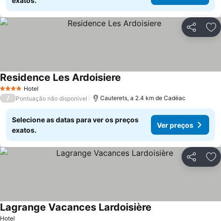
exatos.
Partilhar
Ad
Residence Les Ardoisiere
Ver preços
Hotel
4 Estrelas
/
Cauterets, a 2.4 km de Cadéac
Pontuação não disponível
Selecione as datas para ver os preços
Ver preços
exatos.
Partilhar
Ad
Lagrange Vacances Lardoisière
Ver preços
Hotel