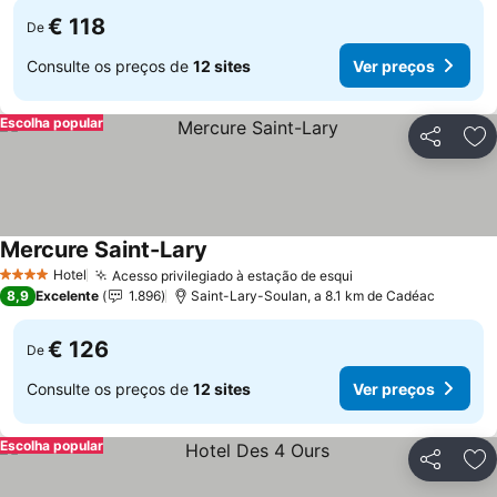
€ 118
De
Consulte os preços de
12 sites
Ver preços
Escolha popular
Partilhar
Ad
Mercure Saint-Lary
Ver preços
Hotel
Acesso privilegiado à estação de esqui
Ver preços
4 Estrelas
8,9
Excelente
1.896
Saint-Lary-Soulan, a 8.1 km de Cadéac
€ 126
De
Consulte os preços de
12 sites
Ver preços
Escolha popular
Partilhar
Ad