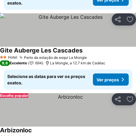
exatos.
Partilhar
Ad
Gite Auberge Les Cascades
Ver preços
Hotel
Perto da estação de esqui La Mongie
Ver preços
2 Estrelas
9,6
Excelente
694
La Mongie, a 12.7 km de Cadéac
Selecione as datas para ver os preços
Ver preços
exatos.
Escolha popular
Partilhar
Ad
Arbizonloc
Ver preços