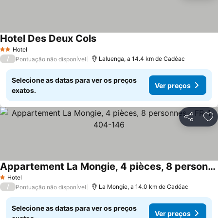
Hotel Des Deux Cols
Ver preços
Hotel
2 Estrelas
/
Laluenga, a 14.4 km de Cadéac
Pontuação não disponível
Selecione as datas para ver os preços
Ver preços
exatos.
Partilhar
Ad
Appartement La Mongie, 4 pièces, 8 personnes - FR-1-404-146
Ver preços
Hotel
1 Estrelas
/
La Mongie, a 14.0 km de Cadéac
Pontuação não disponível
Selecione as datas para ver os preços
Ver preços