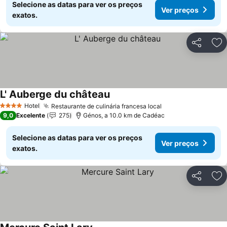
Selecione as datas para ver os preços
Ver preços
exatos.
Partilhar
Ad
L' Auberge du château
Ver preços
Hotel
Restaurante de culinária francesa local
Ver preços
4 Estrelas
9,0
Excelente
275
Génos, a 10.0 km de Cadéac
Selecione as datas para ver os preços
Ver preços
exatos.
Partilhar
Ad