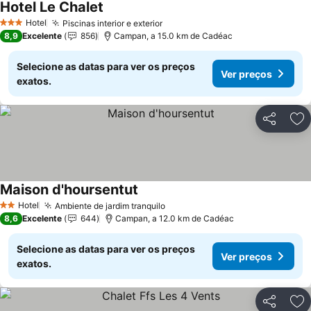
Hotel Le Chalet
Ver preços
Hotel
Piscinas interior e exterior
Ver preços
3 Estrelas
8,9
Excelente
856
Campan, a 15.0 km de Cadéac
Selecione as datas para ver os preços
Ver preços
exatos.
Partilhar
Ad
Maison d'hoursentut
Ver preços
Hotel
Ambiente de jardim tranquilo
Ver preços
2 Estrelas
8,6
Excelente
644
Campan, a 12.0 km de Cadéac
Selecione as datas para ver os preços
Ver preços
exatos.
Partilhar
Ad