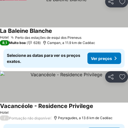
Partilhar
Ad
La Baleine Blanche
Ver preços
Hotel
Perto das estações de esqui dos Pireneus
Ver preços
8,1
Muito boa
628
Campan, a 11.9 km de Cadéac
Selecione as datas para ver os preços
Ver preços
exatos.
Partilhar
Ad
Vacancéole - Residence Privilege
Ver preços
Hotel
/
Peyragudes, a 13.6 km de Cadéac
Pontuação não disponível