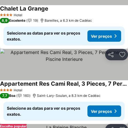
Chalet La Grange
Ver preços
Hotel
4 Estrelas
8,9
Excelente
19
Bareilles, a 6.3 km de Cadéac
Selecione as datas para ver os preços
Ver preços
exatos.
Partilhar
Ad
Appartement Res Cami Real, 3 Pieces, 7 Personnes, Piscine Interieure
Ver preços
Hotel
4 Estrelas
7,7
Boa
160
Saint-Lary-Soulan, a 8.3 km de Cadéac
Selecione as datas para ver os preços
Ver preços
exatos.
Escolha popular