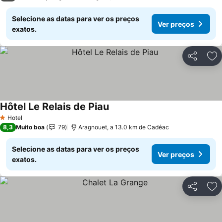
Selecione as datas para ver os preços
Ver preços
exatos.
Partilhar
Ad
Hôtel Le Relais de Piau
Ver preços
Hotel
1 Estrelas
8,3
Muito boa
79
Aragnouet, a 13.0 km de Cadéac
Selecione as datas para ver os preços
Ver preços
exatos.
Partilhar
Ad