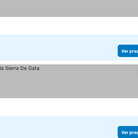
Ver pre
Ver pre