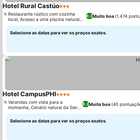
Hotel Rural Castúo
3 Estrelas
Restaurante rústico com cozinha
Muito boa
(1.474 pont
8,3
local, Acesso a uma piscina natural
junto ao rio
Selecione as datas para ver os preços exatos.
Hotel CampusPHI
4 Estrelas
Varandas com vista para a
Muito boa
(40 pontuaçõ
8,3
montanha, Cenário natural da Sierra
de Gata
Selecione as datas para ver os preços exatos.