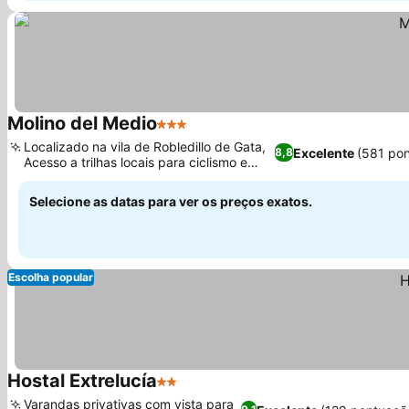
Molino del Medio
3 Estrelas
Localizado na vila de Robledillo de Gata,
Excelente
(581 po
8,8
Acesso a trilhas locais para ciclismo e
caminhada
Selecione as datas para ver os preços exatos.
Escolha popular
Hostal Extrelucía
2 Estrelas
Varandas privativas com vista para