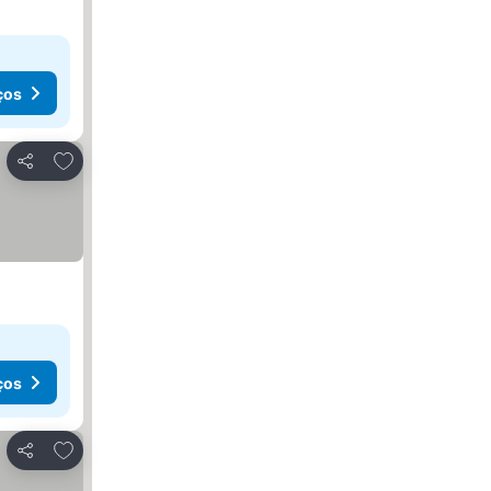
ços
Adicionar aos favoritos
Partilhar
ços
Adicionar aos favoritos
Partilhar