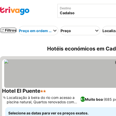
Destino
Filtros
Preço em ordem crescente
Preço
Localiz
Hotéis económicos em Cad
Hotel El Puente
2 Estrelas
Localização à beira do rio com acesso a
Muito boa
(685 p
8,1
piscina natural, Quartos renovados com
vista para o rio
Selecione as datas para ver os preços exatos.