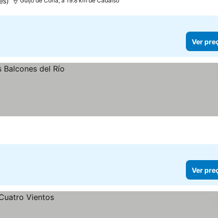
es)
Guijo de Coria, a 19.8 km de Cadalso
Ver pre
Ver pre