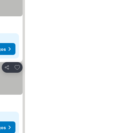
ços
Adicionar aos favoritos
Partilhar
ços