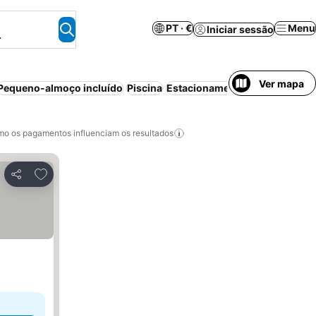
PT · €
Menu
Iniciar sessão
.
Ver mapa
Pequeno-almoço incluído
Piscina
Estacionamento
Cancelamento
o os pagamentos influenciam os resultados
Adicionar aos favoritos
Partilhar