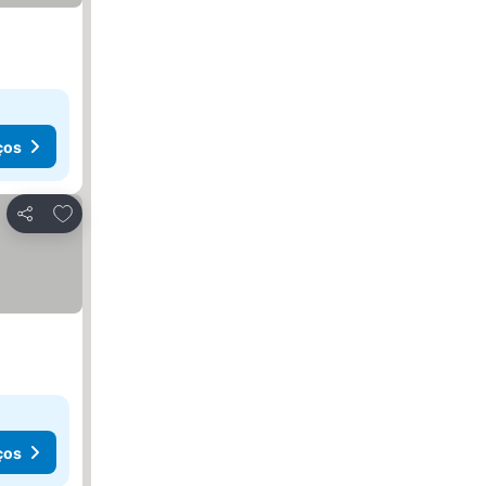
ços
Adicionar aos favoritos
Partilhar
ços