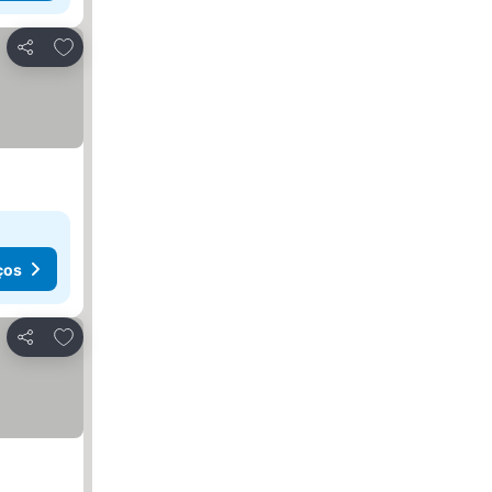
Adicionar aos favoritos
Partilhar
ços
Adicionar aos favoritos
Partilhar