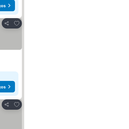
ços
Adicionar aos favoritos
Partilhar
ços
Adicionar aos favoritos
Partilhar