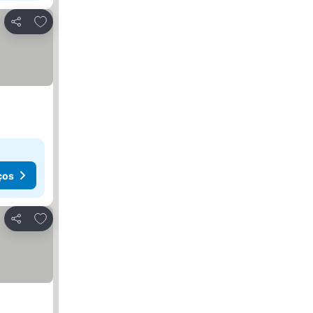
Adicionar aos favoritos
Partilhar
ços
Adicionar aos favoritos
Partilhar